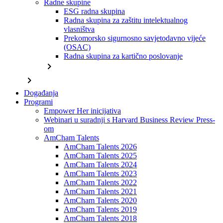
Radne skupine
ESG radna skupina
Radna skupina za zaštitu intelektualnog
vlasništva
Prekomorsko sigurnosno savjetodavno vijeće
(OSAC)
Radna skupina za kartično poslovanje
chevron_right
chevron_right
Događanja
Programi
Empower Her inicijativa
Webinari u suradnji s Harvard Business Review Press-
om
AmCham Talents
AmCham Talents 2026
AmCham Talents 2025
AmCham Talents 2024
AmCham Talents 2023
AmCham Talents 2022
AmCham Talents 2021
AmCham Talents 2020
AmCham Talents 2019
AmCham Talents 2018