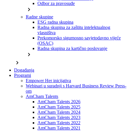
Odbor za pravosuđe
chevron_right
Radne skupine
ESG radna skupina
Radna skupina za zaštitu intelektualnog
vlasništva
Prekomorsko sigurnosno savjetodavno vijeće
(OSAC)
Radna skupina za kartično poslovanje
chevron_right
chevron_right
Događanja
Programi
Empower Her inicijativa
Webinari u suradnji s Harvard Business Review Press-
om
AmCham Talents
AmCham Talents 2026
AmCham Talents 2025
AmCham Talents 2024
AmCham Talents 2023
AmCham Talents 2022
AmCham Talents 2021