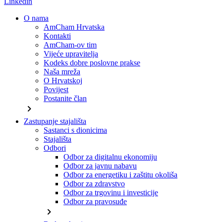
Linkedin
O nama
AmCham Hrvatska
Kontakti
AmCham-ov tim
Vijeće upravitelja
Kodeks dobre poslovne prakse
Naša mreža
O Hrvatskoj
Povijest
Postanite član
chevron_right
Zastupanje stajališta
Sastanci s dionicima
Stajališta
Odbori
Odbor za digitalnu ekonomiju
Odbor za javnu nabavu
Odbor za energetiku i zaštitu okoliša
Odbor za zdravstvo
Odbor za trgovinu i investicije
Odbor za pravosuđe
chevron_right