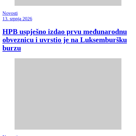
Novosti
13. srpnja 2026
HPB uspješno izdao prvu međunarodnu
obveznicu i uvrstio je na Luksemburšku
burzu