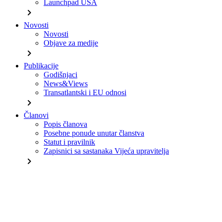
Launchpad USA
chevron_right
Novosti
Novosti
Objave za medije
chevron_right
Publikacije
Godišnjaci
News&Views
Transatlantski i EU odnosi
chevron_right
Članovi
Popis članova
Posebne ponude unutar članstva
Statut i pravilnik
Zapisnici sa sastanaka Vijeća upravitelja
chevron_right