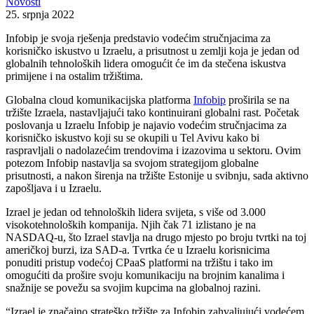
Novosti
25. srpnja 2022
Infobip je svoja rješenja predstavio vodećim stručnjacima za
korisničko iskustvo u Izraelu, a prisutnost u zemlji koja je jedan od
globalnih tehnoloških lidera omogućit će im da stečena iskustva
primijene i na ostalim tržištima.
Globalna cloud komunikacijska platforma
Infobip
proširila se na
tržište Izraela, nastavljajući tako kontinuirani globalni rast. Početak
poslovanja u Izraelu Infobip je najavio vodećim stručnjacima za
korisničko iskustvo koji su se okupili u Tel Avivu kako bi
raspravljali o nadolazećim trendovima i izazovima u sektoru. Ovim
potezom Infobip nastavlja sa svojom strategijom globalne
prisutnosti, a nakon širenja na tržište Estonije u svibnju, sada aktivno
zapošljava i u Izraelu.
Izrael je jedan od tehnoloških lidera svijeta, s više od 3.000
visokotehnoloških kompanija. Njih čak 71 izlistano je na
NASDAQ-u, što Izrael stavlja na drugo mjesto po broju tvrtki na toj
američkoj burzi, iza SAD-a. Tvrtka će u Izraelu korisnicima
ponuditi pristup vodećoj CPaaS platformi na tržištu i tako im
omogućiti da prošire svoju komunikaciju na brojnim kanalima i
snažnije se povežu sa svojim kupcima na globalnoj razini.
“Izrael je značajno strateško tržište za Infobip zahvaljujući vodećem