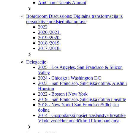
AmCham Talents Alumni
chevron_right
Boardroom Discussions: Digitalna transformacija iz
perspektive predsjednika uprave
2022
2020./2021.
2019./2020.
2018./2019.
2017./2018.
chevron_right
Delegacije
2025 - Los Angeles, San Francisco & Silicon
Valley
2024 - Chicago i Washington DC
2023 - San Francisco, Silicijska dolina, Austin i
Houston
2022 - Boston i New York
2019 - San Francisco, Silicijska dolina i Seattle
2018 - New York i San Francisco/Silicijska
dolina
2014 - Gospodarski posjet izaslanstva hrvatske
Vlade vodećim američkim IT kompanijama
chevron_right