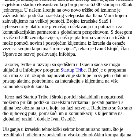
svjetskom startup ekosustavu koji broji preko 6.000 startupa i 80-ak
jednoroga. U našem širenju na ovo novo tržište od iznimne je
važnosti bila podrška izraelskog veleposlanika Ilana Mora kojem
zahvaljujemo na velikoj pomoći. Brojne izraelske SaaS i
cybersecurity platforme premašuju očekivanja i u potrazi su za
komunikacijskim partnerom s globalnom perspektivom. S dosegom
u više od 200 zemalja svijeta, naša je platforma vodeća na tržištu i
može pomoći novim i postojećim klijentima iz Izraela da osnaže
veze sa svojim kupcima širom svijeta”, rekao je Ivan Ostojić, član
Uprave za razvoj poslovanja Infobipa.
Također, tvrtke u razvoju sa sjedištem u Izraelu sada se mogu
uključiti u Infobipov program
Startup Tribe
. Riječ je o programu
koji ima za cilj okupiti najinovativnije startupe na svijetu i dati im
pristup alatima potrebnima za interakciju s klijentima na više
komunikacijskih kanala.
“Kroz naš Startup Tribe i široki portfelj skalabilnih mogućnosti,
možemo pružiti podršku izraelskim tvrtkama i postati partneri s
njima bez obzira na to u kojoj su fazi razvoja. Radujemo se što smo
dio njihovog puta, pomažući im u komunikaciji s klijentima na
globalnoj razini”, dodaje Ivan Ostojić.
Ulaganja u izraelski tehnološki sektor kontinuirano rastu, što je
rezultiralo i udjelom zaposlenih u visokotehnološkim kompanijama