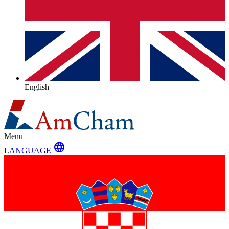
English
Menu
language
LANGUAGE