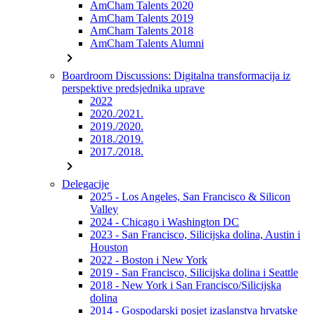
AmCham Talents 2020
AmCham Talents 2019
AmCham Talents 2018
AmCham Talents Alumni
chevron_right
Boardroom Discussions: Digitalna transformacija iz
perspektive predsjednika uprave
2022
2020./2021.
2019./2020.
2018./2019.
2017./2018.
chevron_right
Delegacije
2025 - Los Angeles, San Francisco & Silicon
Valley
2024 - Chicago i Washington DC
2023 - San Francisco, Silicijska dolina, Austin i
Houston
2022 - Boston i New York
2019 - San Francisco, Silicijska dolina i Seattle
2018 - New York i San Francisco/Silicijska
dolina
2014 - Gospodarski posjet izaslanstva hrvatske