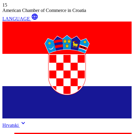
15
American Chamber of Commerce in Croatia
language
LANGUAGE
keyboard_arrow_down
Hrvatski