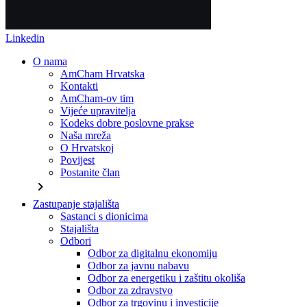
Linkedin
O nama
AmCham Hrvatska
Kontakti
AmCham-ov tim
Vijeće upravitelja
Kodeks dobre poslovne prakse
Naša mreža
O Hrvatskoj
Povijest
Postanite član
chevron_right
Zastupanje stajališta
Sastanci s dionicima
Stajališta
Odbori
Odbor za digitalnu ekonomiju
Odbor za javnu nabavu
Odbor za energetiku i zaštitu okoliša
Odbor za zdravstvo
Odbor za trgovinu i investicije