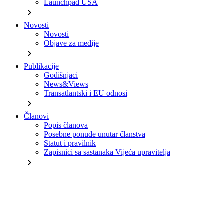
Launchpad USA
chevron_right
Novosti
Novosti
Objave za medije
chevron_right
Publikacije
Godišnjaci
News&Views
Transatlantski i EU odnosi
chevron_right
Članovi
Popis članova
Posebne ponude unutar članstva
Statut i pravilnik
Zapisnici sa sastanaka Vijeća upravitelja
chevron_right