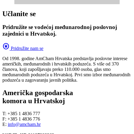
Učlanite se
Pridružite se vodećoj međunarodnoj poslovnoj
zajednici u Hrvatskoj.
stars
Pridružite nam se
Od 1998. godine AmCham Hrvatska predstavlja poslovne interese
američkih, međunarodnih i hrvatskih poduzeća. S više od 370
članova, koji zapošljavaju preko 110.000 osoba, glas smo
međunarodnih poduzeća u Hrvatskoj. Prvi smo izbor međunarodnih
poduzeća u zagovaranju javnih politika.
Američka gospodarska
komora u Hrvatskoj
T: +385 1 4836 777
F: +385 1 4836 776
E:
info@amcham.hr