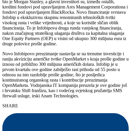
bio je Morgan Stanley, a glavni investitori su, između ostalih,
kreditni fondovi pod upravljanjem Ares Management Corporationa i
fondovi pod upravljanjem BlackRocka. Novo financiranje svrstava
Infobip u ekskluzivnu skupinu renomiranih tehnoloških tvrtki
visokog rasta i velike vrijednosti, a koje su koristile sličan oblik
financiranja. To je Infobipova druga runda vanjskog financiranja,
nakon značajnog strateškog ulaganja društva za kapitalna ulaganja
One Equity Partners (OEP) u visini od ukupno 300 milijuna eura iz
druge polovice prošle godine.
Novo Infobipovo preuzimanje nastavlja se na trenutne investicije i
raniju akviziciju američke tvrtke OpenMarket s kraja prošle godine u
iznosu od približno 300 milijuna američkih dolara. Infobip je u
prvom kvartalu ove godine zabilježio rast prihoda od 55 posto u
odnosu na isto razdoblje prošle godine, što je posljedica
kontinuiranog organskog rasta i kontribucije preuzimanja
OpenMarketa. Vodnjanska IT kompanija preuzela je ove godine još
i hrvatsku Shift franšizu, kao i vodećeg svjetskog pružatelja SMS
firewall usluge, irski Anam Technologies.
SHARE