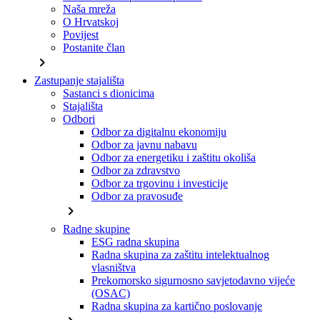
Naša mreža
O Hrvatskoj
Povijest
Postanite član
chevron_right
Zastupanje stajališta
Sastanci s dionicima
Stajališta
Odbori
Odbor za digitalnu ekonomiju
Odbor za javnu nabavu
Odbor za energetiku i zaštitu okoliša
Odbor za zdravstvo
Odbor za trgovinu i investicije
Odbor za pravosuđe
chevron_right
Radne skupine
ESG radna skupina
Radna skupina za zaštitu intelektualnog
vlasništva
Prekomorsko sigurnosno savjetodavno vijeće
(OSAC)
Radna skupina za kartično poslovanje