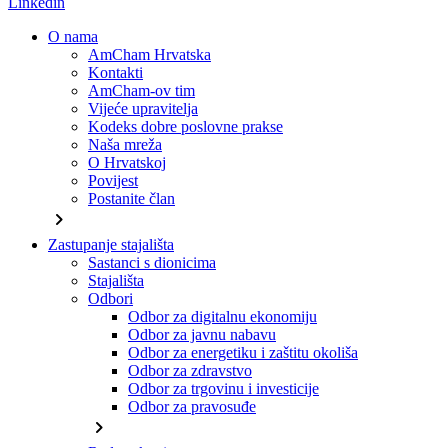
Linkedin
O nama
AmCham Hrvatska
Kontakti
AmCham-ov tim
Vijeće upravitelja
Kodeks dobre poslovne prakse
Naša mreža
O Hrvatskoj
Povijest
Postanite član
chevron_right
Zastupanje stajališta
Sastanci s dionicima
Stajališta
Odbori
Odbor za digitalnu ekonomiju
Odbor za javnu nabavu
Odbor za energetiku i zaštitu okoliša
Odbor za zdravstvo
Odbor za trgovinu i investicije
Odbor za pravosuđe
chevron_right