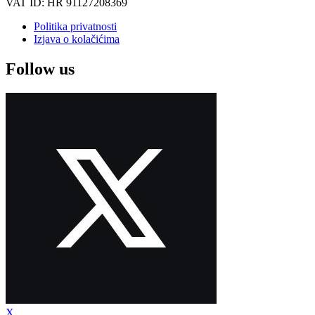
VAT ID: HR 91127208369
Politika privatnosti
Izjava o kolačićima
Follow us
X