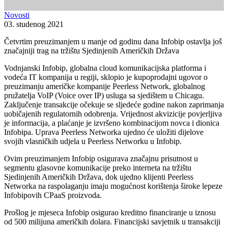
Novosti
03. studenog 2021
Četvrtim preuzimanjem u manje od godinu dana Infobip ostavlja još
značajniji trag na tržištu Sjedinjenih Američkih Država
Vodnjanski Infobip, globalna cloud komunikacijska platforma i
vodeća IT kompanija u regiji, sklopio je kupoprodajni ugovor o
preuzimanju američke kompanije Peerless Network, globalnog
pružatelja VoIP (Voice over IP) usluga sa sjedištem u Chicagu.
Zaključenje transakcije očekuje se sljedeće godine nakon zaprimanja
uobičajenih regulatornih odobrenja. Vrijednost akvizicije povjerljiva
je informacija, a plaćanje je izvršeno kombinacijom novca i dionica
Infobipa. Uprava Peerless Networka ujedno će uložiti dijelove
svojih vlasničkih udjela u Peerless Networku u Infobip.
Ovim preuzimanjem Infobip osigurava značajnu prisutnost u
segmentu glasovne komunikacije preko interneta na tržištu
Sjedinjenih Američkih Država, dok ujedno klijenti Peerless
Networka na raspolaganju imaju mogućnost korištenja široke lepeze
Infobipovih CPaaS proizvoda.
Prošlog je mjeseca Infobip osigurao kreditno financiranje u iznosu
od 500 milijuna američkih dolara. Financijski savjetnik u transakciji