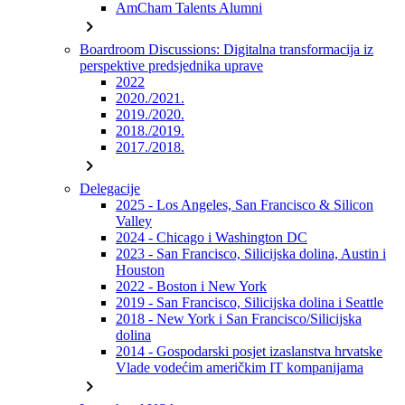
AmCham Talents Alumni
chevron_right
Boardroom Discussions: Digitalna transformacija iz
perspektive predsjednika uprave
2022
2020./2021.
2019./2020.
2018./2019.
2017./2018.
chevron_right
Delegacije
2025 - Los Angeles, San Francisco & Silicon
Valley
2024 - Chicago i Washington DC
2023 - San Francisco, Silicijska dolina, Austin i
Houston
2022 - Boston i New York
2019 - San Francisco, Silicijska dolina i Seattle
2018 - New York i San Francisco/Silicijska
dolina
2014 - Gospodarski posjet izaslanstva hrvatske
Vlade vodećim američkim IT kompanijama
chevron_right