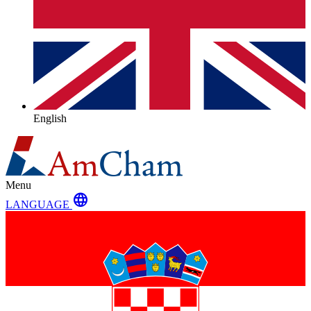
English
Menu
language
LANGUAGE