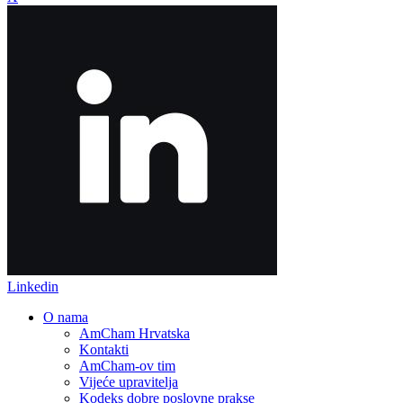
Linkedin
O nama
AmCham Hrvatska
Kontakti
AmCham-ov tim
Vijeće upravitelja
Kodeks dobre poslovne prakse