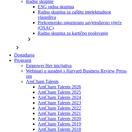
Radne skupine
ESG radna skupina
Radna skupina za zaštitu intelektualnog
vlasništva
Prekomorsko sigurnosno savjetodavno vijeće
(OSAC)
Radna skupina za kartično poslovanje
chevron_right
chevron_right
Događanja
Programi
Empower Her inicijativa
Webinari u suradnji s Harvard Business Review Press-
om
AmCham Talents
AmCham Talents 2026
AmCham Talents 2025
AmCham Talents 2024
AmCham Talents 2023
AmCham Talents 2022
AmCham Talents 2021
AmCham Talents 2020
AmCham Talents 2019
AmCham Talents 2018