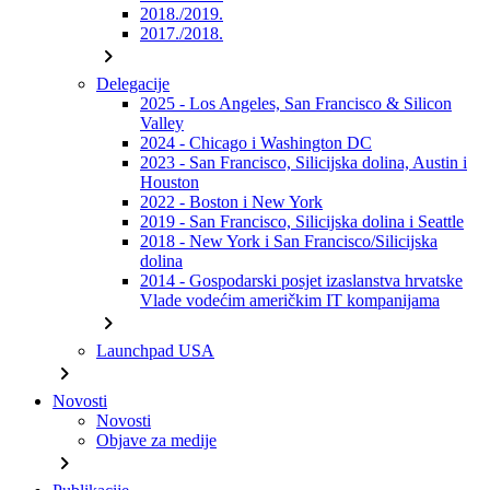
2018./2019.
2017./2018.
chevron_right
Delegacije
2025 - Los Angeles, San Francisco & Silicon
Valley
2024 - Chicago i Washington DC
2023 - San Francisco, Silicijska dolina, Austin i
Houston
2022 - Boston i New York
2019 - San Francisco, Silicijska dolina i Seattle
2018 - New York i San Francisco/Silicijska
dolina
2014 - Gospodarski posjet izaslanstva hrvatske
Vlade vodećim američkim IT kompanijama
chevron_right
Launchpad USA
chevron_right
Novosti
Novosti
Objave za medije
chevron_right