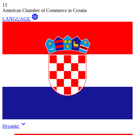
15
American Chamber of Commerce in Croatia
language
LANGUAGE
keyboard_arrow_down
Hrvatski