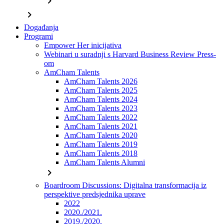
chevron_right
chevron_right
Događanja
Programi
Empower Her inicijativa
Webinari u suradnji s Harvard Business Review Press-
om
AmCham Talents
AmCham Talents 2026
AmCham Talents 2025
AmCham Talents 2024
AmCham Talents 2023
AmCham Talents 2022
AmCham Talents 2021
AmCham Talents 2020
AmCham Talents 2019
AmCham Talents 2018
AmCham Talents Alumni
chevron_right
Boardroom Discussions: Digitalna transformacija iz
perspektive predsjednika uprave
2022
2020./2021.
2019./2020.