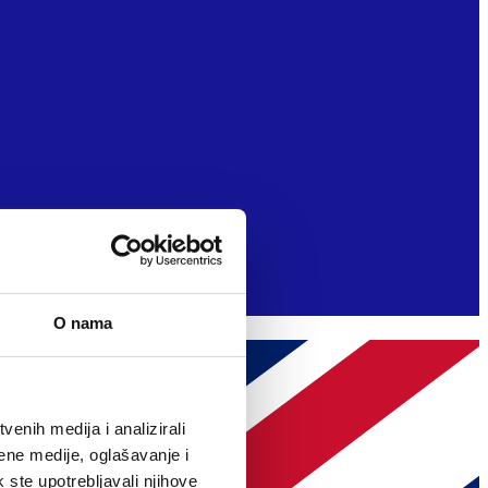
O nama
enih medija i analizirali
ene medije, oglašavanje i
k ste upotrebljavali njihove