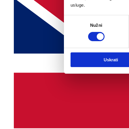
usluge.
Odabir
Nužni
pristanka
Uskrati