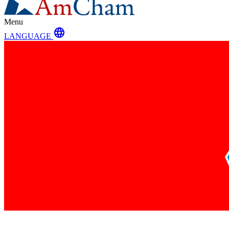
Menu
language
LANGUAGE