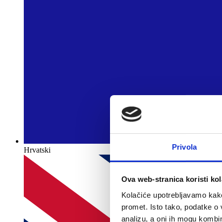
Privola
Hrvatski
Ova web-stranica koristi kol
Kolačiće upotrebljavamo kako 
promet. Isto tako, podatke o 
analizu, a oni ih mogu kombini