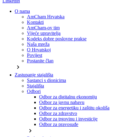
Linkedin
O nama
AmCham Hrvatska
Kontakti
AmCham-ov tim
Vijeće upravitelja
Kodeks dobre poslovne prakse
Naša mreža
O Hrvatskoj
Povijest
Postanite član
chevron_right
Zastupanje stajališta
Sastanci s dionicima
Stajališta
Odbori
Odbor za digitalnu ekonomiju
Odbor za javnu nabavu
Odbor za energetiku i zaštitu okoliša
Odbor za zdravstvo
Odbor za trgovinu i investicije
Odbor za pravosuđe
chevron_right