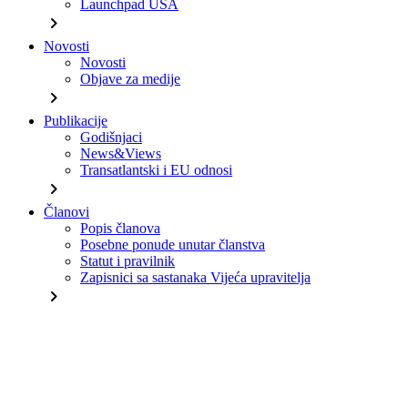
Launchpad USA
chevron_right
Novosti
Novosti
Objave za medije
chevron_right
Publikacije
Godišnjaci
News&Views
Transatlantski i EU odnosi
chevron_right
Članovi
Popis članova
Posebne ponude unutar članstva
Statut i pravilnik
Zapisnici sa sastanaka Vijeća upravitelja
chevron_right