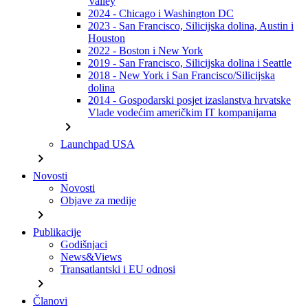
Valley
2024 - Chicago i Washington DC
2023 - San Francisco, Silicijska dolina, Austin i
Houston
2022 - Boston i New York
2019 - San Francisco, Silicijska dolina i Seattle
2018 - New York i San Francisco/Silicijska
dolina
2014 - Gospodarski posjet izaslanstva hrvatske
Vlade vodećim američkim IT kompanijama
chevron_right
Launchpad USA
chevron_right
Novosti
Novosti
Objave za medije
chevron_right
Publikacije
Godišnjaci
News&Views
Transatlantski i EU odnosi
chevron_right
Članovi