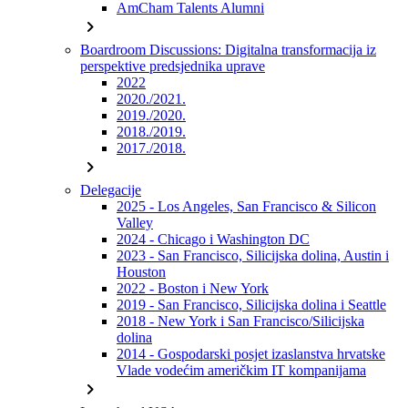
AmCham Talents Alumni
chevron_right
Boardroom Discussions: Digitalna transformacija iz
perspektive predsjednika uprave
2022
2020./2021.
2019./2020.
2018./2019.
2017./2018.
chevron_right
Delegacije
2025 - Los Angeles, San Francisco & Silicon
Valley
2024 - Chicago i Washington DC
2023 - San Francisco, Silicijska dolina, Austin i
Houston
2022 - Boston i New York
2019 - San Francisco, Silicijska dolina i Seattle
2018 - New York i San Francisco/Silicijska
dolina
2014 - Gospodarski posjet izaslanstva hrvatske
Vlade vodećim američkim IT kompanijama
chevron_right