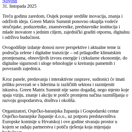
Novosti
31. listopada 2025
Treću godinu zaredom, Osijek postaje središte inovacija, znanja i
održivih ideja. Green Matrix Summit ponovno okuplja vodeće
stručnjake, poduzetnike, znanstvenike, predstavnike institucija i
mlade inovatore s jednim ciljem, zajednički graditi otpornu, digitalnu
i održivu budućnost.
Ovogodišnje izdanje donosi nove perspektive i aktualne teme iz
područja zelene i digitalne tranzicije – od prilagodbe klimatskim
promjenama, obnovljivih izvora energije i cirkularne ekonomije, do
digitalne sigurnosti i uloge tehnologije u kreiranju pametnih i
povezanih zajednica.
Kroz panele, predavanja i interaktivne rasprave, sudionici će imati
priliku povezati se s liderima iz različitih sektora i razmijeniti
iskustva. Green Matrix Summit nije samo događaj, nego mjesto koje
spaja viziju, znanje i akciju te potiče promjenu načina razmišljanja o
razvoju gospodarstva, društva i okoliša.
Organizatori, Osječko-baranjska županija i Gospodarski centar
Osječko-baranjske županije d.o.o., uz potporu predstavništva
Europske komisije u Hrvatskoj i ove godine stvaraju prostor u
kojem se rađaju partnerstva i potiču rješenja koja mijenjaju