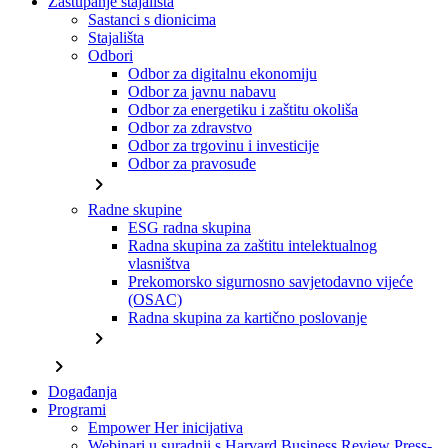
Zastupanje stajališta
Sastanci s dionicima
Stajališta
Odbori
Odbor za digitalnu ekonomiju
Odbor za javnu nabavu
Odbor za energetiku i zaštitu okoliša
Odbor za zdravstvo
Odbor za trgovinu i investicije
Odbor za pravosuđe
chevron_right
Radne skupine
ESG radna skupina
Radna skupina za zaštitu intelektualnog
vlasništva
Prekomorsko sigurnosno savjetodavno vijeće
(OSAC)
Radna skupina za kartično poslovanje
chevron_right
chevron_right
Događanja
Programi
Empower Her inicijativa
Webinari u suradnji s Harvard Business Review Press-