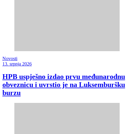
Novosti
13. srpnja 2026
HPB uspješno izdao prvu međunarodnu
obveznicu i uvrstio je na Luksemburšku
burzu