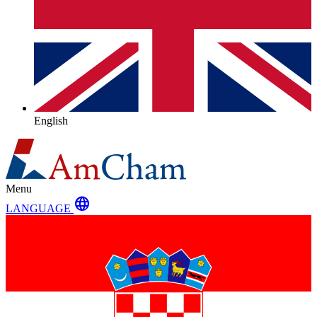
English
Menu
language
LANGUAGE