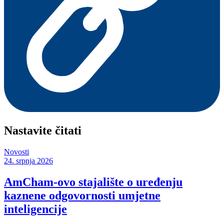
Nastavite čitati
Novosti
24. srpnja 2026
AmCham-ovo stajalište o uređenju
kaznene odgovornosti umjetne
inteligencije