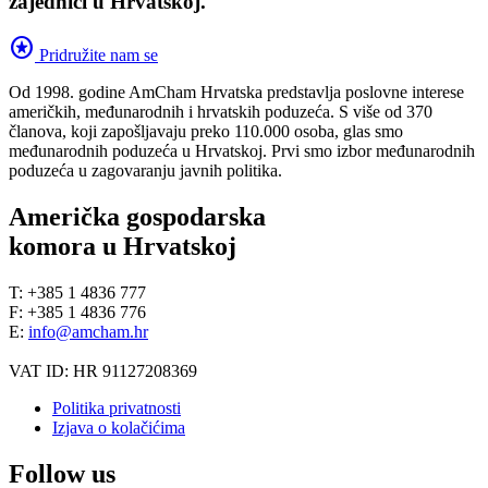
zajednici u Hrvatskoj.
stars
Pridružite nam se
Od 1998. godine AmCham Hrvatska predstavlja poslovne interese
američkih, međunarodnih i hrvatskih poduzeća. S više od 370
članova, koji zapošljavaju preko 110.000 osoba, glas smo
međunarodnih poduzeća u Hrvatskoj. Prvi smo izbor međunarodnih
poduzeća u zagovaranju javnih politika.
Američka gospodarska
komora u Hrvatskoj
T: +385 1 4836 777
F: +385 1 4836 776
E:
info@amcham.hr
VAT ID: HR 91127208369
Politika privatnosti
Izjava o kolačićima
Follow us