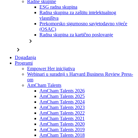
Radne skupine
ESG radna skupina
Radna skupina za zaštitu intelektualnog
vlasništva
Prekomorsko sigurnosno savjetodavno vijeće
(OSAC)
Radna skupina za kartično poslovanje
chevron_right
chevron_right
Događanja
Programi
Empower Her inicijativa
Webinari u suradnji s Harvard Business Review Press-
om
AmCham Talents
AmCham Talents 2026
AmCham Talents 2025
AmCham Talents 2024
AmCham Talents 2023
AmCham Talents 2022
AmCham Talents 2021
AmCham Talents 2020
AmCham Talents 2019
AmCham Talents 2018