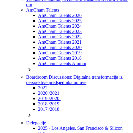
om
AmCham Talents
AmCham Talents 2026
AmCham Talents 2025
AmCham Talents 2024
AmCham Talents 2023
AmCham Talents 2022
AmCham Talents 2021
AmCham Talents 2020
AmCham Talents 2019
AmCham Talents 2018
AmCham Talents Alumni
chevron_right
Boardroom Discussions: Digitalna transformacija iz
perspektive predsjednika uprave
2022
2020./2021.
2019./2020.
2018./2019.
2017./2018.
chevron_right
Delegacije
2025 - Los Angeles, San Francisco & Silicon