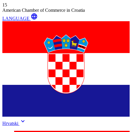
15
American Chamber of Commerce in Croatia
language
LANGUAGE
keyboard_arrow_down
Hrvatski