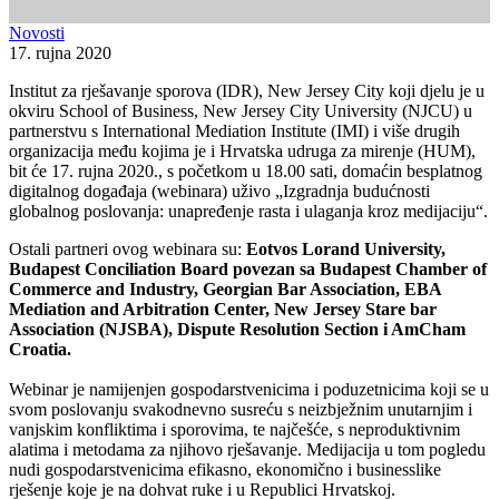
Novosti
17. rujna 2020
Institut za rješavanje sporova (IDR), New Jersey City koji djelu je u
okviru School of Business, New Jersey City University (NJCU) u
partnerstvu s International Mediation Institute (IMI) i više drugih
organizacija među kojima je i Hrvatska udruga za mirenje (HUM),
bit će 17. rujna 2020., s početkom u 18.00 sati, domaćin besplatnog
digitalnog događaja (webinara) uživo „Izgradnja budućnosti
globalnog poslovanja: unapređenje rasta i ulaganja kroz medijaciju“.
Ostali partneri ovog webinara su:
Eotvos Lorand University,
Budapest Conciliation Board povezan sa Budapest Chamber of
Commerce and Industry, Georgian Bar Association, EBA
Mediation and Arbitration Center, New Jersey Stare bar
Association (NJSBA), Dispute Resolution Section i AmCham
Croatia.
Webinar je namijenjen gospodarstvenicima i poduzetnicima koji se u
svom poslovanju svakodnevno susreću s neizbježnim unutarnjim i
vanjskim konfliktima i sporovima, te najčešće, s neproduktivnim
alatima i metodama za njihovo rješavanje. Medijacija u tom pogledu
nudi gospodarstvenicima efikasno, ekonomično i businesslike
rješenje koje je na dohvat ruke i u Republici Hrvatskoj.