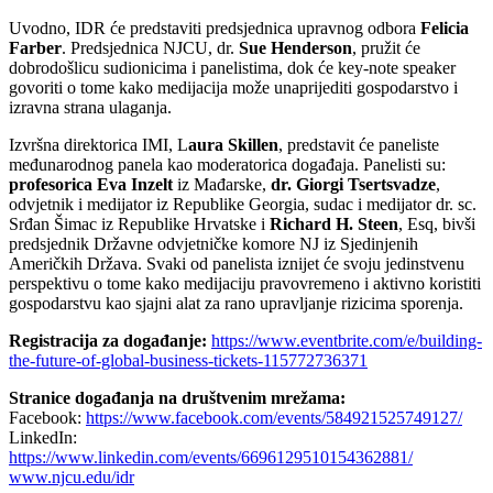
Uvodno, IDR će predstaviti predsjednica upravnog odbora
Felicia
Farber
. Predsjednica NJCU, dr.
Sue Henderson
, pružit će
dobrodošlicu sudionicima i panelistima, dok će key-note speaker
govoriti o tome kako medijacija može unaprijediti gospodarstvo i
izravna strana ulaganja.
Izvršna direktorica IMI, L
aura Skillen
, predstavit će paneliste
međunarodnog panela kao moderatorica događaja. Panelisti su:
profesorica
Eva Inzelt
iz Mađarske,
dr. Giorgi Tsertsvadze
,
odvjetnik i medijator iz Republike Georgia, sudac i medijator dr. sc.
Srđan Šimac iz Republike Hrvatske i
Richard H. Steen
, Esq, bivši
predsjednik Državne odvjetničke komore NJ iz Sjedinjenih
Američkih Država. Svaki od panelista iznijet će svoju jedinstvenu
perspektivu o tome kako medijaciju pravovremeno i aktivno koristiti
gospodarstvu kao sjajni alat za rano upravljanje rizicima sporenja.
Registracija za događanje:
https://www.eventbrite.com/e/building-
the-future-of-global-business-tickets-115772736371
Stranice događanja na društvenim mrežama:
Facebook:
https://www.facebook.com/events/584921525749127/
LinkedIn:
https://www.linkedin.com/events/6696129510154362881/
www.njcu.edu/idr