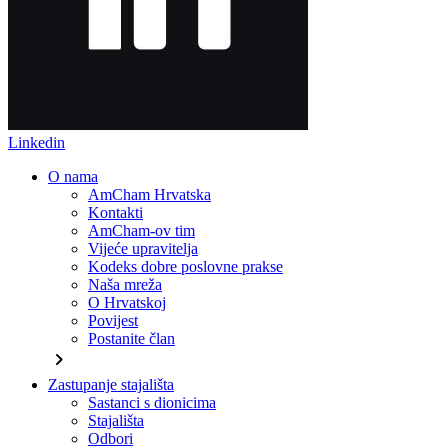
Linkedin
O nama
AmCham Hrvatska
Kontakti
AmCham-ov tim
Vijeće upravitelja
Kodeks dobre poslovne prakse
Naša mreža
O Hrvatskoj
Povijest
Postanite član
chevron_right
Zastupanje stajališta
Sastanci s dionicima
Stajališta
Odbori