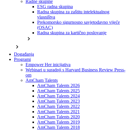
Radne skupine
ESG radna skupina
Radna skupina za zaštitu intelektualnog
vlasništva
Prekomorsko sigurnosno savjetodavno vijeće
(OSAC)
Radna skupina za kartično poslovanje
chevron_right
chevron_right
Događanja
Programi
Empower Her inicijativa
Webinari u suradnji s Harvard Business Review Press-
om
AmCham Talents
AmCham Talents 2026
AmCham Talents 2025
AmCham Talents 2024
AmCham Talents 2023
AmCham Talents 2022
AmCham Talents 2021
AmCham Talents 2020
AmCham Talents 2019
AmCham Talents 2018