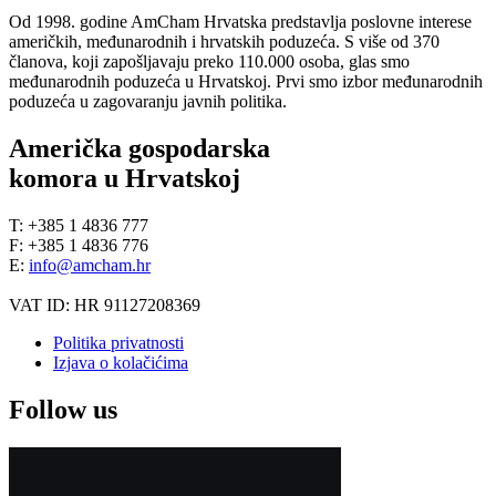
Od 1998. godine AmCham Hrvatska predstavlja poslovne interese
američkih, međunarodnih i hrvatskih poduzeća. S više od 370
članova, koji zapošljavaju preko 110.000 osoba, glas smo
međunarodnih poduzeća u Hrvatskoj. Prvi smo izbor međunarodnih
poduzeća u zagovaranju javnih politika.
Američka gospodarska
komora u Hrvatskoj
T: +385 1 4836 777
F: +385 1 4836 776
E:
info@amcham.hr
VAT ID: HR 91127208369
Politika privatnosti
Izjava o kolačićima
Follow us