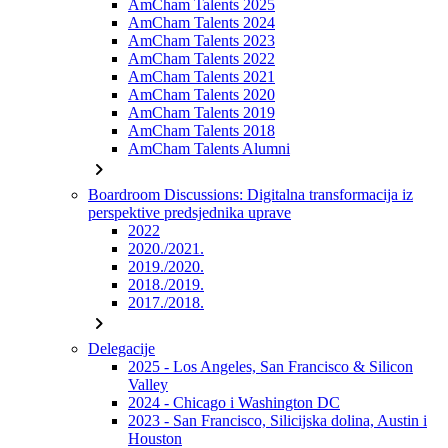
AmCham Talents 2025
AmCham Talents 2024
AmCham Talents 2023
AmCham Talents 2022
AmCham Talents 2021
AmCham Talents 2020
AmCham Talents 2019
AmCham Talents 2018
AmCham Talents Alumni
chevron_right
Boardroom Discussions: Digitalna transformacija iz
perspektive predsjednika uprave
2022
2020./2021.
2019./2020.
2018./2019.
2017./2018.
chevron_right
Delegacije
2025 - Los Angeles, San Francisco & Silicon
Valley
2024 - Chicago i Washington DC
2023 - San Francisco, Silicijska dolina, Austin i
Houston