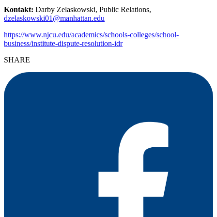
Kontakt:
Darby Zelaskowski, Public Relations,
dzelaskowski01@manhattan.edu
https://www.njcu.edu/academics/schools-colleges/school-
business/institute-dispute-resolution-idr
SHARE