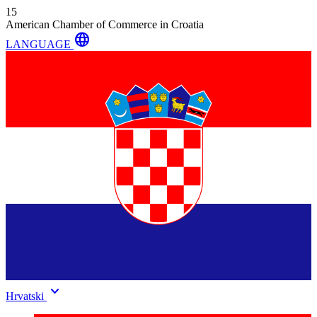
15
American Chamber of Commerce in Croatia
language
LANGUAGE
keyboard_arrow_down
Hrvatski