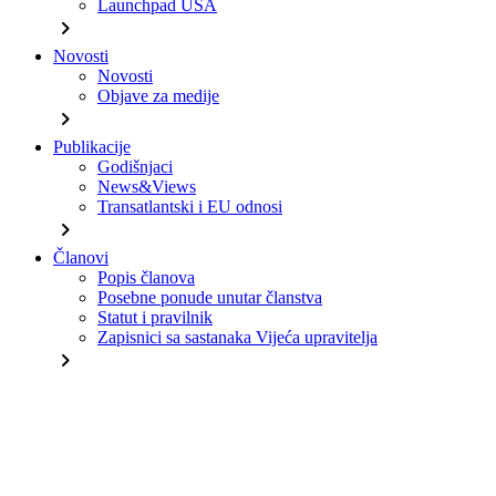
Launchpad USA
chevron_right
Novosti
Novosti
Objave za medije
chevron_right
Publikacije
Godišnjaci
News&Views
Transatlantski i EU odnosi
chevron_right
Članovi
Popis članova
Posebne ponude unutar članstva
Statut i pravilnik
Zapisnici sa sastanaka Vijeća upravitelja
chevron_right