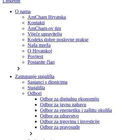
Linkedin
O nama
AmCham Hrvatska
Kontakti
AmCham-ov tim
Vijeće upravitelja
Kodeks dobre poslovne prakse
Naša mreža
O Hrvatskoj
Povijest
Postanite član
chevron_right
Zastupanje stajališta
Sastanci s dionicima
Stajališta
Odbori
Odbor za digitalnu ekonomiju
Odbor za javnu nabavu
Odbor za energetiku i zaštitu okoliša
Odbor za zdravstvo
Odbor za trgovinu i investicije
Odbor za pravosuđe
chevron_right