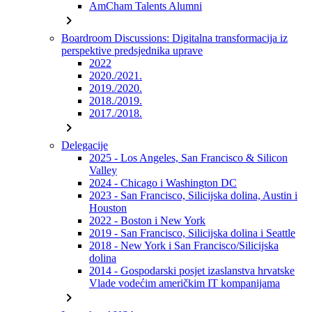
AmCham Talents Alumni
chevron_right
Boardroom Discussions: Digitalna transformacija iz
perspektive predsjednika uprave
2022
2020./2021.
2019./2020.
2018./2019.
2017./2018.
chevron_right
Delegacije
2025 - Los Angeles, San Francisco & Silicon
Valley
2024 - Chicago i Washington DC
2023 - San Francisco, Silicijska dolina, Austin i
Houston
2022 - Boston i New York
2019 - San Francisco, Silicijska dolina i Seattle
2018 - New York i San Francisco/Silicijska
dolina
2014 - Gospodarski posjet izaslanstva hrvatske
Vlade vodećim američkim IT kompanijama
chevron_right