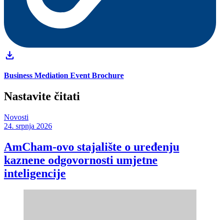
download
Business Mediation Event Brochure
Nastavite čitati
Novosti
24. srpnja 2026
AmCham-ovo stajalište o uređenju
kaznene odgovornosti umjetne
inteligencije