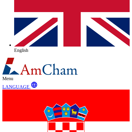
English
Menu
language
LANGUAGE