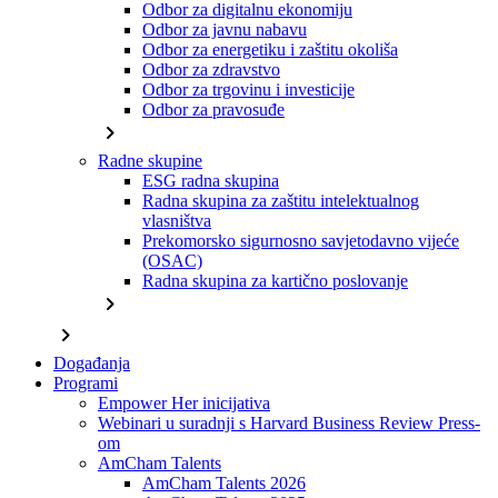
Odbor za digitalnu ekonomiju
Odbor za javnu nabavu
Odbor za energetiku i zaštitu okoliša
Odbor za zdravstvo
Odbor za trgovinu i investicije
Odbor za pravosuđe
chevron_right
Radne skupine
ESG radna skupina
Radna skupina za zaštitu intelektualnog
vlasništva
Prekomorsko sigurnosno savjetodavno vijeće
(OSAC)
Radna skupina za kartično poslovanje
chevron_right
chevron_right
Događanja
Programi
Empower Her inicijativa
Webinari u suradnji s Harvard Business Review Press-
om
AmCham Talents
AmCham Talents 2026