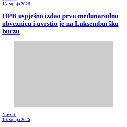
13. srpnja 2026
HPB uspješno izdao prvu međunarodnu
obveznicu i uvrstio je na Luksemburšku
burzu
Novosti
10. srpnja 2026