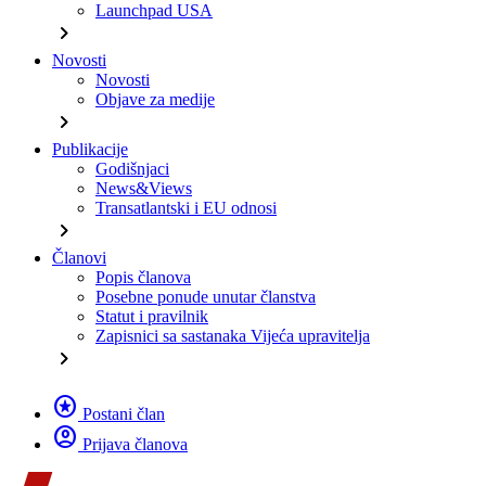
Launchpad USA
chevron_right
Novosti
Novosti
Objave za medije
chevron_right
Publikacije
Godišnjaci
News&Views
Transatlantski i EU odnosi
chevron_right
Članovi
Popis članova
Posebne ponude unutar članstva
Statut i pravilnik
Zapisnici sa sastanaka Vijeća upravitelja
chevron_right
stars
Postani član
account_circle
Prijava članova