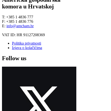
komora u Hrvatskoj
T: +385 1 4836 777
F: +385 1 4836 776
E:
info@amcham.hr
VAT ID: HR 91127208369
Politika privatnosti
Izjava o kolačićima
Follow us