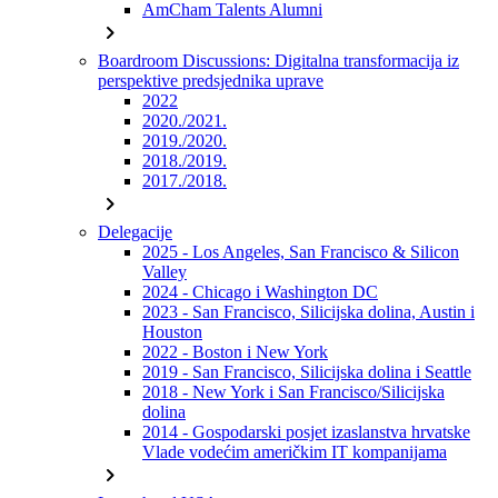
AmCham Talents Alumni
chevron_right
Boardroom Discussions: Digitalna transformacija iz
perspektive predsjednika uprave
2022
2020./2021.
2019./2020.
2018./2019.
2017./2018.
chevron_right
Delegacije
2025 - Los Angeles, San Francisco & Silicon
Valley
2024 - Chicago i Washington DC
2023 - San Francisco, Silicijska dolina, Austin i
Houston
2022 - Boston i New York
2019 - San Francisco, Silicijska dolina i Seattle
2018 - New York i San Francisco/Silicijska
dolina
2014 - Gospodarski posjet izaslanstva hrvatske
Vlade vodećim američkim IT kompanijama
chevron_right