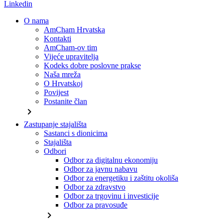
Linkedin
O nama
AmCham Hrvatska
Kontakti
AmCham-ov tim
Vijeće upravitelja
Kodeks dobre poslovne prakse
Naša mreža
O Hrvatskoj
Povijest
Postanite član
chevron_right
Zastupanje stajališta
Sastanci s dionicima
Stajališta
Odbori
Odbor za digitalnu ekonomiju
Odbor za javnu nabavu
Odbor za energetiku i zaštitu okoliša
Odbor za zdravstvo
Odbor za trgovinu i investicije
Odbor za pravosuđe
chevron_right