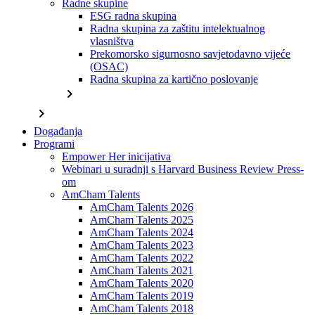
Radne skupine
ESG radna skupina
Radna skupina za zaštitu intelektualnog
vlasništva
Prekomorsko sigurnosno savjetodavno vijeće
(OSAC)
Radna skupina za kartično poslovanje
chevron_right
chevron_right
Događanja
Programi
Empower Her inicijativa
Webinari u suradnji s Harvard Business Review Press-
om
AmCham Talents
AmCham Talents 2026
AmCham Talents 2025
AmCham Talents 2024
AmCham Talents 2023
AmCham Talents 2022
AmCham Talents 2021
AmCham Talents 2020
AmCham Talents 2019
AmCham Talents 2018