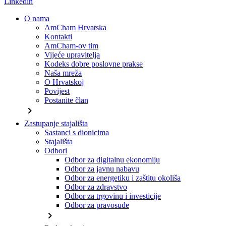
Linkedin
O nama
AmCham Hrvatska
Kontakti
AmCham-ov tim
Vijeće upravitelja
Kodeks dobre poslovne prakse
Naša mreža
O Hrvatskoj
Povijest
Postanite član
chevron_right
Zastupanje stajališta
Sastanci s dionicima
Stajališta
Odbori
Odbor za digitalnu ekonomiju
Odbor za javnu nabavu
Odbor za energetiku i zaštitu okoliša
Odbor za zdravstvo
Odbor za trgovinu i investicije
Odbor za pravosuđe
chevron_right