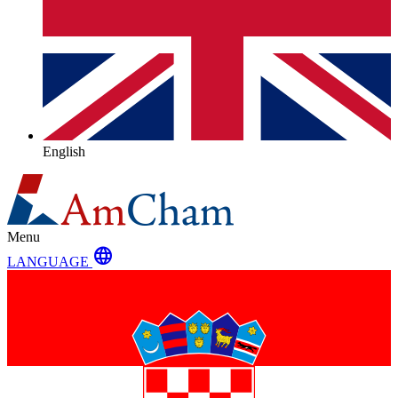
English
Menu
language
LANGUAGE