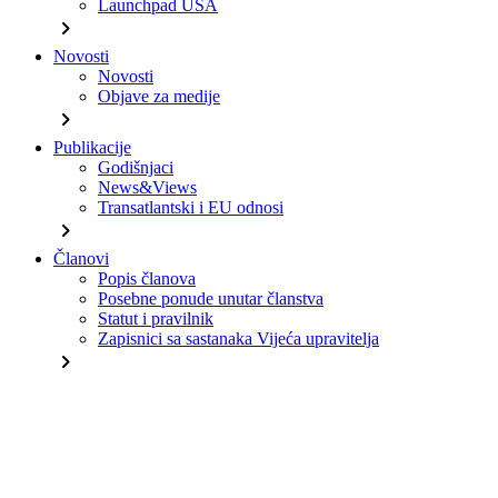
Launchpad USA
chevron_right
Novosti
Novosti
Objave za medije
chevron_right
Publikacije
Godišnjaci
News&Views
Transatlantski i EU odnosi
chevron_right
Članovi
Popis članova
Posebne ponude unutar članstva
Statut i pravilnik
Zapisnici sa sastanaka Vijeća upravitelja
chevron_right