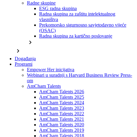
Radne skupine
ESG radna skupina
Radna skupina za zaštitu intelektualnog
vlasništva
Prekomorsko sigurnosno savjetodavno vijeće
(OSAC)
Radna skupina za kartično poslovanje
chevron_right
chevron_right
Događanja
Programi
Empower Her inicijativa
Webinari u suradnji s Harvard Business Review Press-
om
AmCham Talents
AmCham Talents 2026
AmCham Talents 2025
AmCham Talents 2024
AmCham Talents 2023
AmCham Talents 2022
AmCham Talents 2021
AmCham Talents 2020
AmCham Talents 2019
AmCham Talents 2018