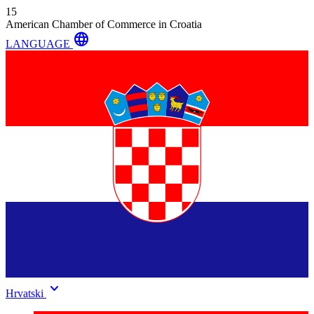
15
American Chamber of Commerce in Croatia
language
LANGUAGE
keyboard_arrow_down
Hrvatski