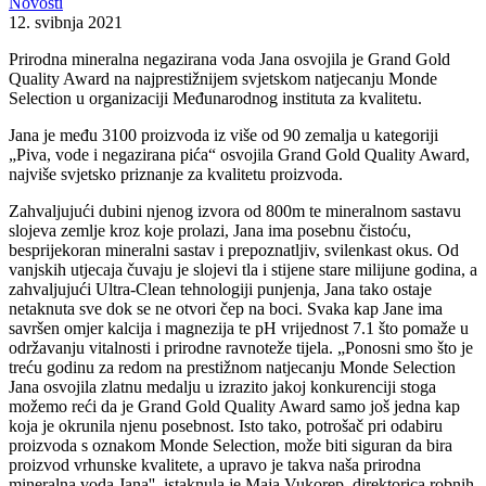
Novosti
12. svibnja 2021
Prirodna mineralna negazirana voda Jana osvojila je Grand Gold
Quality Award na najprestižnijem svjetskom natjecanju Monde
Selection u organizaciji Međunarodnog instituta za kvalitetu.
Jana je među 3100 proizvoda iz više od 90 zemalja u kategoriji
„Piva, vode i negazirana pića“ osvojila Grand Gold Quality Award,
najviše svjetsko priznanje za kvalitetu proizvoda.
Zahvaljujući dubini njenog izvora od 800m te mineralnom sastavu
slojeva zemlje kroz koje prolazi, Jana ima posebnu čistoću,
besprijekoran mineralni sastav i prepoznatljiv, svilenkast okus. Od
vanjskih utjecaja čuvaju je slojevi tla i stijene stare milijune godina, a
zahvaljujući Ultra-Clean tehnologiji punjenja, Jana tako ostaje
netaknuta sve dok se ne otvori čep na boci. Svaka kap Jane ima
savršen omjer kalcija i magnezija te pH vrijednost 7.1 što pomaže u
održavanju vitalnosti i prirodne ravnoteže tijela. „Ponosni smo što je
treću godinu za redom na prestižnom natjecanju Monde Selection
Jana osvojila zlatnu medalju u izrazito jakoj konkurenciji stoga
možemo reći da je Grand Gold Quality Award samo još jedna kap
koja je okrunila njenu posebnost. Isto tako, potrošač pri odabiru
proizvoda s oznakom Monde Selection, može biti siguran da bira
proizvod vrhunske kvalitete, a upravo je takva naša prirodna
mineralna voda Jana'', istaknula je Maja Vukorep, direktorica robnih