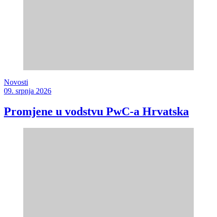
Novosti
09. srpnja 2026
Promjene u vodstvu PwC-a Hrvatska