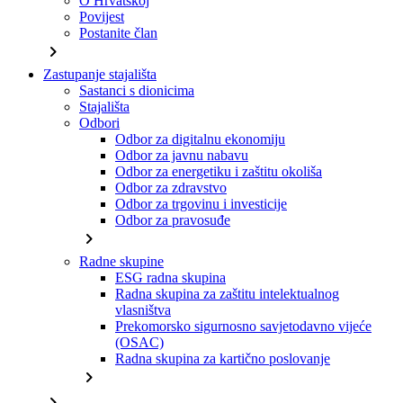
O Hrvatskoj
Povijest
Postanite član
chevron_right
Zastupanje stajališta
Sastanci s dionicima
Stajališta
Odbori
Odbor za digitalnu ekonomiju
Odbor za javnu nabavu
Odbor za energetiku i zaštitu okoliša
Odbor za zdravstvo
Odbor za trgovinu i investicije
Odbor za pravosuđe
chevron_right
Radne skupine
ESG radna skupina
Radna skupina za zaštitu intelektualnog
vlasništva
Prekomorsko sigurnosno savjetodavno vijeće
(OSAC)
Radna skupina za kartično poslovanje
chevron_right
chevron_right