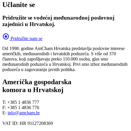
Učlanite se
Pridružite se vodećoj međunarodnoj poslovnoj
zajednici u Hrvatskoj.
stars
Pridružite nam se
Od 1998. godine AmCham Hrvatska predstavlja poslovne interese
američkih, međunarodnih i hrvatskih poduzeća. S više od 370
članova, koji zapošljavaju preko 110.000 osoba, glas smo
međunarodnih poduzeća u Hrvatskoj. Prvi smo izbor međunarodnih
poduzeća u zagovaranju javnih politika.
Američka gospodarska
komora u Hrvatskoj
T: +385 1 4836 777
F: +385 1 4836 776
E:
info@amcham.hr
VAT ID: HR 91127208369