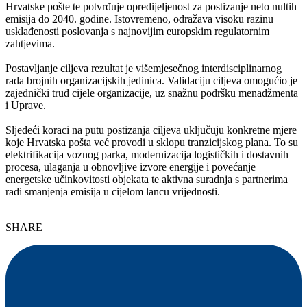
Hrvatske pošte te potvrđuje opredijeljenost za postizanje neto nultih
emisija do 2040. godine. Istovremeno, odražava visoku razinu
usklađenosti poslovanja s najnovijim europskim regulatornim
zahtjevima.
Postavljanje ciljeva rezultat je višemjesečnog interdisciplinarnog
rada brojnih organizacijskih jedinica. Validaciju ciljeva omogućio je
zajednički trud cijele organizacije, uz snažnu podršku menadžmenta
i Uprave.
Sljedeći koraci na putu postizanja ciljeva uključuju konkretne mjere
koje Hrvatska pošta već provodi u sklopu tranzicijskog plana. To su
elektrifikacija voznog parka, modernizacija logističkih i dostavnih
procesa, ulaganja u obnovljive izvore energije i povećanje
energetske učinkovitosti objekata te aktivna suradnja s partnerima
radi smanjenja emisija u cijelom lancu vrijednosti.
SHARE