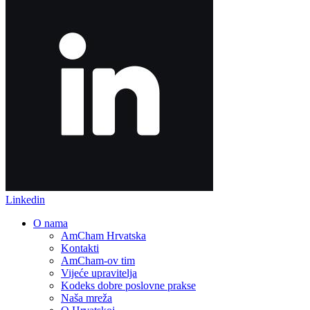
Linkedin
O nama
AmCham Hrvatska
Kontakti
AmCham-ov tim
Vijeće upravitelja
Kodeks dobre poslovne prakse
Naša mreža