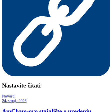
Nastavite čitati
Novosti
24. srpnja 2026
AmCham-ovo stajalište o uređenju