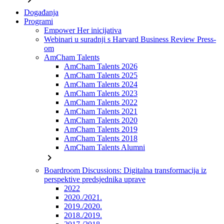
Događanja
Programi
Empower Her inicijativa
Webinari u suradnji s Harvard Business Review Press-
om
AmCham Talents
AmCham Talents 2026
AmCham Talents 2025
AmCham Talents 2024
AmCham Talents 2023
AmCham Talents 2022
AmCham Talents 2021
AmCham Talents 2020
AmCham Talents 2019
AmCham Talents 2018
AmCham Talents Alumni
chevron_right
Boardroom Discussions: Digitalna transformacija iz
perspektive predsjednika uprave
2022
2020./2021.
2019./2020.
2018./2019.