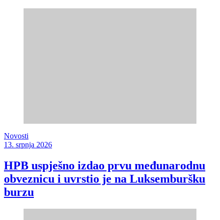
Novosti
13. srpnja 2026
HPB uspješno izdao prvu međunarodnu
obveznicu i uvrstio je na Luksemburšku
burzu