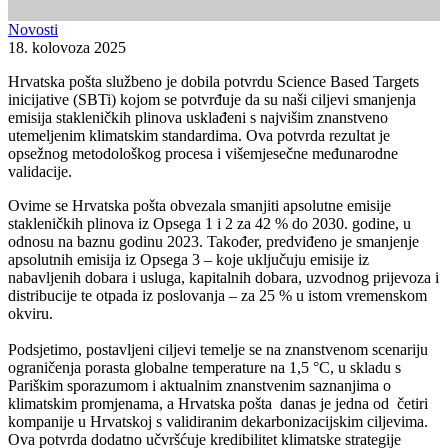
Novosti
18. kolovoza 2025
Hrvatska pošta službeno je dobila potvrdu Science Based Targets
inicijative (SBTi) kojom se potvrđuje da su naši ciljevi smanjenja
emisija stakleničkih plinova usklađeni s najvišim znanstveno
utemeljenim klimatskim standardima. Ova potvrda rezultat je
opsežnog metodološkog procesa i višemjesečne međunarodne
validacije.
Ovime se Hrvatska pošta obvezala smanjiti apsolutne emisije
stakleničkih plinova iz Opsega 1 i 2 za 42 % do 2030. godine, u
odnosu na baznu godinu 2023. Također, predviđeno je smanjenje
apsolutnih emisija iz Opsega 3 – koje uključuju emisije iz
nabavljenih dobara i usluga, kapitalnih dobara, uzvodnog prijevoza i
distribucije te otpada iz poslovanja – za 25 % u istom vremenskom
okviru.
Podsjetimo, postavljeni ciljevi temelje se na znanstvenom scenariju
ograničenja porasta globalne temperature na 1,5 °C, u skladu s
Pariškim sporazumom i aktualnim znanstvenim saznanjima o
klimatskim promjenama, a Hrvatska pošta danas je jedna od četiri
kompanije u Hrvatskoj s validiranim dekarbonizacijskim ciljevima.
Ova potvrda dodatno učvršćuje kredibilitet klimatske strategije