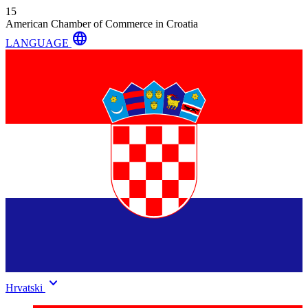
15
American Chamber of Commerce in Croatia
language
LANGUAGE
keyboard_arrow_down
Hrvatski