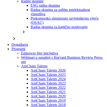
Radne skupine
ESG radna skupina
Radna skupina za zaštitu intelektualnog
vlasništva
Prekomorsko sigurnosno savjetodavno vijeće
(OSAC)
Radna skupina za kartično poslovanje
chevron_right
chevron_right
Događanja
Programi
Empower Her inicijativa
Webinari u suradnji s Harvard Business Review Press-
om
AmCham Talents
AmCham Talents 2026
AmCham Talents 2025
AmCham Talents 2024
AmCham Talents 2023
AmCham Talents 2022
AmCham Talents 2021
AmCham Talents 2020
AmCham Talents 2019
AmCham Talents 2018