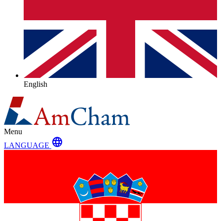
English
Menu
language
LANGUAGE