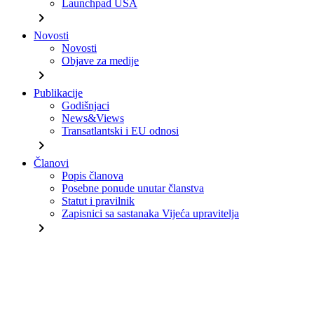
Launchpad USA
chevron_right
Novosti
Novosti
Objave za medije
chevron_right
Publikacije
Godišnjaci
News&Views
Transatlantski i EU odnosi
chevron_right
Članovi
Popis članova
Posebne ponude unutar članstva
Statut i pravilnik
Zapisnici sa sastanaka Vijeća upravitelja
chevron_right