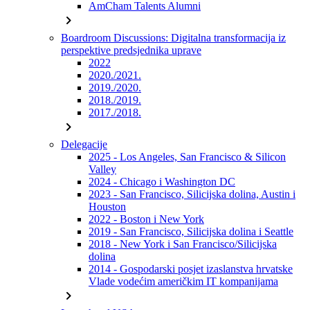
AmCham Talents Alumni
chevron_right
Boardroom Discussions: Digitalna transformacija iz
perspektive predsjednika uprave
2022
2020./2021.
2019./2020.
2018./2019.
2017./2018.
chevron_right
Delegacije
2025 - Los Angeles, San Francisco & Silicon
Valley
2024 - Chicago i Washington DC
2023 - San Francisco, Silicijska dolina, Austin i
Houston
2022 - Boston i New York
2019 - San Francisco, Silicijska dolina i Seattle
2018 - New York i San Francisco/Silicijska
dolina
2014 - Gospodarski posjet izaslanstva hrvatske
Vlade vodećim američkim IT kompanijama
chevron_right