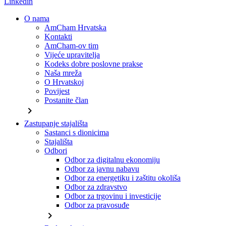
Linkedin
O nama
AmCham Hrvatska
Kontakti
AmCham-ov tim
Vijeće upravitelja
Kodeks dobre poslovne prakse
Naša mreža
O Hrvatskoj
Povijest
Postanite član
chevron_right
Zastupanje stajališta
Sastanci s dionicima
Stajališta
Odbori
Odbor za digitalnu ekonomiju
Odbor za javnu nabavu
Odbor za energetiku i zaštitu okoliša
Odbor za zdravstvo
Odbor za trgovinu i investicije
Odbor za pravosuđe
chevron_right