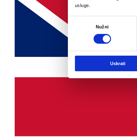
usluge.
Odabir
Nužni
pristanka
Uskrati