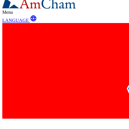
Menu
language
LANGUAGE