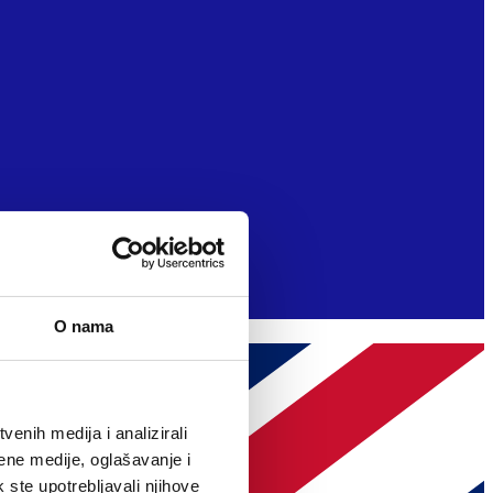
O nama
enih medija i analizirali
ene medije, oglašavanje i
k ste upotrebljavali njihove