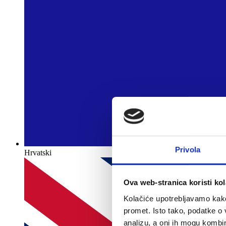
Privola
Hrvatski
Ova web-stranica koristi kol
Kolačiće upotrebljavamo kako 
promet. Isto tako, podatke o 
analizu, a oni ih mogu kombini