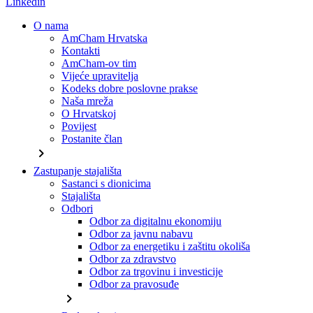
Linkedin
O nama
AmCham Hrvatska
Kontakti
AmCham-ov tim
Vijeće upravitelja
Kodeks dobre poslovne prakse
Naša mreža
O Hrvatskoj
Povijest
Postanite član
chevron_right
Zastupanje stajališta
Sastanci s dionicima
Stajališta
Odbori
Odbor za digitalnu ekonomiju
Odbor za javnu nabavu
Odbor za energetiku i zaštitu okoliša
Odbor za zdravstvo
Odbor za trgovinu i investicije
Odbor za pravosuđe
chevron_right