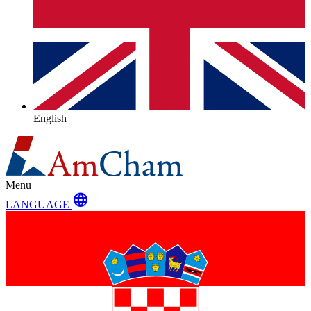
English
Menu
language
LANGUAGE