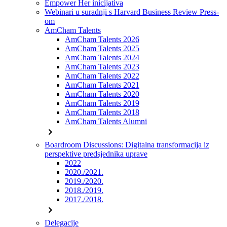
Empower Her inicijativa
Webinari u suradnji s Harvard Business Review Press-
om
AmCham Talents
AmCham Talents 2026
AmCham Talents 2025
AmCham Talents 2024
AmCham Talents 2023
AmCham Talents 2022
AmCham Talents 2021
AmCham Talents 2020
AmCham Talents 2019
AmCham Talents 2018
AmCham Talents Alumni
chevron_right
Boardroom Discussions: Digitalna transformacija iz
perspektive predsjednika uprave
2022
2020./2021.
2019./2020.
2018./2019.
2017./2018.
chevron_right
Delegacije