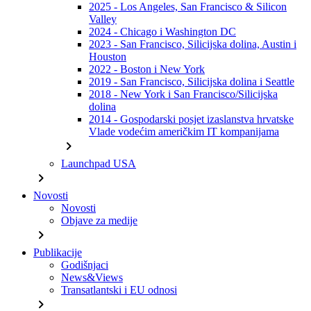
2025 - Los Angeles, San Francisco & Silicon
Valley
2024 - Chicago i Washington DC
2023 - San Francisco, Silicijska dolina, Austin i
Houston
2022 - Boston i New York
2019 - San Francisco, Silicijska dolina i Seattle
2018 - New York i San Francisco/Silicijska
dolina
2014 - Gospodarski posjet izaslanstva hrvatske
Vlade vodećim američkim IT kompanijama
chevron_right
Launchpad USA
chevron_right
Novosti
Novosti
Objave za medije
chevron_right
Publikacije
Godišnjaci
News&Views
Transatlantski i EU odnosi
chevron_right