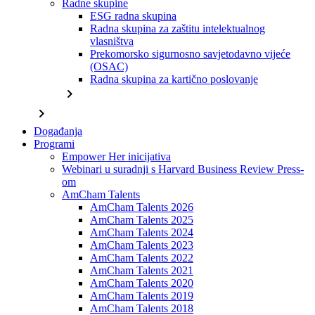
Radne skupine
ESG radna skupina
Radna skupina za zaštitu intelektualnog
vlasništva
Prekomorsko sigurnosno savjetodavno vijeće
(OSAC)
Radna skupina za kartično poslovanje
chevron_right
chevron_right
Događanja
Programi
Empower Her inicijativa
Webinari u suradnji s Harvard Business Review Press-
om
AmCham Talents
AmCham Talents 2026
AmCham Talents 2025
AmCham Talents 2024
AmCham Talents 2023
AmCham Talents 2022
AmCham Talents 2021
AmCham Talents 2020
AmCham Talents 2019
AmCham Talents 2018