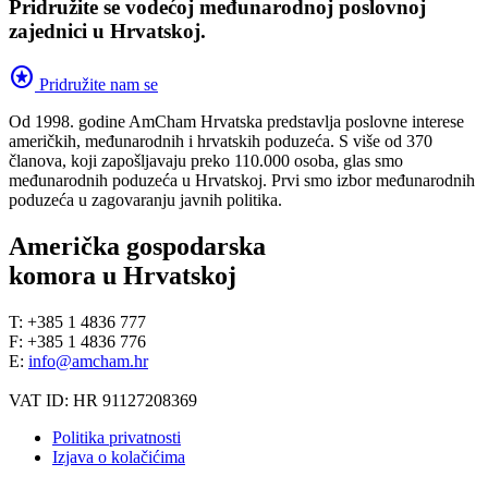
Pridružite se vodećoj međunarodnoj poslovnoj
zajednici u Hrvatskoj.
stars
Pridružite nam se
Od 1998. godine AmCham Hrvatska predstavlja poslovne interese
američkih, međunarodnih i hrvatskih poduzeća. S više od 370
članova, koji zapošljavaju preko 110.000 osoba, glas smo
međunarodnih poduzeća u Hrvatskoj. Prvi smo izbor međunarodnih
poduzeća u zagovaranju javnih politika.
Američka gospodarska
komora u Hrvatskoj
T: +385 1 4836 777
F: +385 1 4836 776
E:
info@amcham.hr
VAT ID: HR 91127208369
Politika privatnosti
Izjava o kolačićima