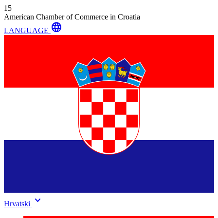
15
American Chamber of Commerce in Croatia
language
LANGUAGE
keyboard_arrow_down
Hrvatski