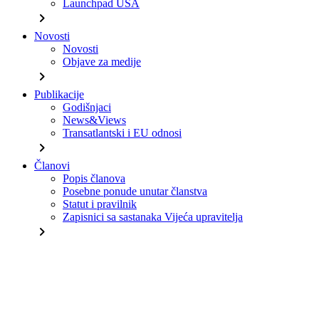
Launchpad USA
chevron_right
Novosti
Novosti
Objave za medije
chevron_right
Publikacije
Godišnjaci
News&Views
Transatlantski i EU odnosi
chevron_right
Članovi
Popis članova
Posebne ponude unutar članstva
Statut i pravilnik
Zapisnici sa sastanaka Vijeća upravitelja
chevron_right