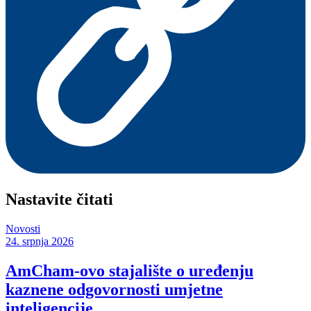
Nastavite čitati
Novosti
24. srpnja 2026
AmCham-ovo stajalište o uređenju
kaznene odgovornosti umjetne
inteligencije