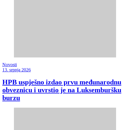
Novosti
13. srpnja 2026
HPB uspješno izdao prvu međunarodnu
obveznicu i uvrstio je na Luksemburšku
burzu