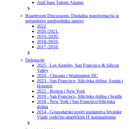
AmCham Talents Alumni
chevron_right
Boardroom Discussions: Digitalna transformacija iz
perspektive predsjednika uprave
2022
2020./2021.
2019./2020.
2018./2019.
2017./2018.
chevron_right
Delegacije
2025 - Los Angeles, San Francisco & Silicon
Valley
2024 - Chicago i Washington DC
2023 - San Francisco, Silicijska dolina, Austin i
Houston
2022 - Boston i New York
2019 - San Francisco, Silicijska dolina i Seattle
2018 - New York i San Francisco/Silicijska
dolina
2014 - Gospodarski posjet izaslanstva hrvatske
Vlade vodećim američkim IT kompanijama
chevron_right