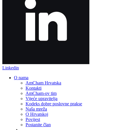
Linkedin
O nama
AmCham Hrvatska
Kontakti
AmCham-ov tim
Vijeće upravitelja
Kodeks dobre poslovne prakse
Naša mreža
O Hrvatskoj
Povijest
Postanite član