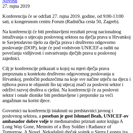
Novosti
27. rujna 2019
Konferencija će se održati 27. rujna 2019. godine, od 9:00-13:00
sati, u kongresnom centru Forum (Radnička cesta 50, Zagreb).
Na konferenciji će biti predstavljeni rezultati prvog nacionalnog
istraživanja o utjecaju poslovnog sektora na dječja prava u Hrvatskoj
te Savjetodavno tijelo za dječja prava i društveno odgovorno
poslovanje (DOP), koje će pod vodstvom UNICEF-a raditi na
povećanju vidljivosti i ostvarivanju dječjih prava u poslovnoj
zajednici.
Cilj je konferencije prikazati u kojoj su mjeri dječja prava
prepoznata u kontekstu društveno odgovornog poslovanja u
Hrvatskoj, predočiti poduzećima na koje sve načine utječu na djecu i
njihova prava te objasniti što taj utjecaj znači za poslovni sektor i
održivi razvoj društva u cjelini. Na konferenciji će za poslovni
sektor i ostale dionike biti predstavljene i preporuke za veći
angažman na korist djece.
Govornici na konferenciji istaknuti su predstavnici javnog i
poslovnog sektora, a
poseban je gost Ishmael Beah, UNICEF-ov
ambasador dobre volje
te međunarodno priznati autor knjiga A
Long Way Gone, Memoirs of a Boy Soldier i Radiance of
Tomorrow, A Novel. Nekadašnji dječak vojnik u Sierra Leoneu iza