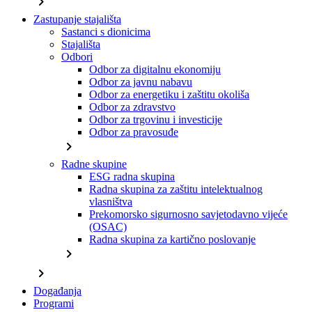
chevron_right
Zastupanje stajališta
Sastanci s dionicima
Stajališta
Odbori
Odbor za digitalnu ekonomiju
Odbor za javnu nabavu
Odbor za energetiku i zaštitu okoliša
Odbor za zdravstvo
Odbor za trgovinu i investicije
Odbor za pravosuđe
chevron_right
Radne skupine
ESG radna skupina
Radna skupina za zaštitu intelektualnog
vlasništva
Prekomorsko sigurnosno savjetodavno vijeće
(OSAC)
Radna skupina za kartično poslovanje
chevron_right
chevron_right
Događanja
Programi