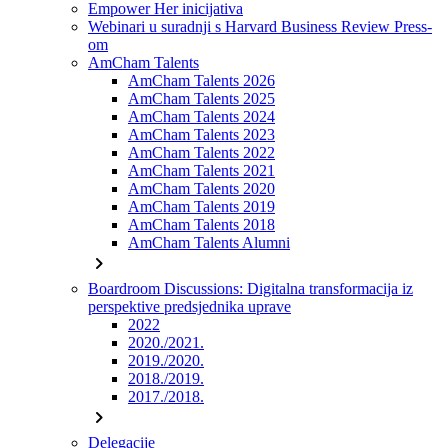
Empower Her inicijativa
Webinari u suradnji s Harvard Business Review Press-
om
AmCham Talents
AmCham Talents 2026
AmCham Talents 2025
AmCham Talents 2024
AmCham Talents 2023
AmCham Talents 2022
AmCham Talents 2021
AmCham Talents 2020
AmCham Talents 2019
AmCham Talents 2018
AmCham Talents Alumni
chevron_right
Boardroom Discussions: Digitalna transformacija iz
perspektive predsjednika uprave
2022
2020./2021.
2019./2020.
2018./2019.
2017./2018.
chevron_right
Delegacije