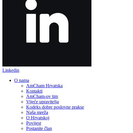
Linkedin
O nama
AmCham Hrvatska
Kontakti
AmCham-ov tim
Vijeće upravitelja
Kodeks dobre poslovne prakse
Naša mreža
O Hrvatskoj
Povijest
Postanite član