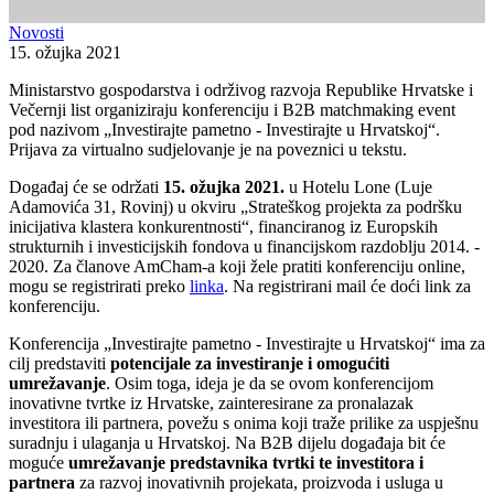
Novosti
15. ožujka 2021
Ministarstvo gospodarstva i održivog razvoja Republike Hrvatske i
Večernji list organiziraju konferenciju i B2B matchmaking event
pod nazivom „Investirajte pametno - Investirajte u Hrvatskoj“.
Prijava za virtualno sudjelovanje je na poveznici u tekstu.
Događaj će se održati
15. ožujka 2021.
u Hotelu Lone (Luje
Adamovića 31, Rovinj) u okviru „Strateškog projekta za podršku
inicijativa klastera konkurentnosti“, financiranog iz Europskih
strukturnih i investicijskih fondova u financijskom razdoblju 2014. -
2020. Za članove AmCham-a koji žele pratiti konferenciju online,
mogu se registrirati preko
linka
. Na registrirani mail će doći link za
konferenciju.
Konferencija „Investirajte pametno - Investirajte u Hrvatskoj“ ima za
cilj predstaviti
potencijale za investiranje i omogućiti
umrežavanje
. Osim toga, ideja je da se ovom konferencijom
inovativne tvrtke iz Hrvatske, zainteresirane za pronalazak
investitora ili partnera, povežu s onima koji traže prilike za uspješnu
suradnju i ulaganja u Hrvatskoj. Na B2B dijelu događaja bit će
moguće
umrežavanje predstavnika tvrtki te investitora i
partnera
za razvoj inovativnih projekata, proizvoda i usluga u