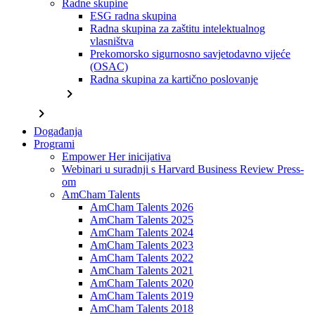
Radne skupine
ESG radna skupina
Radna skupina za zaštitu intelektualnog
vlasništva
Prekomorsko sigurnosno savjetodavno vijeće
(OSAC)
Radna skupina za kartično poslovanje
chevron_right
chevron_right
Događanja
Programi
Empower Her inicijativa
Webinari u suradnji s Harvard Business Review Press-
om
AmCham Talents
AmCham Talents 2026
AmCham Talents 2025
AmCham Talents 2024
AmCham Talents 2023
AmCham Talents 2022
AmCham Talents 2021
AmCham Talents 2020
AmCham Talents 2019
AmCham Talents 2018