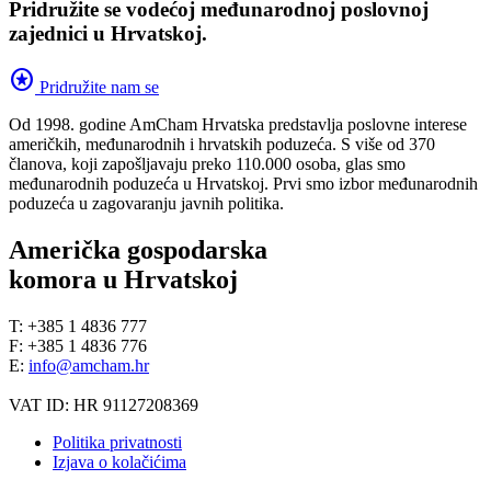
Pridružite se vodećoj međunarodnoj poslovnoj
zajednici u Hrvatskoj.
stars
Pridružite nam se
Od 1998. godine AmCham Hrvatska predstavlja poslovne interese
američkih, međunarodnih i hrvatskih poduzeća. S više od 370
članova, koji zapošljavaju preko 110.000 osoba, glas smo
međunarodnih poduzeća u Hrvatskoj. Prvi smo izbor međunarodnih
poduzeća u zagovaranju javnih politika.
Američka gospodarska
komora u Hrvatskoj
T: +385 1 4836 777
F: +385 1 4836 776
E:
info@amcham.hr
VAT ID: HR 91127208369
Politika privatnosti
Izjava o kolačićima