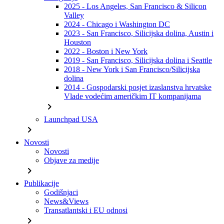
2025 - Los Angeles, San Francisco & Silicon
Valley
2024 - Chicago i Washington DC
2023 - San Francisco, Silicijska dolina, Austin i
Houston
2022 - Boston i New York
2019 - San Francisco, Silicijska dolina i Seattle
2018 - New York i San Francisco/Silicijska
dolina
2014 - Gospodarski posjet izaslanstva hrvatske
Vlade vodećim američkim IT kompanijama
chevron_right
Launchpad USA
chevron_right
Novosti
Novosti
Objave za medije
chevron_right
Publikacije
Godišnjaci
News&Views
Transatlantski i EU odnosi
chevron_right