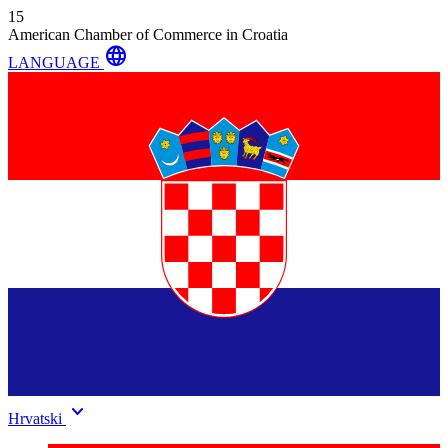
15
American Chamber of Commerce in Croatia
language
LANGUAGE
keyboard_arrow_down
Hrvatski