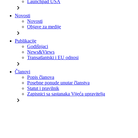
Launchpad USA
chevron_right
Novosti
Novosti
Objave za medije
chevron_right
Publikacije
Godišnjaci
News&Views
Transatlantski i EU odnosi
chevron_right
Članovi
Popis članova
Posebne ponude unutar članstva
Statut i pravilnik
Zapisnici sa sastanaka Vijeća upravitelja
chevron_right