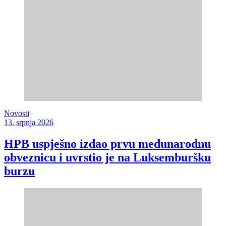
Novosti
13. srpnja 2026
HPB uspješno izdao prvu međunarodnu
obveznicu i uvrstio je na Luksemburšku
burzu