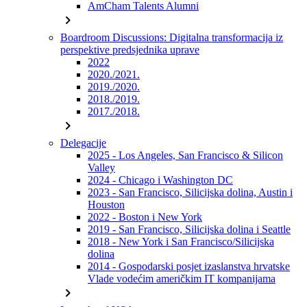
AmCham Talents Alumni
chevron_right
Boardroom Discussions: Digitalna transformacija iz
perspektive predsjednika uprave
2022
2020./2021.
2019./2020.
2018./2019.
2017./2018.
chevron_right
Delegacije
2025 - Los Angeles, San Francisco & Silicon
Valley
2024 - Chicago i Washington DC
2023 - San Francisco, Silicijska dolina, Austin i
Houston
2022 - Boston i New York
2019 - San Francisco, Silicijska dolina i Seattle
2018 - New York i San Francisco/Silicijska
dolina
2014 - Gospodarski posjet izaslanstva hrvatske
Vlade vodećim američkim IT kompanijama
chevron_right