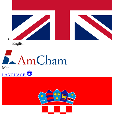
English
Menu
language
LANGUAGE