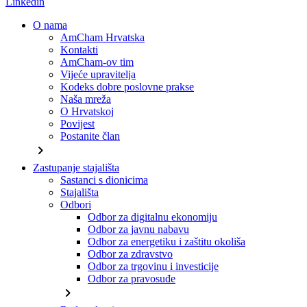
Linkedin
O nama
AmCham Hrvatska
Kontakti
AmCham-ov tim
Vijeće upravitelja
Kodeks dobre poslovne prakse
Naša mreža
O Hrvatskoj
Povijest
Postanite član
chevron_right
Zastupanje stajališta
Sastanci s dionicima
Stajališta
Odbori
Odbor za digitalnu ekonomiju
Odbor za javnu nabavu
Odbor za energetiku i zaštitu okoliša
Odbor za zdravstvo
Odbor za trgovinu i investicije
Odbor za pravosuđe
chevron_right