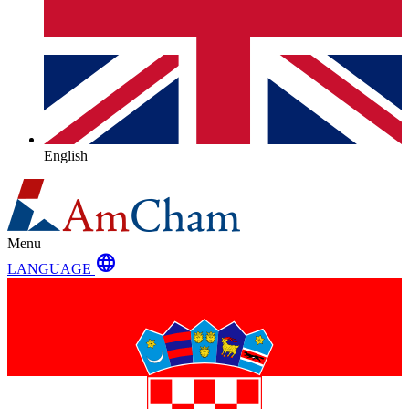
English
Menu
language
LANGUAGE