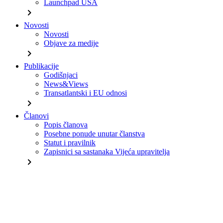
Launchpad USA
chevron_right
Novosti
Novosti
Objave za medije
chevron_right
Publikacije
Godišnjaci
News&Views
Transatlantski i EU odnosi
chevron_right
Članovi
Popis članova
Posebne ponude unutar članstva
Statut i pravilnik
Zapisnici sa sastanaka Vijeća upravitelja
chevron_right