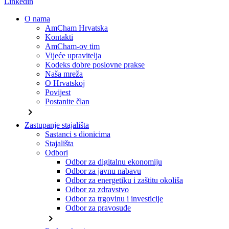
Linkedin
O nama
AmCham Hrvatska
Kontakti
AmCham-ov tim
Vijeće upravitelja
Kodeks dobre poslovne prakse
Naša mreža
O Hrvatskoj
Povijest
Postanite član
chevron_right
Zastupanje stajališta
Sastanci s dionicima
Stajališta
Odbori
Odbor za digitalnu ekonomiju
Odbor za javnu nabavu
Odbor za energetiku i zaštitu okoliša
Odbor za zdravstvo
Odbor za trgovinu i investicije
Odbor za pravosuđe
chevron_right