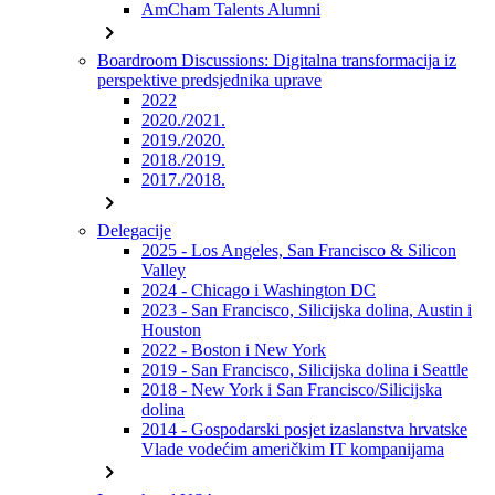
AmCham Talents Alumni
chevron_right
Boardroom Discussions: Digitalna transformacija iz
perspektive predsjednika uprave
2022
2020./2021.
2019./2020.
2018./2019.
2017./2018.
chevron_right
Delegacije
2025 - Los Angeles, San Francisco & Silicon
Valley
2024 - Chicago i Washington DC
2023 - San Francisco, Silicijska dolina, Austin i
Houston
2022 - Boston i New York
2019 - San Francisco, Silicijska dolina i Seattle
2018 - New York i San Francisco/Silicijska
dolina
2014 - Gospodarski posjet izaslanstva hrvatske
Vlade vodećim američkim IT kompanijama
chevron_right