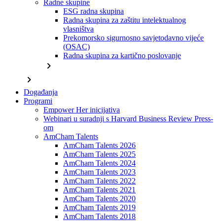
Radne skupine
ESG radna skupina
Radna skupina za zaštitu intelektualnog
vlasništva
Prekomorsko sigurnosno savjetodavno vijeće
(OSAC)
Radna skupina za kartično poslovanje
chevron_right
chevron_right
Događanja
Programi
Empower Her inicijativa
Webinari u suradnji s Harvard Business Review Press-
om
AmCham Talents
AmCham Talents 2026
AmCham Talents 2025
AmCham Talents 2024
AmCham Talents 2023
AmCham Talents 2022
AmCham Talents 2021
AmCham Talents 2020
AmCham Talents 2019
AmCham Talents 2018