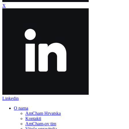
X
Linkedin
O nama
AmCham Hrvatska
Kontakti
AmCham-ov tim
Vijeće upravitelja