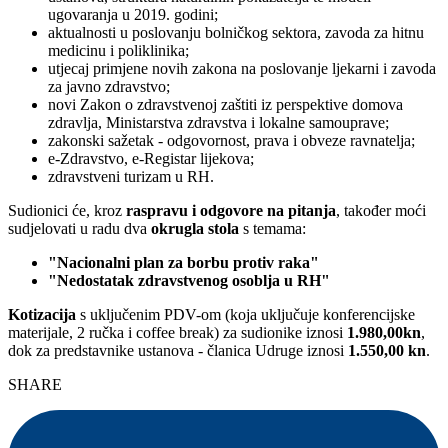
ugovaranja u 2019. godini;
aktualnosti u poslovanju bolničkog sektora, zavoda za hitnu
medicinu i poliklinika;
utjecaj primjene novih zakona na poslovanje ljekarni i zavoda
za javno zdravstvo;
novi Zakon o zdravstvenoj zaštiti iz perspektive domova
zdravlja, Ministarstva zdravstva i lokalne samouprave;
zakonski sažetak - odgovornost, prava i obveze ravnatelja;
e-Zdravstvo, e-Registar lijekova;
zdravstveni turizam u RH.
Sudionici će, kroz
raspravu i odgovore na pitanja
, također moći
sudjelovati u radu dva
okrugla stola
s temama:
"Nacionalni plan za borbu protiv raka"
"Nedostatak zdravstvenog osoblja u RH"
Kotizacija
s uključenim PDV-om (koja uključuje konferencijske
materijale, 2 ručka i coffee break) za sudionike iznosi
1.980,00kn
,
dok za predstavnike ustanova - članica Udruge iznosi
1.550,00 kn
.
SHARE