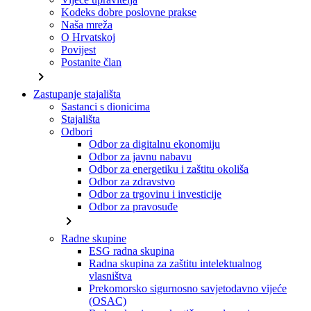
Kodeks dobre poslovne prakse
Naša mreža
O Hrvatskoj
Povijest
Postanite član
chevron_right
Zastupanje stajališta
Sastanci s dionicima
Stajališta
Odbori
Odbor za digitalnu ekonomiju
Odbor za javnu nabavu
Odbor za energetiku i zaštitu okoliša
Odbor za zdravstvo
Odbor za trgovinu i investicije
Odbor za pravosuđe
chevron_right
Radne skupine
ESG radna skupina
Radna skupina za zaštitu intelektualnog
vlasništva
Prekomorsko sigurnosno savjetodavno vijeće
(OSAC)