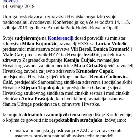
Novosti
14. svibnja 2019
Udruga poslodavaca u zdravstvu Hrvatske organizira svoju
tradicionalnu, dvodnevnu Konferenciju koja će se održati 14. i 15.
svibnja 2019. godine u Amadria Park Hotelu Royal u Opatiji.
Svoje
sudjelovanje
na
Konferenciji
dosad potvrdili su ministar
zdravstva
Milan Kujundžić
, ravnatelj HZZO-a
Lucian Vukelić
,
predstavnici ministarstva zdravstva
Vili Beroš
,
Danica Kramarić
i
Mate Car
, predstavnik HZZO-a
Hrvoje Jezidžić
, pročelnica za
zdravstvo Zagrebačke županije
Ksenija Čuljak
, ravnateljica
Hrvatskog zavoda za hitnu medicine
Maja Grba-Bujević
, ravnatelj
Hrvatskog zavoda za javno zdravstvo
Krunoslav Capak
,
predsjednica Hrvatskog liječničkog sindikata
Renata Čulinović-
Čaić
, predsjednik Samostalnog sindikata zdravstva i socijalne skrbi
Hrvatske
Stjepan Topolnjak
, te predsjednica Glavnog vijeća
Hrvatskog strukovnog sindikata medicinskih sestara i medicinskih
tehničara
Anica Prašnjak
, kao i veliki broj ravnatelja ustanova
članica Udruge poslodavaca u zdravstvu Hrvatske.
Iz brojnih
aktualnih i zanimljivih tema
ovogodišnje Konferencije,
o kojima će govoriti niz
respektabilnih stručnjaka
, izdvajamo:
analiza financijskog poslovanja HZZO-a i zdravstvenih
ustanova, struktura naturalnih pokazatelja te modeli