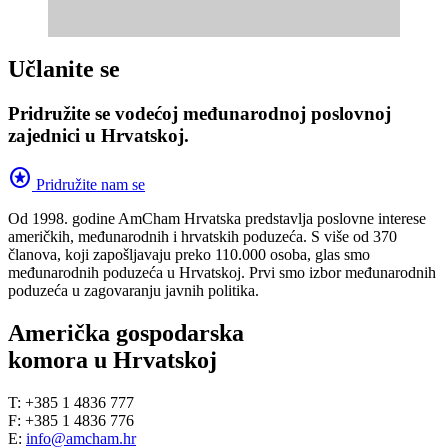
Učlanite se
Pridružite se vodećoj međunarodnoj poslovnoj
zajednici u Hrvatskoj.
stars
Pridružite nam se
Od 1998. godine AmCham Hrvatska predstavlja poslovne interese
američkih, međunarodnih i hrvatskih poduzeća. S više od 370
članova, koji zapošljavaju preko 110.000 osoba, glas smo
međunarodnih poduzeća u Hrvatskoj. Prvi smo izbor međunarodnih
poduzeća u zagovaranju javnih politika.
Američka gospodarska
komora u Hrvatskoj
T: +385 1 4836 777
F: +385 1 4836 776
E:
info@amcham.hr