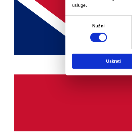
usluge.
Odabir
Nužni
pristanka
Uskrati