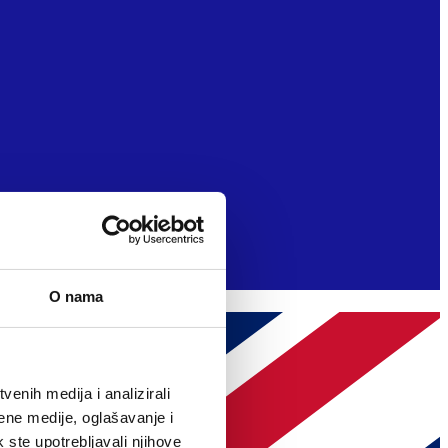
O nama
enih medija i analizirali
ene medije, oglašavanje i
k ste upotrebljavali njihove