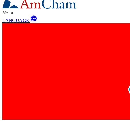
Menu
language
LANGUAGE