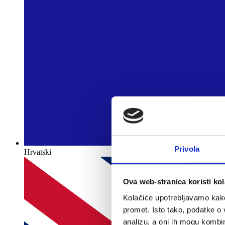
Privola
Hrvatski
Ova web-stranica koristi kol
Kolačiće upotrebljavamo kako 
promet. Isto tako, podatke o 
analizu, a oni ih mogu kombini