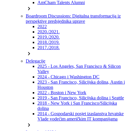
AmCham Talents Alumni
chevron_right
Boardroom Discussions: Digitalna transformacija iz
perspektive predsjednika uprave
2022
2020./2021.
2019./2020.
2018./2019.
2017./2018.
chevron_right
Delegacije
2025 - Los Angeles, San Francisco & Silicon
Valley
2024 - Chicago i Washington DC
2023 - San Francisco, Silicijska dolina, Austin i
Houston
2022 - Boston i New York
2019 - San Francisco, Silicijska dolina i Seattle
2018 - New York i San Francisco/Silicijska
dolina
2014 - Gospodarski posjet izaslanstva hrvatske
Vlade vodećim američkim IT kompanijama
chevron_right