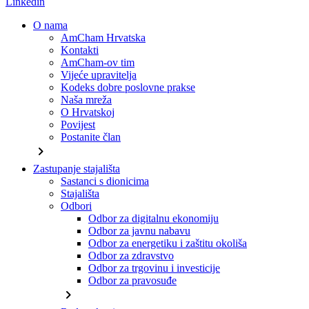
Linkedin
O nama
AmCham Hrvatska
Kontakti
AmCham-ov tim
Vijeće upravitelja
Kodeks dobre poslovne prakse
Naša mreža
O Hrvatskoj
Povijest
Postanite član
chevron_right
Zastupanje stajališta
Sastanci s dionicima
Stajališta
Odbori
Odbor za digitalnu ekonomiju
Odbor za javnu nabavu
Odbor za energetiku i zaštitu okoliša
Odbor za zdravstvo
Odbor za trgovinu i investicije
Odbor za pravosuđe
chevron_right