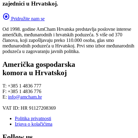
zajednici u Hrvatskoj.
stars
Pridružite nam se
Od 1998. godine AmCham Hrvatska predstavlja poslovne interese
američkih, međunarodnih i hrvatskih poduzeća. S više od 370
članova, koji zapošljavaju preko 110.000 osoba, glas smo
međunarodnih poduzeća u Hrvatskoj. Prvi smo izbor međunarodnih
poduzeća u zagovaranju javnih politika.
Američka gospodarska
komora u Hrvatskoj
T: +385 1 4836 777
F: +385 1 4836 776
E:
info@amcham.hr
VAT ID: HR 91127208369
Politika privatnosti
Izjava o kolačićima
Follow us