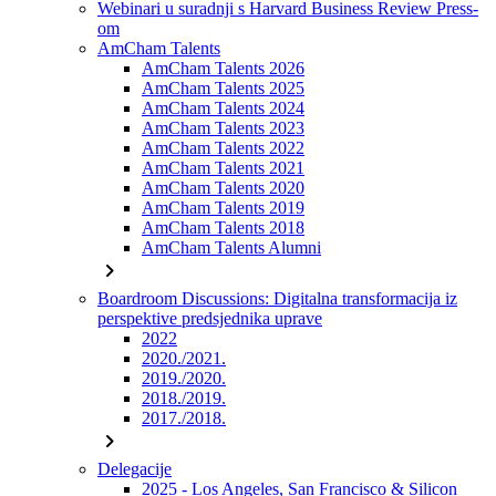
Webinari u suradnji s Harvard Business Review Press-
om
AmCham Talents
AmCham Talents 2026
AmCham Talents 2025
AmCham Talents 2024
AmCham Talents 2023
AmCham Talents 2022
AmCham Talents 2021
AmCham Talents 2020
AmCham Talents 2019
AmCham Talents 2018
AmCham Talents Alumni
chevron_right
Boardroom Discussions: Digitalna transformacija iz
perspektive predsjednika uprave
2022
2020./2021.
2019./2020.
2018./2019.
2017./2018.
chevron_right
Delegacije
2025 - Los Angeles, San Francisco & Silicon