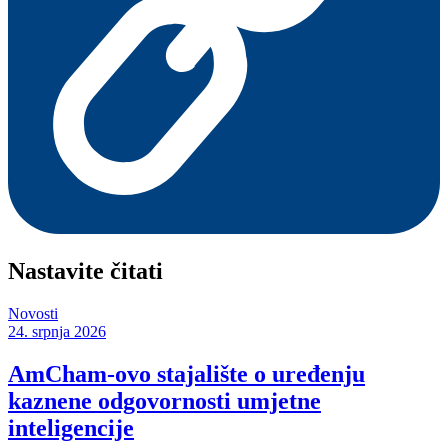
Nastavite čitati
Novosti
24. srpnja 2026
AmCham-ovo stajalište o uređenju
kaznene odgovornosti umjetne
inteligencije