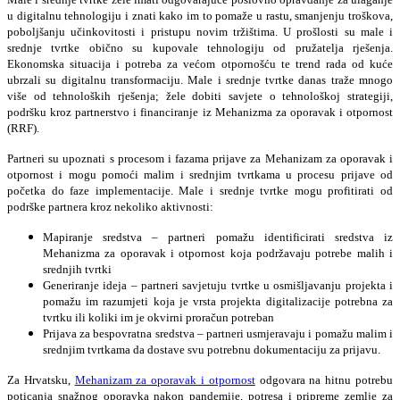
u digitalnu tehnologiju i znati kako im to pomaže u rastu, smanjenju troškova,
poboljšanju učinkovitosti i pristupu novim tržištima. U prošlosti su male i
srednje tvrtke obično su kupovale tehnologiju od pružatelja rješenja.
Ekonomska situacija i potreba za većom otpornošću te trend rada od kuće
ubrzali su digitalnu transformaciju. Male i srednje tvrtke danas traže mnogo
više od tehnoloških rješenja; žele dobiti savjete o tehnološkoj strategiji,
podršku kroz partnerstvo i financiranje iz Mehanizma za oporavak i otpornost
(RRF).
Partneri su upoznati s procesom i fazama prijave za Mehanizam za oporavak i
otpornost i mogu pomoći malim i srednjim tvrtkama u procesu prijave od
početka do faze implementacije. Male i srednje tvrtke mogu profitirati od
podrške partnera kroz nekoliko aktivnosti:
Mapiranje sredstva – partneri pomažu identificirati sredstva iz
Mehanizma za oporavak i otpornost koja podržavaju potrebe malih i
srednjih tvrtki
Generiranje ideja – partneri savjetuju tvrtke u osmišljavanju projekta i
pomažu im razumjeti koja je vrsta projekta digitalizacije potrebna za
tvrtku ili koliki im je okvirni proračun potreban
Prijava za bespovratna sredstva – partneri usmjeravaju i pomažu malim i
srednjim tvrtkama da dostave svu potrebnu dokumentaciju za prijavu.
Za Hrvatsku,
Mehanizam za oporavak i otpornost
odgovara na hitnu potrebu
poticanja snažnog oporavka nakon pandemije, potresa i pripreme zemlje za