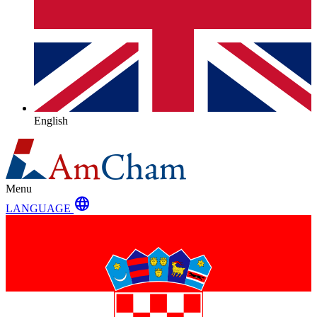
English
Menu
language
LANGUAGE