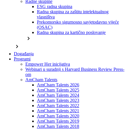
Radne skupine
ESG radna skupina
Radna skupina za zaštitu intelektualnog
vlasništva
Prekomorsko sigurnosno savjetodavno vijeće
(OSAC)
Radna skupina za kartično poslovanje
chevron_right
chevron_right
Događanja
Programi
Empower Her inicijativa
Webinari u suradnji s Harvard Business Review Press-
om
AmCham Talents
AmCham Talents 2026
AmCham Talents 2025
AmCham Talents 2024
AmCham Talents 2023
AmCham Talents 2022
AmCham Talents 2021
AmCham Talents 2020
AmCham Talents 2019
AmCham Talents 2018