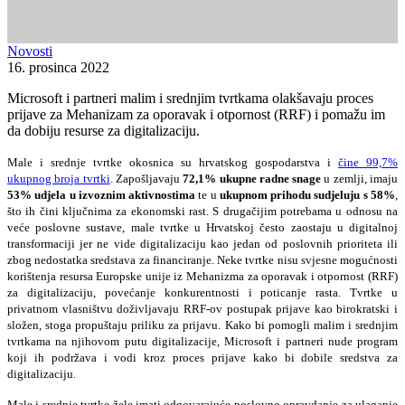
Novosti
16. prosinca 2022
Microsoft i partneri malim i srednjim tvrtkama olakšavaju proces
prijave za Mehanizam za oporavak i otpornost (RRF) i pomažu im
da dobiju resurse za digitalizaciju.
Male i srednje tvrtke okosnica su hrvatskog gospodarstva i
čine 99,7%
ukupnog broja tvrtki
. Zapošljavaju
72,1% ukupne radne snage
u zemlji, imaju
53% udjela u izvoznim aktivnostima
te u
ukupnom prihodu sudjeluju s 58%
,
što ih čini ključnima za ekonomski rast. S drugačijim potrebama u odnosu na
veće poslovne sustave, male tvrtke u Hrvatskoj često zaostaju u digitalnoj
transformaciji jer ne vide digitalizaciju kao jedan od poslovnih prioriteta ili
zbog nedostatka sredstava za financiranje. Neke tvrtke nisu svjesne mogućnosti
korištenja resursa Europske unije iz Mehanizma za oporavak i otpornost (RRF)
za digitalizaciju, povećanje konkurentnosti i poticanje rasta. Tvrtke u
privatnom vlasništvu doživljavaju RRF-ov postupak prijave kao birokratski i
složen, stoga propuštaju priliku za prijavu. Kako bi pomogli malim i srednjim
tvrtkama na njihovom putu digitalizacije, Microsoft i partneri nude program
koji ih podržava i vodi kroz proces prijave kako bi dobile sredstva za
digitalizaciju.
Male i srednje tvrtke žele imati odgovarajuće poslovno opravdanje za ulaganje