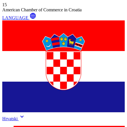
15
American Chamber of Commerce in Croatia
language
LANGUAGE
keyboard_arrow_down
Hrvatski