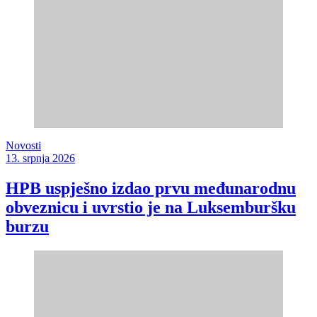
Novosti
13. srpnja 2026
HPB uspješno izdao prvu međunarodnu
obveznicu i uvrstio je na Luksemburšku
burzu