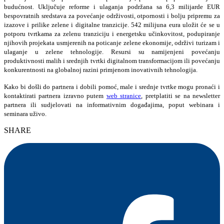
budućnost. Uključuje reforme i ulaganja podržana sa 6,3 milijarde EUR
bespovratnih sredstava za povećanje održivosti, otpornosti i bolju pripremu za
izazove i prilike zelene i digitalne tranzicije. 542 milijuna eura uložit će se u
potporu tvrtkama za zelenu tranziciju i energetsku učinkovitost, podupiranje
njihovih projekata usmjerenih na poticanje zelene ekonomije, održivi turizam i
ulaganje u zelene tehnologije. Resursi su namijenjeni povećanju
produktivnosti malih i srednjih tvrtki digitalnom transformacijom ili povećanju
konkurentnosti na globalnoj razini primjenom inovativnih tehnologija.
Kako bi došli do partnera i dobili pomoć, male i srednje tvrtke mogu pronaći i
kontaktirati partnera izravno putem
web stranice
, pretplatiti se na newsletter
partnera ili sudjelovati na informativnim događajima, poput webinara i
seminara uživo.
SHARE