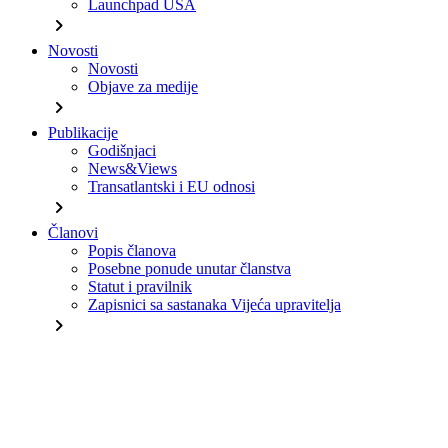
Launchpad USA
chevron_right
Novosti
Novosti
Objave za medije
chevron_right
Publikacije
Godišnjaci
News&Views
Transatlantski i EU odnosi
chevron_right
Članovi
Popis članova
Posebne ponude unutar članstva
Statut i pravilnik
Zapisnici sa sastanaka Vijeća upravitelja
chevron_right