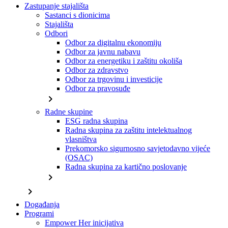
Zastupanje stajališta
Sastanci s dionicima
Stajališta
Odbori
Odbor za digitalnu ekonomiju
Odbor za javnu nabavu
Odbor za energetiku i zaštitu okoliša
Odbor za zdravstvo
Odbor za trgovinu i investicije
Odbor za pravosuđe
chevron_right
Radne skupine
ESG radna skupina
Radna skupina za zaštitu intelektualnog
vlasništva
Prekomorsko sigurnosno savjetodavno vijeće
(OSAC)
Radna skupina za kartično poslovanje
chevron_right
chevron_right
Događanja
Programi
Empower Her inicijativa