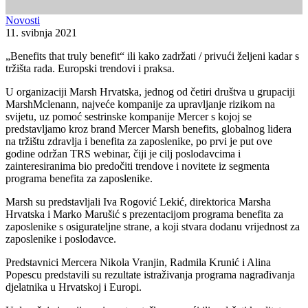
Novosti
11. svibnja 2021
„Benefits that truly benefit“ ili kako zadržati / privući željeni kadar s
tržišta rada. Europski trendovi i praksa.
U organizaciji Marsh Hrvatska, jednog od četiri društva u grupaciji
MarshMclenann, najveće kompanije za upravljanje rizikom na
svijetu, uz pomoć sestrinske kompanije Mercer s kojoj se
predstavljamo kroz brand Mercer Marsh benefits, globalnog lidera
na tržištu zdravlja i benefita za zaposlenike, po prvi je put ove
godine održan TRS webinar, čiji je cilj poslodavcima i
zainteresiranima bio predočiti trendove i novitete iz segmenta
programa benefita za zaposlenike.
Marsh su predstavljali Iva Rogović Lekić, direktorica Marsha
Hrvatska i Marko Marušić s prezentacijom programa benefita za
zaposlenike s osigurateljne strane, a koji stvara dodanu vrijednost za
zaposlenike i poslodavce.
Predstavnici Mercera Nikola Vranjin, Radmila Krunić i Alina
Popescu predstavili su rezultate istraživanja programa nagrađivanja
djelatnika u Hrvatskoj i Europi.