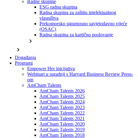
Radne skupine
ESG radna skupina
Radna skupina za zaštitu intelektualnog
vlasništva
Prekomorsko sigurnosno savjetodavno vijeće
(OSAC)
Radna skupina za kartično poslovanje
chevron_right
chevron_right
Događanja
Programi
Empower Her inicijativa
Webinari u suradnji s Harvard Business Review Press-
om
AmCham Talents
AmCham Talents 2026
AmCham Talents 2025
AmCham Talents 2024
AmCham Talents 2023
AmCham Talents 2022
AmCham Talents 2021
AmCham Talents 2020
AmCham Talents 2019
AmCham Talents 2018