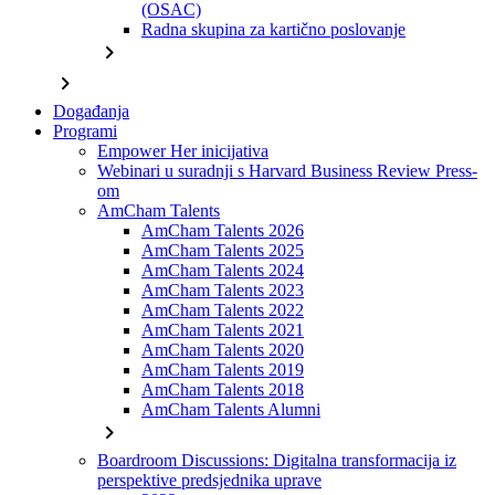
(OSAC)
Radna skupina za kartično poslovanje
chevron_right
chevron_right
Događanja
Programi
Empower Her inicijativa
Webinari u suradnji s Harvard Business Review Press-
om
AmCham Talents
AmCham Talents 2026
AmCham Talents 2025
AmCham Talents 2024
AmCham Talents 2023
AmCham Talents 2022
AmCham Talents 2021
AmCham Talents 2020
AmCham Talents 2019
AmCham Talents 2018
AmCham Talents Alumni
chevron_right
Boardroom Discussions: Digitalna transformacija iz
perspektive predsjednika uprave