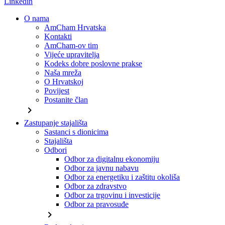
Linkedin
O nama
AmCham Hrvatska
Kontakti
AmCham-ov tim
Vijeće upravitelja
Kodeks dobre poslovne prakse
Naša mreža
O Hrvatskoj
Povijest
Postanite član
chevron_right
Zastupanje stajališta
Sastanci s dionicima
Stajališta
Odbori
Odbor za digitalnu ekonomiju
Odbor za javnu nabavu
Odbor za energetiku i zaštitu okoliša
Odbor za zdravstvo
Odbor za trgovinu i investicije
Odbor za pravosuđe
chevron_right