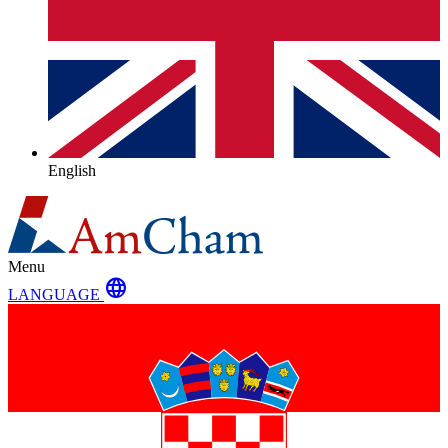
English
Menu
language
LANGUAGE