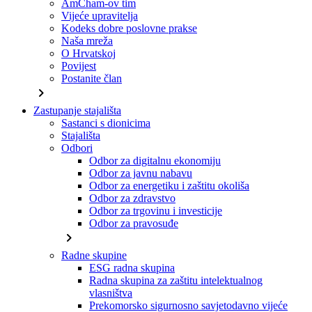
AmCham-ov tim
Vijeće upravitelja
Kodeks dobre poslovne prakse
Naša mreža
O Hrvatskoj
Povijest
Postanite član
chevron_right
Zastupanje stajališta
Sastanci s dionicima
Stajališta
Odbori
Odbor za digitalnu ekonomiju
Odbor za javnu nabavu
Odbor za energetiku i zaštitu okoliša
Odbor za zdravstvo
Odbor za trgovinu i investicije
Odbor za pravosuđe
chevron_right
Radne skupine
ESG radna skupina
Radna skupina za zaštitu intelektualnog
vlasništva
Prekomorsko sigurnosno savjetodavno vijeće