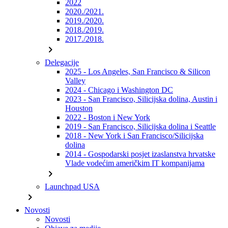
2022
2020./2021.
2019./2020.
2018./2019.
2017./2018.
chevron_right
Delegacije
2025 - Los Angeles, San Francisco & Silicon
Valley
2024 - Chicago i Washington DC
2023 - San Francisco, Silicijska dolina, Austin i
Houston
2022 - Boston i New York
2019 - San Francisco, Silicijska dolina i Seattle
2018 - New York i San Francisco/Silicijska
dolina
2014 - Gospodarski posjet izaslanstva hrvatske
Vlade vodećim američkim IT kompanijama
chevron_right
Launchpad USA
chevron_right
Novosti
Novosti