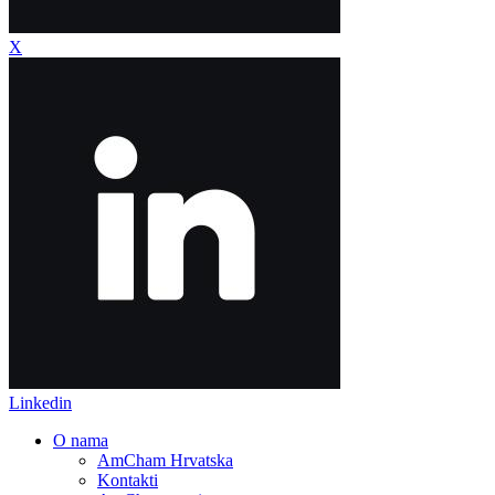
X
Linkedin
O nama
AmCham Hrvatska
Kontakti