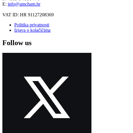
E:
info@amcham.hr
VAT ID: HR 91127208369
Politika privatnosti
Izjava o kolačićima
Follow us