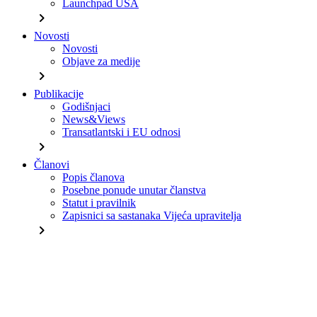
Launchpad USA
chevron_right
Novosti
Novosti
Objave za medije
chevron_right
Publikacije
Godišnjaci
News&Views
Transatlantski i EU odnosi
chevron_right
Članovi
Popis članova
Posebne ponude unutar članstva
Statut i pravilnik
Zapisnici sa sastanaka Vijeća upravitelja
chevron_right