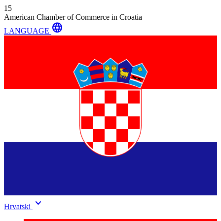
15
American Chamber of Commerce in Croatia
language
LANGUAGE
keyboard_arrow_down
Hrvatski