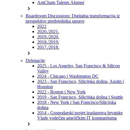
AmCham Talents Alumni
chevron_right
Boardroom Discussions: Digitalna transformacija iz
perspektive predsjednika uprave
2022
2020./2021.
2019./2020.
2018./2019.
2017./2018.
chevron_right
Delegacije
2025 - Los Angeles, San Francisco & Silicon
Valley
2024 - Chicago i Washington DC
2023 - San Francisco, Silicijska dolina, Austin i
Houston
2022 - Boston i New York
2019 - San Francisco, Silicijska dolina i Seattle
2018 - New York i San Francisco/Silicijska
dolina
2014 - Gospodarski posjet izaslanstva hrvatske
Vlade vodećim američkim IT kompanijama
chevron_right