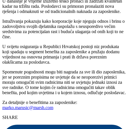
U današnje je vrijeme izuzetno teško pronaći ili zadržati kvalitetan
kadar na tržištu rada. Poslodavci su primoran pronalaziti nova
rješenja i odmaknuti se od tradicionalnih naknada za zaposlenike.
Istraživanja pokazuju kako korporacije koje njeguju odnos i brinu o
zadovoljstvu svojih djelatnika raspolažu s neusporedivo većim
sredstvima za potencijalan rast i buduća ulaganja od onih koji to ne
čine.
U svijetu osiguranja u Republici Hrvatskoj postoji niz produkata
koji spadaju u segment benefita za zaposlenike a pružaju dodanu
vrijednost na osnovna primanja i prati ih država poreznim
olakšicama za poslodavca.
Spomenute pogodnosti mogu biti nagrada za sve ili dio zaposlenika,
jer se poreznim propisima ne uvjetuje da se neoporezivi primici
moraju omogućiti svim radnicima niti se uvjetuju jednaki iznosi za
sve radnike. O tome kojim će radnicima omogućiti takav oblik
benefita, pod kojim uvjetima i u kojem iznosu, odlučuje poslodavac.
Za detaljnije o benefitima za zaposlenike:
marko.marusic@marsh.com
SHARE