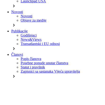
Launchpad USA
chevron_right
Novosti
Novosti
Objave za medije
chevron_right
Publikacije
Godišnjaci
News&Views
Transatlantski i EU odnosi
chevron_right
Članovi
Popis članova
Posebne ponude unutar članstva
Statut i pravilnik
Zapisnici sa sastanaka Vijeća upravitelja
chevron_right