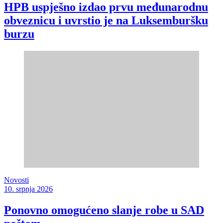
HPB uspješno izdao prvu međunarodnu
obveznicu i uvrstio je na Luksemburšku
burzu
Novosti
10. srpnja 2026
Ponovno omogućeno slanje robe u SAD