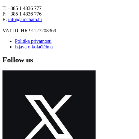
T: +385 1 4836 777
F: +385 1 4836 776
E:
info@amcham.hr
VAT ID: HR 91127208369
Politika privatnosti
Izjava o kolačićima
Follow us