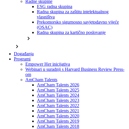
Radne skupine
ESG radna skupina
Radna skupina za zaštitu intelektualnog
vlasništva
Prekomorsko sigurnosno savjetodavno vijeće
(OSAC)
Radna skupina za kartično poslovanje
chevron_right
chevron_right
Događanja
Programi
Empower Her inicijativa
Webinari u suradnji s Harvard Business Review Press-
om
AmCham Talents
AmCham Talents 2026
AmCham Talents 2025
AmCham Talents 2024
AmCham Talents 2023
AmCham Talents 2022
AmCham Talents 2021
AmCham Talents 2020
AmCham Talents 2019
AmCham Talents 2018