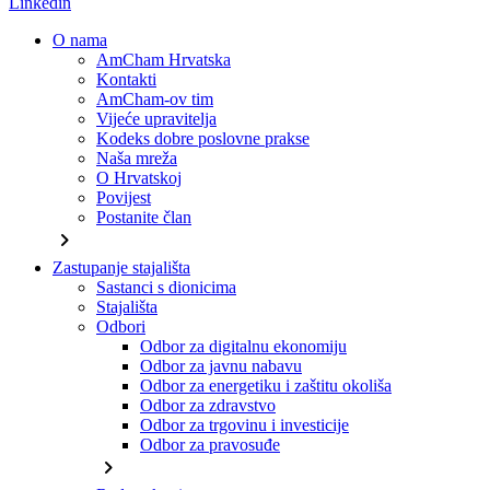
Linkedin
O nama
AmCham Hrvatska
Kontakti
AmCham-ov tim
Vijeće upravitelja
Kodeks dobre poslovne prakse
Naša mreža
O Hrvatskoj
Povijest
Postanite član
chevron_right
Zastupanje stajališta
Sastanci s dionicima
Stajališta
Odbori
Odbor za digitalnu ekonomiju
Odbor za javnu nabavu
Odbor za energetiku i zaštitu okoliša
Odbor za zdravstvo
Odbor za trgovinu i investicije
Odbor za pravosuđe
chevron_right