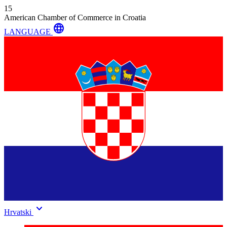
15
American Chamber of Commerce in Croatia
language
LANGUAGE
keyboard_arrow_down
Hrvatski