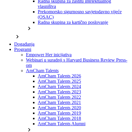
Radna skupina za zaštitu intelektualnog
vlasništva
Prekomorsko sigurnosno savjetodavno vijeće
(OSAC)
Radna skupina za kartično poslovanje
chevron_right
chevron_right
Događanja
Programi
Empower Her inicijativa
Webinari u suradnji s Harvard Business Review Press-
om
AmCham Talents
AmCham Talents 2026
AmCham Talents 2025
AmCham Talents 2024
AmCham Talents 2023
AmCham Talents 2022
AmCham Talents 2021
AmCham Talents 2020
AmCham Talents 2019
AmCham Talents 2018
AmCham Talents Alumni
chevron_right