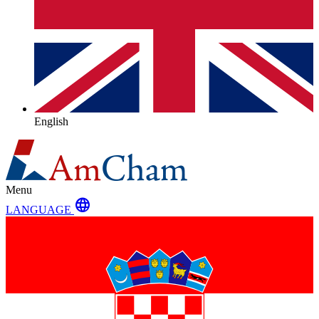
English
Menu
language
LANGUAGE