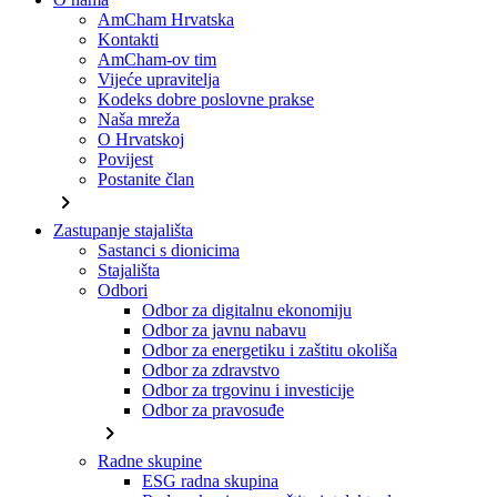
AmCham Hrvatska
Kontakti
AmCham-ov tim
Vijeće upravitelja
Kodeks dobre poslovne prakse
Naša mreža
O Hrvatskoj
Povijest
Postanite član
chevron_right
Zastupanje stajališta
Sastanci s dionicima
Stajališta
Odbori
Odbor za digitalnu ekonomiju
Odbor za javnu nabavu
Odbor za energetiku i zaštitu okoliša
Odbor za zdravstvo
Odbor za trgovinu i investicije
Odbor za pravosuđe
chevron_right
Radne skupine
ESG radna skupina