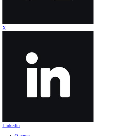
X
Linkedin
O nama