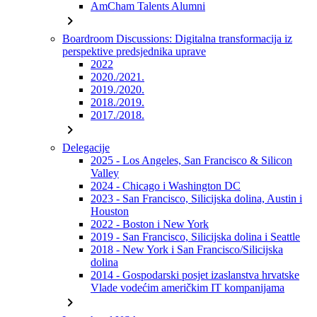
AmCham Talents Alumni
chevron_right
Boardroom Discussions: Digitalna transformacija iz
perspektive predsjednika uprave
2022
2020./2021.
2019./2020.
2018./2019.
2017./2018.
chevron_right
Delegacije
2025 - Los Angeles, San Francisco & Silicon
Valley
2024 - Chicago i Washington DC
2023 - San Francisco, Silicijska dolina, Austin i
Houston
2022 - Boston i New York
2019 - San Francisco, Silicijska dolina i Seattle
2018 - New York i San Francisco/Silicijska
dolina
2014 - Gospodarski posjet izaslanstva hrvatske
Vlade vodećim američkim IT kompanijama
chevron_right