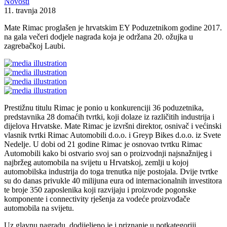
Novosti
11. travnja 2018
Mate Rimac proglašen je hrvatskim EY Poduzetnikom godine 2017.
na gala večeri dodjele nagrada koja je održana 20. ožujka u
zagrebačkoj Laubi.
Prestižnu titulu Rimac je ponio u konkurenciji 36 poduzetnika,
predstavnika 28 domaćih tvrtki, koji dolaze iz različitih industrija i
dijelova Hrvatske. Mate Rimac je izvršni direktor, osnivač i većinski
vlasnik tvrtki Rimac Automobili d.o.o. i Greyp Bikes d.o.o. iz Svete
Nedelje. U dobi od 21 godine Rimac je osnovao tvrtku Rimac
Automobili kako bi ostvario svoj san o proizvodnji najsnažnijeg i
najbržeg automobila na svijetu u Hrvatskoj, zemlji u kojoj
automobilska industrija do toga trenutka nije postojala. Dvije tvrtke
su do danas privukle 40 milijuna eura od internacionalnih investitora
te broje 350 zaposlenika koji razvijaju i proizvode pogonske
komponente i connectivity rješenja za vodeće proizvođače
automobila na svijetu.
Uz glavnu nagradu, dodijeljeno je i priznanje u potkategoriji