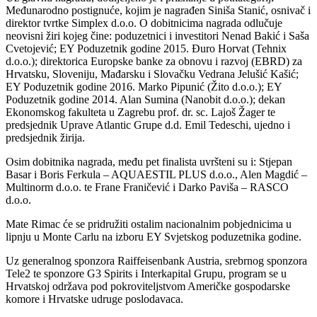
Međunarodno postignuće, kojim je nagrađen Siniša Stanić, osnivač i
direktor tvrtke Simplex d.o.o. O dobitnicima nagrada odlučuje
neovisni žiri kojeg čine: poduzetnici i investitori Nenad Bakić i Saša
Cvetojević; EY Poduzetnik godine 2015. Đuro Horvat (Tehnix
d.o.o.); direktorica Europske banke za obnovu i razvoj (EBRD) za
Hrvatsku, Sloveniju, Mađarsku i Slovačku Vedrana Jelušić Kašić;
EY Poduzetnik godine 2016. Marko Pipunić (Žito d.o.o.); EY
Poduzetnik godine 2014. Alan Sumina (Nanobit d.o.o.); dekan
Ekonomskog fakulteta u Zagrebu prof. dr. sc. Lajoš Žager te
predsjednik Uprave Atlantic Grupe d.d. Emil Tedeschi, ujedno i
predsjednik žirija.
Osim dobitnika nagrada, među pet finalista uvršteni su i: Stjepan
Basar i Boris Ferkula – AQUAESTIL PLUS d.o.o., Alen Magdić –
Multinorm d.o.o. te Frane Franičević i Darko Paviša – RASCO
d.o.o.
Mate Rimac će se pridružiti ostalim nacionalnim pobjednicima u
lipnju u Monte Carlu na izboru EY Svjetskog poduzetnika godine.
Uz generalnog sponzora Raiffeisenbank Austria, srebrnog sponzora
Tele2 te sponzore G3 Spirits i Interkapital Grupu, program se u
Hrvatskoj održava pod pokroviteljstvom Američke gospodarske
komore i Hrvatske udruge poslodavaca.