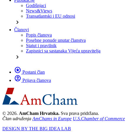
Publikacije
Godišnjaci
News&Views
Transatlantski i EU odnosi
chevron_right
Članovi
Popis članova
Posebne ponude unutar članstva
Statut i pravilnik
Zapisnici sa sastanaka Vijeća upravitelja
chevron_right
stars
Postani član
account_circle
Prijava članova
© 2026.
AmCham Hrvatska.
Sva prava pridržana.
Član udruženja
AmChams in Europe
U.S.Chamber of Commerce
DESIGN BY THE BIG IDEA LAB