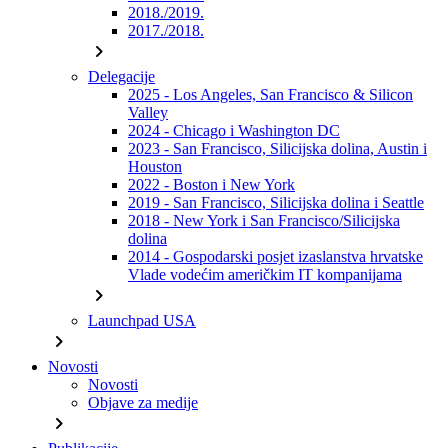
2018./2019.
2017./2018.
chevron_right
Delegacije
2025 - Los Angeles, San Francisco & Silicon
Valley
2024 - Chicago i Washington DC
2023 - San Francisco, Silicijska dolina, Austin i
Houston
2022 - Boston i New York
2019 - San Francisco, Silicijska dolina i Seattle
2018 - New York i San Francisco/Silicijska
dolina
2014 - Gospodarski posjet izaslanstva hrvatske
Vlade vodećim američkim IT kompanijama
chevron_right
Launchpad USA
chevron_right
Novosti
Novosti
Objave za medije
chevron_right