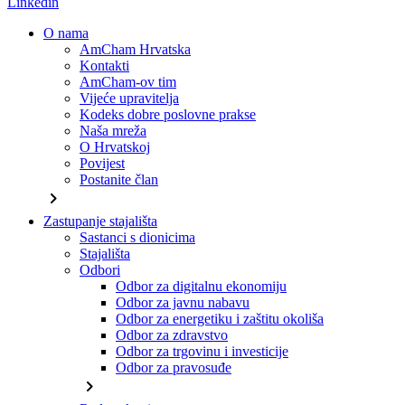
Linkedin
O nama
AmCham Hrvatska
Kontakti
AmCham-ov tim
Vijeće upravitelja
Kodeks dobre poslovne prakse
Naša mreža
O Hrvatskoj
Povijest
Postanite član
chevron_right
Zastupanje stajališta
Sastanci s dionicima
Stajališta
Odbori
Odbor za digitalnu ekonomiju
Odbor za javnu nabavu
Odbor za energetiku i zaštitu okoliša
Odbor za zdravstvo
Odbor za trgovinu i investicije
Odbor za pravosuđe
chevron_right