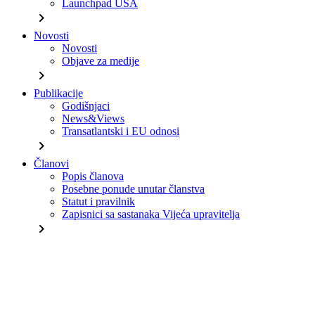
Launchpad USA
chevron_right
Novosti
Novosti
Objave za medije
chevron_right
Publikacije
Godišnjaci
News&Views
Transatlantski i EU odnosi
chevron_right
Članovi
Popis članova
Posebne ponude unutar članstva
Statut i pravilnik
Zapisnici sa sastanaka Vijeća upravitelja
chevron_right