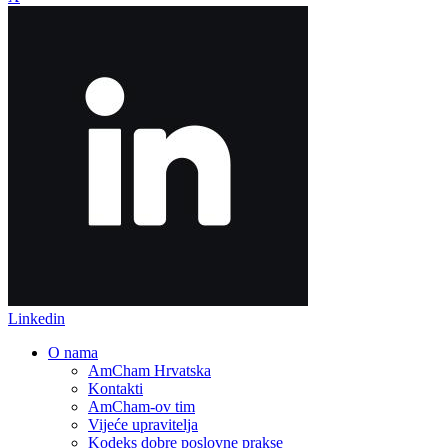
Linkedin
O nama
AmCham Hrvatska
Kontakti
AmCham-ov tim
Vijeće upravitelja
Kodeks dobre poslovne prakse