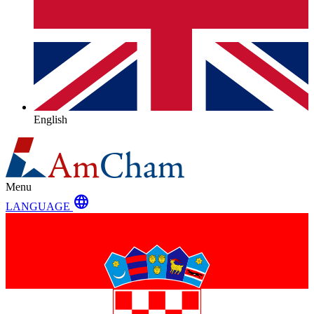
English
Menu
language
LANGUAGE