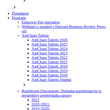
chevron_right
chevron_right
Događanja
Programi
Empower Her inicijativa
Webinari u suradnji s Harvard Business Review Press-
om
AmCham Talents
AmCham Talents 2026
AmCham Talents 2025
AmCham Talents 2024
AmCham Talents 2023
AmCham Talents 2022
AmCham Talents 2021
AmCham Talents 2020
AmCham Talents 2019
AmCham Talents 2018
AmCham Talents Alumni
chevron_right
Boardroom Discussions: Digitalna transformacija iz
perspektive predsjednika uprave
2022
2020./2021.
2019./2020.