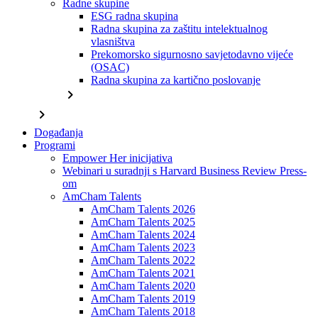
Radne skupine
ESG radna skupina
Radna skupina za zaštitu intelektualnog
vlasništva
Prekomorsko sigurnosno savjetodavno vijeće
(OSAC)
Radna skupina za kartično poslovanje
chevron_right
chevron_right
Događanja
Programi
Empower Her inicijativa
Webinari u suradnji s Harvard Business Review Press-
om
AmCham Talents
AmCham Talents 2026
AmCham Talents 2025
AmCham Talents 2024
AmCham Talents 2023
AmCham Talents 2022
AmCham Talents 2021
AmCham Talents 2020
AmCham Talents 2019
AmCham Talents 2018