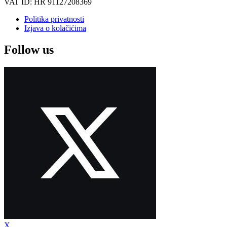
VAT ID: HR 91127208369
Politika privatnosti
Izjava o kolačićima
Follow us
X