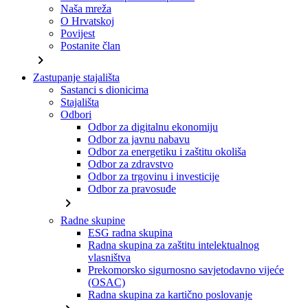
Naša mreža
O Hrvatskoj
Povijest
Postanite član
chevron_right
Zastupanje stajališta
Sastanci s dionicima
Stajališta
Odbori
Odbor za digitalnu ekonomiju
Odbor za javnu nabavu
Odbor za energetiku i zaštitu okoliša
Odbor za zdravstvo
Odbor za trgovinu i investicije
Odbor za pravosuđe
chevron_right
Radne skupine
ESG radna skupina
Radna skupina za zaštitu intelektualnog
vlasništva
Prekomorsko sigurnosno savjetodavno vijeće
(OSAC)
Radna skupina za kartično poslovanje