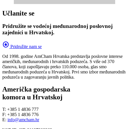
Učlanite se
Pridružite se vodećoj međunarodnoj poslovnoj
zajednici u Hrvatskoj.
stars
Pridružite nam se
Od 1998. godine AmCham Hrvatska predstavlja poslovne interese
američkih, međunarodnih i hrvatskih poduzeća. S više od 370
članova, koji zapošljavaju preko 110.000 osoba, glas smo
međunarodnih poduzeća u Hrvatskoj. Prvi smo izbor međunarodnih
poduzeća u zagovaranju javnih politika.
Američka gospodarska
komora u Hrvatskoj
T: +385 1 4836 777
F: +385 1 4836 776
E:
info@amcham.hr