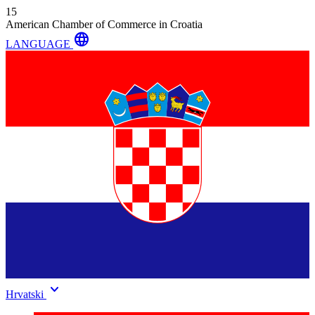
15
American Chamber of Commerce in Croatia
language
LANGUAGE
keyboard_arrow_down
Hrvatski