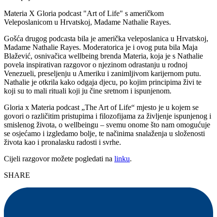
Materia X Gloria podcast "Art of Life" s američkom
Veleposlanicom u Hrvatskoj, Madame Nathalie Rayes.
Gošća drugog podcasta bila je američka veleposlanica u Hrvatskoj,
Madame Nathalie Rayes. Moderatorica je i ovog puta bila Maja
Blažević, osnivačica wellbeing brenda Materia, koja je s Nathalie
povela inspirativan razgovor o njezinom odrastanju u rodnoj
Venezueli, preseljenju u Ameriku i zanimljivom karijernom putu.
Nathalie je otkrila kako odgaja djecu, po kojim principima živi te
koji su to mali rituali koji ju čine sretnom i ispunjenom.
Gloria x Materia podcast „The Art of Life“ mjesto je u kojem se
govori o različitim pristupima i filozofijama za življenje ispunjenog i
smislenog života, o wellbeingu – svemu onome što nam omogućuje
se osjećamo i izgledamo bolje, te načinima snalaženja u složenosti
života kao i pronalasku radosti i svrhe.
Cijeli razgovor možete pogledati na
linku
.
SHARE