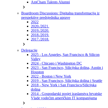
AmCham Talents Alumni
chevron_right
Boardroom Discussions: Digitalna transformacija iz
perspektive predsjednika uprave
2022
2020./2021.
2019./2020.
2018./2019.
2017./2018.
chevron_right
Delegacije
2025 - Los Angeles, San Francisco & Silicon
Valley
2024 - Chicago i Washington DC
2023 - San Francisco, Silicijska dolina, Austin i
Houston
2022 - Boston i New York
2019 - San Francisco, Silicijska dolina i Seattle
2018 - New York i San Francisco/Silicijska
dolina
2014 - Gospodarski posjet izaslanstva hrvatske
Vlade vodećim američkim IT kompanijama
chevron_right