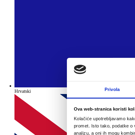
Privola
Hrvatski
Ova web-stranica koristi kol
Kolačiće upotrebljavamo kako 
promet. Isto tako, podatke o 
analizu, a oni ih mogu kombini