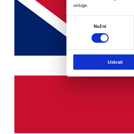
usluge.
Odabir
Nužni
pristanka
Uskrati