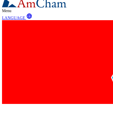
Menu
language
LANGUAGE