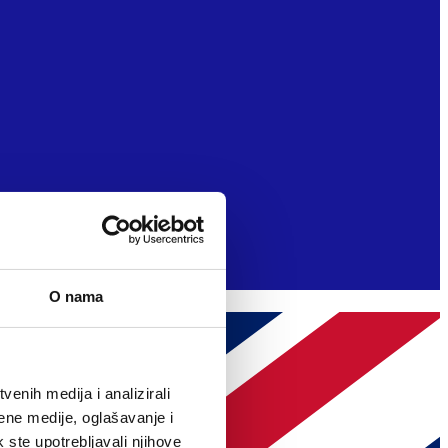
O nama
enih medija i analizirali
ene medije, oglašavanje i
k ste upotrebljavali njihove