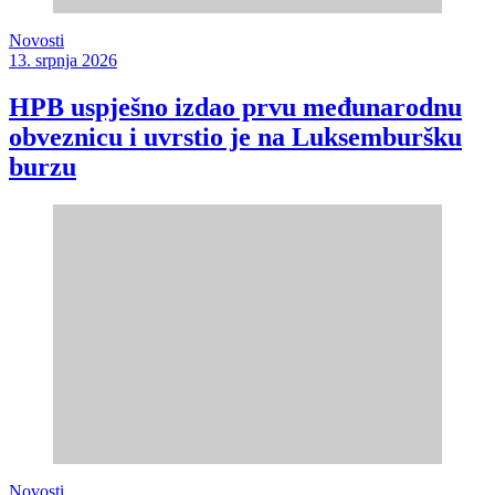
Novosti
13. srpnja 2026
HPB uspješno izdao prvu međunarodnu
obveznicu i uvrstio je na Luksemburšku
burzu
Novosti