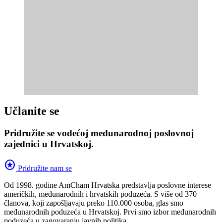
Učlanite se
Pridružite se vodećoj međunarodnoj poslovnoj
zajednici u Hrvatskoj.
stars
Pridružite nam se
Od 1998. godine AmCham Hrvatska predstavlja poslovne interese
američkih, međunarodnih i hrvatskih poduzeća. S više od 370
članova, koji zapošljavaju preko 110.000 osoba, glas smo
međunarodnih poduzeća u Hrvatskoj. Prvi smo izbor međunarodnih
poduzeća u zagovaranju javnih politika.