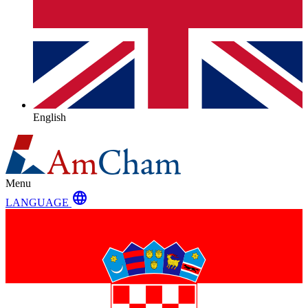
English
Menu
language
LANGUAGE