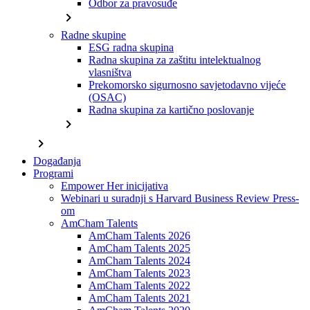
Odbor za pravosuđe
chevron_right
Radne skupine
ESG radna skupina
Radna skupina za zaštitu intelektualnog
vlasništva
Prekomorsko sigurnosno savjetodavno vijeće
(OSAC)
Radna skupina za kartično poslovanje
chevron_right
chevron_right
Događanja
Programi
Empower Her inicijativa
Webinari u suradnji s Harvard Business Review Press-
om
AmCham Talents
AmCham Talents 2026
AmCham Talents 2025
AmCham Talents 2024
AmCham Talents 2023
AmCham Talents 2022
AmCham Talents 2021