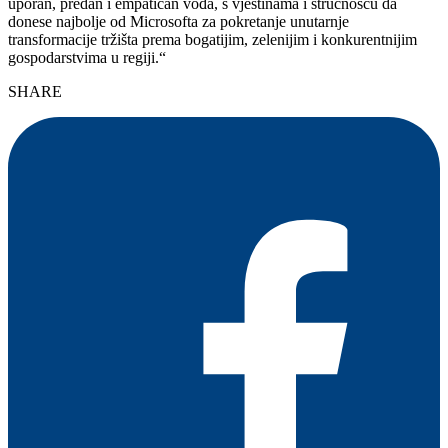
uporan, predan i empatičan vođa, s vještinama i stručnošću da
donese najbolje od Microsofta za pokretanje unutarnje
transformacije tržišta prema bogatijim, zelenijim i konkurentnijim
gospodarstvima u regiji.“
SHARE