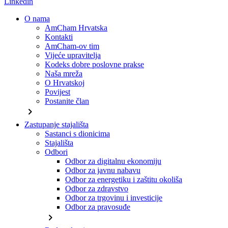
Linkedin
O nama
AmCham Hrvatska
Kontakti
AmCham-ov tim
Vijeće upravitelja
Kodeks dobre poslovne prakse
Naša mreža
O Hrvatskoj
Povijest
Postanite član
chevron_right
Zastupanje stajališta
Sastanci s dionicima
Stajališta
Odbori
Odbor za digitalnu ekonomiju
Odbor za javnu nabavu
Odbor za energetiku i zaštitu okoliša
Odbor za zdravstvo
Odbor za trgovinu i investicije
Odbor za pravosuđe
chevron_right