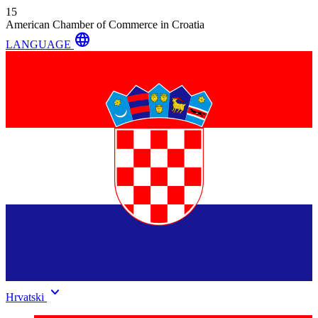
15
American Chamber of Commerce in Croatia
language
LANGUAGE
keyboard_arrow_down
Hrvatski