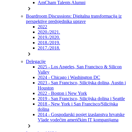
AmCham Talents Alumni
chevron_right
Boardroom Discussions: Digitalna transformacija iz
perspektive predsjednika uprave
2022
2020./2021.
2019./2020.
2018./2019.
2017./2018.
chevron_right
Delegacije
2025 - Los Angeles, San Francisco & Silicon
Valley
2024 - Chicago i Washington DC
2023 - San Francisco, Silicijska dolina, Austin i
Houston
2022 - Boston i New York
2019 - San Francisco, Silicijska dolina i Seattle
2018 - New York i San Francisco/Silicijska
dolina
2014 - Gospodarski posjet izaslanstva hrvatske
Vlade vodećim američkim IT kompanijama
chevron_right