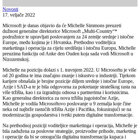
Novosti
17. veljače 2022
Microsoft je danas objavio da će Michelle Simmons preuzeti
dužnost generalne direktorice Microsoft „Multi-Country“*
podružnice te upravljati poslovanjem za 24 zemlje srednje i istočne
Europe, među kojima je i Hrvatska. Prethodno voditeljica
marketinga i operacija za cijelu središnju i istočnu Europu, Michelle
preuzima funkciju od Anke den Ouden koja sada vodi Microsoft u
Nizozemskoj.
Michelle na poziciju dolazi s 1. travnjem 2022. U Microsoftu je više
od 20 godina te ima značajno znanje i iskustvo u industriji. Tijekom
karijere obnašala je brojne pozicije diljem srednje i istočne Europe,
Azije i SAD-a te je bila odgovorna za pokretanje strateškog rasta na
više tržišta, kao i za izgradnju odnosa s partnerima i korisnicima.
Kao generalna direktorica za nova tržišta jugoistočne Azije,
Michelle je vodila Microsoftovo poslovanje u 9 zemalja koje čine
neka od najbrže rastućih tržišta Azije i Pacifika, fokusirajući se na
modernizaciju gospodarstva i tvrtki putem digitalne transformacije.
Na prethodnoj poziciji voditeljice marketinga i operacija, Michelle je
bila zadužena za poslovne strategije, proizvodne prihode, marketing
i operacije da bi se omogućila digitalna transformacija kupaca i