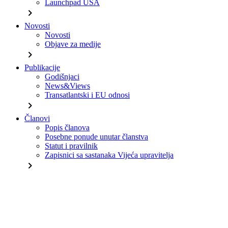
Launchpad USA
chevron_right
Novosti
Novosti
Objave za medije
chevron_right
Publikacije
Godišnjaci
News&Views
Transatlantski i EU odnosi
chevron_right
Članovi
Popis članova
Posebne ponude unutar članstva
Statut i pravilnik
Zapisnici sa sastanaka Vijeća upravitelja
chevron_right