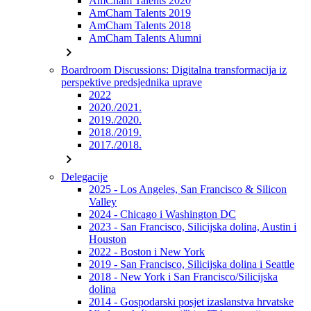
AmCham Talents 2020
AmCham Talents 2019
AmCham Talents 2018
AmCham Talents Alumni
chevron_right
Boardroom Discussions: Digitalna transformacija iz
perspektive predsjednika uprave
2022
2020./2021.
2019./2020.
2018./2019.
2017./2018.
chevron_right
Delegacije
2025 - Los Angeles, San Francisco & Silicon
Valley
2024 - Chicago i Washington DC
2023 - San Francisco, Silicijska dolina, Austin i
Houston
2022 - Boston i New York
2019 - San Francisco, Silicijska dolina i Seattle
2018 - New York i San Francisco/Silicijska
dolina
2014 - Gospodarski posjet izaslanstva hrvatske