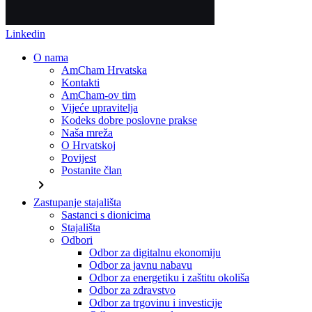
Linkedin
O nama
AmCham Hrvatska
Kontakti
AmCham-ov tim
Vijeće upravitelja
Kodeks dobre poslovne prakse
Naša mreža
O Hrvatskoj
Povijest
Postanite član
chevron_right
Zastupanje stajališta
Sastanci s dionicima
Stajališta
Odbori
Odbor za digitalnu ekonomiju
Odbor za javnu nabavu
Odbor za energetiku i zaštitu okoliša
Odbor za zdravstvo
Odbor za trgovinu i investicije