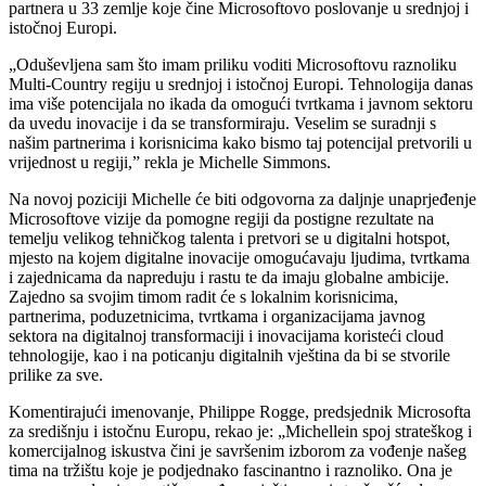
partnera u 33 zemlje koje čine Microsoftovo poslovanje u srednjoj i
istočnoj Europi.
„Oduševljena sam što imam priliku voditi Microsoftovu raznoliku
Multi-Country regiju u srednjoj i istočnoj Europi. Tehnologija danas
ima više potencijala no ikada da omogući tvrtkama i javnom sektoru
da uvedu inovacije i da se transformiraju. Veselim se suradnji s
našim partnerima i korisnicima kako bismo taj potencijal pretvorili u
vrijednost u regiji,” rekla je Michelle Simmons.
Na novoj poziciji Michelle će biti odgovorna za daljnje unaprjeđenje
Microsoftove vizije da pomogne regiji da postigne rezultate na
temelju velikog tehničkog talenta i pretvori se u digitalni hotspot,
mjesto na kojem digitalne inovacije omogućavaju ljudima, tvrtkama
i zajednicama da napreduju i rastu te da imaju globalne ambicije.
Zajedno sa svojim timom radit će s lokalnim korisnicima,
partnerima, poduzetnicima, tvrtkama i organizacijama javnog
sektora na digitalnoj transformaciji i inovacijama koristeći cloud
tehnologije, kao i na poticanju digitalnih vještina da bi se stvorile
prilike za sve.
Komentirajući imenovanje, Philippe Rogge, predsjednik Microsofta
za središnju i istočnu Europu, rekao je: „Michellein spoj strateškog i
komercijalnog iskustva čini je savršenim izborom za vođenje našeg
tima na tržištu koje je podjednako fascinantno i raznoliko. Ona je