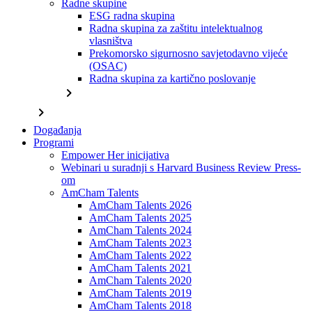
Radne skupine
ESG radna skupina
Radna skupina za zaštitu intelektualnog
vlasništva
Prekomorsko sigurnosno savjetodavno vijeće
(OSAC)
Radna skupina za kartično poslovanje
chevron_right
chevron_right
Događanja
Programi
Empower Her inicijativa
Webinari u suradnji s Harvard Business Review Press-
om
AmCham Talents
AmCham Talents 2026
AmCham Talents 2025
AmCham Talents 2024
AmCham Talents 2023
AmCham Talents 2022
AmCham Talents 2021
AmCham Talents 2020
AmCham Talents 2019
AmCham Talents 2018