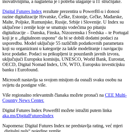
inovativnijima, a naglašena je i potreba ulaganje u IT stručnjake.
Digital Futures Index
rezultate prezentira u PowerBI-u i donosi
razine digitalizacije Hrvatske, Češke, Estonije, Grčke, Mađarske,
Malte, Poljske, Rumunjske, Rusije, Srbije i Slovenije. U Index su
uključene i zemlje koje se smatraju vodećima po pitanju
digitalizacije – Danska, Finska, Nizozemska i Švedska – te Portugal
koji je u „digitalnom usponu“ da bi se dobili dodatni podaci za
usporedbu. Model uključuje 55 različitih podatkovnih parametara
koji su organizirani u kategorije za lakše modeliranje i navigaciju
kroz podatke. Podaci su prikupljeni iz pouzdanih javnih izvora,
uključujući Europsku komisiju, UNESCO, World Bank, Eurostat,
OECD, Digital Nomad Index, UN, WTO, Europsku investicijsku
banku i Eurofound.
Microsoft nastavlja sa svojom misijom da osnaži svaku osobu na
svijetu da postigne više.
Više regionalno relevantnih članaka možete pronaći na
CEE Multi-
Country News Center.
Digital Futures Index PowerBI možete istražiti putem linka
aka.ms/DigitalFuturesIndex
Napomena: Digital Futures Index ne predstavlja rating, već mjeri
„digitalni puls“ pojedine zemlje.