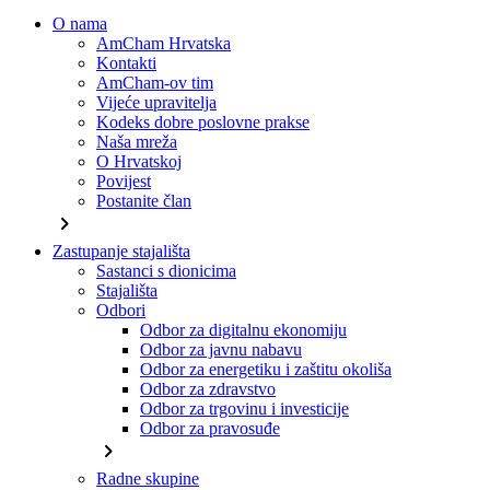
O nama
AmCham Hrvatska
Kontakti
AmCham-ov tim
Vijeće upravitelja
Kodeks dobre poslovne prakse
Naša mreža
O Hrvatskoj
Povijest
Postanite član
chevron_right
Zastupanje stajališta
Sastanci s dionicima
Stajališta
Odbori
Odbor za digitalnu ekonomiju
Odbor za javnu nabavu
Odbor za energetiku i zaštitu okoliša
Odbor za zdravstvo
Odbor za trgovinu i investicije
Odbor za pravosuđe
chevron_right
Radne skupine