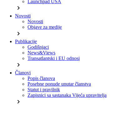
Launchpad USA
chevron_right
Novosti
Novosti
Objave za medije
chevron_right
Publikacije
Godišnjaci
News&Views
Transatlantski i EU odnosi
chevron_right
Članovi
Popis članova
Posebne ponude unutar članstva
Statut i pravilnik
Zapisnici sa sastanaka Vijeća upravitelja
chevron_right