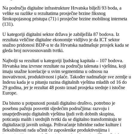
Na području digitalne infrastrukture Hrvatska bilježi 93 boda, a
velike su razlike u rezultatima prosječne brzine fiksnog
širokopojasnog pristupa (71) i prosječne brzine mobilnog interneta
(131).
U kategoriji digitalni sektor država je zabilježila 87 bodova. Iz
rezultata veličine digitalne ekonomije vidljivo je da ICT sektor
snažno pridonosi BDP-u te da Hrvatska nadmašuje prosjek kada se
gleda broj novoosnovanih tvrtki.
Najbolji su rezultati u kategoriji ljudskog kapitala – 107 bodova.
Hrvatska ima izvrsne rezultate na području talenata i vještina, koji
imaju snažne korelacije u svim segmentima u odnosu na
inovativnost, produktivnost i plaće. Također nadmašuje sve zemlje u
Indexu kada je u pitanju razina digitalnih vještina mladih od 16 do
29 godina, jer je rezultat 48 posto iznad prosjeka srednje i istočne
Europe.
Da bismo u potpunosti postali digitalno društvo, potrebno je
posebnu pažnju posvetiti sljedećim područjima: razvoju i
unaprjeđivanju digitalnih vještina ljudi svih dobnih skupina,
poticanju malih i srednjih tvrtki da se digitalno transformiraju te
digitalizaciji javnih usluga. Prihvaćanje hibridne radne kulture i
fleksibilnosti rada učinit će zaposlenike produktivnijima i