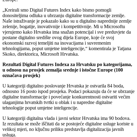
„Kreirali smo Digital Futures Index kako bismo pomogli
donositeljima odluka u ubrzanju digitalne transformacije zemlje.
Naše istraživanje je pokazalo kako su u digitalno naprednije zemlje
zelenije, bogatije, inovativnije i kompetitivnije. Mi u Microsoftu
vjerujemo kako Hrvatska ima snažan potencijal i sve preduvjete da
postane digitalno središte ovog dijela Europe, koje će svoj
ekonomski razvoj temeljiti na inovacijama i suvremenim
tehnologijama, poput umjetne inteligencije,“ komentirala je Tatjana
Skoko, direktorica, Microsoft Hrvatska.
Rezultati Digital Futures Indexa za Hrvatsku po kategorijama,
u odnosu na prosjek zemalja srednje i istočne Europe (100
označava prosjek)
U kategoriji digitalno poslovanje Hrvatska je ostvarila 84 boda,
odnosno 16 posto ispod prosjeka. Podaci pokazuju da će se ubrzanje
digitalne transformacije i povećanje konkurentnosti ostvariti većim
ulaganjima hrvatskih tvrtki u oblak i u napredne digitalne
tehnologije poput umjetne inteligencije.
U kategoriji digitalna vlada i javni sektor Hrvatska ima 90 bodova.
Iz rezultata se može iščitati da se postojeće digitalne usluge koriste u
velikoj mjeri, no ključnu priliku predstavlja digitalizacija javnih
usluga.