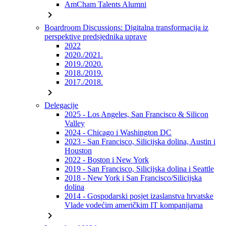
AmCham Talents Alumni
chevron_right
Boardroom Discussions: Digitalna transformacija iz
perspektive predsjednika uprave
2022
2020./2021.
2019./2020.
2018./2019.
2017./2018.
chevron_right
Delegacije
2025 - Los Angeles, San Francisco & Silicon
Valley
2024 - Chicago i Washington DC
2023 - San Francisco, Silicijska dolina, Austin i
Houston
2022 - Boston i New York
2019 - San Francisco, Silicijska dolina i Seattle
2018 - New York i San Francisco/Silicijska
dolina
2014 - Gospodarski posjet izaslanstva hrvatske
Vlade vodećim američkim IT kompanijama
chevron_right