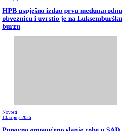
HPB uspješno izdao prvu međunarodnu
obveznicu i uvrstio je na Luksemburšku
burzu
Novosti
10. srpnja 2026
Ponovno omogućeno slanje robe u SAD