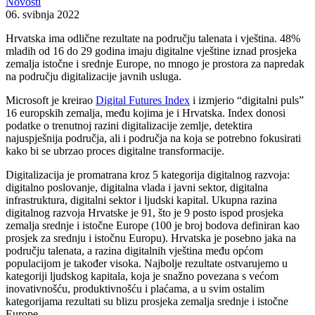
Novosti
06. svibnja 2022
Hrvatska ima odlične rezultate na području talenata i vještina. 48%
mladih od 16 do 29 godina imaju digitalne vještine iznad prosjeka
zemalja istočne i srednje Europe, no mnogo je prostora za napredak
na području digitalizacije javnih usluga.
Microsoft je kreirao
Digital Futures Index
i izmjerio “digitalni puls”
16 europskih zemalja, među kojima je i Hrvatska. Index donosi
podatke o trenutnoj razini digitalizacije zemlje, detektira
najuspješnija područja, ali i područja na koja se potrebno fokusirati
kako bi se ubrzao proces digitalne transformacije.
Digitalizacija je promatrana kroz 5 kategorija digitalnog razvoja:
digitalno poslovanje, digitalna vlada i javni sektor, digitalna
infrastruktura, digitalni sektor i ljudski kapital. Ukupna razina
digitalnog razvoja Hrvatske je 91, što je 9 posto ispod prosjeka
zemalja srednje i istočne Europe (100 je broj bodova definiran kao
prosjek za srednju i istočnu Europu). Hrvatska je posebno jaka na
području talenata, a razina digitalnih vještina među općom
populacijom je također visoka. Najbolje rezultate ostvarujemo u
kategoriji ljudskog kapitala, koja je snažno povezana s većom
inovativnošću, produktivnošću i plaćama, a u svim ostalim
kategorijama rezultati su blizu prosjeka zemalja srednje i istočne
Europe.