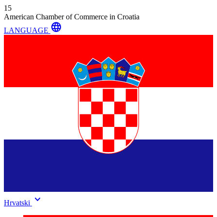
15
American Chamber of Commerce in Croatia
language
LANGUAGE
keyboard_arrow_down
Hrvatski