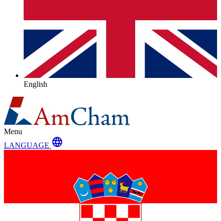
English
Menu
language
LANGUAGE