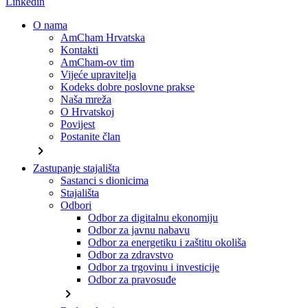
Linkedin
O nama
AmCham Hrvatska
Kontakti
AmCham-ov tim
Vijeće upravitelja
Kodeks dobre poslovne prakse
Naša mreža
O Hrvatskoj
Povijest
Postanite član
chevron_right
Zastupanje stajališta
Sastanci s dionicima
Stajališta
Odbori
Odbor za digitalnu ekonomiju
Odbor za javnu nabavu
Odbor za energetiku i zaštitu okoliša
Odbor za zdravstvo
Odbor za trgovinu i investicije
Odbor za pravosuđe
chevron_right