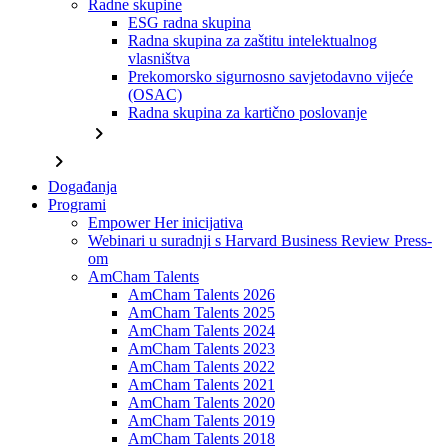
Radne skupine
ESG radna skupina
Radna skupina za zaštitu intelektualnog
vlasništva
Prekomorsko sigurnosno savjetodavno vijeće
(OSAC)
Radna skupina za kartično poslovanje
chevron_right
chevron_right
Događanja
Programi
Empower Her inicijativa
Webinari u suradnji s Harvard Business Review Press-
om
AmCham Talents
AmCham Talents 2026
AmCham Talents 2025
AmCham Talents 2024
AmCham Talents 2023
AmCham Talents 2022
AmCham Talents 2021
AmCham Talents 2020
AmCham Talents 2019
AmCham Talents 2018