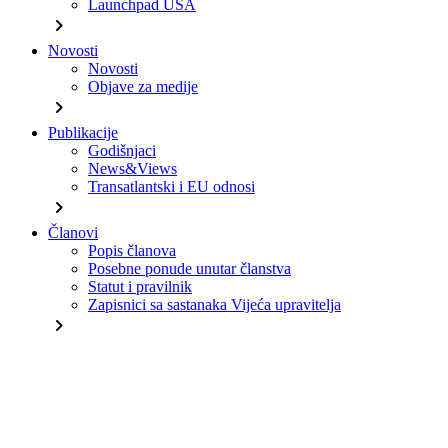
Launchpad USA
chevron_right
Novosti
Novosti
Objave za medije
chevron_right
Publikacije
Godišnjaci
News&Views
Transatlantski i EU odnosi
chevron_right
Članovi
Popis članova
Posebne ponude unutar članstva
Statut i pravilnik
Zapisnici sa sastanaka Vijeća upravitelja
chevron_right