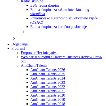
Radne skupine
ESG radna skupina
Radna skupina za zaštitu intelektualnog
vlasništva
Prekomorsko sigurnosno savjetodavno vijeće
(OSAC)
Radna skupina za kartično poslovanje
chevron_right
chevron_right
Događanja
Programi
Empower Her inicijativa
Webinari u suradnji s Harvard Business Review Press-
om
AmCham Talents
AmCham Talents 2026
AmCham Talents 2025
AmCham Talents 2024
AmCham Talents 2023
AmCham Talents 2022
AmCham Talents 2021
AmCham Talents 2020
AmCham Talents 2019
AmCham Talents 2018