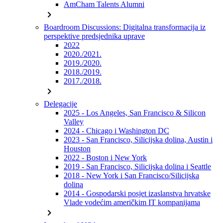
AmCham Talents Alumni
chevron_right
Boardroom Discussions: Digitalna transformacija iz
perspektive predsjednika uprave
2022
2020./2021.
2019./2020.
2018./2019.
2017./2018.
chevron_right
Delegacije
2025 - Los Angeles, San Francisco & Silicon
Valley
2024 - Chicago i Washington DC
2023 - San Francisco, Silicijska dolina, Austin i
Houston
2022 - Boston i New York
2019 - San Francisco, Silicijska dolina i Seattle
2018 - New York i San Francisco/Silicijska
dolina
2014 - Gospodarski posjet izaslanstva hrvatske
Vlade vodećim američkim IT kompanijama
chevron_right