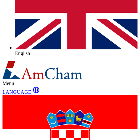
English
Menu
language
LANGUAGE