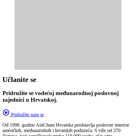
Učlanite se
Pridružite se vodećoj međunarodnoj poslovnoj
zajednici u Hrvatskoj.
stars
Pridružite nam se
Od 1998. godine AmCham Hrvatska predstavlja poslovne interese
američkih, međunarodnih i hrvatskih poduzeća. S više od 370
članova, koji zapošljavaju preko 110.000 osoba, glas smo