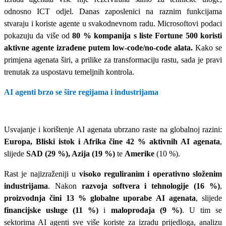
odnosno ICT odjel. Danas zaposlenici na raznim funkcijama
stvaraju i koriste agente u svakodnevnom radu. Microsoftovi podaci
pokazuju da više od
80 % kompanija s liste Fortune 500 koristi
aktivne agente izrađene putem low
‑
code/no
‑
code alata.
Kako se
primjena agenata širi, a prilike za transformaciju rastu, sada je pravi
trenutak za uspostavu temeljnih kontrola.
AI agenti brzo se šire regijama i industrijama
Usvajanje i korištenje AI agenata ubrzano raste na globalnoj razini:
Europa, Bliski istok i Afrika čine 42 % aktivnih AI agenata
,
slijede
SAD (29 %), Azija (19 %)
te
Amerike
(10 %).
Rast je najizraženiji u
visoko reguliranim i operativno složenim
industrijama
. Nakon
razvoja
softvera i tehnologije (16 %)
,
proizvodnja čini 13 % globalne uporabe AI agenata
, slijede
financijske usluge (11 %)
i
maloprodaja (9 %)
. U tim se
sektorima AI agenti sve više koriste za izradu prijedloga, analizu