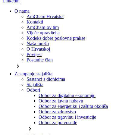
Linkedin
O nama
AmCham Hrvatska
Kontakti
AmCham-ov tim
Vijeće upravitelja
Kodeks dobre poslovne prakse
Naša mreža
O Hrvatskoj
Povijest
Postanite član
chevron_right
Zastupanje stajališta
Sastanci s dionicima
Stajališta
Odbori
Odbor za digitalnu ekonomiju
Odbor za javnu nabavu
Odbor za energetiku i zaštitu okoliša
Odbor za zdravstvo
Odbor za trgovinu i investicije
Odbor za pravosuđe
chevron_right