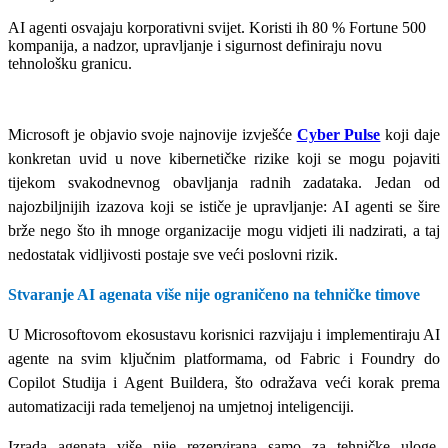
AI agenti osvajaju korporativni svijet. Koristi ih 80 % Fortune 500
kompanija, a nadzor, upravljanje i sigurnost definiraju novu
tehnološku granicu.
Microsoft je objavio svoje najnovije izvješće
Cyber Pulse
koji daje
konkretan uvid u nove kibernetičke rizike koji se mogu pojaviti
tijekom svakodnevnog obavljanja radnih zadataka. Jedan od
najozbiljnijih izazova koji se ističe je upravljanje: AI agenti se šire
brže nego što ih mnoge organizacije mogu vidjeti ili nadzirati, a taj
nedostatak vidljivosti postaje sve veći poslovni rizik.
Stvaranje AI agenata više nije ograničeno na tehničke timove
U Microsoftovom ekosustavu korisnici razvijaju i implementiraju AI
agente na svim ključnim platformama, od Fabric i Foundry do
Copilot Studija i Agent Buildera, što odražava veći korak prema
automatizaciji rada temeljenoj na umjetnoj inteligenciji.
Izrada agenata više nije rezervirana samo za tehničke uloge,