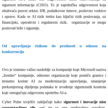
sigurnost informacija (CISO
)
. To je zajednička odgovornost koja
obuhvaća pravni sektor, HR, podatkovne timove, poslovno vodstvo
i uprave. Kada se AI rizik tretira kao ključni rizik poslovanja, uz
financijski, operativni i regulatorni rizik, organizacije se mogu
poslovati brže i sigurnije.
Od upravljanja rizikom do prednosti u odnosu na
konkurenciju
Ovo je iznimno važno razdoblje za kompanije koje Microsoft naziva
„frontier“ kompanije, odnosno organizacije koje pomiču granice i
trenutno koriste AI za modernizaciju upravljanja, smanjenje
prekomjernog dijeljenja podataka te uvođenje sigurnosnih kontrola
koje omogućuju odgovornu upotrebu AI
‑
a.
Cyber Pulse izvješće zaključuje kako
sigurnost i inovacije nisu
suprotstavljene sile
,
već jer se one međusobno osnažuju.