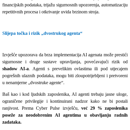
financijskih podataka, trijažu sigurnosnih upozorenja, automatizaciju
repetitivnih procesa i otkrivanje uvida brzinom stroja.
Slijepa točka i rizik „dvostrukog agenta“
Izvješće upozorava da brza implementacija AI agenata može prestići
sigurnosne i druge sustave upravljanja, povećavajući rizik od
shadow AI
‑
a
. Agenti s prevelikim ovlastima ili pod utjecajem
pogrešnih ulaznih podataka, mogu biti zloupotrijebljeni i pretvoreni
u nenamjerne „dvostruke agente“.
Baš kao i kod ljudskih zaposlenika, AI agenti trebaju jasne uloge,
ograničene privilegije i kontinuirani nadzor kako ne bi postali
ranjivost. Prema Cyber Pulse izvješću,
već 29 % zaposlenika
poseže za neodobrenim AI agentima u obavljanju radnih
zadataka.