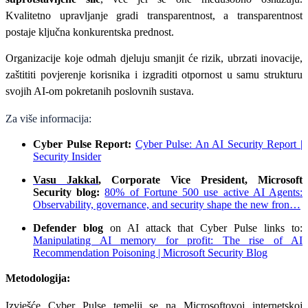
Kvalitetno upravljanje gradi transparentnost, a transparentnost
postaje ključna konkurentska prednost.
Organizacije koje odmah djeluju smanjit će rizik, ubrzati inovacije,
zaštititi povjerenje korisnika i izgraditi otpornost u samu strukturu
svojih AI
‑
om pokretanih poslovnih sustava.
Za više informacija:
Cyber Pulse Report:
Cyber Pulse: An AI Security Report |
Security Insider
Vasu Jakkal
, Corporate Vice President, Microsoft
Security blog:
80% of Fortune 500 use active AI Agents:
Observability, governance, and security shape the new fron…
Defender blog
on AI attack that Cyber Pulse links to:
Manipulating AI memory for profit: The rise of AI
Recommendation Poisoning | Microsoft Security Blog
Metodologija:
Izvješće Cyber Pulse temelji se na Microsoftovoj internetskoj