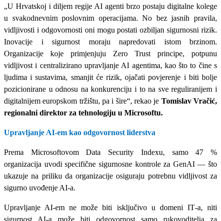
„U Hrvatskoj i diljem regije AI agenti brzo postaju digitalne kolege
u svakodnevnim poslovnim operacijama. No bez jasnih pravila,
vidljivosti i odgovornosti oni mogu postati ozbiljan sigurnosni rizik.
Inovacije i sigurnost moraju napredovati istom brzinom.
Organizacije koje primjenjuju Zero Trust principe, potpunu
vidljivost i centralizirano upravljanje AI agentima, kao što to čine s
ljudima i sustavima, smanjit će rizik, ojačati povjerenje i biti bolje
pozicionirane u odnosu na konkurenciju i to na sve reguliranijem i
digitalnijem europskom tržištu, pa i šire
“, rekao je
Tomislav Vračić,
regionalni direktor za tehnologiju u Microsoftu.
Upravljanje AI
‑
em kao odgovornost liderstva
Prema Microsoftovom Data Security Indexu, samo 47 %
organizacija uvodi specifične sigurnosne kontrole za GenAI — što
ukazuje na priliku da organizacije osiguraju potrebnu vidljivost za
sigurno uvođenje AI
‑
a.
Upravljanje AI
‑
em ne može biti isključivo u domeni IT
‑
a, niti
sigurnost AI
‑
a može biti odgovornost samo rukovoditelja za