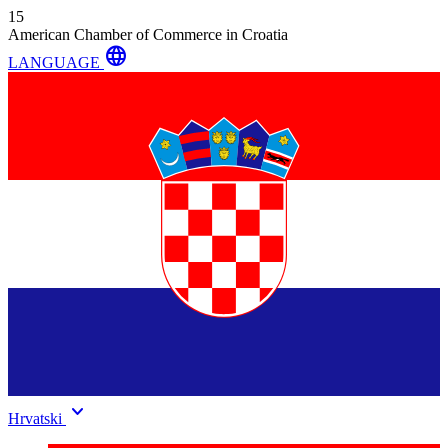
15
American Chamber of Commerce in Croatia
language
LANGUAGE
keyboard_arrow_down
Hrvatski