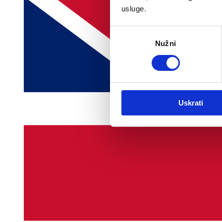
usluge.
Odabir
Nužni
pristanka
Uskrati