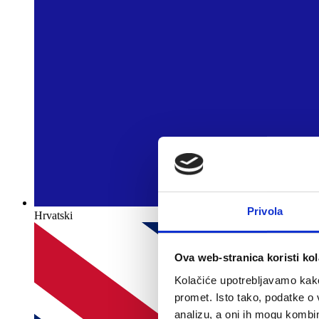
Privola
Hrvatski
Ova web-stranica koristi kol
Kolačiće upotrebljavamo kako 
promet. Isto tako, podatke o 
analizu, a oni ih mogu kombini