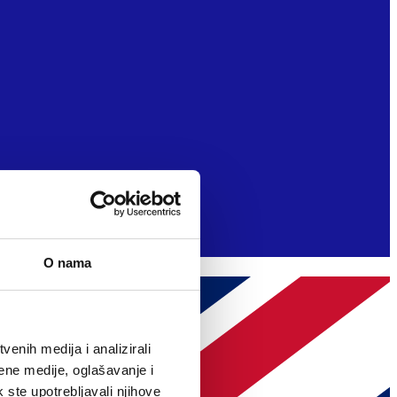
O nama
enih medija i analizirali
ene medije, oglašavanje i
k ste upotrebljavali njihove