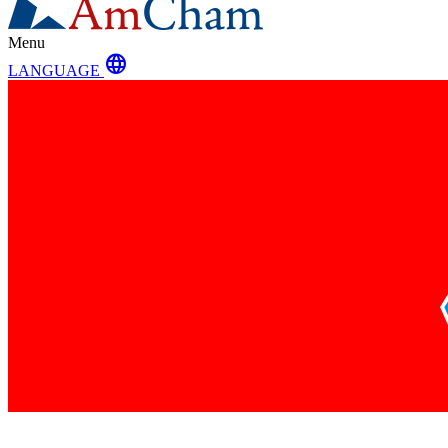
Menu
language
LANGUAGE