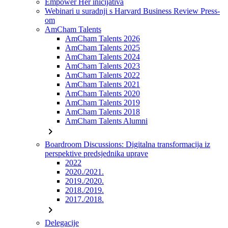
Empower Her inicijativa
Webinari u suradnji s Harvard Business Review Press-
om
AmCham Talents
AmCham Talents 2026
AmCham Talents 2025
AmCham Talents 2024
AmCham Talents 2023
AmCham Talents 2022
AmCham Talents 2021
AmCham Talents 2020
AmCham Talents 2019
AmCham Talents 2018
AmCham Talents Alumni
chevron_right
Boardroom Discussions: Digitalna transformacija iz
perspektive predsjednika uprave
2022
2020./2021.
2019./2020.
2018./2019.
2017./2018.
chevron_right
Delegacije