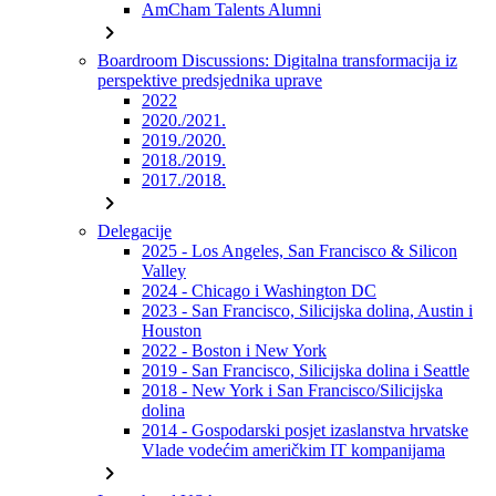
AmCham Talents Alumni
chevron_right
Boardroom Discussions: Digitalna transformacija iz
perspektive predsjednika uprave
2022
2020./2021.
2019./2020.
2018./2019.
2017./2018.
chevron_right
Delegacije
2025 - Los Angeles, San Francisco & Silicon
Valley
2024 - Chicago i Washington DC
2023 - San Francisco, Silicijska dolina, Austin i
Houston
2022 - Boston i New York
2019 - San Francisco, Silicijska dolina i Seattle
2018 - New York i San Francisco/Silicijska
dolina
2014 - Gospodarski posjet izaslanstva hrvatske
Vlade vodećim američkim IT kompanijama
chevron_right