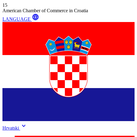
15
American Chamber of Commerce in Croatia
language
LANGUAGE
keyboard_arrow_down
Hrvatski