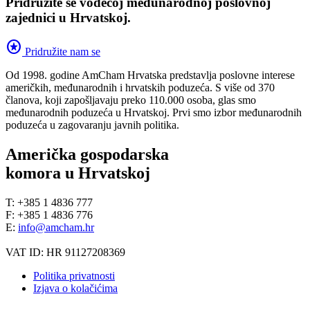
Pridružite se vodećoj međunarodnoj poslovnoj
zajednici u Hrvatskoj.
stars
Pridružite nam se
Od 1998. godine AmCham Hrvatska predstavlja poslovne interese
američkih, međunarodnih i hrvatskih poduzeća. S više od 370
članova, koji zapošljavaju preko 110.000 osoba, glas smo
međunarodnih poduzeća u Hrvatskoj. Prvi smo izbor međunarodnih
poduzeća u zagovaranju javnih politika.
Američka gospodarska
komora u Hrvatskoj
T: +385 1 4836 777
F: +385 1 4836 776
E:
info@amcham.hr
VAT ID: HR 91127208369
Politika privatnosti
Izjava o kolačićima