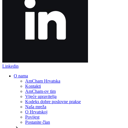
Linkedin
O nama
AmCham Hrvatska
Kontakti
AmCham-ov tim
Vijeće upravitelja
Kodeks dobre poslovne prakse
Naša mreža
O Hrvatskoj
Povijest
Postanite član