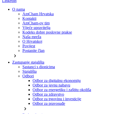
Linkedin
O nama
AmCham Hrvatska
Kontakti
AmCham-ov tim
Vijeće upravitelja
Kodeks dobre poslovne prakse
Naša mreža
O Hrvatskoj
Povijest
Postanite član
chevron_right
Zastupanje stajališta
Sastanci s dionicima
Stajališta
Odbori
Odbor za digitalnu ekonomiju
Odbor za javnu nabavu
Odbor za energetiku i zaštitu okoliša
Odbor za zdravstvo
Odbor za trgovinu i investicije
Odbor za pravosuđe
chevron_right