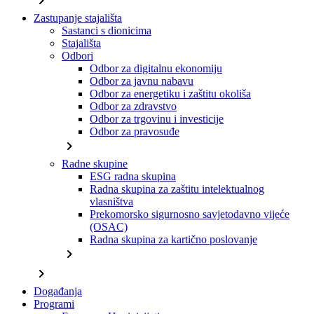
chevron_right
Zastupanje stajališta
Sastanci s dionicima
Stajališta
Odbori
Odbor za digitalnu ekonomiju
Odbor za javnu nabavu
Odbor za energetiku i zaštitu okoliša
Odbor za zdravstvo
Odbor za trgovinu i investicije
Odbor za pravosuđe
chevron_right
Radne skupine
ESG radna skupina
Radna skupina za zaštitu intelektualnog
vlasništva
Prekomorsko sigurnosno savjetodavno vijeće
(OSAC)
Radna skupina za kartično poslovanje
chevron_right
chevron_right
Događanja
Programi