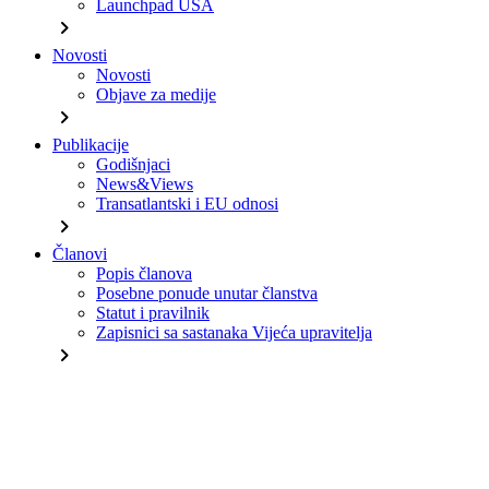
Launchpad USA
chevron_right
Novosti
Novosti
Objave za medije
chevron_right
Publikacije
Godišnjaci
News&Views
Transatlantski i EU odnosi
chevron_right
Članovi
Popis članova
Posebne ponude unutar članstva
Statut i pravilnik
Zapisnici sa sastanaka Vijeća upravitelja
chevron_right