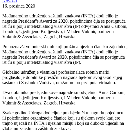
Novosti
16. prosinca 2020
Međunarodno udruženje zaštitnih znakova (INTA) dodijelilo je
nagradu President''s Award za 2020. pojedincima čija se postignuća
ističu u polju intelektualnog vlasništva (IP) odvjetnici Anna Carboni,
London, Ujedinjeno Kraljevstvo, i Mladen Vukmir, partner u
Vukmir & Associates, Zagreb, Hrvatska.
Prepoznavši volonterski duh koji prožima njezinu člansku zajednicu,
Međunarodno udruženje zaštitnih znakova (INTA) dodijelilo je
nagradu President's Award za 2020. pojedincima čija se postignuća
ističu u polju intelektualnog vlasništva (IP).
Globalno udruženje vlasnika i profesionalaca robnih marki
proglasilo je dobitnike prestižnih nagrada tijekom svog Godišnjeg
sastanka i Sastanku Vodstva, održanom po prvi puta virtualno.
Dva dobitnika predsjednikove nagrade su odvjetnici Anna Carboni,
London, Ujedinjeno Kraljevstvo, i Mladen Vukmir, partner u
Vukmir & Associates, Zagreb, Hrvatska.
Svake godine Udruga dodjeljuje predsjedničku nagradu pojedincu
ili pojedincima organizacije članice koji su tijekom svoje karijere
trajno utjecali na INTA i njezinu misiju i koji su duboko utjecali na
globalnu zajednicu zaštitnih znakova.