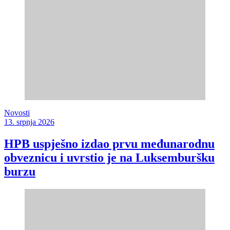
Novosti
13. srpnja 2026
HPB uspješno izdao prvu međunarodnu
obveznicu i uvrstio je na Luksemburšku
burzu