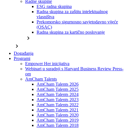
Radne skupine
ESG radna skupina
Radna skupina za zaštitu intelektualnog
vlasništva
Prekomorsko sigurnosno savjetodavno vijeće
(OSAC)
Radna skupina za kartično poslovanje
chevron_right
chevron_right
Događanja
Programi
Empower Her inicijativa
Webinari u suradnji s Harvard Business Review Press-
om
AmCham Talents
AmCham Talents 2026
AmCham Talents 2025
AmCham Talents 2024
AmCham Talents 2023
AmCham Talents 2022
AmCham Talents 2021
AmCham Talents 2020
AmCham Talents 2019
AmCham Talents 2018