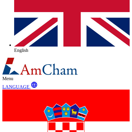
English
Menu
language
LANGUAGE