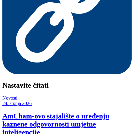
Nastavite čitati
Novosti
24. srpnja 2026
AmCham-ovo stajalište o uređenju
kaznene odgovornosti umjetne
inteligencije