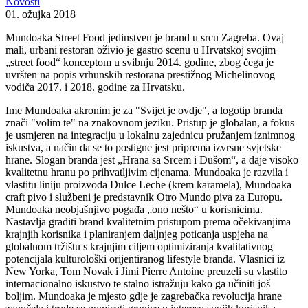
Novosti
01. ožujka 2018
Mundoaka Street Food jedinstven je brand u srcu Zagreba. Ovaj
mali, urbani restoran oživio je gastro scenu u Hrvatskoj svojim
„street food“ konceptom u svibnju 2014. godine, zbog čega je
uvršten na popis vrhunskih restorana prestižnog Michelinovog
vodiča 2017. i 2018. godine za Hrvatsku.
Ime Mundoaka akronim je za "Svijet je ovdje", a logotip branda
znači "volim te" na znakovnom jeziku. Pristup je globalan, a fokus
je usmjeren na integraciju u lokalnu zajednicu pružanjem iznimnog
iskustva, a način da se to postigne jest priprema izvrsne svjetske
hrane. Slogan branda jest „Hrana sa Srcem i Dušom“, a daje visoko
kvalitetnu hranu po prihvatljivim cijenama. Mundoaka je razvila i
vlastitu liniju proizvoda Dulce Leche (krem karamela), Mundoaka
craft pivo i službeni je predstavnik Otro Mundo piva za Europu.
Mundoaka neobjašnjivo pogađa „ono nešto“ u korisnicima.
Nastavlja graditi brand kvalitetnim pristupom prema očekivanjima
krajnjih korisnika i planiranjem daljnjeg poticanja uspjeha na
globalnom tržištu s krajnjim ciljem optimiziranja kvalitativnog
potencijala kulturološki orijentiranog lifestyle branda. Vlasnici iz
New Yorka, Tom Novak i Jimi Pierre Antoine preuzeli su vlastito
internacionalno iskustvo te stalno istražuju kako ga učiniti još
boljim. Mundoaka je mjesto gdje je zagrebačka revolucija hrane