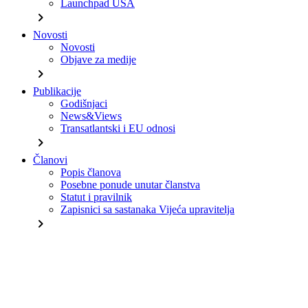
Launchpad USA
chevron_right
Novosti
Novosti
Objave za medije
chevron_right
Publikacije
Godišnjaci
News&Views
Transatlantski i EU odnosi
chevron_right
Članovi
Popis članova
Posebne ponude unutar članstva
Statut i pravilnik
Zapisnici sa sastanaka Vijeća upravitelja
chevron_right