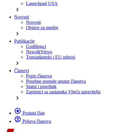
Launchpad USA
chevron_right
Novosti
Novosti
Objave za medije
chevron_right
Publikacije
Godišnjaci
News&Views
Transatlantski i EU odnosi
chevron_right
Članovi
Popis članova
Posebne ponude unutar članstva
Statut i pravilnik
Zapisnici sa sastanaka Vijeća upravitelja
chevron_right
stars
Postani član
account_circle
Prijava članova