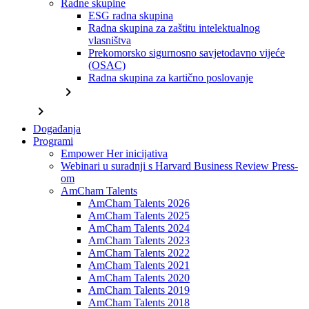
Radne skupine
ESG radna skupina
Radna skupina za zaštitu intelektualnog
vlasništva
Prekomorsko sigurnosno savjetodavno vijeće
(OSAC)
Radna skupina za kartično poslovanje
chevron_right
chevron_right
Događanja
Programi
Empower Her inicijativa
Webinari u suradnji s Harvard Business Review Press-
om
AmCham Talents
AmCham Talents 2026
AmCham Talents 2025
AmCham Talents 2024
AmCham Talents 2023
AmCham Talents 2022
AmCham Talents 2021
AmCham Talents 2020
AmCham Talents 2019
AmCham Talents 2018