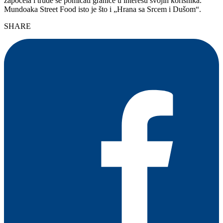
započela i trude se pomicati granice u interesu svojih korisnika.
Mundoaka Street Food isto je što i „Hrana sa Srcem i Dušom“.
SHARE