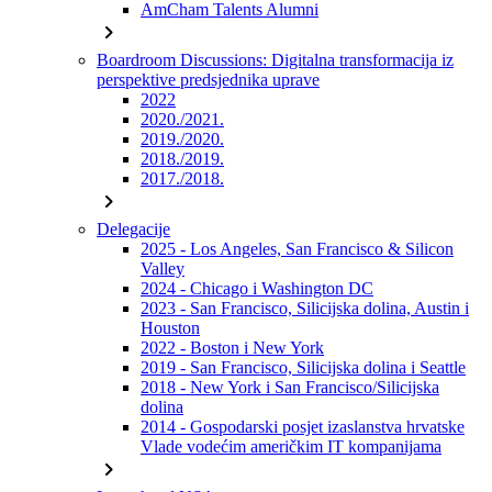
AmCham Talents Alumni
chevron_right
Boardroom Discussions: Digitalna transformacija iz
perspektive predsjednika uprave
2022
2020./2021.
2019./2020.
2018./2019.
2017./2018.
chevron_right
Delegacije
2025 - Los Angeles, San Francisco & Silicon
Valley
2024 - Chicago i Washington DC
2023 - San Francisco, Silicijska dolina, Austin i
Houston
2022 - Boston i New York
2019 - San Francisco, Silicijska dolina i Seattle
2018 - New York i San Francisco/Silicijska
dolina
2014 - Gospodarski posjet izaslanstva hrvatske
Vlade vodećim američkim IT kompanijama
chevron_right