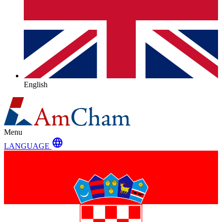
English
Menu
language
LANGUAGE