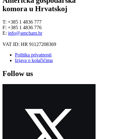
Američka gospodarska
komora u Hrvatskoj
T: +385 1 4836 777
F: +385 1 4836 776
E:
info@amcham.hr
VAT ID: HR 91127208369
Politika privatnosti
Izjava o kolačićima
Follow us