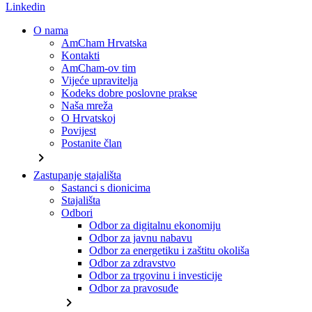
Linkedin
O nama
AmCham Hrvatska
Kontakti
AmCham-ov tim
Vijeće upravitelja
Kodeks dobre poslovne prakse
Naša mreža
O Hrvatskoj
Povijest
Postanite član
chevron_right
Zastupanje stajališta
Sastanci s dionicima
Stajališta
Odbori
Odbor za digitalnu ekonomiju
Odbor za javnu nabavu
Odbor za energetiku i zaštitu okoliša
Odbor za zdravstvo
Odbor za trgovinu i investicije
Odbor za pravosuđe
chevron_right