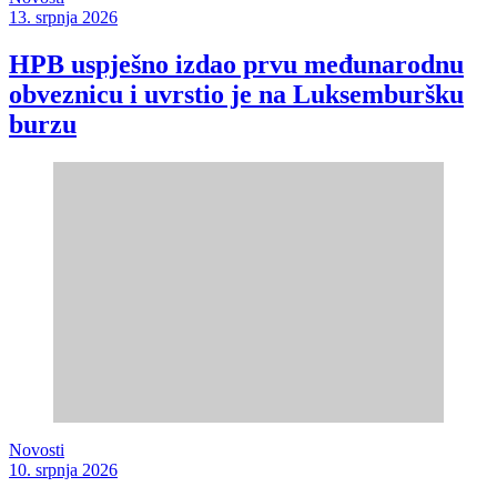
13. srpnja 2026
HPB uspješno izdao prvu međunarodnu
obveznicu i uvrstio je na Luksemburšku
burzu
Novosti
10. srpnja 2026