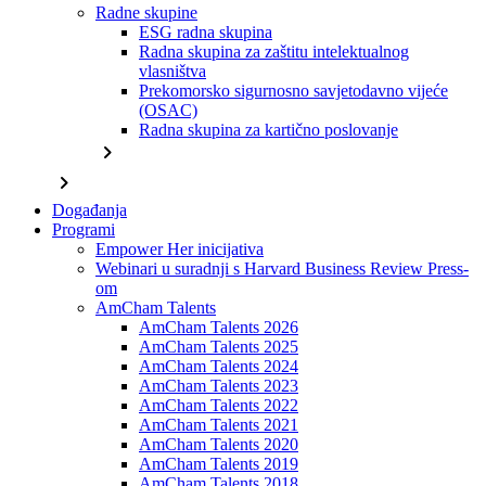
Radne skupine
ESG radna skupina
Radna skupina za zaštitu intelektualnog
vlasništva
Prekomorsko sigurnosno savjetodavno vijeće
(OSAC)
Radna skupina za kartično poslovanje
chevron_right
chevron_right
Događanja
Programi
Empower Her inicijativa
Webinari u suradnji s Harvard Business Review Press-
om
AmCham Talents
AmCham Talents 2026
AmCham Talents 2025
AmCham Talents 2024
AmCham Talents 2023
AmCham Talents 2022
AmCham Talents 2021
AmCham Talents 2020
AmCham Talents 2019
AmCham Talents 2018