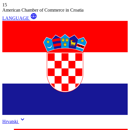
15
American Chamber of Commerce in Croatia
language
LANGUAGE
keyboard_arrow_down
Hrvatski