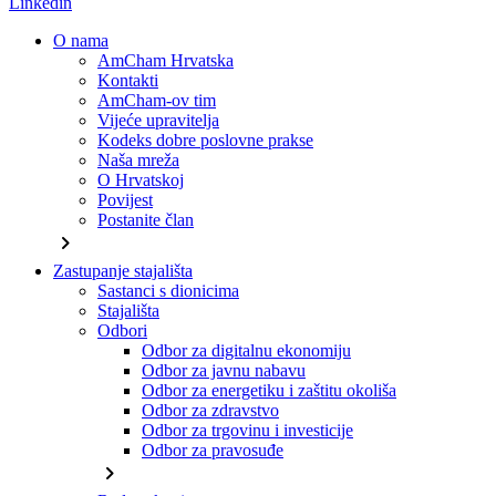
Linkedin
O nama
AmCham Hrvatska
Kontakti
AmCham-ov tim
Vijeće upravitelja
Kodeks dobre poslovne prakse
Naša mreža
O Hrvatskoj
Povijest
Postanite član
chevron_right
Zastupanje stajališta
Sastanci s dionicima
Stajališta
Odbori
Odbor za digitalnu ekonomiju
Odbor za javnu nabavu
Odbor za energetiku i zaštitu okoliša
Odbor za zdravstvo
Odbor za trgovinu i investicije
Odbor za pravosuđe
chevron_right