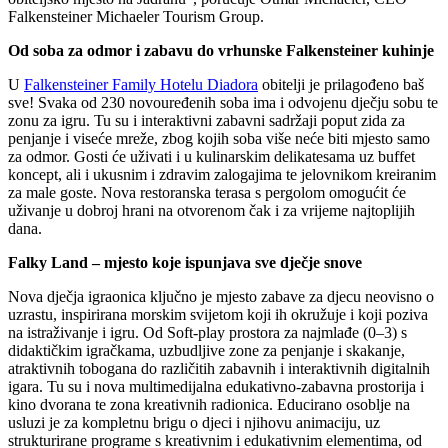
Falkensteiner Michaeler Tourism Group.
Od soba za odmor i zabavu do vrhunske Falkensteiner kuhinje
U
Falkensteiner Family Hotelu Diadora
obitelji je prilagođeno baš
sve! Svaka od 230 novouređenih soba ima i odvojenu dječju sobu te
zonu za igru. Tu su i interaktivni zabavni sadržaji poput zida za
penjanje i viseće mreže, zbog kojih soba više neće biti mjesto samo
za odmor. Gosti će uživati i u kulinarskim delikatesama uz buffet
koncept, ali i ukusnim i zdravim zalogajima te jelovnikom kreiranim
za male goste. Nova restoranska terasa s pergolom omogućit će
uživanje u dobroj hrani na otvorenom čak i za vrijeme najtoplijih
dana.
Falky Land – mjesto koje ispunjava sve dječje snove
Nova dječja igraonica ključno je mjesto zabave za djecu neovisno o
uzrastu, inspirirana morskim svijetom koji ih okružuje i koji poziva
na istraživanje i igru. Od Soft-play prostora za najmlađe (0–3) s
didaktičkim igračkama, uzbudljive zone za penjanje i skakanje,
atraktivnih tobogana do različitih zabavnih i interaktivnih digitalnih
igara. Tu su i nova multimedijalna edukativno-zabavna prostorija i
kino dvorana te zona kreativnih radionica. Educirano osoblje na
usluzi je za kompletnu brigu o djeci i njihovu animaciju, uz
strukturirane programe s kreativnim i edukativnim elementima, od