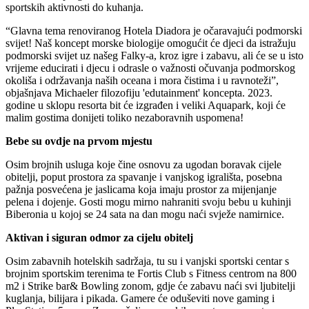
sportskih aktivnosti do kuhanja.
“Glavna tema renoviranog Hotela Diadora je očaravajući podmorski
svijet! Naš koncept morske biologije omogućit će djeci da istražuju
podmorski svijet uz našeg Falky-a, kroz igre i zabavu, ali će se u isto
vrijeme educirati i djecu i odrasle o važnosti očuvanja podmorskog
okoliša i održavanja naših oceana i mora čistima i u ravnoteži”,
objašnjava Michaeler filozofiju 'edutainment' koncepta. 2023.
godine u sklopu resorta bit će izgrađen i veliki Aquapark, koji će
malim gostima donijeti toliko nezaboravnih uspomena!
Bebe su ovdje na prvom mjestu
Osim brojnih usluga koje čine osnovu za ugodan boravak cijele
obitelji, poput prostora za spavanje i vanjskog igrališta, posebna
pažnja posvećena je jaslicama koja imaju prostor za mijenjanje
pelena i dojenje. Gosti mogu mirno nahraniti svoju bebu u kuhinji
Biberonia u kojoj se 24 sata na dan mogu naći svježe namirnice.
Aktivan i siguran odmor za cijelu obitelj
Osim zabavnih hotelskih sadržaja, tu su i vanjski sportski centar s
brojnim sportskim terenima te Fortis Club s Fitness centrom na 800
m2 i Strike bar& Bowling zonom, gdje će zabavu naći svi ljubitelji
kuglanja, bilijara i pikada. Gamere će oduševiti nove gaming i