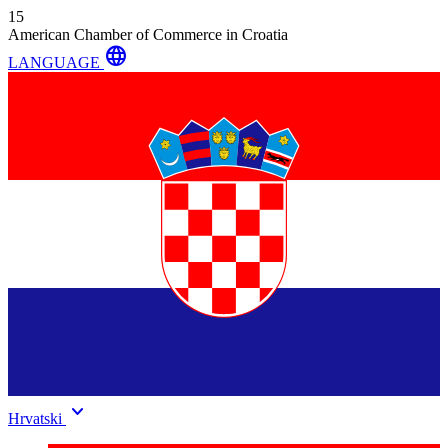
15
American Chamber of Commerce in Croatia
language
LANGUAGE
keyboard_arrow_down
Hrvatski