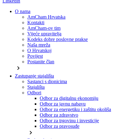
Linkedin
O nama
AmCham Hrvatska
Kontakti
AmCham-ov tim
Vijeće upravitelja
Kodeks dobre poslovne prakse
Naša mreža
O Hrvatskoj
Povijest
Postanite član
chevron_right
Zastupanje stajališta
Sastanci s dionicima
Stajališta
Odbori
Odbor za digitalnu ekonomiju
Odbor za javnu nabavu
Odbor za energetiku i zaštitu okoliša
Odbor za zdravstvo
Odbor za trgovinu i investicije
Odbor za pravosuđe
chevron_right