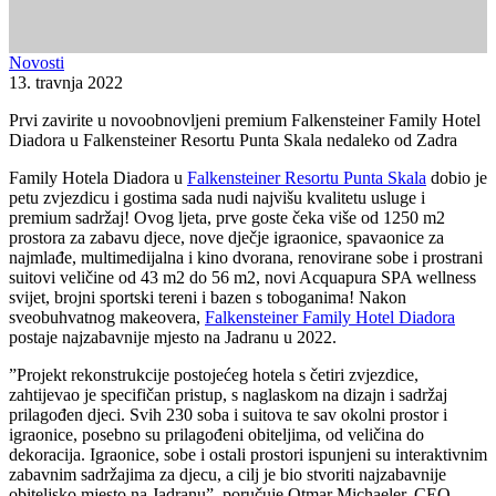
Novosti
13. travnja 2022
Prvi zavirite u novoobnovljeni premium Falkensteiner Family Hotel
Diadora u Falkensteiner Resortu Punta Skala nedaleko od Zadra
Family Hotela Diadora u
Falkensteiner Resortu Punta Skala
dobio je
petu zvjezdicu i gostima sada nudi najvišu kvalitetu usluge i
premium sadržaj! Ovog ljeta, prve goste čeka više od 1250 m2
prostora za zabavu djece, nove dječje igraonice, spavaonice za
najmlađe, multimedijalna i kino dvorana, renovirane sobe i prostrani
suitovi veličine od 43 m2 do 56 m2, novi Acquapura SPA wellness
svijet, brojni sportski tereni i bazen s toboganima! Nakon
sveobuhvatnog makeovera,
Falkensteiner Family Hotel Diadora
postaje najzabavnije mjesto na Jadranu u 2022.
”Projekt rekonstrukcije postojećeg hotela s četiri zvjezdice,
zahtijevao je specifičan pristup, s naglaskom na dizajn i sadržaj
prilagođen djeci. Svih 230 soba i suitova te sav okolni prostor i
igraonice, posebno su prilagođeni obiteljima, od veličina do
dekoracija. Igraonice, sobe i ostali prostori ispunjeni su interaktivnim
zabavnim sadržajima za djecu, a cilj je bio stvoriti najzabavnije
obiteljsko mjesto na Jadranu”, poručuje Otmar Michaeler, CEO