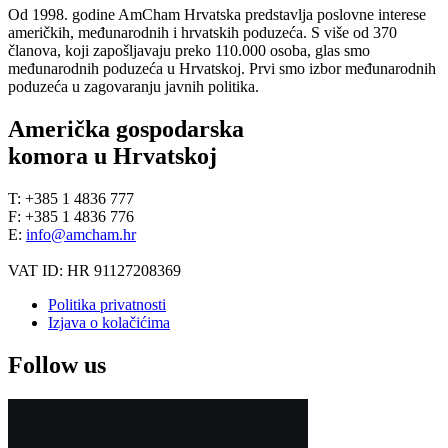
Od 1998. godine AmCham Hrvatska predstavlja poslovne interese
američkih, međunarodnih i hrvatskih poduzeća. S više od 370
članova, koji zapošljavaju preko 110.000 osoba, glas smo
međunarodnih poduzeća u Hrvatskoj. Prvi smo izbor međunarodnih
poduzeća u zagovaranju javnih politika.
Američka gospodarska
komora u Hrvatskoj
T: +385 1 4836 777
F: +385 1 4836 776
E:
info@amcham.hr
VAT ID: HR 91127208369
Politika privatnosti
Izjava o kolačićima
Follow us