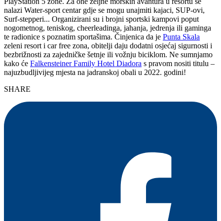
PlayStation 5 zone. Za one željne morskih avantura u resortu se
nalazi Water-sport centar gdje se mogu unajmiti kajaci, SUP-ovi,
Surf-stepperi... Organizirani su i brojni sportski kampovi poput
nogometnog, teniskog, cheerleadinga, jahanja, jedrenja ili gaminga
te radionice s poznatim sportašima. Činjenica da je
Punta Skala
zeleni resort i car free zona, obitelji daju dodatni osjećaj sigurnosti i
bezbrižnosti za zajedničke šetnje ili vožnju biciklom. Ne sumnjamo
kako će
Falkensteiner Family Hotel Diadora
s pravom nositi titulu –
najuzbudljivijeg mjesta na jadranskoj obali u 2022. godini!
SHARE