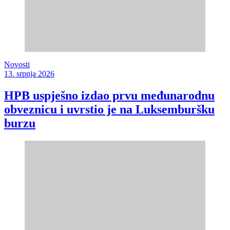
Novosti
13. srpnja 2026
HPB uspješno izdao prvu međunarodnu
obveznicu i uvrstio je na Luksemburšku
burzu