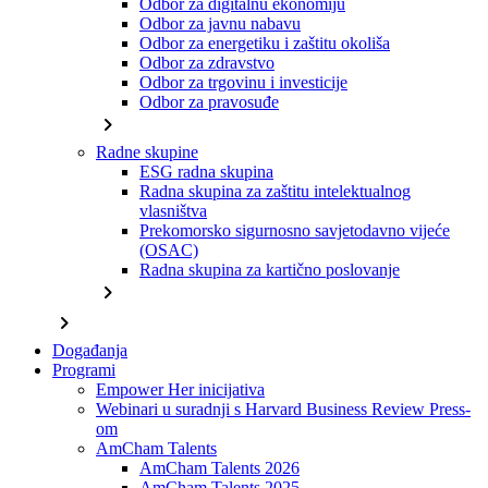
Odbor za digitalnu ekonomiju
Odbor za javnu nabavu
Odbor za energetiku i zaštitu okoliša
Odbor za zdravstvo
Odbor za trgovinu i investicije
Odbor za pravosuđe
chevron_right
Radne skupine
ESG radna skupina
Radna skupina za zaštitu intelektualnog
vlasništva
Prekomorsko sigurnosno savjetodavno vijeće
(OSAC)
Radna skupina za kartično poslovanje
chevron_right
chevron_right
Događanja
Programi
Empower Her inicijativa
Webinari u suradnji s Harvard Business Review Press-
om
AmCham Talents
AmCham Talents 2026
AmCham Talents 2025