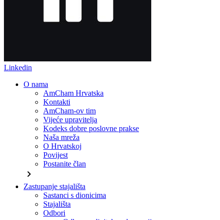
Linkedin
O nama
AmCham Hrvatska
Kontakti
AmCham-ov tim
Vijeće upravitelja
Kodeks dobre poslovne prakse
Naša mreža
O Hrvatskoj
Povijest
Postanite član
chevron_right
Zastupanje stajališta
Sastanci s dionicima
Stajališta
Odbori