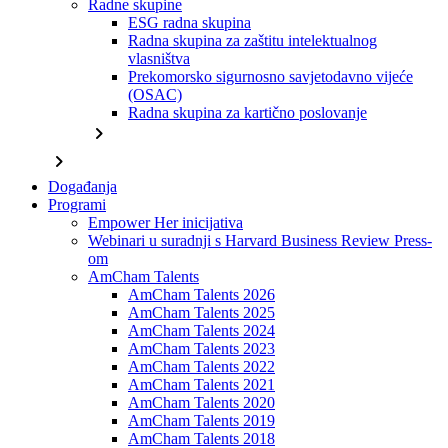
Radne skupine
ESG radna skupina
Radna skupina za zaštitu intelektualnog
vlasništva
Prekomorsko sigurnosno savjetodavno vijeće
(OSAC)
Radna skupina za kartično poslovanje
chevron_right
chevron_right
Događanja
Programi
Empower Her inicijativa
Webinari u suradnji s Harvard Business Review Press-
om
AmCham Talents
AmCham Talents 2026
AmCham Talents 2025
AmCham Talents 2024
AmCham Talents 2023
AmCham Talents 2022
AmCham Talents 2021
AmCham Talents 2020
AmCham Talents 2019
AmCham Talents 2018