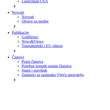
Launchpad USA
chevron_right
Novosti
Novosti
Objave za medije
chevron_right
Publikacije
Godišnjaci
News&Views
Transatlantski i EU odnosi
chevron_right
Članovi
Popis članova
Posebne ponude unutar članstva
Statut i pravilnik
Zapisnici sa sastanaka Vijeća upravitelja
chevron_right