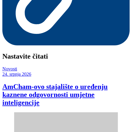
Nastavite čitati
Novosti
24. srpnja 2026
AmCham-ovo stajalište o uređenju
kaznene odgovornosti umjetne
inteligencije