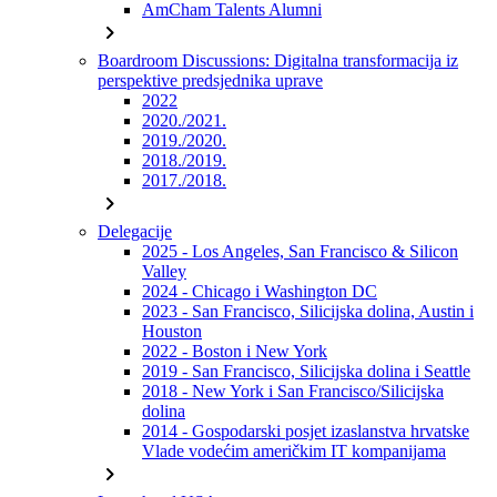
AmCham Talents Alumni
chevron_right
Boardroom Discussions: Digitalna transformacija iz
perspektive predsjednika uprave
2022
2020./2021.
2019./2020.
2018./2019.
2017./2018.
chevron_right
Delegacije
2025 - Los Angeles, San Francisco & Silicon
Valley
2024 - Chicago i Washington DC
2023 - San Francisco, Silicijska dolina, Austin i
Houston
2022 - Boston i New York
2019 - San Francisco, Silicijska dolina i Seattle
2018 - New York i San Francisco/Silicijska
dolina
2014 - Gospodarski posjet izaslanstva hrvatske
Vlade vodećim američkim IT kompanijama
chevron_right