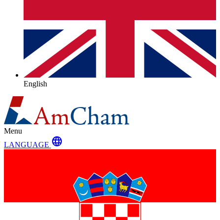
English
Menu
language
LANGUAGE