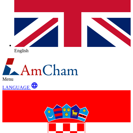
English
Menu
language
LANGUAGE