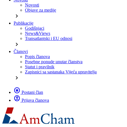
Novosti
Objave za medije
chevron_right
Publikacije
Godišnjaci
News&Views
Transatlantski i EU odnosi
chevron_right
Članovi
Popis članova
Posebne ponude unutar članstva
Statut i pravilnik
Zapisnici sa sastanaka Vijeća upravitelja
chevron_right
stars
Postani član
account_circle
Prijava članova