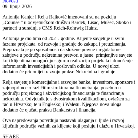
Novosti
09. lipnja 2026
Antonija Kanjer i Relja Rajković imenovani su na poziciju
„Counsel“ u odvjetničkom društvu Bardek, Lisac, Mušec, Skoko i
partneri u suradnji s CMS Reich-Rohrwig Hainz.
Antonija je dio tima od 2021. godine. Klijente savjetuje u svim
fazama projekata, od razvoja i gradnje do zakupa i preuzimanja.
Prepoznata je po sposobnosti da složene pravne i regulatorne
zahtjeve u području nekretnina pretvori u jasne, primjenjive savjete
koji klijentima omogućuju sigurnu realizaciju projekata i donošenje
informiranih investicijskih i poslovnih odluka. U novoj ulozi
dodatno će pridonijeti razvoju prakse Nekretnina i gradnje.
Relja savjetuje komercijalne i razvojne banke, investitore, sponzore i
zajmoprimce o različitim strukturama financiranja, posebno u
području projektnog i akvizicijskog financiranja te financiranja
nekretnina. Odvjetnik je s dvostrukom kvalifikacijom, ovlašten za
rad u Hrvatskoj te u Engleskoj i Walesu. Njegova nova uloga
dodatno će ojačati praksu Bankarstva i financija.
Ova napredovanja potvrđuju nastavak ulaganja u ljude i razvoj
ključnih područja važnih za klijente koji posluju i ulažu u Hrvatskoj.
SHARE