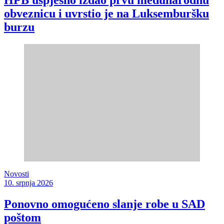
HPB uspješno izdao prvu međunarodnu
obveznicu i uvrstio je na Luksemburšku
burzu
Novosti
10. srpnja 2026
Ponovno omogućeno slanje robe u SAD
poštom