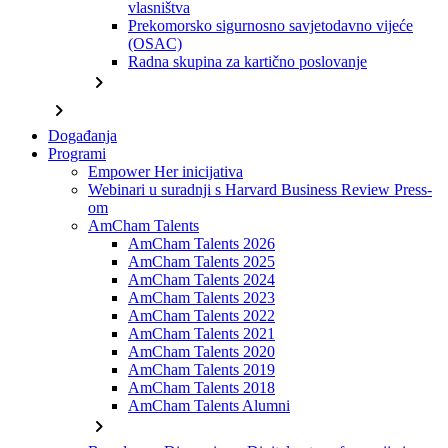
vlasništva
Prekomorsko sigurnosno savjetodavno vijeće
(OSAC)
Radna skupina za kartično poslovanje
chevron_right
chevron_right
Događanja
Programi
Empower Her inicijativa
Webinari u suradnji s Harvard Business Review Press-
om
AmCham Talents
AmCham Talents 2026
AmCham Talents 2025
AmCham Talents 2024
AmCham Talents 2023
AmCham Talents 2022
AmCham Talents 2021
AmCham Talents 2020
AmCham Talents 2019
AmCham Talents 2018
AmCham Talents Alumni
chevron_right