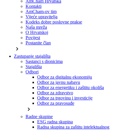
AmCham Hrvatska
Kontakti
AmCham-ov tim
Vijeće upravitelja
Kodeks dobre poslovne prakse
Naša mreža
O Hrvatskoj
Povijest
Postanite član
chevron_right
Zastupanje stajališta
Sastanci s dionicima
Stajališta
Odbori
Odbor za digitalnu ekonomiju
Odbor za javnu nabavu
Odbor za energetiku i zaštitu okoliša
Odbor za zdravstvo
Odbor za trgovinu i investicije
Odbor za pravosuđe
chevron_right
Radne skupine
ESG radna skupina
Radna skupina za zaštitu intelektualnog