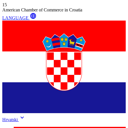
15
American Chamber of Commerce in Croatia
language
LANGUAGE
keyboard_arrow_down
Hrvatski