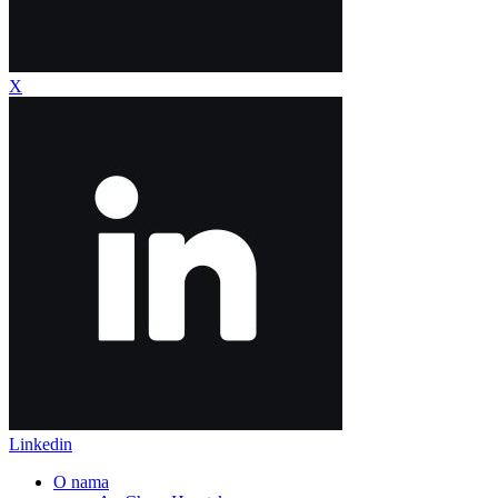
X
Linkedin
O nama