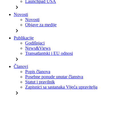
Launchpad USA
chevron_right
Novosti
Novosti
Objave za medije
chevron_right
Publikacije
Godišnjaci
News&Views
Transatlantski i EU odnosi
chevron_right
Članovi
Popis članova
Posebne ponude unutar članstva
Statut i pravilnik
Zapisnici sa sastanaka Vijeća upravitelja
chevron_right