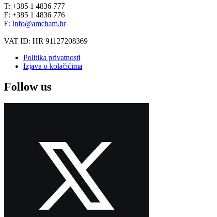
T: +385 1 4836 777
F: +385 1 4836 776
E:
info@amcham.hr
VAT ID: HR 91127208369
Politika privatnosti
Izjava o kolačićima
Follow us