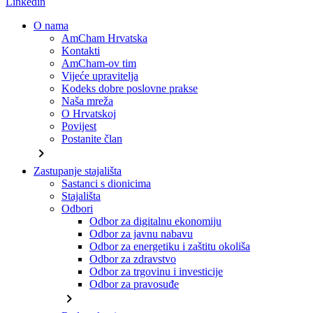
Linkedin
O nama
AmCham Hrvatska
Kontakti
AmCham-ov tim
Vijeće upravitelja
Kodeks dobre poslovne prakse
Naša mreža
O Hrvatskoj
Povijest
Postanite član
chevron_right
Zastupanje stajališta
Sastanci s dionicima
Stajališta
Odbori
Odbor za digitalnu ekonomiju
Odbor za javnu nabavu
Odbor za energetiku i zaštitu okoliša
Odbor za zdravstvo
Odbor za trgovinu i investicije
Odbor za pravosuđe
chevron_right