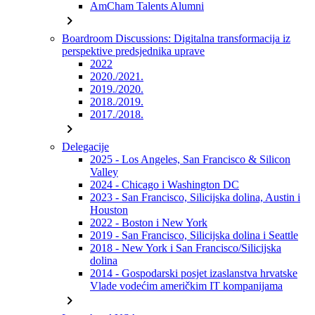
AmCham Talents Alumni
chevron_right
Boardroom Discussions: Digitalna transformacija iz
perspektive predsjednika uprave
2022
2020./2021.
2019./2020.
2018./2019.
2017./2018.
chevron_right
Delegacije
2025 - Los Angeles, San Francisco & Silicon
Valley
2024 - Chicago i Washington DC
2023 - San Francisco, Silicijska dolina, Austin i
Houston
2022 - Boston i New York
2019 - San Francisco, Silicijska dolina i Seattle
2018 - New York i San Francisco/Silicijska
dolina
2014 - Gospodarski posjet izaslanstva hrvatske
Vlade vodećim američkim IT kompanijama
chevron_right