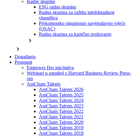
Radne skupine
ESG radna skupina
Radna skupina za zaštitu intelektualnog
vlasništva
Prekomorsko sigurnosno savjetodavno vijeće
(OSAC)
Radna skupina za kartično poslovanje
chevron_right
chevron_right
Događanja
Programi
Empower Her inicijativa
Webinari u suradnji s Harvard Business Review Press-
om
AmCham Talents
AmCham Talents 2026
AmCham Talents 2025
AmCham Talents 2024
AmCham Talents 2023
AmCham Talents 2022
AmCham Talents 2021
AmCham Talents 2020
AmCham Talents 2019
AmCham Talents 2018