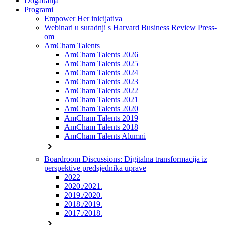
Događanja
Programi
Empower Her inicijativa
Webinari u suradnji s Harvard Business Review Press-
om
AmCham Talents
AmCham Talents 2026
AmCham Talents 2025
AmCham Talents 2024
AmCham Talents 2023
AmCham Talents 2022
AmCham Talents 2021
AmCham Talents 2020
AmCham Talents 2019
AmCham Talents 2018
AmCham Talents Alumni
chevron_right
Boardroom Discussions: Digitalna transformacija iz
perspektive predsjednika uprave
2022
2020./2021.
2019./2020.
2018./2019.
2017./2018.
chevron_right