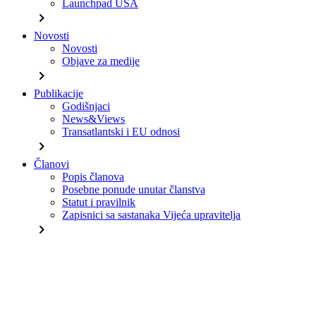
Launchpad USA
chevron_right
Novosti
Novosti
Objave za medije
chevron_right
Publikacije
Godišnjaci
News&Views
Transatlantski i EU odnosi
chevron_right
Članovi
Popis članova
Posebne ponude unutar članstva
Statut i pravilnik
Zapisnici sa sastanaka Vijeća upravitelja
chevron_right