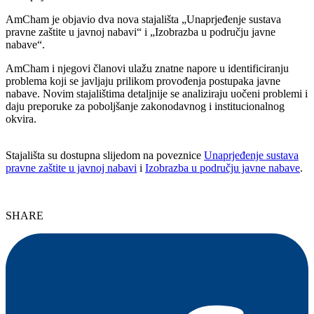
AmCham je objavio dva nova stajališta „Unaprjeđenje sustava
pravne zaštite u javnoj nabavi“ i „Izobrazba u području javne
nabave“.
AmCham i njegovi članovi ulažu znatne napore u identificiranju
problema koji se javljaju prilikom provođenja postupaka javne
nabave. Novim stajalištima detaljnije se analiziraju uočeni problemi i
daju preporuke za poboljšanje zakonodavnog i institucionalnog
okvira.
Stajališta su dostupna slijedom na poveznice
Unaprjeđenje sustava
pravne zaštite u javnoj nabavi
i
Izobrazba u području javne nabave
.
SHARE