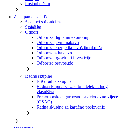
Postanite član
chevron_right
Zastupanje stajališta
Sastanci s dionicima
Stajališta
Odbori
Odbor za digitalnu ekonomiju
Odbor za javnu nabavu
Odbor za energetiku i zaštitu okoliša
Odbor za zdravstvo
Odbor za trgovinu i investicije
Odbor za pravosuđe
chevron_right
Radne skupine
ESG radna skupina
Radna skupina za zaštitu intelektualnog
vlasništva
Prekomorsko sigurnosno savjetodavno vijeće
(OSAC)
Radna skupina za kartično poslovanje
chevron_right
chevron_right