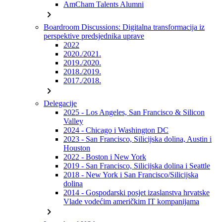
AmCham Talents Alumni
chevron_right
Boardroom Discussions: Digitalna transformacija iz
perspektive predsjednika uprave
2022
2020./2021.
2019./2020.
2018./2019.
2017./2018.
chevron_right
Delegacije
2025 - Los Angeles, San Francisco & Silicon
Valley
2024 - Chicago i Washington DC
2023 - San Francisco, Silicijska dolina, Austin i
Houston
2022 - Boston i New York
2019 - San Francisco, Silicijska dolina i Seattle
2018 - New York i San Francisco/Silicijska
dolina
2014 - Gospodarski posjet izaslanstva hrvatske
Vlade vodećim američkim IT kompanijama
chevron_right