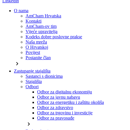
Linkedin
O nama
AmCham Hrvatska
Kontakti
AmCham-ov tim
Vijeće upravitelja
Kodeks dobre poslovne prakse
Naša mreža
O Hrvatskoj
Povijest
Postanite član
chevron_right
Zastupanje stajališta
Sastanci s dionicima
Stajališta
Odbori
Odbor za digitalnu ekonomiju
Odbor za javnu nabavu
Odbor za energetiku i zaštitu okoliša
Odbor za zdravstvo
Odbor za trgovinu i investicije
Odbor za pravosuđe
chevron_right