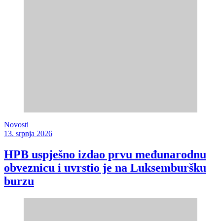
Novosti
13. srpnja 2026
HPB uspješno izdao prvu međunarodnu
obveznicu i uvrstio je na Luksemburšku
burzu