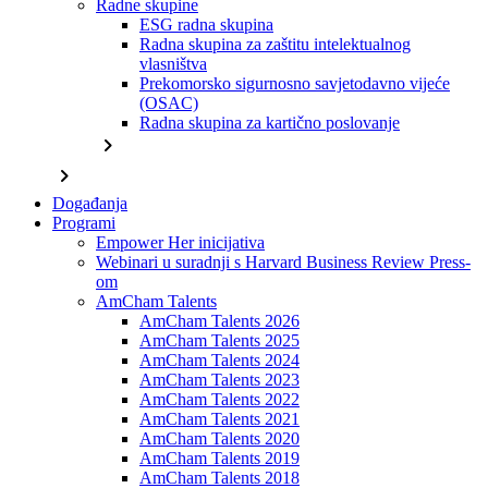
Radne skupine
ESG radna skupina
Radna skupina za zaštitu intelektualnog
vlasništva
Prekomorsko sigurnosno savjetodavno vijeće
(OSAC)
Radna skupina za kartično poslovanje
chevron_right
chevron_right
Događanja
Programi
Empower Her inicijativa
Webinari u suradnji s Harvard Business Review Press-
om
AmCham Talents
AmCham Talents 2026
AmCham Talents 2025
AmCham Talents 2024
AmCham Talents 2023
AmCham Talents 2022
AmCham Talents 2021
AmCham Talents 2020
AmCham Talents 2019
AmCham Talents 2018