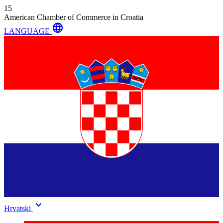
15
American Chamber of Commerce in Croatia
language
LANGUAGE
keyboard_arrow_down
Hrvatski