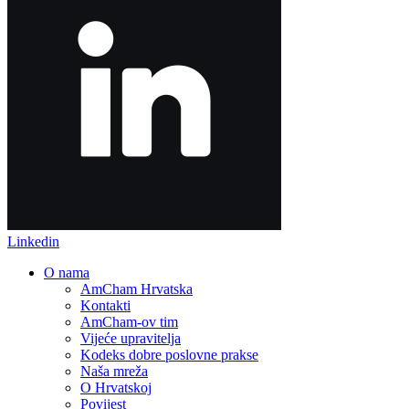
Linkedin
O nama
AmCham Hrvatska
Kontakti
AmCham-ov tim
Vijeće upravitelja
Kodeks dobre poslovne prakse
Naša mreža
O Hrvatskoj
Povijest