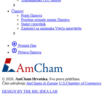
Transatlantski i EU odnosi
chevron_right
Članovi
Popis članova
Posebne ponude unutar članstva
Statut i pravilnik
Zapisnici sa sastanaka Vijeća upravitelja
chevron_right
stars
Postani član
account_circle
Prijava članova
© 2026.
AmCham Hrvatska.
Sva prava pridržana.
Član udruženja
AmChams in Europe
U.S.Chamber of Commerce
DESIGN BY THE BIG IDEA LAB