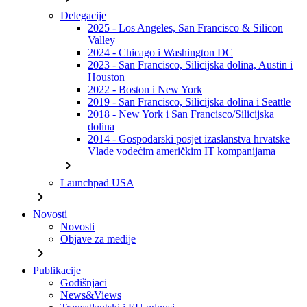
Delegacije
2025 - Los Angeles, San Francisco & Silicon
Valley
2024 - Chicago i Washington DC
2023 - San Francisco, Silicijska dolina, Austin i
Houston
2022 - Boston i New York
2019 - San Francisco, Silicijska dolina i Seattle
2018 - New York i San Francisco/Silicijska
dolina
2014 - Gospodarski posjet izaslanstva hrvatske
Vlade vodećim američkim IT kompanijama
chevron_right
Launchpad USA
chevron_right
Novosti
Novosti
Objave za medije
chevron_right
Publikacije
Godišnjaci
News&Views