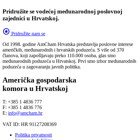
Pridružite se vodećoj međunarodnoj poslovnoj
zajednici u Hrvatskoj.
stars
Pridružite nam se
Od 1998. godine AmCham Hrvatska predstavlja poslovne interese
američkih, međunarodnih i hrvatskih poduzeća. S više od 370
članova, koji zapošljavaju preko 110.000 osoba, glas smo
međunarodnih poduzeća u Hrvatskoj. Prvi smo izbor međunarodnih
poduzeća u zagovaranju javnih politika.
Američka gospodarska
komora u Hrvatskoj
T: +385 1 4836 777
F: +385 1 4836 776
E:
info@amcham.hr
VAT ID: HR 91127208369
Politika privatnosti