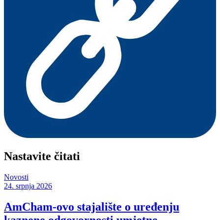
Nastavite čitati
Novosti
24. srpnja 2026
AmCham-ovo stajalište o uređenju
kaznene odgovornosti umjetne