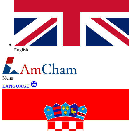
English
Menu
language
LANGUAGE