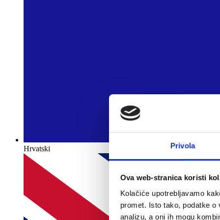
Privola
Hrvatski
Ova web-stranica koristi kol
Kolačiće upotrebljavamo kako 
promet. Isto tako, podatke o 
analizu, a oni ih mogu kombini