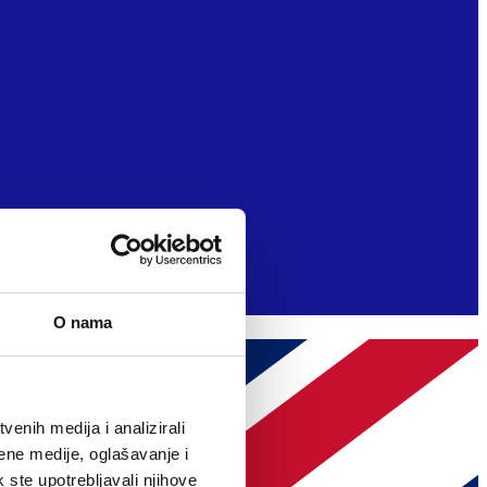
O nama
enih medija i analizirali
ene medije, oglašavanje i
k ste upotrebljavali njihove