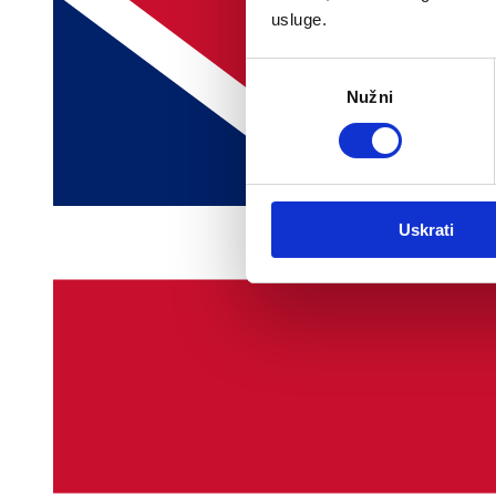
usluge.
Odabir
Nužni
pristanka
Uskrati