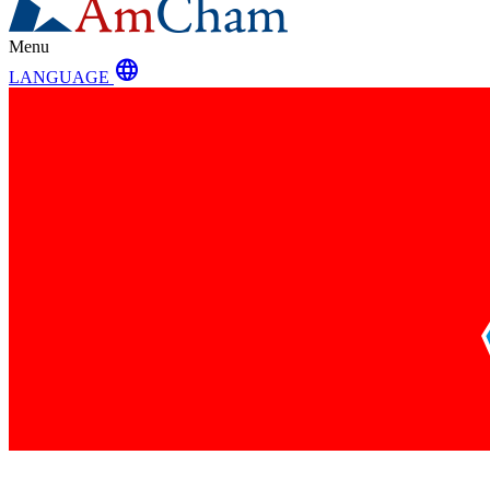
Menu
language
LANGUAGE