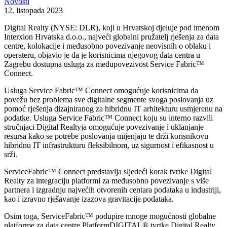
Novosti
12. listopada 2023
Digital Realty (NYSE: DLR), koji u Hrvatskoj djeluje pod imenom
Interxion Hrvatska d.o.o., najveći globalni pružatelj rješenja za data
centre, kolokacije i međusobno povezivanje neovisnih o oblaku i
operateru, objavio je da je korisnicima njegovog data centra u
Zagrebu dostupna usluga za međupovezivost Service Fabric™
Connect.
Usluga Service Fabric™ Connect omogućuje korisnicima da
povežu bez problema sve digitalne segmente svoga poslovanja uz
pomoć rješenja dizajniranog za hibridnu IT arhitekturu usmjerenu na
podatke. Usluga Service Fabric™ Connect koju su interno razvili
stručnjaci Digital Realtyja omogućuje povezivanje i uklanjanje
resursa kako se potrebe poslovanja mijenjaju te drži korisnikovu
hibridnu IT infrastrukturu fleksibilnom, uz sigurnost i efikasnost u
srži.
ServiceFabric™ Connect predstavlja sljedeći korak tvrtke Digital
Realty za integraciju platformi za međusobno povezivanje s više
partnera i izgradnju najvećih otvorenih centara podataka u industriji,
kao i izravno rješavanje izazova gravitacije podataka.
Osim toga, ServiceFabric™ podupire mnoge mogućnosti globalne
platforme za data centre PlatformDIGITAL® tvrtke Digital Realty,