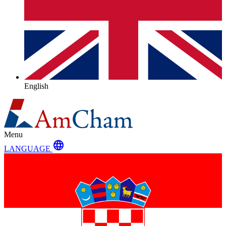
English
Menu
language
LANGUAGE