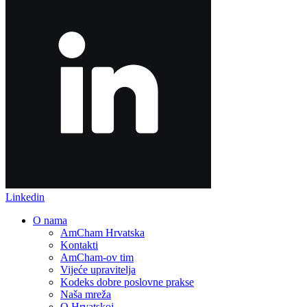
Linkedin
O nama
AmCham Hrvatska
Kontakti
AmCham-ov tim
Vijeće upravitelja
Kodeks dobre poslovne prakse
Naša mreža
O Hrvatskoj