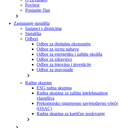
Povijest
Postanite član
chevron_right
Zastupanje stajališta
Sastanci s dionicima
Stajališta
Odbori
Odbor za digitalnu ekonomiju
Odbor za javnu nabavu
Odbor za energetiku i zaštitu okoliša
Odbor za zdravstvo
Odbor za trgovinu i investicije
Odbor za pravosuđe
chevron_right
Radne skupine
ESG radna skupina
Radna skupina za zaštitu intelektualnog
vlasništva
Prekomorsko sigurnosno savjetodavno vijeće
(OSAC)
Radna skupina za kartično poslovanje
chevron_right
chevron_right