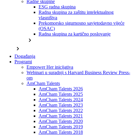
Radne skupine
ESG radna skupina
Radna skupina za zaštitu intelektualnog
vlasništva
Prekomorsko sigurnosno savjetodavno vijeće
(OSAC)
Radna skupina za kartično poslovanje
chevron_right
chevron_right
Događanja
Programi
Empower Her inicijativa
Webinari u suradnji s Harvard Business Review Press-
om
AmCham Talents
AmCham Talents 2026
AmCham Talents 2025
AmCham Talents 2024
AmCham Talents 2023
AmCham Talents 2022
AmCham Talents 2021
AmCham Talents 2020
AmCham Talents 2019
AmCham Talents 2018