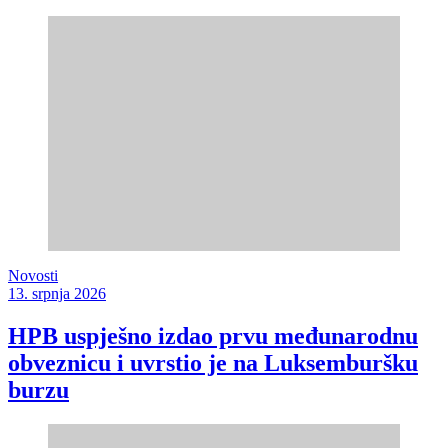
Novosti
13. srpnja 2026
HPB uspješno izdao prvu međunarodnu
obveznicu i uvrstio je na Luksemburšku
burzu