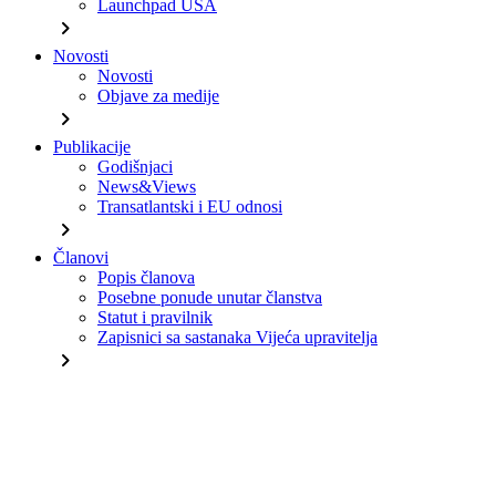
Launchpad USA
chevron_right
Novosti
Novosti
Objave za medije
chevron_right
Publikacije
Godišnjaci
News&Views
Transatlantski i EU odnosi
chevron_right
Članovi
Popis članova
Posebne ponude unutar članstva
Statut i pravilnik
Zapisnici sa sastanaka Vijeća upravitelja
chevron_right