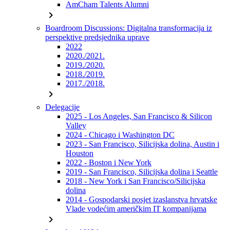
AmCham Talents Alumni
chevron_right
Boardroom Discussions: Digitalna transformacija iz
perspektive predsjednika uprave
2022
2020./2021.
2019./2020.
2018./2019.
2017./2018.
chevron_right
Delegacije
2025 - Los Angeles, San Francisco & Silicon
Valley
2024 - Chicago i Washington DC
2023 - San Francisco, Silicijska dolina, Austin i
Houston
2022 - Boston i New York
2019 - San Francisco, Silicijska dolina i Seattle
2018 - New York i San Francisco/Silicijska
dolina
2014 - Gospodarski posjet izaslanstva hrvatske
Vlade vodećim američkim IT kompanijama
chevron_right