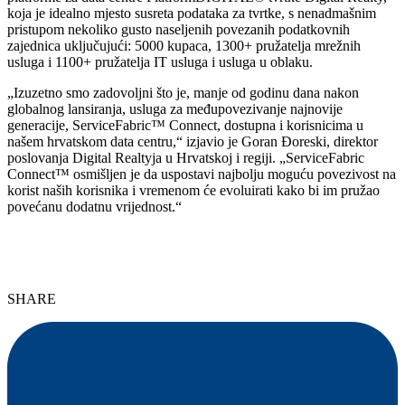
koja je idealno mjesto susreta podataka za tvrtke, s nenadmašnim
pristupom nekoliko gusto naseljenih povezanih podatkovnih
zajednica uključujući: 5000 kupaca, 1300+ pružatelja mrežnih
usluga i 1100+ pružatelja IT usluga i usluga u oblaku.
„Izuzetno smo zadovoljni što je, manje od godinu dana nakon
globalnog lansiranja, usluga za međupovezivanje najnovije
generacije, ServiceFabric™ Connect, dostupna i korisnicima u
našem hrvatskom data centru,“ izjavio je Goran Đoreski, direktor
poslovanja Digital Realtyja u Hrvatskoj i regiji. „ServiceFabric
Connect™ osmišljen je da uspostavi najbolju moguću povezivost na
korist naših korisnika i vremenom će evoluirati kako bi im pružao
povećanu dodatnu vrijednost.“
SHARE