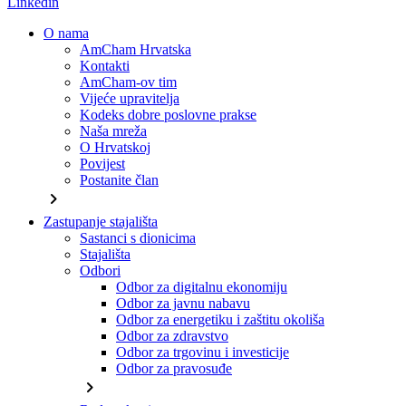
Linkedin
O nama
AmCham Hrvatska
Kontakti
AmCham-ov tim
Vijeće upravitelja
Kodeks dobre poslovne prakse
Naša mreža
O Hrvatskoj
Povijest
Postanite član
chevron_right
Zastupanje stajališta
Sastanci s dionicima
Stajališta
Odbori
Odbor za digitalnu ekonomiju
Odbor za javnu nabavu
Odbor za energetiku i zaštitu okoliša
Odbor za zdravstvo
Odbor za trgovinu i investicije
Odbor za pravosuđe
chevron_right