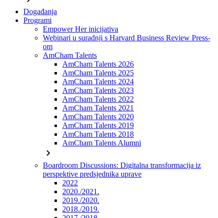
Događanja
Programi
Empower Her inicijativa
Webinari u suradnji s Harvard Business Review Press-
om
AmCham Talents
AmCham Talents 2026
AmCham Talents 2025
AmCham Talents 2024
AmCham Talents 2023
AmCham Talents 2022
AmCham Talents 2021
AmCham Talents 2020
AmCham Talents 2019
AmCham Talents 2018
AmCham Talents Alumni
chevron_right
Boardroom Discussions: Digitalna transformacija iz
perspektive predsjednika uprave
2022
2020./2021.
2019./2020.
2018./2019.
2017./2018.