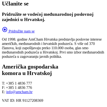
Učlanite se
Pridružite se vodećoj međunarodnoj poslovnoj
zajednici u Hrvatskoj.
stars
Pridružite nam se
Od 1998. godine AmCham Hrvatska predstavlja poslovne interese
američkih, međunarodnih i hrvatskih poduzeća. S više od 370
članova, koji zapošljavaju preko 110.000 osoba, glas smo
međunarodnih poduzeća u Hrvatskoj. Prvi smo izbor međunarodnih
poduzeća u zagovaranju javnih politika.
Američka gospodarska
komora u Hrvatskoj
T: +385 1 4836 777
F: +385 1 4836 776
E:
info@amcham.hr
VAT ID: HR 91127208369