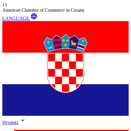
15
American Chamber of Commerce in Croatia
language
LANGUAGE
keyboard_arrow_down
Hrvatski