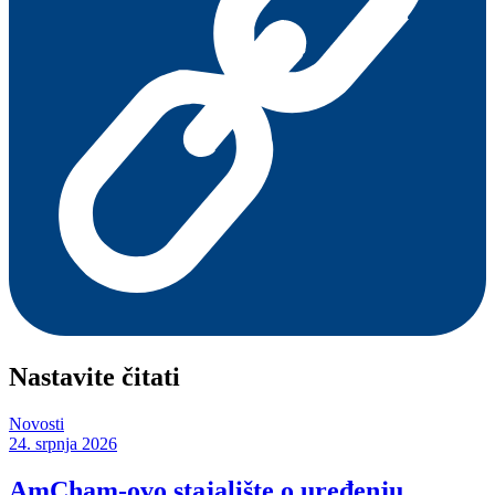
Nastavite čitati
Novosti
24. srpnja 2026
AmCham-ovo stajalište o uređenju