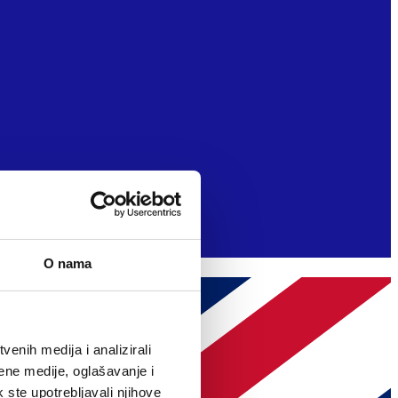
O nama
enih medija i analizirali
ene medije, oglašavanje i
k ste upotrebljavali njihove