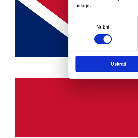
usluge.
Odabir
Nužni
pristanka
Uskrati