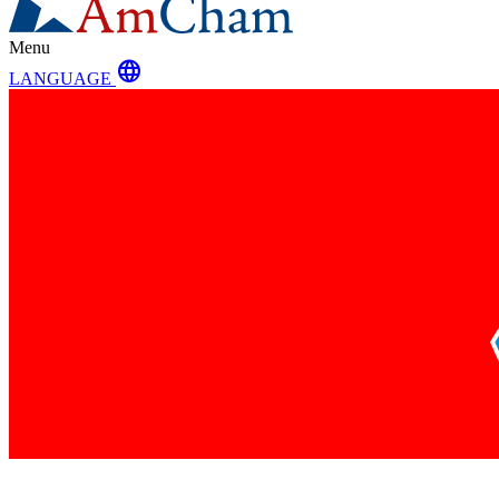
Menu
language
LANGUAGE