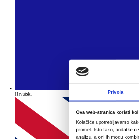
Privola
Hrvatski
Ova web-stranica koristi kol
Kolačiće upotrebljavamo kako 
promet. Isto tako, podatke o 
analizu, a oni ih mogu kombini