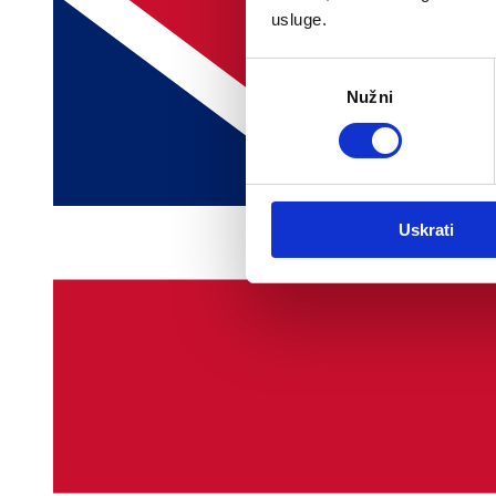
usluge.
Odabir
Nužni
pristanka
Uskrati