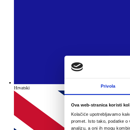
Privola
Hrvatski
Ova web-stranica koristi kol
Kolačiće upotrebljavamo kako 
promet. Isto tako, podatke o 
analizu, a oni ih mogu kombini