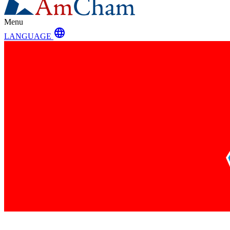
Menu
language
LANGUAGE