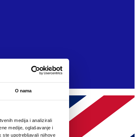
O nama
enih medija i analizirali
ene medije, oglašavanje i
k ste upotrebljavali njihove