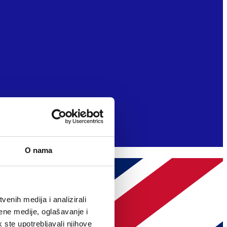
O nama
enih medija i analizirali
ene medije, oglašavanje i
k ste upotrebljavali njihove