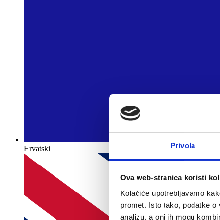
Privola
Hrvatski
Ova web-stranica koristi kol
Kolačiće upotrebljavamo kako 
promet. Isto tako, podatke o 
analizu, a oni ih mogu kombini