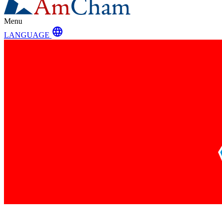
Menu
language
LANGUAGE