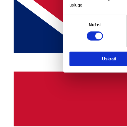
usluge.
Odabir
Nužni
pristanka
Uskrati