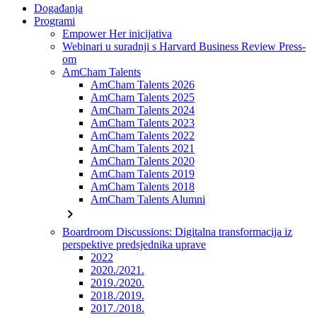
Događanja
Programi
Empower Her inicijativa
Webinari u suradnji s Harvard Business Review Press-
om
AmCham Talents
AmCham Talents 2026
AmCham Talents 2025
AmCham Talents 2024
AmCham Talents 2023
AmCham Talents 2022
AmCham Talents 2021
AmCham Talents 2020
AmCham Talents 2019
AmCham Talents 2018
AmCham Talents Alumni
chevron_right
Boardroom Discussions: Digitalna transformacija iz
perspektive predsjednika uprave
2022
2020./2021.
2019./2020.
2018./2019.
2017./2018.