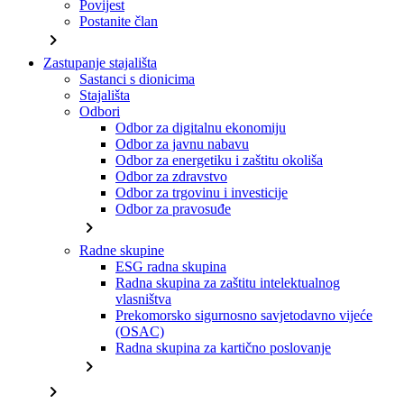
Povijest
Postanite član
chevron_right
Zastupanje stajališta
Sastanci s dionicima
Stajališta
Odbori
Odbor za digitalnu ekonomiju
Odbor za javnu nabavu
Odbor za energetiku i zaštitu okoliša
Odbor za zdravstvo
Odbor za trgovinu i investicije
Odbor za pravosuđe
chevron_right
Radne skupine
ESG radna skupina
Radna skupina za zaštitu intelektualnog
vlasništva
Prekomorsko sigurnosno savjetodavno vijeće
(OSAC)
Radna skupina za kartično poslovanje
chevron_right
chevron_right