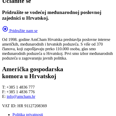
Učlanite se
Pridružite se vodećoj međunarodnoj poslovnoj
zajednici u Hrvatskoj.
stars
Pridružite nam se
Od 1998. godine AmCham Hrvatska predstavlja poslovne interese
američkih, međunarodnih i hrvatskih poduzeća. S više od 370
članova, koji zapošljavaju preko 110.000 osoba, glas smo
međunarodnih poduzeća u Hrvatskoj. Prvi smo izbor međunarodnih
poduzeća u zagovaranju javnih politika.
Američka gospodarska
komora u Hrvatskoj
T: +385 1 4836 777
F: +385 1 4836 776
E:
info@amcham.hr
VAT ID: HR 91127208369
Politika privatnosti