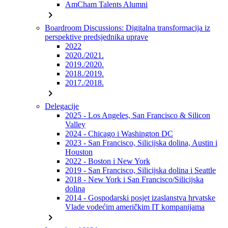
AmCham Talents Alumni
chevron_right
Boardroom Discussions: Digitalna transformacija iz
perspektive predsjednika uprave
2022
2020./2021.
2019./2020.
2018./2019.
2017./2018.
chevron_right
Delegacije
2025 - Los Angeles, San Francisco & Silicon
Valley
2024 - Chicago i Washington DC
2023 - San Francisco, Silicijska dolina, Austin i
Houston
2022 - Boston i New York
2019 - San Francisco, Silicijska dolina i Seattle
2018 - New York i San Francisco/Silicijska
dolina
2014 - Gospodarski posjet izaslanstva hrvatske
Vlade vodećim američkim IT kompanijama
chevron_right