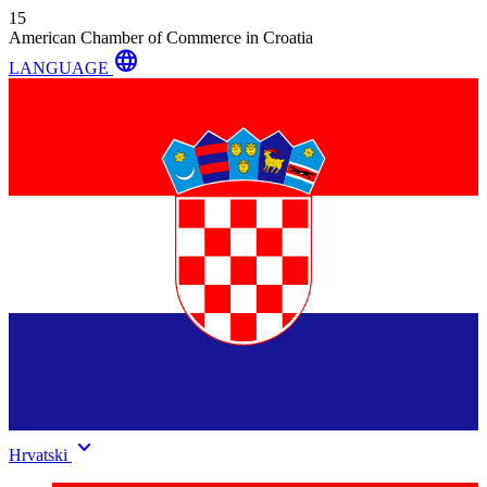
15
American Chamber of Commerce in Croatia
language
LANGUAGE
keyboard_arrow_down
Hrvatski