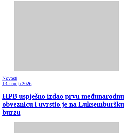
Novosti
13. srpnja 2026
HPB uspješno izdao prvu međunarodnu
obveznicu i uvrstio je na Luksemburšku
burzu