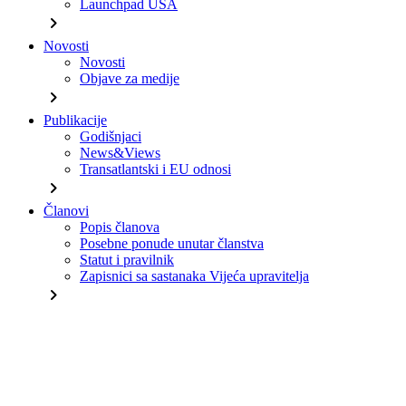
Launchpad USA
chevron_right
Novosti
Novosti
Objave za medije
chevron_right
Publikacije
Godišnjaci
News&Views
Transatlantski i EU odnosi
chevron_right
Članovi
Popis članova
Posebne ponude unutar članstva
Statut i pravilnik
Zapisnici sa sastanaka Vijeća upravitelja
chevron_right