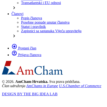
Transatlantski i EU odnosi
chevron_right
Članovi
Popis članova
Posebne ponude unutar članstva
Statut i pravilnik
Zapisnici sa sastanaka Vijeća upravitelja
chevron_right
stars
Postani član
account_circle
Prijava članova
© 2026.
AmCham Hrvatska.
Sva prava pridržana.
Član udruženja
AmChams in Europe
U.S.Chamber of Commerce
DESIGN BY THE BIG IDEA LAB