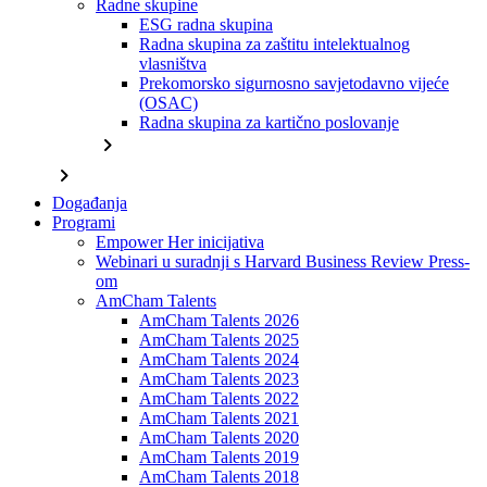
Radne skupine
ESG radna skupina
Radna skupina za zaštitu intelektualnog
vlasništva
Prekomorsko sigurnosno savjetodavno vijeće
(OSAC)
Radna skupina za kartično poslovanje
chevron_right
chevron_right
Događanja
Programi
Empower Her inicijativa
Webinari u suradnji s Harvard Business Review Press-
om
AmCham Talents
AmCham Talents 2026
AmCham Talents 2025
AmCham Talents 2024
AmCham Talents 2023
AmCham Talents 2022
AmCham Talents 2021
AmCham Talents 2020
AmCham Talents 2019
AmCham Talents 2018