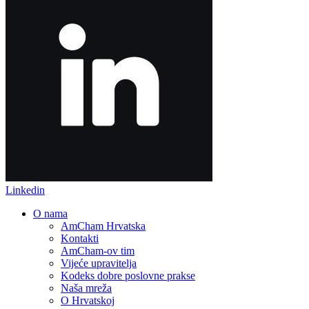
Linkedin
O nama
AmCham Hrvatska
Kontakti
AmCham-ov tim
Vijeće upravitelja
Kodeks dobre poslovne prakse
Naša mreža
O Hrvatskoj