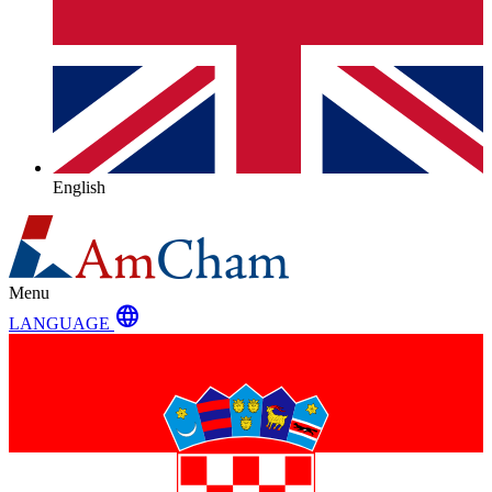
English
Menu
language
LANGUAGE