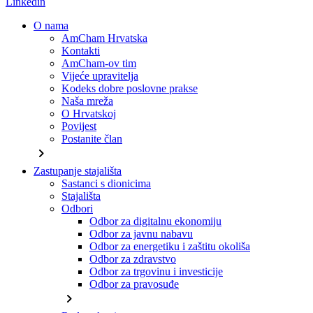
Linkedin
O nama
AmCham Hrvatska
Kontakti
AmCham-ov tim
Vijeće upravitelja
Kodeks dobre poslovne prakse
Naša mreža
O Hrvatskoj
Povijest
Postanite član
chevron_right
Zastupanje stajališta
Sastanci s dionicima
Stajališta
Odbori
Odbor za digitalnu ekonomiju
Odbor za javnu nabavu
Odbor za energetiku i zaštitu okoliša
Odbor za zdravstvo
Odbor za trgovinu i investicije
Odbor za pravosuđe
chevron_right