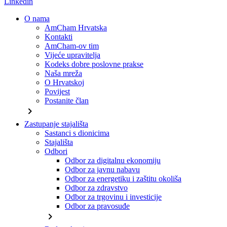
Linkedin
O nama
AmCham Hrvatska
Kontakti
AmCham-ov tim
Vijeće upravitelja
Kodeks dobre poslovne prakse
Naša mreža
O Hrvatskoj
Povijest
Postanite član
chevron_right
Zastupanje stajališta
Sastanci s dionicima
Stajališta
Odbori
Odbor za digitalnu ekonomiju
Odbor za javnu nabavu
Odbor za energetiku i zaštitu okoliša
Odbor za zdravstvo
Odbor za trgovinu i investicije
Odbor za pravosuđe
chevron_right