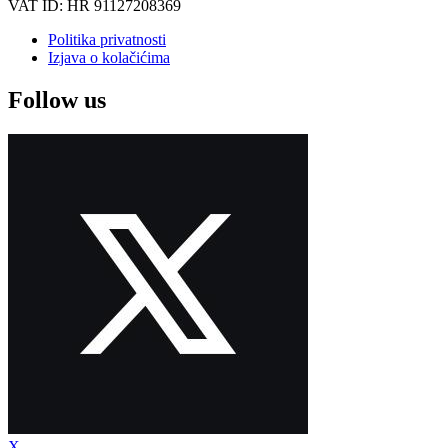
VAT ID: HR 91127208369
Politika privatnosti
Izjava o kolačićima
Follow us
X