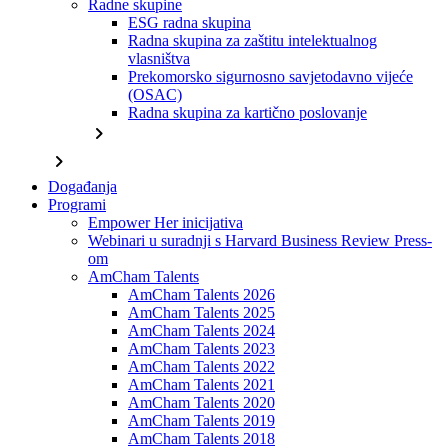
Radne skupine
ESG radna skupina
Radna skupina za zaštitu intelektualnog
vlasništva
Prekomorsko sigurnosno savjetodavno vijeće
(OSAC)
Radna skupina za kartično poslovanje
chevron_right
chevron_right
Događanja
Programi
Empower Her inicijativa
Webinari u suradnji s Harvard Business Review Press-
om
AmCham Talents
AmCham Talents 2026
AmCham Talents 2025
AmCham Talents 2024
AmCham Talents 2023
AmCham Talents 2022
AmCham Talents 2021
AmCham Talents 2020
AmCham Talents 2019
AmCham Talents 2018