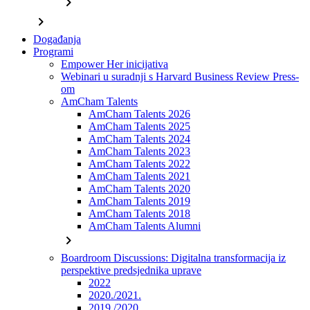
chevron_right
chevron_right
Događanja
Programi
Empower Her inicijativa
Webinari u suradnji s Harvard Business Review Press-
om
AmCham Talents
AmCham Talents 2026
AmCham Talents 2025
AmCham Talents 2024
AmCham Talents 2023
AmCham Talents 2022
AmCham Talents 2021
AmCham Talents 2020
AmCham Talents 2019
AmCham Talents 2018
AmCham Talents Alumni
chevron_right
Boardroom Discussions: Digitalna transformacija iz
perspektive predsjednika uprave
2022
2020./2021.
2019./2020.