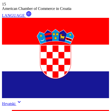
15
American Chamber of Commerce in Croatia
language
LANGUAGE
keyboard_arrow_down
Hrvatski