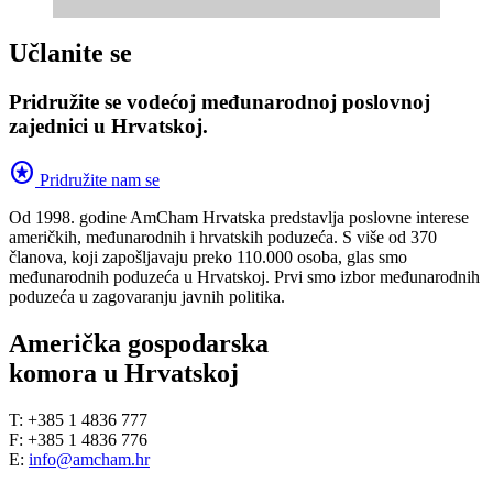
Učlanite se
Pridružite se vodećoj međunarodnoj poslovnoj
zajednici u Hrvatskoj.
stars
Pridružite nam se
Od 1998. godine AmCham Hrvatska predstavlja poslovne interese
američkih, međunarodnih i hrvatskih poduzeća. S više od 370
članova, koji zapošljavaju preko 110.000 osoba, glas smo
međunarodnih poduzeća u Hrvatskoj. Prvi smo izbor međunarodnih
poduzeća u zagovaranju javnih politika.
Američka gospodarska
komora u Hrvatskoj
T: +385 1 4836 777
F: +385 1 4836 776
E:
info@amcham.hr