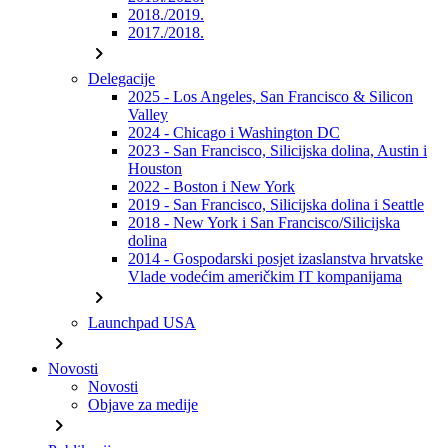
2018./2019.
2017./2018.
chevron_right
Delegacije
2025 - Los Angeles, San Francisco & Silicon
Valley
2024 - Chicago i Washington DC
2023 - San Francisco, Silicijska dolina, Austin i
Houston
2022 - Boston i New York
2019 - San Francisco, Silicijska dolina i Seattle
2018 - New York i San Francisco/Silicijska
dolina
2014 - Gospodarski posjet izaslanstva hrvatske
Vlade vodećim američkim IT kompanijama
chevron_right
Launchpad USA
chevron_right
Novosti
Novosti
Objave za medije
chevron_right