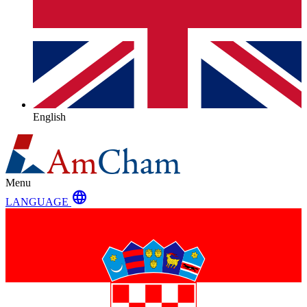
English
Menu
language
LANGUAGE