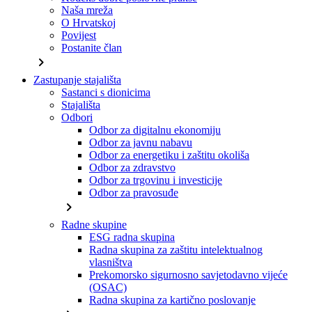
Naša mreža
O Hrvatskoj
Povijest
Postanite član
chevron_right
Zastupanje stajališta
Sastanci s dionicima
Stajališta
Odbori
Odbor za digitalnu ekonomiju
Odbor za javnu nabavu
Odbor za energetiku i zaštitu okoliša
Odbor za zdravstvo
Odbor za trgovinu i investicije
Odbor za pravosuđe
chevron_right
Radne skupine
ESG radna skupina
Radna skupina za zaštitu intelektualnog
vlasništva
Prekomorsko sigurnosno savjetodavno vijeće
(OSAC)
Radna skupina za kartično poslovanje