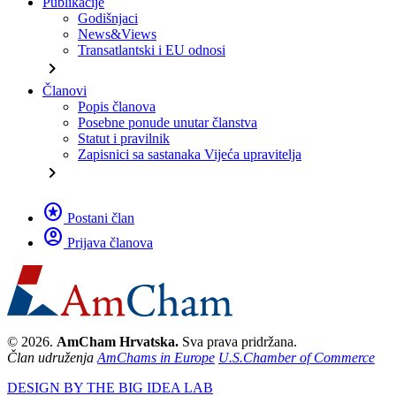
Publikacije
Godišnjaci
News&Views
Transatlantski i EU odnosi
chevron_right
Članovi
Popis članova
Posebne ponude unutar članstva
Statut i pravilnik
Zapisnici sa sastanaka Vijeća upravitelja
chevron_right
stars
Postani član
account_circle
Prijava članova
© 2026.
AmCham Hrvatska.
Sva prava pridržana.
Član udruženja
AmChams in Europe
U.S.Chamber of Commerce
DESIGN BY THE BIG IDEA LAB