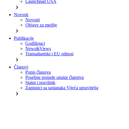
Launchpad USA
chevron_right
Novosti
Novosti
Objave za medije
chevron_right
Publikacije
Godišnjaci
News&Views
Transatlantski i EU odnosi
chevron_right
Članovi
Popis članova
Posebne ponude unutar članstva
Statut i pravilnik
Zapisnici sa sastanaka Vijeća upravitelja
chevron_right