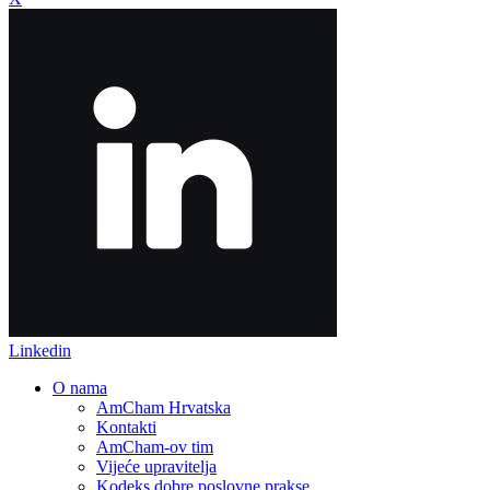
Linkedin
O nama
AmCham Hrvatska
Kontakti
AmCham-ov tim
Vijeće upravitelja
Kodeks dobre poslovne prakse