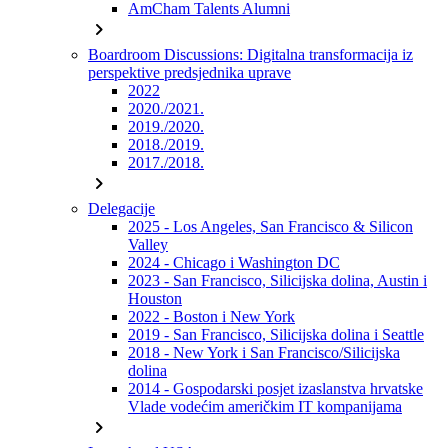
AmCham Talents Alumni
chevron_right
Boardroom Discussions: Digitalna transformacija iz
perspektive predsjednika uprave
2022
2020./2021.
2019./2020.
2018./2019.
2017./2018.
chevron_right
Delegacije
2025 - Los Angeles, San Francisco & Silicon
Valley
2024 - Chicago i Washington DC
2023 - San Francisco, Silicijska dolina, Austin i
Houston
2022 - Boston i New York
2019 - San Francisco, Silicijska dolina i Seattle
2018 - New York i San Francisco/Silicijska
dolina
2014 - Gospodarski posjet izaslanstva hrvatske
Vlade vodećim američkim IT kompanijama
chevron_right