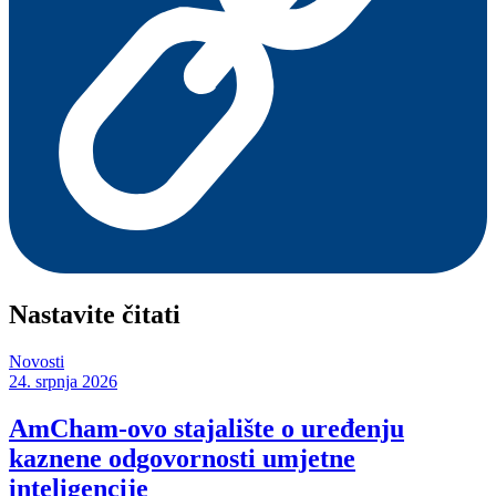
Nastavite čitati
Novosti
24. srpnja 2026
AmCham-ovo stajalište o uređenju
kaznene odgovornosti umjetne
inteligencije