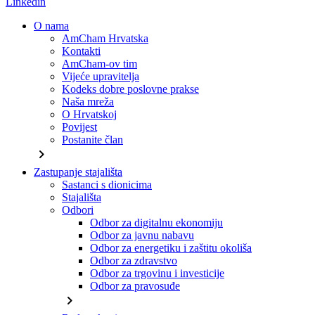
Linkedin
O nama
AmCham Hrvatska
Kontakti
AmCham-ov tim
Vijeće upravitelja
Kodeks dobre poslovne prakse
Naša mreža
O Hrvatskoj
Povijest
Postanite član
chevron_right
Zastupanje stajališta
Sastanci s dionicima
Stajališta
Odbori
Odbor za digitalnu ekonomiju
Odbor za javnu nabavu
Odbor za energetiku i zaštitu okoliša
Odbor za zdravstvo
Odbor za trgovinu i investicije
Odbor za pravosuđe
chevron_right