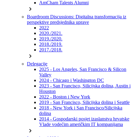
AmCham Talents Alumni
chevron_right
Boardroom Discussions: Digitalna transformacija iz
perspektive predsjednika uprave
2022
2020./2021.
2019./2020.
2018./2019.
2017./2018.
chevron_right
Delegacije
2025 - Los Angeles, San Francisco & Silicon
Valley
2024 - Chicago i Washington DC
2023 - San Francisco, Silicijska dolina, Austin i
Houston
2022 - Boston i New York
2019 - San Francisco, Silicijska dolina i Seattle
2018 - New York i San Francisco/Silicijska
dolina
2014 - Gospodarski posjet izaslanstva hrvatske
Vlade vodećim američkim IT kompanijama
chevron_right