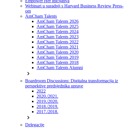
Empower Her inicijativa
Webinari u suradnji s Harvard Business Review Press-
om
AmCham Talents
AmCham Talents 2026
AmCham Talents 2025
AmCham Talents 2024
AmCham Talents 2023
AmCham Talents 2022
AmCham Talents 2021
AmCham Talents 2020
AmCham Talents 2019
AmCham Talents 2018
AmCham Talents Alumni
chevron_right
Boardroom Discussions: Digitalna transformacija iz
perspektive predsjednika uprave
2022
2020./2021.
2019./2020.
2018./2019.
2017./2018.
chevron_right
Delegacije