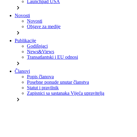
Launchpad USA
chevron_right
Novosti
Novosti
Objave za medije
chevron_right
Publikacije
Godišnjaci
News&Views
Transatlantski i EU odnosi
chevron_right
Članovi
Popis članova
Posebne ponude unutar članstva
Statut i pravilnik
Zapisnici sa sastanaka Vijeća upravitelja
chevron_right