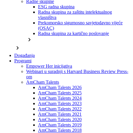
Radne skupine
ESG radna skupina
Radna skupina za zaštitu intelektualnog
vlasništva
Prekomorsko sigurnosno savjetodavno vijeće
(OSAC)
Radna skupina za kartično poslovanje
chevron_right
chevron_right
Događanja
Programi
Empower Her inicijativa
Webinari u suradnji s Harvard Business Review Press-
om
AmCham Talents
AmCham Talents 2026
AmCham Talents 2025
AmCham Talents 2024
AmCham Talents 2023
AmCham Talents 2022
AmCham Talents 2021
AmCham Talents 2020
AmCham Talents 2019
AmCham Talents 2018