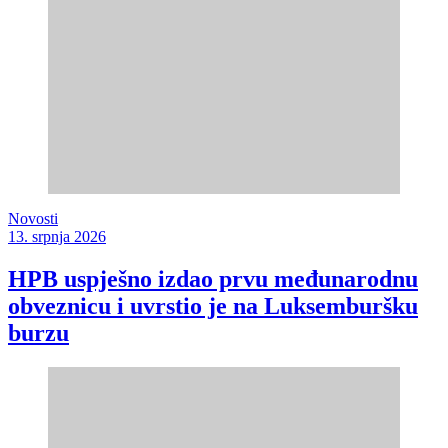
Novosti
13. srpnja 2026
HPB uspješno izdao prvu međunarodnu
obveznicu i uvrstio je na Luksemburšku
burzu