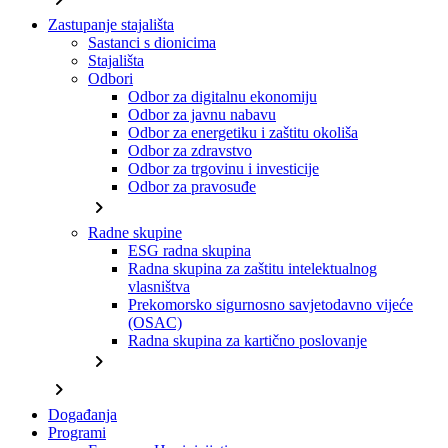
Zastupanje stajališta
Sastanci s dionicima
Stajališta
Odbori
Odbor za digitalnu ekonomiju
Odbor za javnu nabavu
Odbor za energetiku i zaštitu okoliša
Odbor za zdravstvo
Odbor za trgovinu i investicije
Odbor za pravosuđe
chevron_right
Radne skupine
ESG radna skupina
Radna skupina za zaštitu intelektualnog
vlasništva
Prekomorsko sigurnosno savjetodavno vijeće
(OSAC)
Radna skupina za kartično poslovanje
chevron_right
chevron_right
Događanja
Programi