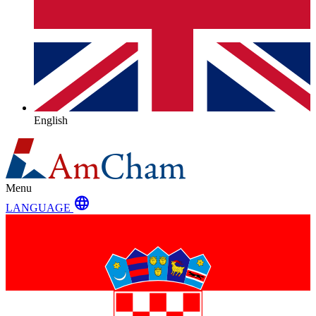
English
Menu
language
LANGUAGE