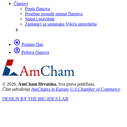
Članovi
Popis članova
Posebne ponude unutar članstva
Statut i pravilnik
Zapisnici sa sastanaka Vijeća upravitelja
chevron_right
stars
Postani član
account_circle
Prijava članova
© 2026.
AmCham Hrvatska.
Sva prava pridržana.
Član udruženja
AmChams in Europe
U.S.Chamber of Commerce
DESIGN BY THE BIG IDEA LAB