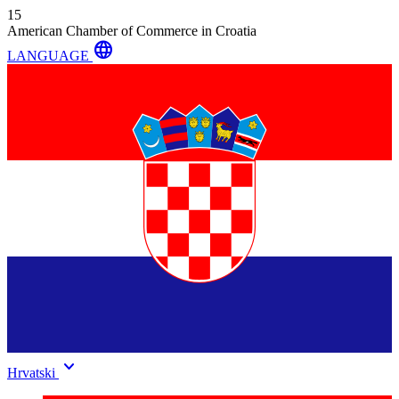
15
American Chamber of Commerce in Croatia
language
LANGUAGE
keyboard_arrow_down
Hrvatski