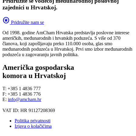
Pridružite se vodećoj međunarodnoj poslovnoj
zajednici u Hrvatskoj.
stars
Pridružite nam se
Od 1998. godine AmCham Hrvatska predstavlja poslovne interese
američkih, međunarodnih i hrvatskih poduzeća. S više od 370
članova, koji zapošljavaju preko 110.000 osoba, glas smo
međunarodnih poduzeća u Hrvatskoj. Prvi smo izbor međunarodnih
poduzeća u zagovaranju javnih politika.
Američka gospodarska
komora u Hrvatskoj
T: +385 1 4836 777
F: +385 1 4836 776
E:
info@amcham.hr
VAT ID: HR 91127208369
Politika privatnosti
Izjava o kolačićima