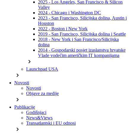
2025 - Los Angeles, San Francisco & Silicon
Valley
2024 - Chicago i Washington DC
2023 - San Francisco, Silicijska dolina, Austin i
Houston
2022 - Boston i New York
2019 - San Francisco, Silicijska dolina i Seattle
2018 - New York i San Francisco/Silicijska
dolina
2014 - Gospodarski posjet izaslanstva hrvatske
Vlade vodećim američkim IT kompanijama
chevron_right
Launchpad USA
chevron_right
Novosti
Novosti
Objave za medije
chevron_right
Publikacije
Godišnjaci
News&Views
Transatlantski i EU odnosi
chevron_right