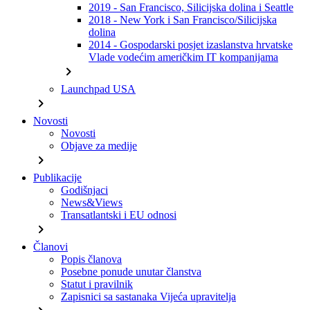
2019 - San Francisco, Silicijska dolina i Seattle
2018 - New York i San Francisco/Silicijska
dolina
2014 - Gospodarski posjet izaslanstva hrvatske
Vlade vodećim američkim IT kompanijama
chevron_right
Launchpad USA
chevron_right
Novosti
Novosti
Objave za medije
chevron_right
Publikacije
Godišnjaci
News&Views
Transatlantski i EU odnosi
chevron_right
Članovi
Popis članova
Posebne ponude unutar članstva
Statut i pravilnik
Zapisnici sa sastanaka Vijeća upravitelja