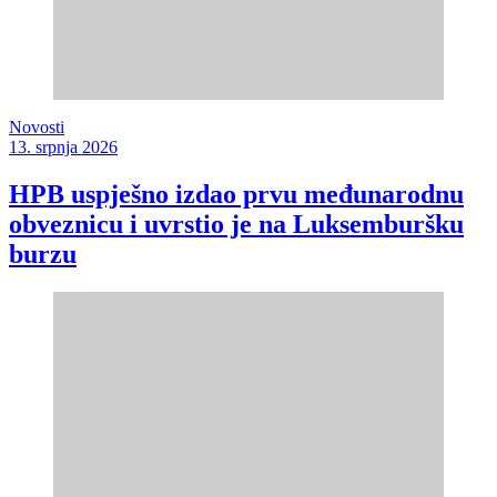
Novosti
13. srpnja 2026
HPB uspješno izdao prvu međunarodnu
obveznicu i uvrstio je na Luksemburšku
burzu