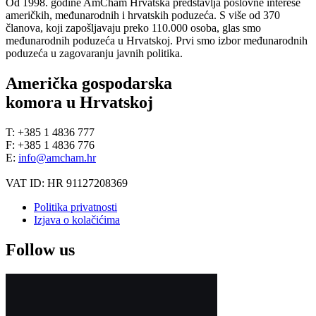
Od 1998. godine AmCham Hrvatska predstavlja poslovne interese
američkih, međunarodnih i hrvatskih poduzeća. S više od 370
članova, koji zapošljavaju preko 110.000 osoba, glas smo
međunarodnih poduzeća u Hrvatskoj. Prvi smo izbor međunarodnih
poduzeća u zagovaranju javnih politika.
Američka gospodarska
komora u Hrvatskoj
T: +385 1 4836 777
F: +385 1 4836 776
E:
info@amcham.hr
VAT ID: HR 91127208369
Politika privatnosti
Izjava o kolačićima
Follow us