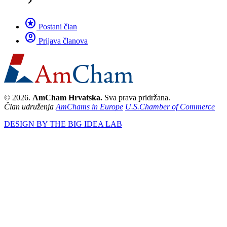
chevron_right
stars
Postani član
account_circle
Prijava članova
© 2026.
AmCham Hrvatska.
Sva prava pridržana.
Član udruženja
AmChams in Europe
U.S.Chamber of Commerce
DESIGN BY THE BIG IDEA LAB