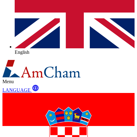
English
Menu
language
LANGUAGE