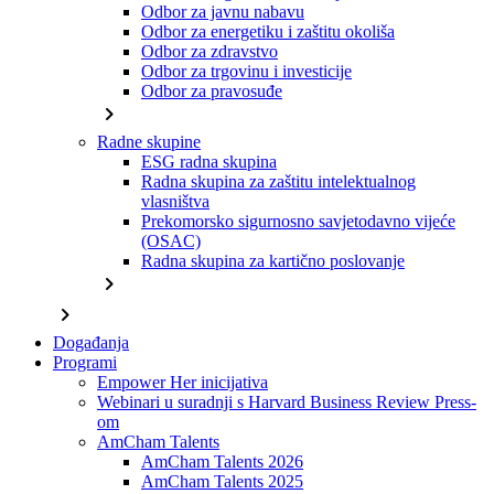
Odbor za javnu nabavu
Odbor za energetiku i zaštitu okoliša
Odbor za zdravstvo
Odbor za trgovinu i investicije
Odbor za pravosuđe
chevron_right
Radne skupine
ESG radna skupina
Radna skupina za zaštitu intelektualnog
vlasništva
Prekomorsko sigurnosno savjetodavno vijeće
(OSAC)
Radna skupina za kartično poslovanje
chevron_right
chevron_right
Događanja
Programi
Empower Her inicijativa
Webinari u suradnji s Harvard Business Review Press-
om
AmCham Talents
AmCham Talents 2026
AmCham Talents 2025