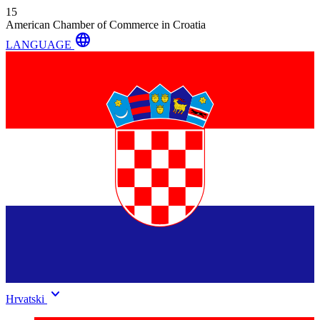
15
American Chamber of Commerce in Croatia
language
LANGUAGE
keyboard_arrow_down
Hrvatski