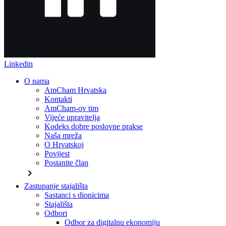
Linkedin
O nama
AmCham Hrvatska
Kontakti
AmCham-ov tim
Vijeće upravitelja
Kodeks dobre poslovne prakse
Naša mreža
O Hrvatskoj
Povijest
Postanite član
chevron_right
Zastupanje stajališta
Sastanci s dionicima
Stajališta
Odbori
Odbor za digitalnu ekonomiju