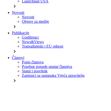
Launchpad USA
chevron_right
Novosti
Novosti
Objave za medije
chevron_right
Publikacije
Godišnjaci
News&Views
Transatlantski i EU odnosi
chevron_right
Članovi
Popis članova
Posebne ponude unutar članstva
Statut i pravilnik
Zapisnici sa sastanaka Vijeća upravitelja
chevron_right