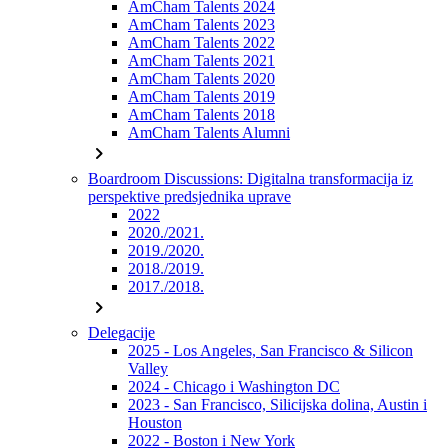
AmCham Talents 2024
AmCham Talents 2023
AmCham Talents 2022
AmCham Talents 2021
AmCham Talents 2020
AmCham Talents 2019
AmCham Talents 2018
AmCham Talents Alumni
chevron_right
Boardroom Discussions: Digitalna transformacija iz
perspektive predsjednika uprave
2022
2020./2021.
2019./2020.
2018./2019.
2017./2018.
chevron_right
Delegacije
2025 - Los Angeles, San Francisco & Silicon
Valley
2024 - Chicago i Washington DC
2023 - San Francisco, Silicijska dolina, Austin i
Houston
2022 - Boston i New York