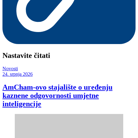
Nastavite čitati
Novosti
24. srpnja 2026
AmCham-ovo stajalište o uređenju
kaznene odgovornosti umjetne
inteligencije