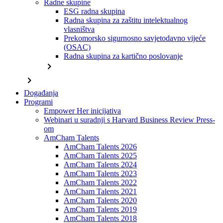
Radne skupine
ESG radna skupina
Radna skupina za zaštitu intelektualnog
vlasništva
Prekomorsko sigurnosno savjetodavno vijeće
(OSAC)
Radna skupina za kartično poslovanje
chevron_right
chevron_right
Događanja
Programi
Empower Her inicijativa
Webinari u suradnji s Harvard Business Review Press-
om
AmCham Talents
AmCham Talents 2026
AmCham Talents 2025
AmCham Talents 2024
AmCham Talents 2023
AmCham Talents 2022
AmCham Talents 2021
AmCham Talents 2020
AmCham Talents 2019
AmCham Talents 2018