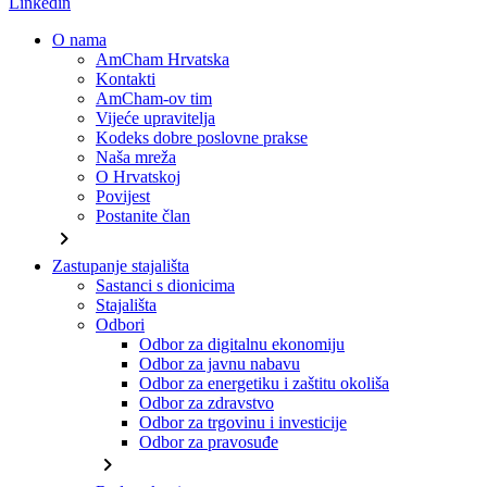
Linkedin
O nama
AmCham Hrvatska
Kontakti
AmCham-ov tim
Vijeće upravitelja
Kodeks dobre poslovne prakse
Naša mreža
O Hrvatskoj
Povijest
Postanite član
chevron_right
Zastupanje stajališta
Sastanci s dionicima
Stajališta
Odbori
Odbor za digitalnu ekonomiju
Odbor za javnu nabavu
Odbor za energetiku i zaštitu okoliša
Odbor za zdravstvo
Odbor za trgovinu i investicije
Odbor za pravosuđe
chevron_right