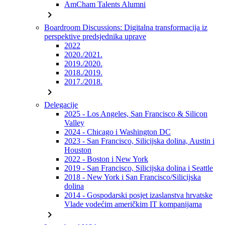
AmCham Talents Alumni
chevron_right
Boardroom Discussions: Digitalna transformacija iz
perspektive predsjednika uprave
2022
2020./2021.
2019./2020.
2018./2019.
2017./2018.
chevron_right
Delegacije
2025 - Los Angeles, San Francisco & Silicon
Valley
2024 - Chicago i Washington DC
2023 - San Francisco, Silicijska dolina, Austin i
Houston
2022 - Boston i New York
2019 - San Francisco, Silicijska dolina i Seattle
2018 - New York i San Francisco/Silicijska
dolina
2014 - Gospodarski posjet izaslanstva hrvatske
Vlade vodećim američkim IT kompanijama
chevron_right