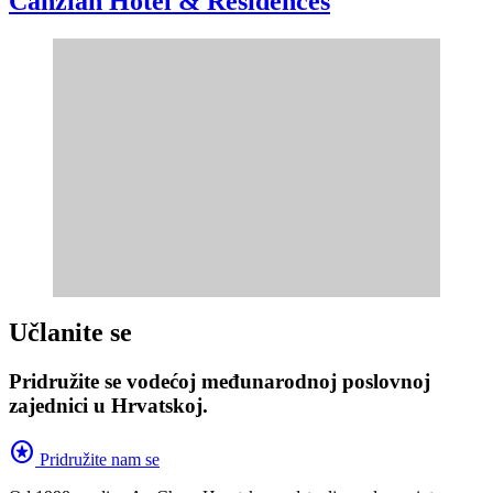
Canzian Hotel & Residences
Učlanite se
Pridružite se vodećoj međunarodnoj poslovnoj
zajednici u Hrvatskoj.
stars
Pridružite nam se