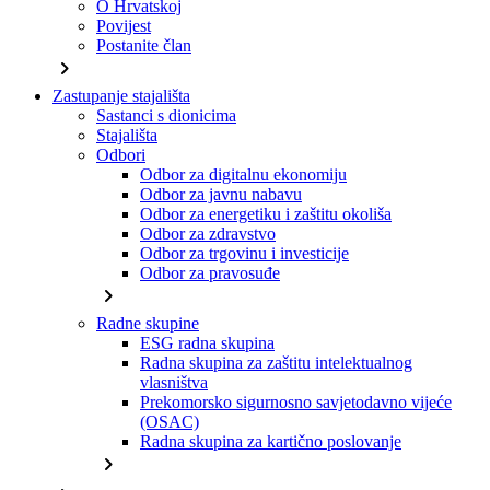
O Hrvatskoj
Povijest
Postanite član
chevron_right
Zastupanje stajališta
Sastanci s dionicima
Stajališta
Odbori
Odbor za digitalnu ekonomiju
Odbor za javnu nabavu
Odbor za energetiku i zaštitu okoliša
Odbor za zdravstvo
Odbor za trgovinu i investicije
Odbor za pravosuđe
chevron_right
Radne skupine
ESG radna skupina
Radna skupina za zaštitu intelektualnog
vlasništva
Prekomorsko sigurnosno savjetodavno vijeće
(OSAC)
Radna skupina za kartično poslovanje
chevron_right