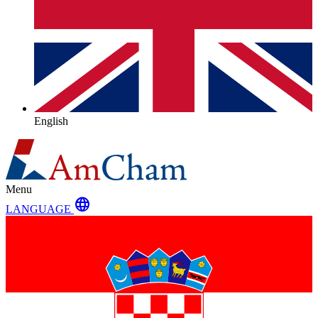
English
Menu
language
LANGUAGE