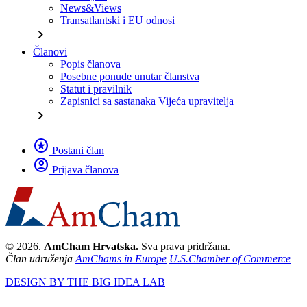
News&Views
Transatlantski i EU odnosi
chevron_right
Članovi
Popis članova
Posebne ponude unutar članstva
Statut i pravilnik
Zapisnici sa sastanaka Vijeća upravitelja
chevron_right
stars
Postani član
account_circle
Prijava članova
© 2026.
AmCham Hrvatska.
Sva prava pridržana.
Član udruženja
AmChams in Europe
U.S.Chamber of Commerce
DESIGN BY THE BIG IDEA LAB