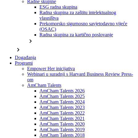
Radne skupine
ESG radna skupina
Radna skupina za zaštitu intelektualnog
vlasništva
Prekomorsko sigurnosno savjetodavno vijeće
(OSAC)
Radna skupina za kartično poslovanje
chevron_right
chevron_right
Događanja
Programi
Empower Her inicijativa
Webinari u suradnji s Harvard Business Review Press-
om
AmCham Talents
AmCham Talents 2026
AmCham Talents 2025
AmCham Talents 2024
AmCham Talents 2023
AmCham Talents 2022
AmCham Talents 2021
AmCham Talents 2020
AmCham Talents 2019
AmCham Talents 2018