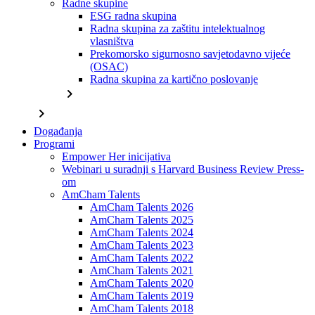
Radne skupine
ESG radna skupina
Radna skupina za zaštitu intelektualnog
vlasništva
Prekomorsko sigurnosno savjetodavno vijeće
(OSAC)
Radna skupina za kartično poslovanje
chevron_right
chevron_right
Događanja
Programi
Empower Her inicijativa
Webinari u suradnji s Harvard Business Review Press-
om
AmCham Talents
AmCham Talents 2026
AmCham Talents 2025
AmCham Talents 2024
AmCham Talents 2023
AmCham Talents 2022
AmCham Talents 2021
AmCham Talents 2020
AmCham Talents 2019
AmCham Talents 2018