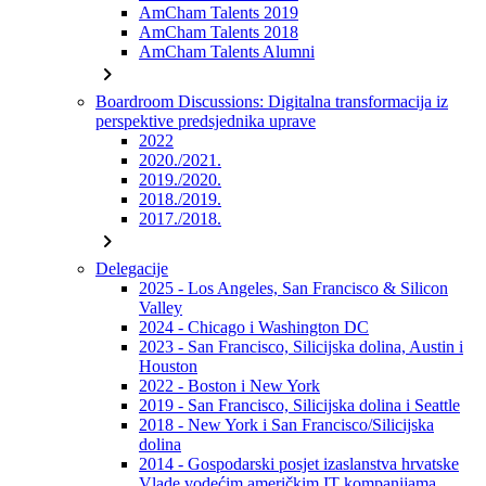
AmCham Talents 2019
AmCham Talents 2018
AmCham Talents Alumni
chevron_right
Boardroom Discussions: Digitalna transformacija iz
perspektive predsjednika uprave
2022
2020./2021.
2019./2020.
2018./2019.
2017./2018.
chevron_right
Delegacije
2025 - Los Angeles, San Francisco & Silicon
Valley
2024 - Chicago i Washington DC
2023 - San Francisco, Silicijska dolina, Austin i
Houston
2022 - Boston i New York
2019 - San Francisco, Silicijska dolina i Seattle
2018 - New York i San Francisco/Silicijska
dolina
2014 - Gospodarski posjet izaslanstva hrvatske
Vlade vodećim američkim IT kompanijama