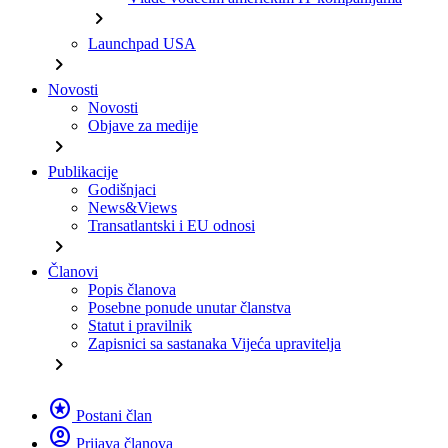
chevron_right
Launchpad USA
chevron_right
Novosti
Novosti
Objave za medije
chevron_right
Publikacije
Godišnjaci
News&Views
Transatlantski i EU odnosi
chevron_right
Članovi
Popis članova
Posebne ponude unutar članstva
Statut i pravilnik
Zapisnici sa sastanaka Vijeća upravitelja
chevron_right
stars
Postani član
account_circle
Prijava članova