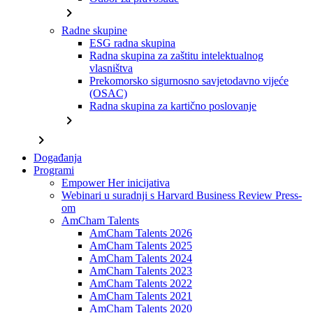
chevron_right
Radne skupine
ESG radna skupina
Radna skupina za zaštitu intelektualnog
vlasništva
Prekomorsko sigurnosno savjetodavno vijeće
(OSAC)
Radna skupina za kartično poslovanje
chevron_right
chevron_right
Događanja
Programi
Empower Her inicijativa
Webinari u suradnji s Harvard Business Review Press-
om
AmCham Talents
AmCham Talents 2026
AmCham Talents 2025
AmCham Talents 2024
AmCham Talents 2023
AmCham Talents 2022
AmCham Talents 2021
AmCham Talents 2020