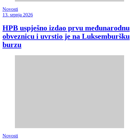
Novosti
13. srpnja 2026
HPB uspješno izdao prvu međunarodnu
obveznicu i uvrstio je na Luksemburšku
burzu
Novosti