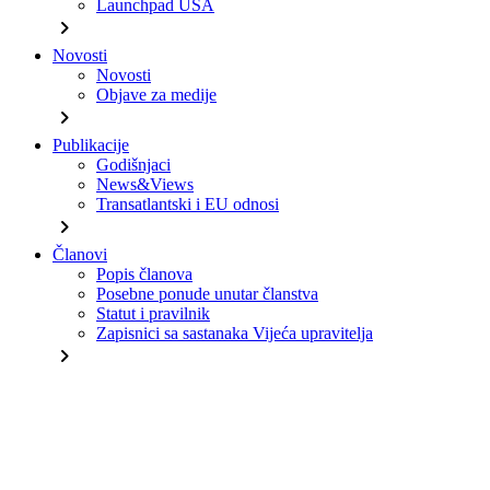
Launchpad USA
chevron_right
Novosti
Novosti
Objave za medije
chevron_right
Publikacije
Godišnjaci
News&Views
Transatlantski i EU odnosi
chevron_right
Članovi
Popis članova
Posebne ponude unutar članstva
Statut i pravilnik
Zapisnici sa sastanaka Vijeća upravitelja
chevron_right