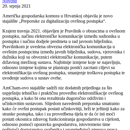
Novosti
20. srpnja 2021
Američka gospodarska komora u Hrvatskoj objavila je novo
stajalište „Preporuke za digitalizaciju ovršnog postupka“.
Krajem travnja 2021. objavljen je Pravilnik o obrascima u ovršnom
postupku, načinu elektroničke komunikacije između sudionika u
postupku i načinu dodjele predmeta u rad javnom bilježniku.
Pravilnikom je uvedena obvezna elektronička komunikacija u
ovršnim postupcima između javnih bilježnika, sudova, vjerovnika i
dužnika koji su obveznici elektroničke komunikacije, putem
državnog mrežnog sustava. Najbitnije izmjene koje se najavljuju,
odnosno izmjene kojima se planiraju postići zacrtani ciljevi su
elektronifikacija ovršnog postupka, smanjenje troškova postupka te
uvođenje sudova u sustav ovrhe.
AmCham-ovo stajalište sadrži niz dodatnih prijedloga za što
uspješniju tehničku i praktičnu provedbu elektronifikacije ovršnog
postupka, a kako bi ona rezultirala dugoročno održivim i
učinkovitim sustavom. Slijedom navedenih preporuka smatramo
kako će ovršni postupak postati učinkovitiji, brži te jeftiniji kako za
stranke postupka, tako i za provedbena tijela te da će isti moći
postati okosnica zdravog funkcioniranja gospodarstva u cijelosti,
odnosno pomoći oporavku gospodarstva, istovremeno time
poštujući dostojanstvo ovršenika i unaprjeđujući njegova prava.