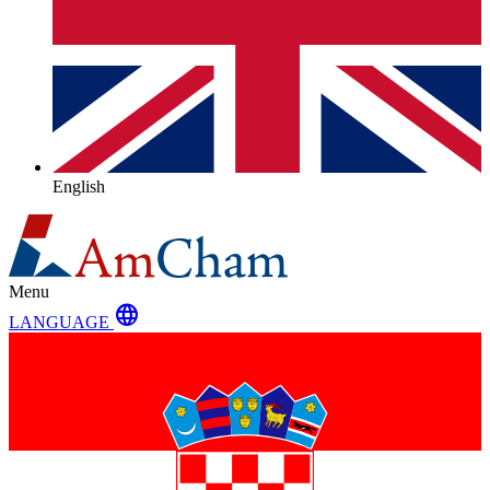
English
Menu
language
LANGUAGE