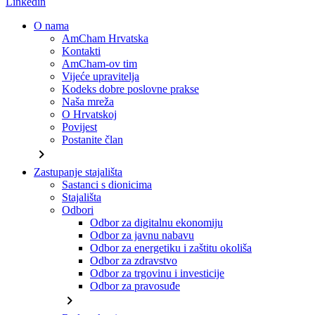
Linkedin
O nama
AmCham Hrvatska
Kontakti
AmCham-ov tim
Vijeće upravitelja
Kodeks dobre poslovne prakse
Naša mreža
O Hrvatskoj
Povijest
Postanite član
chevron_right
Zastupanje stajališta
Sastanci s dionicima
Stajališta
Odbori
Odbor za digitalnu ekonomiju
Odbor za javnu nabavu
Odbor za energetiku i zaštitu okoliša
Odbor za zdravstvo
Odbor za trgovinu i investicije
Odbor za pravosuđe
chevron_right