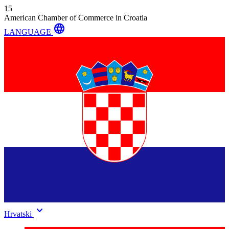
15
American Chamber of Commerce in Croatia
language
LANGUAGE
keyboard_arrow_down
Hrvatski