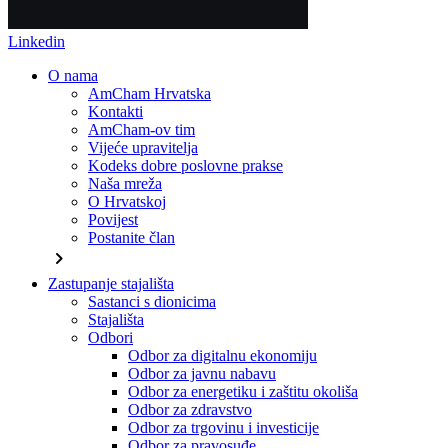
Linkedin
O nama
AmCham Hrvatska
Kontakti
AmCham-ov tim
Vijeće upravitelja
Kodeks dobre poslovne prakse
Naša mreža
O Hrvatskoj
Povijest
Postanite član
chevron_right
Zastupanje stajališta
Sastanci s dionicima
Stajališta
Odbori
Odbor za digitalnu ekonomiju
Odbor za javnu nabavu
Odbor za energetiku i zaštitu okoliša
Odbor za zdravstvo
Odbor za trgovinu i investicije
Odbor za pravosuđe