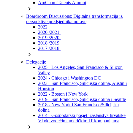
AmCham Talents Alumni
chevron_right
Boardroom Discussions: Digitalna transformacija iz
perspektive predsjednika uprave
2022
2020./2021.
2019./2020.
2018./2019.
2017./2018.
chevron_right
Delegacije
2025 - Los Angeles, San Francisco & Silicon
Valley
2024 - Chicago i Washington DC
2023 - San Francisco, Silicijska dolina, Austin i
Houston
2022 - Boston i New York
2019 - San Francisco, Silicijska dolina i Seattle
2018 - New York i San Francisco/Silicijska
dolina
2014 - Gospodarski posjet izaslanstva hrvatske
Vlade vodećim američkim IT kompanijama
chevron_right