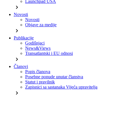
Launchpad USA
chevron_right
Novosti
Novosti
Objave za medije
chevron_right
Publikacije
Godišnjaci
News&Views
Transatlantski i EU odnosi
chevron_right
Članovi
Popis članova
Posebne ponude unutar članstva
Statut i pravilnik
Zapisnici sa sastanaka Vijeća upravitelja
chevron_right