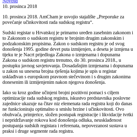
Novosti
10. prosinca 2018
10. prosinca 2018. AmCham je usvojio stajalište „Preporuke za
povećanje učinkovitosti rada sudskog registra“.
Sudski registar u Hrvatskoj je primarno uređen zasebnim zakonom i
to Zakonom o sudskom registru te brojnim drugim zakonskim i
podzakonskim propisima. Zakon o sudskom registru je od svog
donošenja 1995. godine devet puta izmijenjen, a deseta je izmjena u
tijeku te je Nacrt prijedloga Zakona o izmjenama i dopunama
Zakona o sudskom registru trenutno, do 30. prosinca 2018., u
postupku javnog savjetovanja. Dosadašnjim izmjenama i dopunama
u zakon su unesena brojna rješenja kojima je upis u registar
usklađivan s europskom pravnom stečevinom i s drugim zakonima
donesenim ili izmijenjenim nakon njegova donošenja.
Iako su kroz godine učinjeni brojni pozitivni pomaci s ciljem
optimizacije rada sudskog registra, iskustvo predstavnika poslovne
zajednice ukazuje na čitav niz elemenata rada registra koji do danas
ne funkcioniraju optimalno u smislu brzine i učinkovitosti. Ovo
obuhvaća, primjerice, složen postupak registracije i likvidacije tvrtki
i nepridržavanje rokova kod donošenja odluka, neusklađenost
postupanja sudskih registara i referenata, nepovezanost sustava u
praksi i druge segmente rada registra.