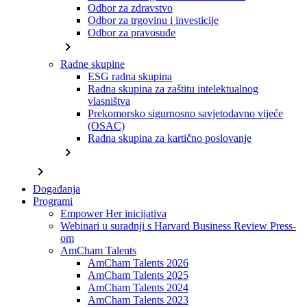
Odbor za zdravstvo
Odbor za trgovinu i investicije
Odbor za pravosuđe
chevron_right
Radne skupine
ESG radna skupina
Radna skupina za zaštitu intelektualnog
vlasništva
Prekomorsko sigurnosno savjetodavno vijeće
(OSAC)
Radna skupina za kartično poslovanje
chevron_right
chevron_right
Događanja
Programi
Empower Her inicijativa
Webinari u suradnji s Harvard Business Review Press-
om
AmCham Talents
AmCham Talents 2026
AmCham Talents 2025
AmCham Talents 2024
AmCham Talents 2023