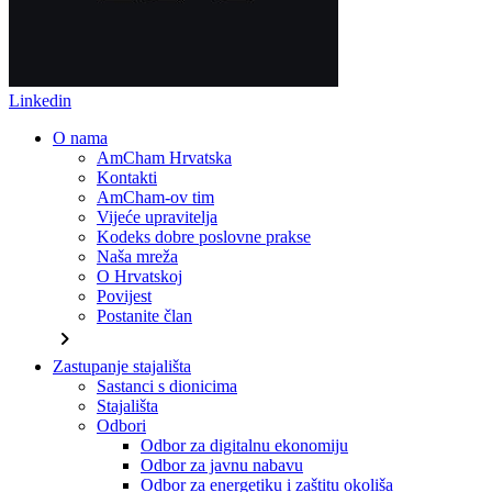
Linkedin
O nama
AmCham Hrvatska
Kontakti
AmCham-ov tim
Vijeće upravitelja
Kodeks dobre poslovne prakse
Naša mreža
O Hrvatskoj
Povijest
Postanite član
chevron_right
Zastupanje stajališta
Sastanci s dionicima
Stajališta
Odbori
Odbor za digitalnu ekonomiju
Odbor za javnu nabavu
Odbor za energetiku i zaštitu okoliša