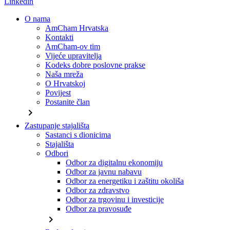
Linkedin
O nama
AmCham Hrvatska
Kontakti
AmCham-ov tim
Vijeće upravitelja
Kodeks dobre poslovne prakse
Naša mreža
O Hrvatskoj
Povijest
Postanite član
chevron_right
Zastupanje stajališta
Sastanci s dionicima
Stajališta
Odbori
Odbor za digitalnu ekonomiju
Odbor za javnu nabavu
Odbor za energetiku i zaštitu okoliša
Odbor za zdravstvo
Odbor za trgovinu i investicije
Odbor za pravosuđe
chevron_right