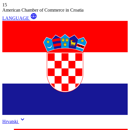
15
American Chamber of Commerce in Croatia
language
LANGUAGE
keyboard_arrow_down
Hrvatski