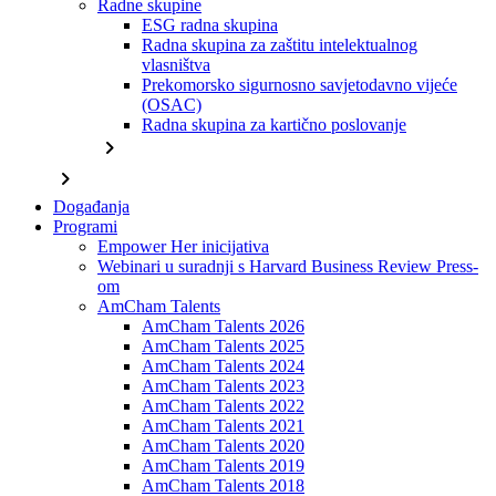
Radne skupine
ESG radna skupina
Radna skupina za zaštitu intelektualnog
vlasništva
Prekomorsko sigurnosno savjetodavno vijeće
(OSAC)
Radna skupina za kartično poslovanje
chevron_right
chevron_right
Događanja
Programi
Empower Her inicijativa
Webinari u suradnji s Harvard Business Review Press-
om
AmCham Talents
AmCham Talents 2026
AmCham Talents 2025
AmCham Talents 2024
AmCham Talents 2023
AmCham Talents 2022
AmCham Talents 2021
AmCham Talents 2020
AmCham Talents 2019
AmCham Talents 2018