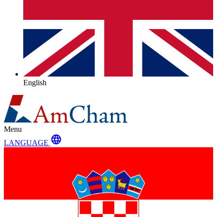
English
Menu
language
LANGUAGE