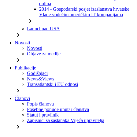
dolina
2014 - Gospodarski posjet izaslanstva hrvatske
Vlade vodećim američkim IT kompanijama
chevron_right
Launchpad USA
chevron_right
Novosti
Novosti
Objave za medije
chevron_right
Publikacije
Godišnjaci
News&Views
Transatlantski i EU odnosi
chevron_right
Članovi
Popis članova
Posebne ponude unutar članstva
Statut i pravilnik
Zapisnici sa sastanaka Vijeća upravitelja
chevron_right