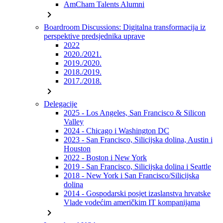
AmCham Talents Alumni
chevron_right
Boardroom Discussions: Digitalna transformacija iz
perspektive predsjednika uprave
2022
2020./2021.
2019./2020.
2018./2019.
2017./2018.
chevron_right
Delegacije
2025 - Los Angeles, San Francisco & Silicon
Valley
2024 - Chicago i Washington DC
2023 - San Francisco, Silicijska dolina, Austin i
Houston
2022 - Boston i New York
2019 - San Francisco, Silicijska dolina i Seattle
2018 - New York i San Francisco/Silicijska
dolina
2014 - Gospodarski posjet izaslanstva hrvatske
Vlade vodećim američkim IT kompanijama
chevron_right