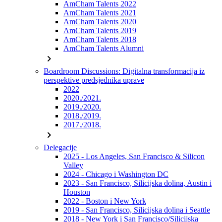
AmCham Talents 2022
AmCham Talents 2021
AmCham Talents 2020
AmCham Talents 2019
AmCham Talents 2018
AmCham Talents Alumni
chevron_right
Boardroom Discussions: Digitalna transformacija iz
perspektive predsjednika uprave
2022
2020./2021.
2019./2020.
2018./2019.
2017./2018.
chevron_right
Delegacije
2025 - Los Angeles, San Francisco & Silicon
Valley
2024 - Chicago i Washington DC
2023 - San Francisco, Silicijska dolina, Austin i
Houston
2022 - Boston i New York
2019 - San Francisco, Silicijska dolina i Seattle
2018 - New York i San Francisco/Silicijska