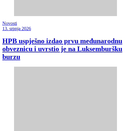
Novosti
13. srpnja 2026
HPB uspješno izdao prvu međunarodnu
obveznicu i uvrstio je na Luksemburšku
burzu