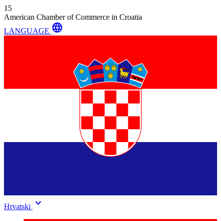
15
American Chamber of Commerce in Croatia
language
LANGUAGE
keyboard_arrow_down
Hrvatski