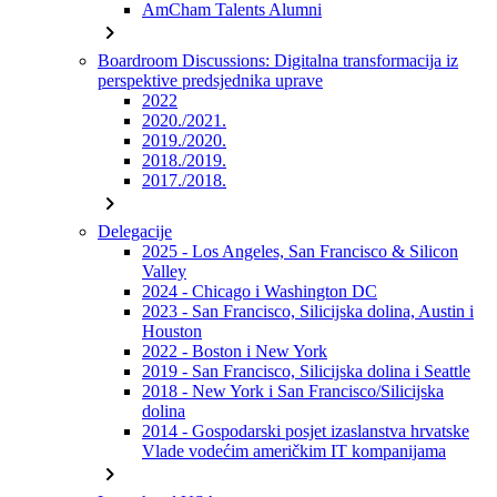
AmCham Talents Alumni
chevron_right
Boardroom Discussions: Digitalna transformacija iz
perspektive predsjednika uprave
2022
2020./2021.
2019./2020.
2018./2019.
2017./2018.
chevron_right
Delegacije
2025 - Los Angeles, San Francisco & Silicon
Valley
2024 - Chicago i Washington DC
2023 - San Francisco, Silicijska dolina, Austin i
Houston
2022 - Boston i New York
2019 - San Francisco, Silicijska dolina i Seattle
2018 - New York i San Francisco/Silicijska
dolina
2014 - Gospodarski posjet izaslanstva hrvatske
Vlade vodećim američkim IT kompanijama
chevron_right