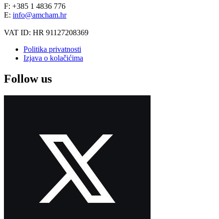
F: +385 1 4836 776
E:
info@amcham.hr
VAT ID: HR 91127208369
Politika privatnosti
Izjava o kolačićima
Follow us