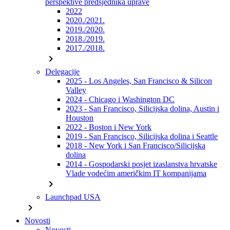
perspektive predsjednika uprave
2022
2020./2021.
2019./2020.
2018./2019.
2017./2018.
chevron_right
Delegacije
2025 - Los Angeles, San Francisco & Silicon
Valley
2024 - Chicago i Washington DC
2023 - San Francisco, Silicijska dolina, Austin i
Houston
2022 - Boston i New York
2019 - San Francisco, Silicijska dolina i Seattle
2018 - New York i San Francisco/Silicijska
dolina
2014 - Gospodarski posjet izaslanstva hrvatske
Vlade vodećim američkim IT kompanijama
chevron_right
Launchpad USA
chevron_right
Novosti
Novosti