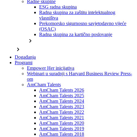
Radne skupine
ESG radna skupina
Radna skupina za zaštitu intelektualnog
vlasništva
Prekomorsko sigurnosno savjetodavno vijeće
(OSAC)
Radna skupina za kartično poslovanje
chevron_right
chevron_right
Događanja
Programi
Empower Her inicijativa
Webinari u suradnji s Harvard Business Review Press-
om
AmCham Talents
AmCham Talents 2026
AmCham Talents 2025
AmCham Talents 2024
AmCham Talents 2023
AmCham Talents 2022
AmCham Talents 2021
AmCham Talents 2020
AmCham Talents 2019
AmCham Talents 2018