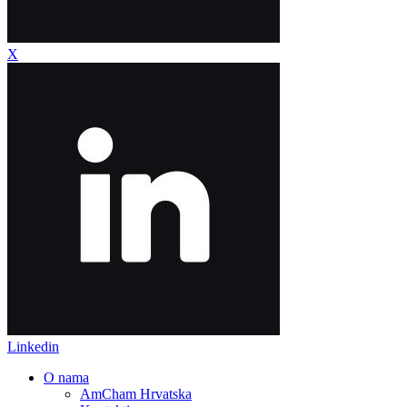
X
Linkedin
O nama
AmCham Hrvatska