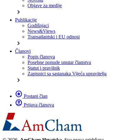
Objave za medije
chevron_right
Publikacije
Godišnjaci
News&Views
Transatlantski i EU odnosi
chevron_right
Članovi
Popis članova
Posebne ponude unutar članstva
Statut i pravilnik
Zapisnici sa sastanaka Vijeća upravitelja
chevron_right
stars
Postani član
account_circle
Prijava članova
© 2026.
AmCham Hrvatska.
Sva prava pridržana.