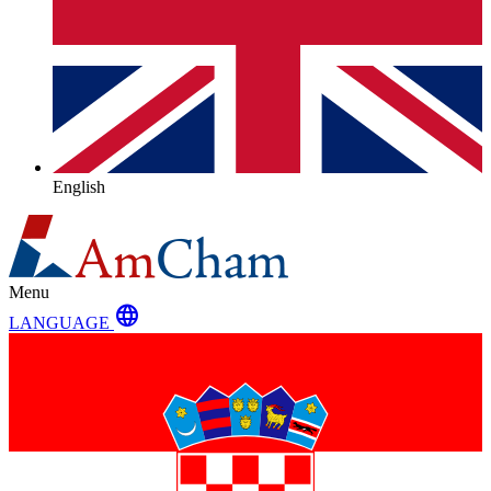
English
Menu
language
LANGUAGE