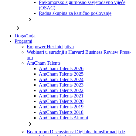
Prekomorsko sigurnosno savjetodavno vijeće
(OSAC)
Radna skupina za kartično poslovanje
chevron_right
chevron_right
Događanja
Programi
Empower Her inicijativa
Webinari u suradnji s Harvard Business Review Press-
om
AmCham Talents
AmCham Talents 2026
AmCham Talents 2025
AmCham Talents 2024
AmCham Talents 2023
AmCham Talents 2022
AmCham Talents 2021
AmCham Talents 2020
AmCham Talents 2019
AmCham Talents 2018
AmCham Talents Alumni
chevron_right
Boardroom Discussions: Digitalna transformacija iz