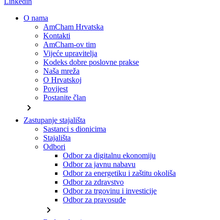
Linkedin
O nama
AmCham Hrvatska
Kontakti
AmCham-ov tim
Vijeće upravitelja
Kodeks dobre poslovne prakse
Naša mreža
O Hrvatskoj
Povijest
Postanite član
chevron_right
Zastupanje stajališta
Sastanci s dionicima
Stajališta
Odbori
Odbor za digitalnu ekonomiju
Odbor za javnu nabavu
Odbor za energetiku i zaštitu okoliša
Odbor za zdravstvo
Odbor za trgovinu i investicije
Odbor za pravosuđe
chevron_right