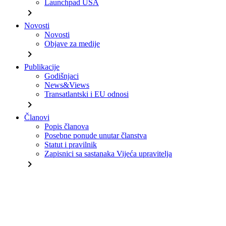
Launchpad USA
chevron_right
Novosti
Novosti
Objave za medije
chevron_right
Publikacije
Godišnjaci
News&Views
Transatlantski i EU odnosi
chevron_right
Članovi
Popis članova
Posebne ponude unutar članstva
Statut i pravilnik
Zapisnici sa sastanaka Vijeća upravitelja
chevron_right