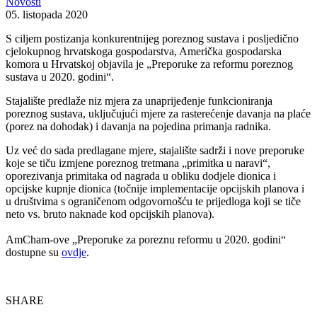
Novosti
05. listopada 2020
S ciljem postizanja konkurentnijeg poreznog sustava i posljedično
cjelokupnog hrvatskoga gospodarstva, Američka gospodarska
komora u Hrvatskoj objavila je „Preporuke za reformu poreznog
sustava u 2020. godini“.
Stajalište predlaže niz mjera za unaprijeđenje funkcioniranja
poreznog sustava, uključujući mjere za rasterećenje davanja na plaće
(porez na dohodak) i davanja na pojedina primanja radnika.
Uz već do sada predlagane mjere, stajalište sadrži i nove preporuke
koje se tiču izmjene poreznog tretmana „primitka u naravi“,
oporezivanja primitaka od nagrada u obliku dodjele dionica i
opcijske kupnje dionica (točnije implementacije opcijskih planova i
u društvima s ograničenom odgovornošću te prijedloga koji se tiče
neto vs. bruto naknade kod opcijskih planova).
AmCham-ove „Preporuke za poreznu reformu u 2020. godini“
dostupne su
ovdje
.
SHARE