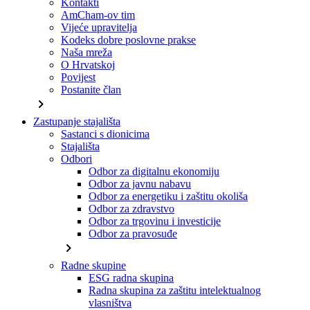
Kontakti
AmCham-ov tim
Vijeće upravitelja
Kodeks dobre poslovne prakse
Naša mreža
O Hrvatskoj
Povijest
Postanite član
chevron_right
Zastupanje stajališta
Sastanci s dionicima
Stajališta
Odbori
Odbor za digitalnu ekonomiju
Odbor za javnu nabavu
Odbor za energetiku i zaštitu okoliša
Odbor za zdravstvo
Odbor za trgovinu i investicije
Odbor za pravosuđe
chevron_right
Radne skupine
ESG radna skupina
Radna skupina za zaštitu intelektualnog
vlasništva