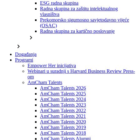
ESG radna skupina
Radna skupina za zaštitu intelektualnog
vlasništva
Prekomorsko sigurnosno savjetodavno vijeće
(OSAC)
Radna skupina za kartično poslovanje
chevron_right
chevron_right
Događanja
Programi
Empower Her inicijativa
Webinari u suradnji s Harvard Business Review Press-
om
AmCham Talents
AmCham Talents 2026
AmCham Talents 2025
AmCham Talents 2024
AmCham Talents 2023
AmCham Talents 2022
AmCham Talents 2021
AmCham Talents 2020
AmCham Talents 2019
AmCham Talents 2018
AmCham Talents Alumni