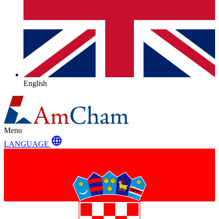
English
Menu
language
LANGUAGE