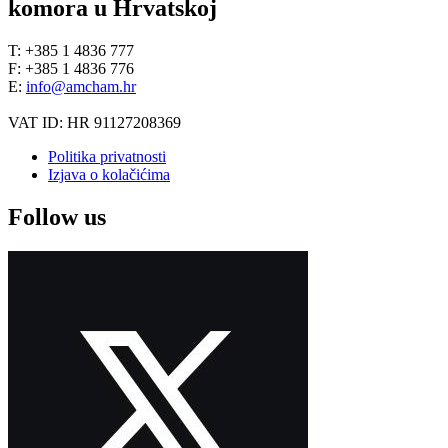
komora u Hrvatskoj
T: +385 1 4836 777
F: +385 1 4836 776
E:
info@amcham.hr
VAT ID: HR 91127208369
Politika privatnosti
Izjava o kolačićima
Follow us