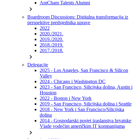
AmCham Talents Alumni
chevron_right
Boardroom Discussions: Digitalna transformacija iz
perspektive predsjednika uprave
2022
2020./2021.
2019./2020.
2018./2019.
2017./2018.
chevron_right
Delegacije
2025 - Los Angeles, San Francisco & Silicon
Valley
2024 - Chicago i Washington DC
2023 - San Francisco, Silicijska dolina, Austin i
Houston
2022 - Boston i New York
2019 - San Francisco, Silicijska dolina i Seattle
2018 - New York i San Francisco/Silicijska
dolina
2014 - Gospodarski posjet izaslanstva hrvatske
Vlade vodećim američkim IT kompanijama
chevron_right