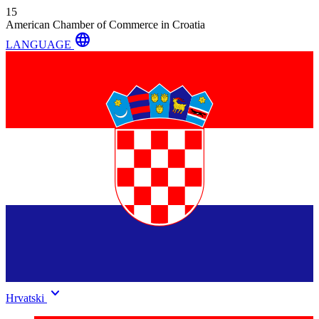
15
American Chamber of Commerce in Croatia
language
LANGUAGE
keyboard_arrow_down
Hrvatski