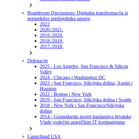
chevron_right
Boardroom Discussions: Digitalna transformacija iz
perspektive predsjednika uprave
2022
2020./2021.
2019./2020.
2018./2019.
2017./2018.
chevron_right
Delegacije
2025 - Los Angeles, San Francisco & Silicon
Valley
2024 - Chicago i Washington DC
2023 - San Francisco, Silicijska dolina, Austin i
Houston
2022 - Boston i New York
2019 - San Francisco, Silicijska dolina i Seattle
2018 - New York i San Francisco/Silicijska
dolina
2014 - Gospodarski posjet izaslanstva hrvatske
Vlade vodećim američkim IT kompanijama
chevron_right
Launchpad USA