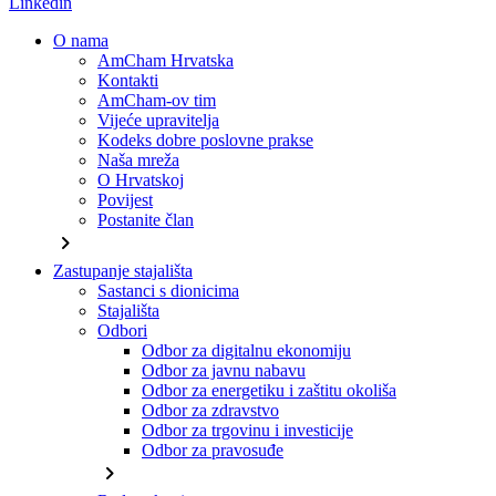
Linkedin
O nama
AmCham Hrvatska
Kontakti
AmCham-ov tim
Vijeće upravitelja
Kodeks dobre poslovne prakse
Naša mreža
O Hrvatskoj
Povijest
Postanite član
chevron_right
Zastupanje stajališta
Sastanci s dionicima
Stajališta
Odbori
Odbor za digitalnu ekonomiju
Odbor za javnu nabavu
Odbor za energetiku i zaštitu okoliša
Odbor za zdravstvo
Odbor za trgovinu i investicije
Odbor za pravosuđe
chevron_right