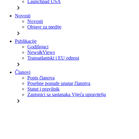
Launchpad USA
chevron_right
Novosti
Novosti
Objave za medije
chevron_right
Publikacije
Godišnjaci
News&Views
Transatlantski i EU odnosi
chevron_right
Članovi
Popis članova
Posebne ponude unutar članstva
Statut i pravilnik
Zapisnici sa sastanaka Vijeća upravitelja
chevron_right