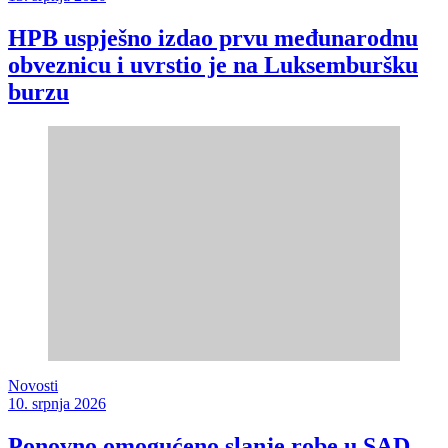
HPB uspješno izdao prvu međunarodnu
obveznicu i uvrstio je na Luksemburšku
burzu
Novosti
10. srpnja 2026
Ponovno omogućeno slanje robe u SAD