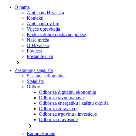
O nama
AmCham Hrvatska
Kontakti
AmCham-ov tim
Vijeće upravitelja
Kodeks dobre poslovne prakse
Naša mreža
O Hrvatskoj
Povijest
Postanite član
chevron_right
Zastupanje stajališta
Sastanci s dionicima
Stajališta
Odbori
Odbor za digitalnu ekonomiju
Odbor za javnu nabavu
Odbor za energetiku i zaštitu okoliša
Odbor za zdravstvo
Odbor za trgovinu i investicije
Odbor za pravosuđe
chevron_right
Radne skupine