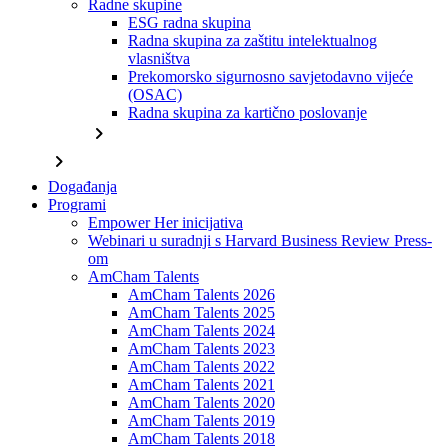
Radne skupine
ESG radna skupina
Radna skupina za zaštitu intelektualnog
vlasništva
Prekomorsko sigurnosno savjetodavno vijeće
(OSAC)
Radna skupina za kartično poslovanje
chevron_right
chevron_right
Događanja
Programi
Empower Her inicijativa
Webinari u suradnji s Harvard Business Review Press-
om
AmCham Talents
AmCham Talents 2026
AmCham Talents 2025
AmCham Talents 2024
AmCham Talents 2023
AmCham Talents 2022
AmCham Talents 2021
AmCham Talents 2020
AmCham Talents 2019
AmCham Talents 2018