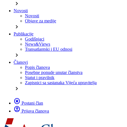
chevron_right
Novosti
Novosti
Objave za medije
chevron_right
Publikacije
Godišnjaci
News&Views
Transatlantski i EU odnosi
chevron_right
Članovi
Popis članova
Posebne ponude unutar članstva
Statut i pravilnik
Zapisnici sa sastanaka Vijeća upravitelja
chevron_right
stars
Postani član
account_circle
Prijava članova