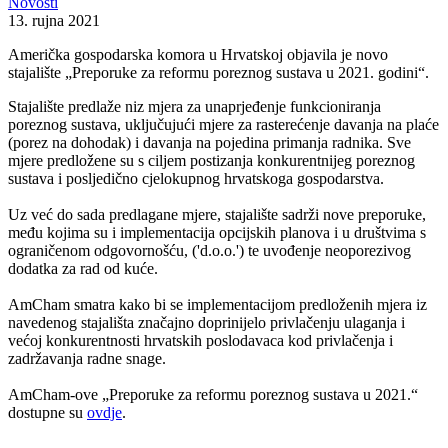
Novosti
13. rujna 2021
Američka gospodarska komora u Hrvatskoj objavila je novo
stajalište „Preporuke za reformu poreznog sustava u 2021. godini“.
Stajalište predlaže niz mjera za unaprjeđenje funkcioniranja
poreznog sustava, uključujući mjere za rasterećenje davanja na plaće
(porez na dohodak) i davanja na pojedina primanja radnika. Sve
mjere predložene su s ciljem postizanja konkurentnijeg poreznog
sustava i posljedično cjelokupnog hrvatskoga gospodarstva.
Uz već do sada predlagane mjere, stajalište sadrži nove preporuke,
među kojima su i implementacija opcijskih planova i u društvima s
ograničenom odgovornošću, ('d.o.o.') te uvođenje neoporezivog
dodatka za rad od kuće.
AmCham smatra kako bi se implementacijom predloženih mjera iz
navedenog stajališta značajno doprinijelo privlačenju ulaganja i
većoj konkurentnosti hrvatskih poslodavaca kod privlačenja i
zadržavanja radne snage.
AmCham-ove „Preporuke za reformu poreznog sustava u 2021.“
dostupne su
ovdje
.