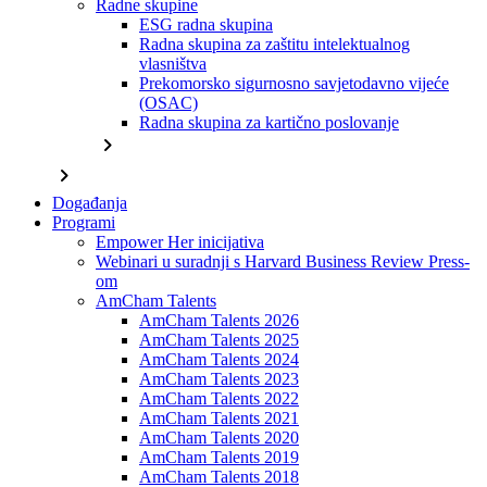
Radne skupine
ESG radna skupina
Radna skupina za zaštitu intelektualnog
vlasništva
Prekomorsko sigurnosno savjetodavno vijeće
(OSAC)
Radna skupina za kartično poslovanje
chevron_right
chevron_right
Događanja
Programi
Empower Her inicijativa
Webinari u suradnji s Harvard Business Review Press-
om
AmCham Talents
AmCham Talents 2026
AmCham Talents 2025
AmCham Talents 2024
AmCham Talents 2023
AmCham Talents 2022
AmCham Talents 2021
AmCham Talents 2020
AmCham Talents 2019
AmCham Talents 2018