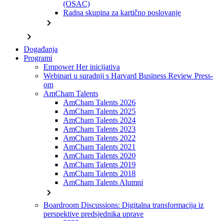
(OSAC)
Radna skupina za kartično poslovanje
chevron_right
chevron_right
Događanja
Programi
Empower Her inicijativa
Webinari u suradnji s Harvard Business Review Press-
om
AmCham Talents
AmCham Talents 2026
AmCham Talents 2025
AmCham Talents 2024
AmCham Talents 2023
AmCham Talents 2022
AmCham Talents 2021
AmCham Talents 2020
AmCham Talents 2019
AmCham Talents 2018
AmCham Talents Alumni
chevron_right
Boardroom Discussions: Digitalna transformacija iz
perspektive predsjednika uprave