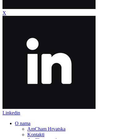
X
Linkedin
O nama
AmCham Hrvatska
Kontakti