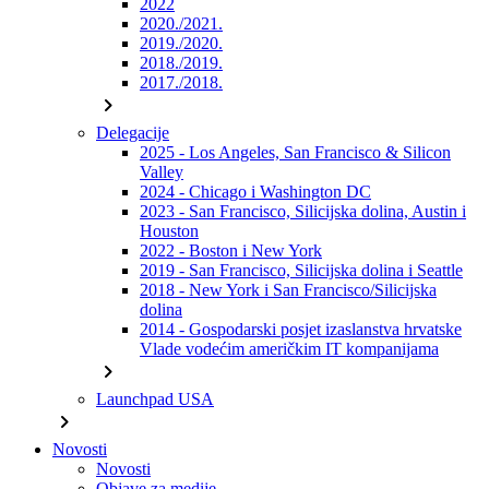
2022
2020./2021.
2019./2020.
2018./2019.
2017./2018.
chevron_right
Delegacije
2025 - Los Angeles, San Francisco & Silicon
Valley
2024 - Chicago i Washington DC
2023 - San Francisco, Silicijska dolina, Austin i
Houston
2022 - Boston i New York
2019 - San Francisco, Silicijska dolina i Seattle
2018 - New York i San Francisco/Silicijska
dolina
2014 - Gospodarski posjet izaslanstva hrvatske
Vlade vodećim američkim IT kompanijama
chevron_right
Launchpad USA
chevron_right
Novosti
Novosti
Objave za medije