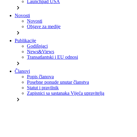
Launchpad USA
chevron_right
Novosti
Novosti
Objave za medije
chevron_right
Publikacije
Godišnjaci
News&Views
Transatlantski i EU odnosi
chevron_right
Članovi
Popis članova
Posebne ponude unutar članstva
Statut i pravilnik
Zapisnici sa sastanaka Vijeća upravitelja
chevron_right