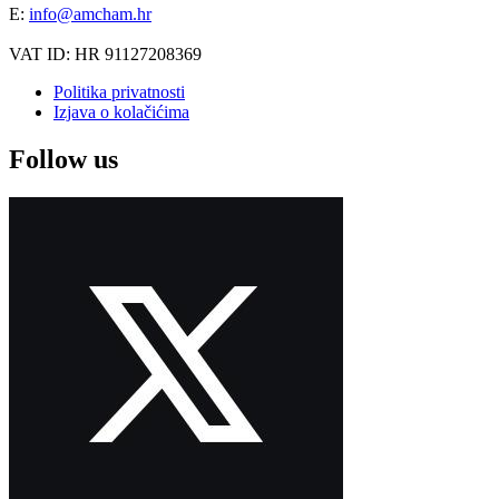
E:
info@amcham.hr
VAT ID: HR 91127208369
Politika privatnosti
Izjava o kolačićima
Follow us