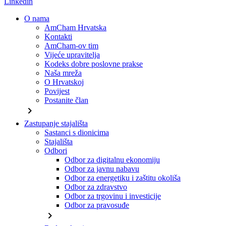
Linkedin
O nama
AmCham Hrvatska
Kontakti
AmCham-ov tim
Vijeće upravitelja
Kodeks dobre poslovne prakse
Naša mreža
O Hrvatskoj
Povijest
Postanite član
chevron_right
Zastupanje stajališta
Sastanci s dionicima
Stajališta
Odbori
Odbor za digitalnu ekonomiju
Odbor za javnu nabavu
Odbor za energetiku i zaštitu okoliša
Odbor za zdravstvo
Odbor za trgovinu i investicije
Odbor za pravosuđe
chevron_right