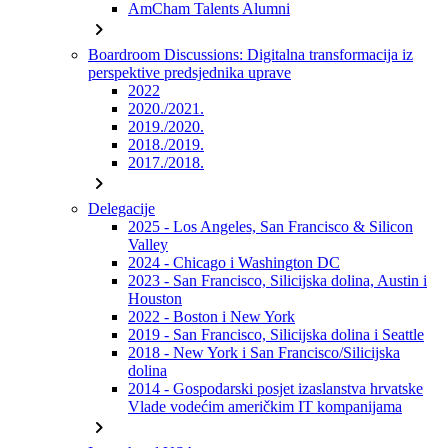
AmCham Talents Alumni
chevron_right
Boardroom Discussions: Digitalna transformacija iz
perspektive predsjednika uprave
2022
2020./2021.
2019./2020.
2018./2019.
2017./2018.
chevron_right
Delegacije
2025 - Los Angeles, San Francisco & Silicon
Valley
2024 - Chicago i Washington DC
2023 - San Francisco, Silicijska dolina, Austin i
Houston
2022 - Boston i New York
2019 - San Francisco, Silicijska dolina i Seattle
2018 - New York i San Francisco/Silicijska
dolina
2014 - Gospodarski posjet izaslanstva hrvatske
Vlade vodećim američkim IT kompanijama
chevron_right