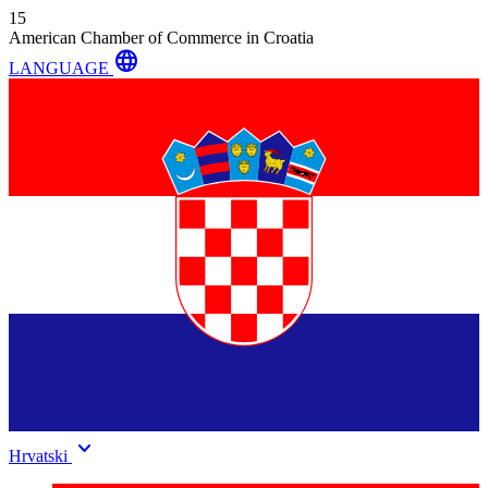
15
American Chamber of Commerce in Croatia
language
LANGUAGE
keyboard_arrow_down
Hrvatski