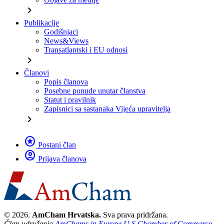
chevron_right
Publikacije
Godišnjaci
News&Views
Transatlantski i EU odnosi
chevron_right
Članovi
Popis članova
Posebne ponude unutar članstva
Statut i pravilnik
Zapisnici sa sastanaka Vijeća upravitelja
chevron_right
stars
Postani član
account_circle
Prijava članova
© 2026.
AmCham Hrvatska.
Sva prava pridržana.
Član udruženja
AmChams in Europe
U.S.Chamber of Commerce