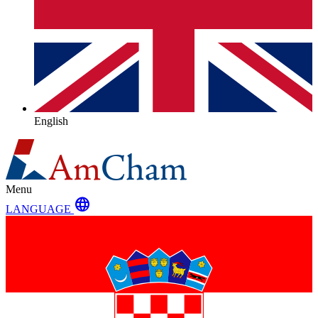
English
Menu
language
LANGUAGE