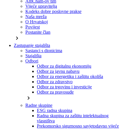
AmCham-ov tim
Vijeće upravitelja
Kodeks dobre poslovne prakse
Naša mreža
O Hrvatskoj
Povijest
Postanite član
chevron_right
Zastupanje stajališta
Sastanci s dionicima
Stajališta
Odbori
Odbor za digitalnu ekonomiju
Odbor za javnu nabavu
Odbor za energetiku i zaštitu okoliša
Odbor za zdravstvo
Odbor za trgovinu i investicije
Odbor za pravosuđe
chevron_right
Radne skupine
ESG radna skupina
Radna skupina za zaštitu intelektualnog
vlasništva
Prekomorsko sigurnosno savjetodavno vijeće