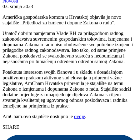
Novosti
03. srpnja 2023
Američka gospodarska komora u Hrvatskoj objavila je novo
stajalište „Prijedlozi za izmjene i dopune Zakona o radu“.
Unatoč dobrim namjerama Vlade RH za prilagodbom radnog
zakonodavstva suvremenim gospodarskim tokovima, izmjenama i
dopunama Zakona o radu nisu obuhvaćene sve potrebne izmjene i
prilagodbe radnog zakonodavstva. Isto tako, od same primjene
Zakona, poslodavci se svakodnevno susreću s nedoumicama i
nejasnoćama pri tumačenju određenih odredbi samog Zakona.
Potaknuta interesom svojih članova i u skladu s dosadašnjom
pozitivnom praksom aktivnog sudjelovanja u pripremi važne
legislative, AmCham Hrvatska pripremila je stajalište na temu
Zakona o izmjenama i dopunama Zakona o radu. Stajalište sadrži
dodatne prijedloge za unaprjeđenje dijelova Zakona s ciljem
stvaranja kvalitetnijeg ugovornog odnosa poslodavaca i radnika
temeljene na primjerima iz prakse.
AmCham-ovo stajalište dostupno je
ovdje
.
SHARE