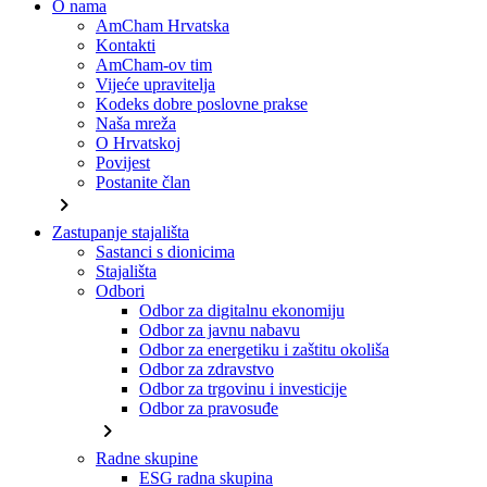
O nama
AmCham Hrvatska
Kontakti
AmCham-ov tim
Vijeće upravitelja
Kodeks dobre poslovne prakse
Naša mreža
O Hrvatskoj
Povijest
Postanite član
chevron_right
Zastupanje stajališta
Sastanci s dionicima
Stajališta
Odbori
Odbor za digitalnu ekonomiju
Odbor za javnu nabavu
Odbor za energetiku i zaštitu okoliša
Odbor za zdravstvo
Odbor za trgovinu i investicije
Odbor za pravosuđe
chevron_right
Radne skupine
ESG radna skupina