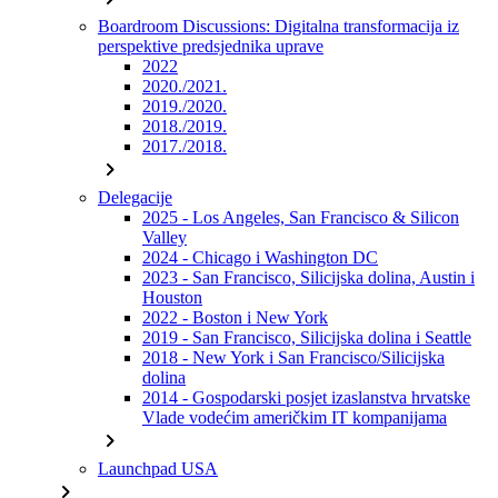
Boardroom Discussions: Digitalna transformacija iz
perspektive predsjednika uprave
2022
2020./2021.
2019./2020.
2018./2019.
2017./2018.
chevron_right
Delegacije
2025 - Los Angeles, San Francisco & Silicon
Valley
2024 - Chicago i Washington DC
2023 - San Francisco, Silicijska dolina, Austin i
Houston
2022 - Boston i New York
2019 - San Francisco, Silicijska dolina i Seattle
2018 - New York i San Francisco/Silicijska
dolina
2014 - Gospodarski posjet izaslanstva hrvatske
Vlade vodećim američkim IT kompanijama
chevron_right
Launchpad USA
chevron_right