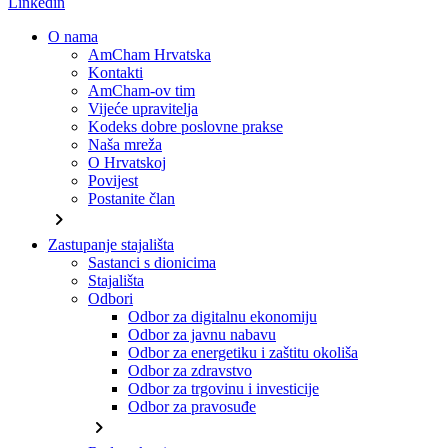
Linkedin
O nama
AmCham Hrvatska
Kontakti
AmCham-ov tim
Vijeće upravitelja
Kodeks dobre poslovne prakse
Naša mreža
O Hrvatskoj
Povijest
Postanite član
chevron_right
Zastupanje stajališta
Sastanci s dionicima
Stajališta
Odbori
Odbor za digitalnu ekonomiju
Odbor za javnu nabavu
Odbor za energetiku i zaštitu okoliša
Odbor za zdravstvo
Odbor za trgovinu i investicije
Odbor za pravosuđe
chevron_right