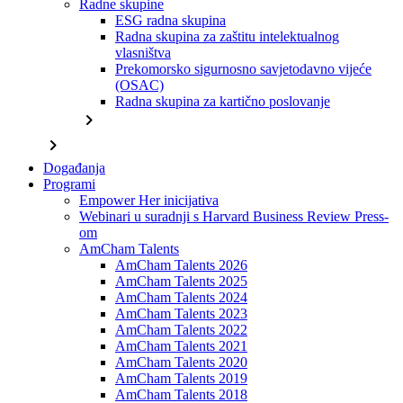
Radne skupine
ESG radna skupina
Radna skupina za zaštitu intelektualnog
vlasništva
Prekomorsko sigurnosno savjetodavno vijeće
(OSAC)
Radna skupina za kartično poslovanje
chevron_right
chevron_right
Događanja
Programi
Empower Her inicijativa
Webinari u suradnji s Harvard Business Review Press-
om
AmCham Talents
AmCham Talents 2026
AmCham Talents 2025
AmCham Talents 2024
AmCham Talents 2023
AmCham Talents 2022
AmCham Talents 2021
AmCham Talents 2020
AmCham Talents 2019
AmCham Talents 2018