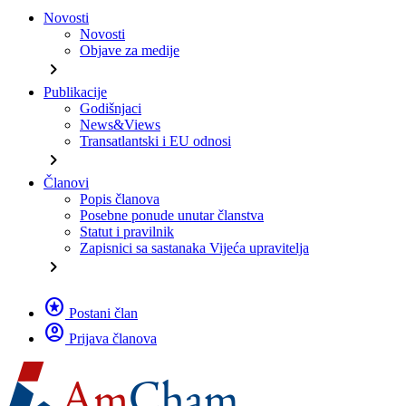
Novosti
Novosti
Objave za medije
chevron_right
Publikacije
Godišnjaci
News&Views
Transatlantski i EU odnosi
chevron_right
Članovi
Popis članova
Posebne ponude unutar članstva
Statut i pravilnik
Zapisnici sa sastanaka Vijeća upravitelja
chevron_right
stars
Postani član
account_circle
Prijava članova