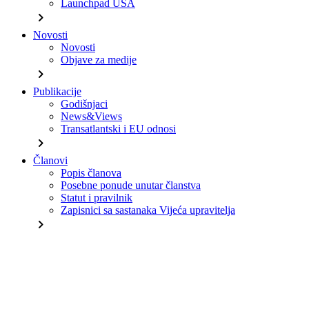
Launchpad USA
chevron_right
Novosti
Novosti
Objave za medije
chevron_right
Publikacije
Godišnjaci
News&Views
Transatlantski i EU odnosi
chevron_right
Članovi
Popis članova
Posebne ponude unutar članstva
Statut i pravilnik
Zapisnici sa sastanaka Vijeća upravitelja
chevron_right