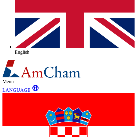
English
Menu
language
LANGUAGE