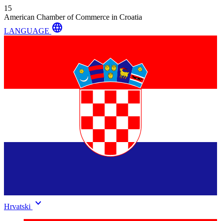
15
American Chamber of Commerce in Croatia
language
LANGUAGE
keyboard_arrow_down
Hrvatski