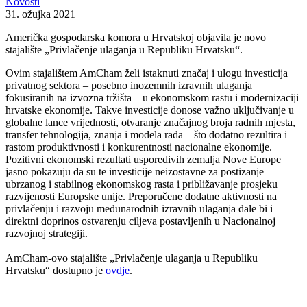
Novosti
31. ožujka 2021
Američka gospodarska komora u Hrvatskoj objavila je novo
stajalište „Privlačenje ulaganja u Republiku Hrvatsku“.
Ovim stajalištem AmCham želi istaknuti značaj i ulogu investicija
privatnog sektora – posebno inozemnih izravnih ulaganja
fokusiranih na izvozna tržišta – u ekonomskom rastu i modernizaciji
hrvatske ekonomije. Takve investicije donose važno uključivanje u
globalne lance vrijednosti, otvaranje značajnog broja radnih mjesta,
transfer tehnologija, znanja i modela rada – što dodatno rezultira i
rastom produktivnosti i konkurentnosti nacionalne ekonomije.
Pozitivni ekonomski rezultati usporedivih zemalja Nove Europe
jasno pokazuju da su te investicije neizostavne za postizanje
ubrzanog i stabilnog ekonomskog rasta i približavanje prosjeku
razvijenosti Europske unije. Preporučene dodatne aktivnosti na
privlačenju i razvoju međunarodnih izravnih ulaganja dale bi i
direktni doprinos ostvarenju ciljeva postavljenih u Nacionalnoj
razvojnoj strategiji.
AmCham-ovo stajalište „Privlačenje ulaganja u Republiku
Hrvatsku“ dostupno je
ovdje
.