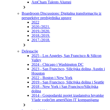
AmCham Talents Alumni
chevron_right
Boardroom Discussions: Digitalna transformacija iz
perspektive predsjednika uprave
2022
2020./2021.
2019./2020.
2018./2019.
2017./2018.
chevron_right
Delegacije
2025 - Los Angeles, San Francisco & Silicon
Valley
2024 - Chicago i Washington DC
2023 - San Francisco, Silicijska dolina, Austin i
Houston
2022 - Boston i New York
2019 - San Francisco, Silicijska dolina i Seattle
2018 - New York i San Francisco/Silicijska
dolina
2014 - Gospodarski posjet izaslanstva hrvatske
Vlade vodećim američkim IT kompanijama
chevron_right