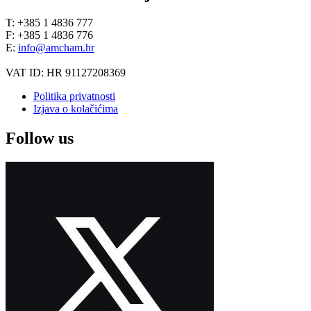
T: +385 1 4836 777
F: +385 1 4836 776
E:
info@amcham.hr
VAT ID: HR 91127208369
Politika privatnosti
Izjava o kolačićima
Follow us