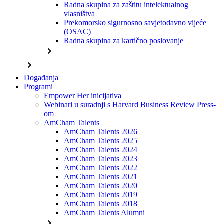
Radna skupina za zaštitu intelektualnog
vlasništva
Prekomorsko sigurnosno savjetodavno vijeće
(OSAC)
Radna skupina za kartično poslovanje
chevron_right
chevron_right
Događanja
Programi
Empower Her inicijativa
Webinari u suradnji s Harvard Business Review Press-
om
AmCham Talents
AmCham Talents 2026
AmCham Talents 2025
AmCham Talents 2024
AmCham Talents 2023
AmCham Talents 2022
AmCham Talents 2021
AmCham Talents 2020
AmCham Talents 2019
AmCham Talents 2018
AmCham Talents Alumni
chevron_right