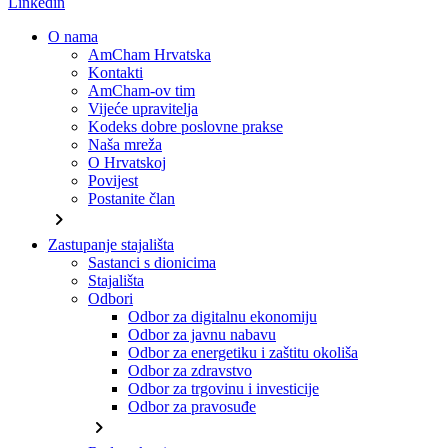
Linkedin
O nama
AmCham Hrvatska
Kontakti
AmCham-ov tim
Vijeće upravitelja
Kodeks dobre poslovne prakse
Naša mreža
O Hrvatskoj
Povijest
Postanite član
chevron_right
Zastupanje stajališta
Sastanci s dionicima
Stajališta
Odbori
Odbor za digitalnu ekonomiju
Odbor za javnu nabavu
Odbor za energetiku i zaštitu okoliša
Odbor za zdravstvo
Odbor za trgovinu i investicije
Odbor za pravosuđe
chevron_right