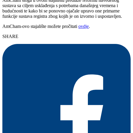
AmCham stoga u ovom stajalištu predlaže reformu navedenog
sustava sa ciljem usklađenja s potrebama današnjeg vremena i
budućnosti te kako bi se ponovno ojačale upravo one primarne
funkcije sustava registra zbog kojih je on izvorno i uspostavljen.
AmCham-ovo stajalište možete pročitati
ovdje
.
SHARE