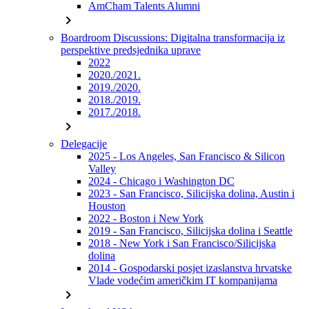
AmCham Talents Alumni
chevron_right
Boardroom Discussions: Digitalna transformacija iz
perspektive predsjednika uprave
2022
2020./2021.
2019./2020.
2018./2019.
2017./2018.
chevron_right
Delegacije
2025 - Los Angeles, San Francisco & Silicon
Valley
2024 - Chicago i Washington DC
2023 - San Francisco, Silicijska dolina, Austin i
Houston
2022 - Boston i New York
2019 - San Francisco, Silicijska dolina i Seattle
2018 - New York i San Francisco/Silicijska
dolina
2014 - Gospodarski posjet izaslanstva hrvatske
Vlade vodećim američkim IT kompanijama
chevron_right