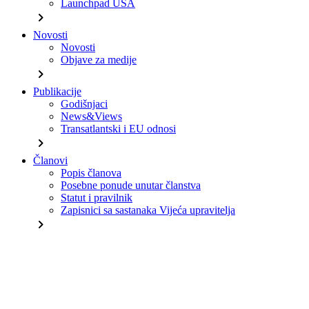
Launchpad USA
chevron_right
Novosti
Novosti
Objave za medije
chevron_right
Publikacije
Godišnjaci
News&Views
Transatlantski i EU odnosi
chevron_right
Članovi
Popis članova
Posebne ponude unutar članstva
Statut i pravilnik
Zapisnici sa sastanaka Vijeća upravitelja
chevron_right