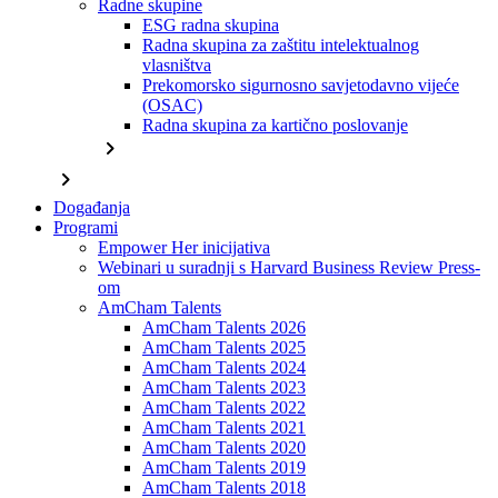
Radne skupine
ESG radna skupina
Radna skupina za zaštitu intelektualnog
vlasništva
Prekomorsko sigurnosno savjetodavno vijeće
(OSAC)
Radna skupina za kartično poslovanje
chevron_right
chevron_right
Događanja
Programi
Empower Her inicijativa
Webinari u suradnji s Harvard Business Review Press-
om
AmCham Talents
AmCham Talents 2026
AmCham Talents 2025
AmCham Talents 2024
AmCham Talents 2023
AmCham Talents 2022
AmCham Talents 2021
AmCham Talents 2020
AmCham Talents 2019
AmCham Talents 2018