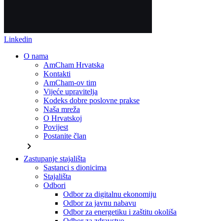
Linkedin
O nama
AmCham Hrvatska
Kontakti
AmCham-ov tim
Vijeće upravitelja
Kodeks dobre poslovne prakse
Naša mreža
O Hrvatskoj
Povijest
Postanite član
chevron_right
Zastupanje stajališta
Sastanci s dionicima
Stajališta
Odbori
Odbor za digitalnu ekonomiju
Odbor za javnu nabavu
Odbor za energetiku i zaštitu okoliša
Odbor za zdravstvo