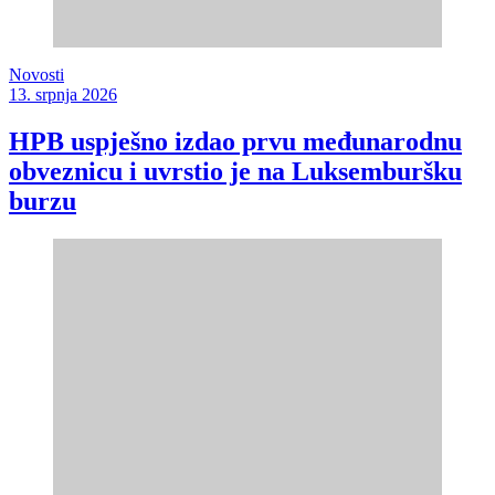
Novosti
13. srpnja 2026
HPB uspješno izdao prvu međunarodnu
obveznicu i uvrstio je na Luksemburšku
burzu