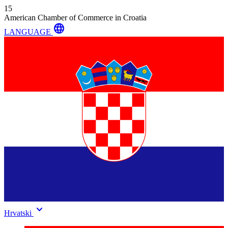
15
American Chamber of Commerce in Croatia
language
LANGUAGE
keyboard_arrow_down
Hrvatski