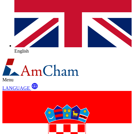
English
Menu
language
LANGUAGE