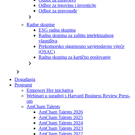
Odbor za trgovinu i investicije
Odbor za pravosuđe
chevron_right
Radne skupine
ESG radna skupina
Radna skupina za zaštitu intelektualnog
vlasništva
Prekomorsko sigurnosno savjetodavno vijeće
(OSAC)
Radna skupina za kartično poslovanje
chevron_right
chevron_right
Događanja
Programi
Empower Her inicijativa
Webinari u suradnji s Harvard Business Review Press-
om
AmCham Talents
AmCham Talents 2026
AmCham Talents 2025
AmCham Talents 2024
AmCham Talents 2023
AmCham Talents 2022