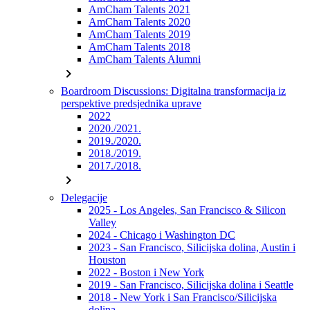
AmCham Talents 2021
AmCham Talents 2020
AmCham Talents 2019
AmCham Talents 2018
AmCham Talents Alumni
chevron_right
Boardroom Discussions: Digitalna transformacija iz
perspektive predsjednika uprave
2022
2020./2021.
2019./2020.
2018./2019.
2017./2018.
chevron_right
Delegacije
2025 - Los Angeles, San Francisco & Silicon
Valley
2024 - Chicago i Washington DC
2023 - San Francisco, Silicijska dolina, Austin i
Houston
2022 - Boston i New York
2019 - San Francisco, Silicijska dolina i Seattle
2018 - New York i San Francisco/Silicijska
dolina