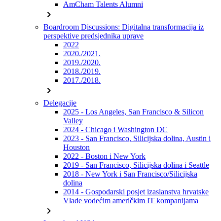
AmCham Talents Alumni
chevron_right
Boardroom Discussions: Digitalna transformacija iz
perspektive predsjednika uprave
2022
2020./2021.
2019./2020.
2018./2019.
2017./2018.
chevron_right
Delegacije
2025 - Los Angeles, San Francisco & Silicon
Valley
2024 - Chicago i Washington DC
2023 - San Francisco, Silicijska dolina, Austin i
Houston
2022 - Boston i New York
2019 - San Francisco, Silicijska dolina i Seattle
2018 - New York i San Francisco/Silicijska
dolina
2014 - Gospodarski posjet izaslanstva hrvatske
Vlade vodećim američkim IT kompanijama
chevron_right