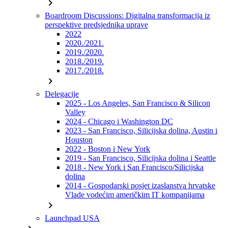
chevron_right
Boardroom Discussions: Digitalna transformacija iz
perspektive predsjednika uprave
2022
2020./2021.
2019./2020.
2018./2019.
2017./2018.
chevron_right
Delegacije
2025 - Los Angeles, San Francisco & Silicon
Valley
2024 - Chicago i Washington DC
2023 - San Francisco, Silicijska dolina, Austin i
Houston
2022 - Boston i New York
2019 - San Francisco, Silicijska dolina i Seattle
2018 - New York i San Francisco/Silicijska
dolina
2014 - Gospodarski posjet izaslanstva hrvatske
Vlade vodećim američkim IT kompanijama
chevron_right
Launchpad USA