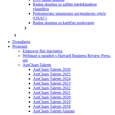
Radna skupina za zaštitu intelektualnog
vlasništva
Prekomorsko sigurnosno savjetodavno vijeće
(OSAC)
Radna skupina za kartično poslovanje
chevron_right
chevron_right
Događanja
Programi
Empower Her inicijativa
Webinari u suradnji s Harvard Business Review Press-
om
AmCham Talents
AmCham Talents 2026
AmCham Talents 2025
AmCham Talents 2024
AmCham Talents 2023
AmCham Talents 2022
AmCham Talents 2021
AmCham Talents 2020
AmCham Talents 2019
AmCham Talents 2018
AmCham Talents Alumni