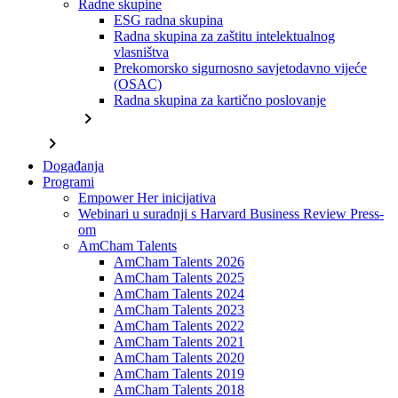
Radne skupine
ESG radna skupina
Radna skupina za zaštitu intelektualnog
vlasništva
Prekomorsko sigurnosno savjetodavno vijeće
(OSAC)
Radna skupina za kartično poslovanje
chevron_right
chevron_right
Događanja
Programi
Empower Her inicijativa
Webinari u suradnji s Harvard Business Review Press-
om
AmCham Talents
AmCham Talents 2026
AmCham Talents 2025
AmCham Talents 2024
AmCham Talents 2023
AmCham Talents 2022
AmCham Talents 2021
AmCham Talents 2020
AmCham Talents 2019
AmCham Talents 2018