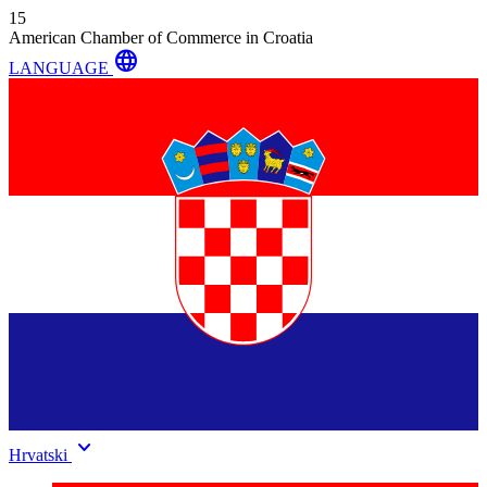
15
American Chamber of Commerce in Croatia
language
LANGUAGE
keyboard_arrow_down
Hrvatski