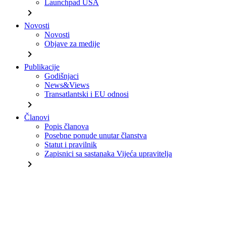
Launchpad USA
chevron_right
Novosti
Novosti
Objave za medije
chevron_right
Publikacije
Godišnjaci
News&Views
Transatlantski i EU odnosi
chevron_right
Članovi
Popis članova
Posebne ponude unutar članstva
Statut i pravilnik
Zapisnici sa sastanaka Vijeća upravitelja
chevron_right