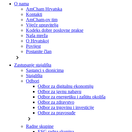
O nama
AmCham Hrvatska
Kontakti
AmCham-ov tim
Vijeće upravitelja
Kodeks dobre poslovne prakse
Naša mreža
O Hrvatskoj
Povijest
Postanite član
chevron_right
Zastupanje stajališta
Sastanci s dionicima
Stajališta
Odbori
Odbor za digitalnu ekonomiju
Odbor za javnu nabavu
Odbor za energetiku i zaštitu okoliša
Odbor za zdravstvo
Odbor za trgovinu i investicije
Odbor za pravosuđe
chevron_right
Radne skupine
ESG radna skupina