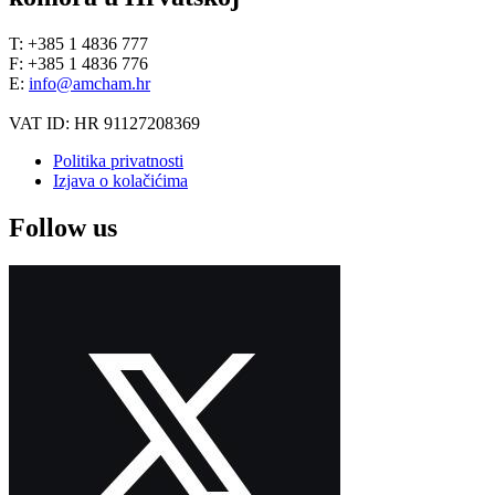
T: +385 1 4836 777
F: +385 1 4836 776
E:
info@amcham.hr
VAT ID: HR 91127208369
Politika privatnosti
Izjava o kolačićima
Follow us