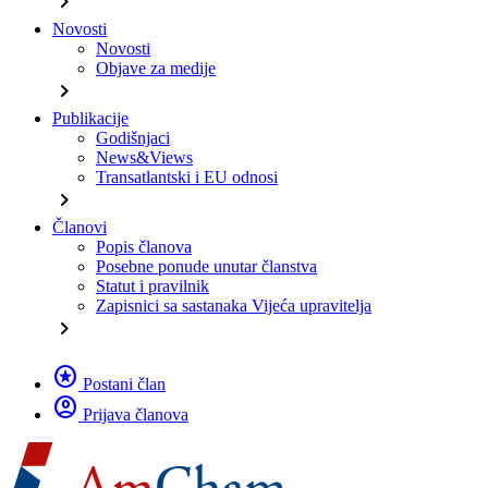
chevron_right
Novosti
Novosti
Objave za medije
chevron_right
Publikacije
Godišnjaci
News&Views
Transatlantski i EU odnosi
chevron_right
Članovi
Popis članova
Posebne ponude unutar članstva
Statut i pravilnik
Zapisnici sa sastanaka Vijeća upravitelja
chevron_right
stars
Postani član
account_circle
Prijava članova