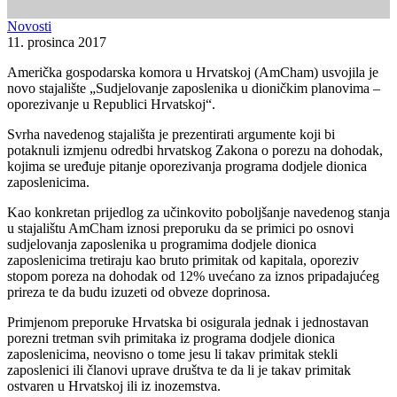
Novosti
11. prosinca 2017
Američka gospodarska komora u Hrvatskoj (AmCham) usvojila je
novo stajalište „Sudjelovanje zaposlenika u dioničkim planovima –
oporezivanje u Republici Hrvatskoj“.
Svrha navedenog stajališta je prezentirati argumente koji bi
potaknuli izmjenu odredbi hrvatskog Zakona o porezu na dohodak,
kojima se uređuje pitanje oporezivanja programa dodjele dionica
zaposlenicima.
Kao konkretan prijedlog za učinkovito poboljšanje navedenog stanja
u stajalištu AmCham iznosi preporuku da se primici po osnovi
sudjelovanja zaposlenika u programima dodjele dionica
zaposlenicima tretiraju kao bruto primitak od kapitala, oporeziv
stopom poreza na dohodak od 12% uvećano za iznos pripadajućeg
prireza te da budu izuzeti od obveze doprinosa.
Primjenom preporuke Hrvatska bi osigurala jednak i jednostavan
porezni tretman svih primitaka iz programa dodjele dionica
zaposlenicima, neovisno o tome jesu li takav primitak stekli
zaposlenici ili članovi uprave društva te da li je takav primitak
ostvaren u Hrvatskoj ili iz inozemstva.