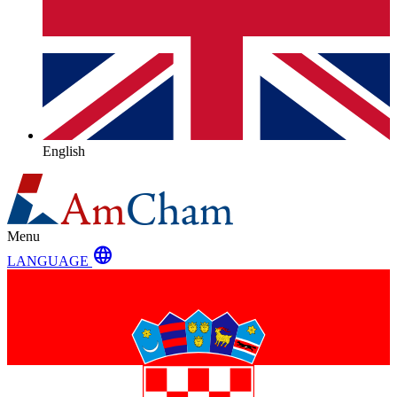
English
Menu
language
LANGUAGE