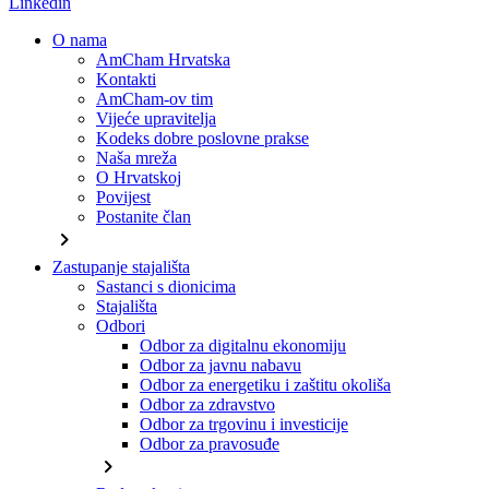
Linkedin
O nama
AmCham Hrvatska
Kontakti
AmCham-ov tim
Vijeće upravitelja
Kodeks dobre poslovne prakse
Naša mreža
O Hrvatskoj
Povijest
Postanite član
chevron_right
Zastupanje stajališta
Sastanci s dionicima
Stajališta
Odbori
Odbor za digitalnu ekonomiju
Odbor za javnu nabavu
Odbor za energetiku i zaštitu okoliša
Odbor za zdravstvo
Odbor za trgovinu i investicije
Odbor za pravosuđe
chevron_right