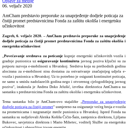
Objave za medije
06. veljače 2020
AmCham predstavio preporuke za unaprjeđenje dodjele poticaja za
čistiji promet predstavnicima Fonda za zaštitu okoliša i energetsku
učinkovitost
Zagreb, 6. veljače 2020.
– AmCham predstavio preporuke za unaprjeđenje
dodjele poticaja za čistiji promet predstavnicima Fonda za zaštitu okoliša i
energetsku učinkovitost
„
Povećavanje sredstava
za poticanje
kupnje energetski učinkovitih vozila i
gradnje punionica uz
osiguravanje kontinuiteta
javnog poziva ključni su za
potporu razvoja e-mobilnosti u Hrvatskoj. Sredstva koja su prethodnih godina
alocirana za e-mobilnost nisu dostatna za ostvarivanje značajnijeg udjela e-
vozila i punionica u Hrvatskoj. Uz to potrebno je osigurati kontinuitet poticaja,
ne samo u smislu nadolazećih godina nego i otvorenog cjelogodišnjeg javnog
poziva“, istaknula je Andrea Doko Jelušić, izvršna direktorica AmCham-a na
sastanku s predstavnicima Fonda za zaštitu okoliša i energetsku učinkovitost.
Tema sastanka bilo je AmCham-ovo stajalište „
Preporuke za unaprjeđenje
dodjele poticaja za čistiji promet
“ usmjereno na osiguranje većeg broja e-vozila
na prometnicama i razgranatije mreže punionica u Hrvatskoj. Ispred Fonda na
sastanku su sudjelovali Alenka Košiša Čičin-Šain, zamjenica direktora, Ljiljana
Bukovec, savjetnica direktora i Mario Mihetec, voditelj Službe za energetsku
učinkovitost i obnovljive izvore energije.