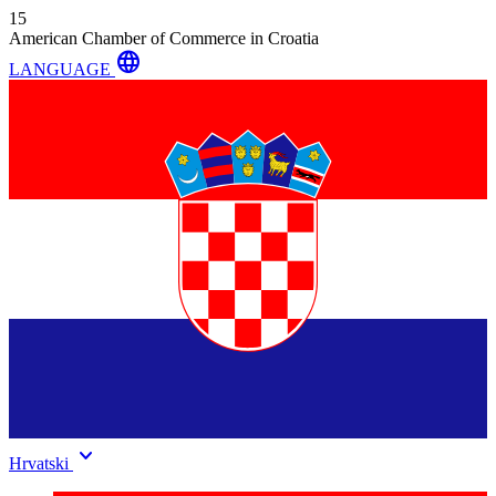
15
American Chamber of Commerce in Croatia
language
LANGUAGE
keyboard_arrow_down
Hrvatski