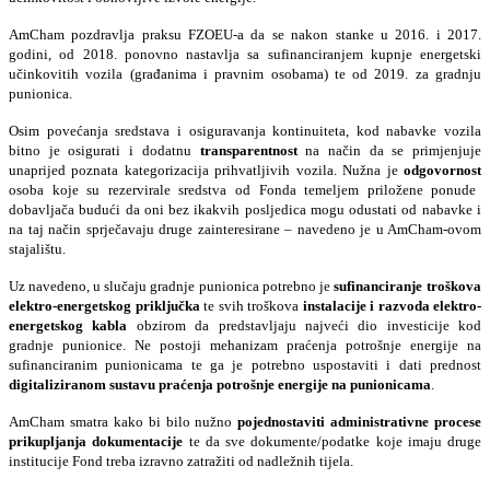
AmCham pozdravlja praksu FZOEU-a da se nakon stanke u 2016. i 2017.
godini, od 2018. ponovno nastavlja sa sufinanciranjem kupnje energetski
učinkovitih vozila (građanima i pravnim osobama) te od 2019. za gradnju
punionica.
Osim povećanja sredstava i osiguravanja kontinuiteta, kod nabavke vozila
bitno je osigurati i dodatnu
transparentnost
na način da se primjenjuje
unaprijed poznata kategorizacija prihvatljivih vozila. Nužna je
odgovornost
osoba koje su rezervirale sredstva od Fonda temeljem priložene ponude
dobavljača budući da oni bez ikakvih posljedica mogu odustati od nabavke i
na taj način sprječavaju druge zainteresirane – navedeno je u AmCham-ovom
stajalištu.
Uz navedeno, u slučaju gradnje punionica potrebno je
sufinanciranje
troškova
elektro-energetskog priključka
te svih troškova
instalacije i razvoda elektro-
energetskog kabla
obzirom da predstavljaju najveći dio investicije kod
gradnje punionice. Ne postoji mehanizam praćenja potrošnje energije na
sufinanciranim punionicama te ga je potrebno uspostaviti i dati prednost
digitaliziranom sustavu praćenja potrošnje energije na punionicama
.
AmCham smatra kako bi bilo nužno
pojednostaviti administrativne procese
prikupljanja dokumentacije
te da sve dokumente/podatke koje imaju druge
institucije Fond treba izravno zatražiti od nadležnih tijela.