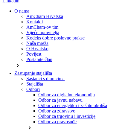
Linkedin
O nama
AmCham Hrvatska
Kontakti
AmCham-ov tim
Vijeće upravitelja
Kodeks dobre poslovne prakse
Naša mreža
O Hrvatskoj
Povijest
Postanite član
chevron_right
Zastupanje stajališta
Sastanci s dionicima
Stajališta
Odbori
Odbor za digitalnu ekonomiju
Odbor za javnu nabavu
Odbor za energetiku i zaštitu okoliša
Odbor za zdravstvo
Odbor za trgovinu i investicije
Odbor za pravosuđe
chevron_right