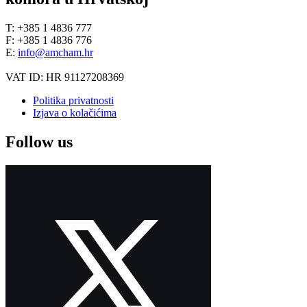
T: +385 1 4836 777
F: +385 1 4836 776
E:
info@amcham.hr
VAT ID: HR 91127208369
Politika privatnosti
Izjava o kolačićima
Follow us