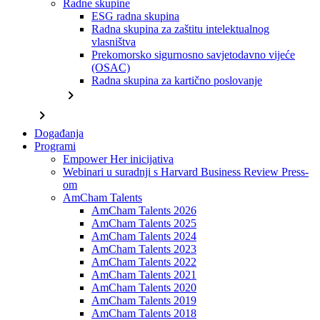
Radne skupine
ESG radna skupina
Radna skupina za zaštitu intelektualnog
vlasništva
Prekomorsko sigurnosno savjetodavno vijeće
(OSAC)
Radna skupina za kartično poslovanje
chevron_right
chevron_right
Događanja
Programi
Empower Her inicijativa
Webinari u suradnji s Harvard Business Review Press-
om
AmCham Talents
AmCham Talents 2026
AmCham Talents 2025
AmCham Talents 2024
AmCham Talents 2023
AmCham Talents 2022
AmCham Talents 2021
AmCham Talents 2020
AmCham Talents 2019
AmCham Talents 2018