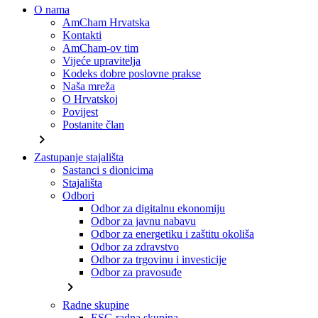
O nama
AmCham Hrvatska
Kontakti
AmCham-ov tim
Vijeće upravitelja
Kodeks dobre poslovne prakse
Naša mreža
O Hrvatskoj
Povijest
Postanite član
chevron_right
Zastupanje stajališta
Sastanci s dionicima
Stajališta
Odbori
Odbor za digitalnu ekonomiju
Odbor za javnu nabavu
Odbor za energetiku i zaštitu okoliša
Odbor za zdravstvo
Odbor za trgovinu i investicije
Odbor za pravosuđe
chevron_right
Radne skupine
ESG radna skupina