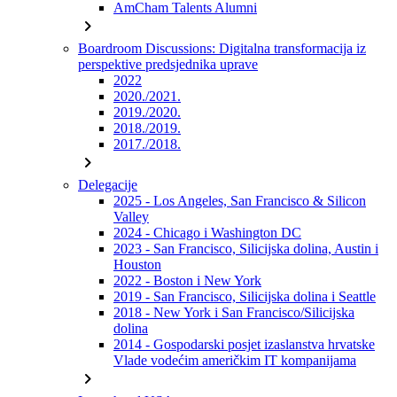
AmCham Talents Alumni
chevron_right
Boardroom Discussions: Digitalna transformacija iz
perspektive predsjednika uprave
2022
2020./2021.
2019./2020.
2018./2019.
2017./2018.
chevron_right
Delegacije
2025 - Los Angeles, San Francisco & Silicon
Valley
2024 - Chicago i Washington DC
2023 - San Francisco, Silicijska dolina, Austin i
Houston
2022 - Boston i New York
2019 - San Francisco, Silicijska dolina i Seattle
2018 - New York i San Francisco/Silicijska
dolina
2014 - Gospodarski posjet izaslanstva hrvatske
Vlade vodećim američkim IT kompanijama
chevron_right