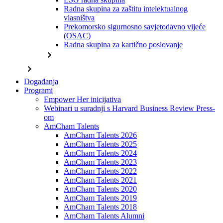
Radna skupina za zaštitu intelektualnog
vlasništva
Prekomorsko sigurnosno savjetodavno vijeće
(OSAC)
Radna skupina za kartično poslovanje
chevron_right
chevron_right
Događanja
Programi
Empower Her inicijativa
Webinari u suradnji s Harvard Business Review Press-
om
AmCham Talents
AmCham Talents 2026
AmCham Talents 2025
AmCham Talents 2024
AmCham Talents 2023
AmCham Talents 2022
AmCham Talents 2021
AmCham Talents 2020
AmCham Talents 2019
AmCham Talents 2018
AmCham Talents Alumni