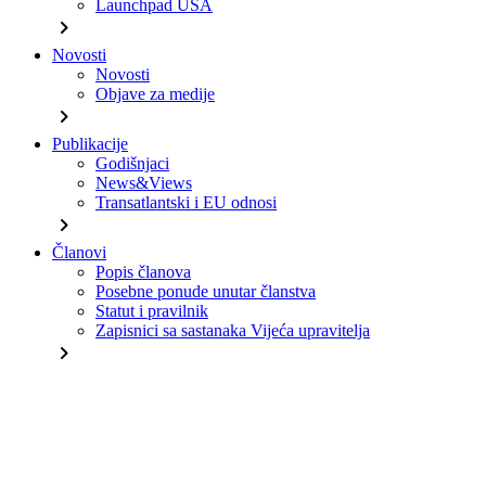
Launchpad USA
chevron_right
Novosti
Novosti
Objave za medije
chevron_right
Publikacije
Godišnjaci
News&Views
Transatlantski i EU odnosi
chevron_right
Članovi
Popis članova
Posebne ponude unutar članstva
Statut i pravilnik
Zapisnici sa sastanaka Vijeća upravitelja
chevron_right