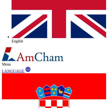
English
Menu
language
LANGUAGE