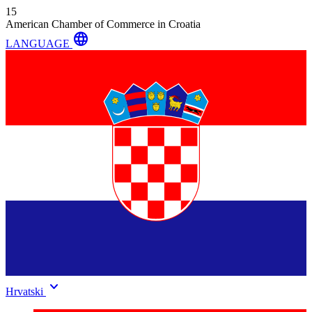
15
American Chamber of Commerce in Croatia
language
LANGUAGE
keyboard_arrow_down
Hrvatski