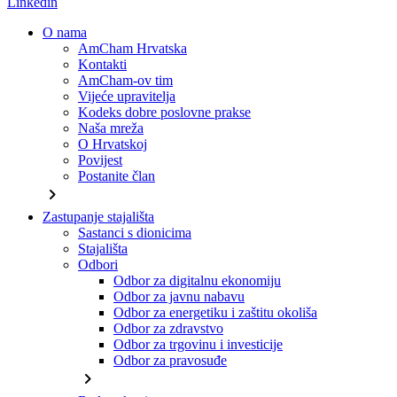
Linkedin
O nama
AmCham Hrvatska
Kontakti
AmCham-ov tim
Vijeće upravitelja
Kodeks dobre poslovne prakse
Naša mreža
O Hrvatskoj
Povijest
Postanite član
chevron_right
Zastupanje stajališta
Sastanci s dionicima
Stajališta
Odbori
Odbor za digitalnu ekonomiju
Odbor za javnu nabavu
Odbor za energetiku i zaštitu okoliša
Odbor za zdravstvo
Odbor za trgovinu i investicije
Odbor za pravosuđe
chevron_right