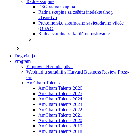
Radne skupine
ESG radna skupina
Radna skupina za zaštitu intelektualnog
vlasništva
Prekomorsko sigurnosno savjetodavno vijeće
(OSAC)
Radna skupina za kartično poslovanje
chevron_right
chevron_right
Događanja
Programi
Empower Her inicijativa
Webinari u suradnji s Harvard Business Review Press-
om
AmCham Talents
AmCham Talents 2026
AmCham Talents 2025
AmCham Talents 2024
AmCham Talents 2023
AmCham Talents 2022
AmCham Talents 2021
AmCham Talents 2020
AmCham Talents 2019
AmCham Talents 2018