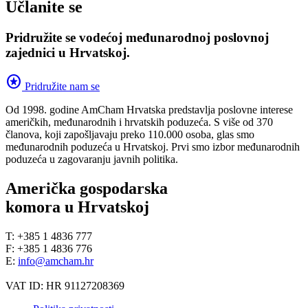
Učlanite se
Pridružite se vodećoj međunarodnoj poslovnoj
zajednici u Hrvatskoj.
stars
Pridružite nam se
Od 1998. godine AmCham Hrvatska predstavlja poslovne interese
američkih, međunarodnih i hrvatskih poduzeća. S više od 370
članova, koji zapošljavaju preko 110.000 osoba, glas smo
međunarodnih poduzeća u Hrvatskoj. Prvi smo izbor međunarodnih
poduzeća u zagovaranju javnih politika.
Američka gospodarska
komora u Hrvatskoj
T: +385 1 4836 777
F: +385 1 4836 776
E:
info@amcham.hr
VAT ID: HR 91127208369