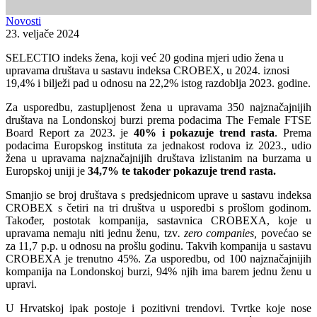
Novosti
23. veljače 2024
SELECTIO indeks žena, koji već 20 godina mjeri udio žena u
upravama društava u sastavu indeksa CROBEX, u 2024. iznosi
19,4% i bilježi pad u odnosu na 22,2% istog razdoblja 2023. godine.
Za usporedbu, zastupljenost žena u upravama 350 najznačajnijih
društava na Londonskoj burzi prema podacima The Female FTSE
Board Report za 2023. je
40% i pokazuje trend rasta
. Prema
podacima Europskog instituta za jednakost rodova iz 2023., udio
žena u upravama najznačajnijih društava izlistanim na burzama u
Europskoj uniji je
34,7% te također pokazuje trend rasta.
Smanjio se broj društava s predsjednicom uprave u sastavu indeksa
CROBEX s četiri na tri društva u usporedbi s prošlom godinom.
Također, postotak kompanija, sastavnica CROBEXA, koje u
upravama nemaju niti jednu ženu, tzv
. zero companies,
povećao se
za 11,7 p.p. u odnosu na prošlu godinu. Takvih kompanija u sastavu
CROBEXA je trenutno 45%. Za usporedbu, od 100 najznačajnijih
kompanija na Londonskoj burzi, 94% njih ima barem jednu ženu u
upravi.
U Hrvatskoj ipak postoje i pozitivni trendovi. Tvrtke koje nose