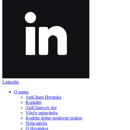
Linkedin
O nama
AmCham Hrvatska
Kontakti
AmCham-ov tim
Vijeće upravitelja
Kodeks dobre poslovne prakse
Naša mreža
O Hrvatskoj