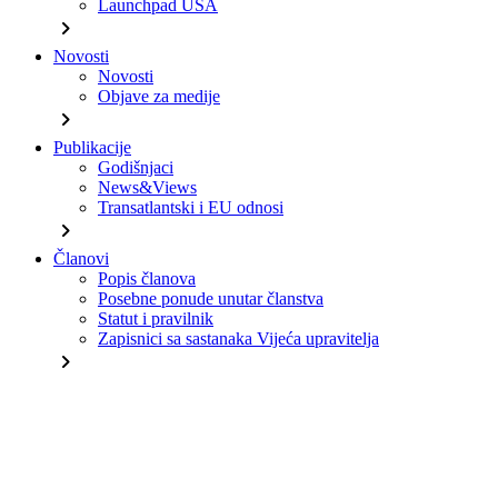
Launchpad USA
chevron_right
Novosti
Novosti
Objave za medije
chevron_right
Publikacije
Godišnjaci
News&Views
Transatlantski i EU odnosi
chevron_right
Članovi
Popis članova
Posebne ponude unutar članstva
Statut i pravilnik
Zapisnici sa sastanaka Vijeća upravitelja
chevron_right