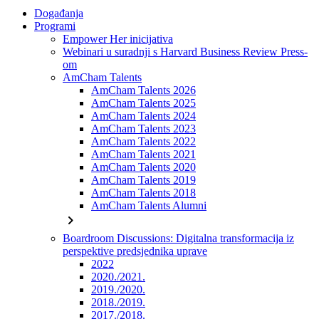
Događanja
Programi
Empower Her inicijativa
Webinari u suradnji s Harvard Business Review Press-
om
AmCham Talents
AmCham Talents 2026
AmCham Talents 2025
AmCham Talents 2024
AmCham Talents 2023
AmCham Talents 2022
AmCham Talents 2021
AmCham Talents 2020
AmCham Talents 2019
AmCham Talents 2018
AmCham Talents Alumni
chevron_right
Boardroom Discussions: Digitalna transformacija iz
perspektive predsjednika uprave
2022
2020./2021.
2019./2020.
2018./2019.
2017./2018.