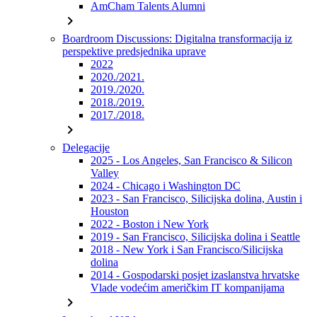
AmCham Talents Alumni
chevron_right
Boardroom Discussions: Digitalna transformacija iz
perspektive predsjednika uprave
2022
2020./2021.
2019./2020.
2018./2019.
2017./2018.
chevron_right
Delegacije
2025 - Los Angeles, San Francisco & Silicon
Valley
2024 - Chicago i Washington DC
2023 - San Francisco, Silicijska dolina, Austin i
Houston
2022 - Boston i New York
2019 - San Francisco, Silicijska dolina i Seattle
2018 - New York i San Francisco/Silicijska
dolina
2014 - Gospodarski posjet izaslanstva hrvatske
Vlade vodećim američkim IT kompanijama
chevron_right