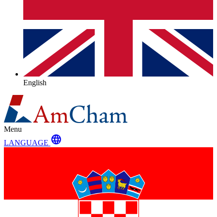
English
Menu
language
LANGUAGE