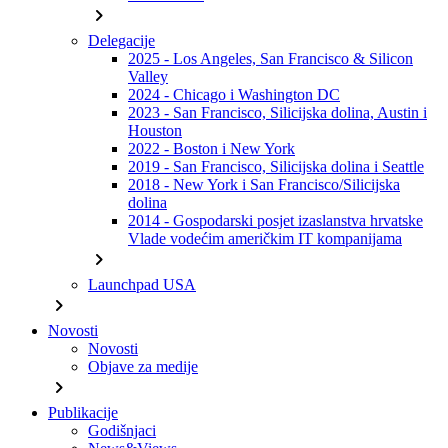
chevron_right
Delegacije
2025 - Los Angeles, San Francisco & Silicon
Valley
2024 - Chicago i Washington DC
2023 - San Francisco, Silicijska dolina, Austin i
Houston
2022 - Boston i New York
2019 - San Francisco, Silicijska dolina i Seattle
2018 - New York i San Francisco/Silicijska
dolina
2014 - Gospodarski posjet izaslanstva hrvatske
Vlade vodećim američkim IT kompanijama
chevron_right
Launchpad USA
chevron_right
Novosti
Novosti
Objave za medije
chevron_right
Publikacije
Godišnjaci