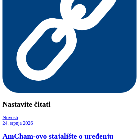
Nastavite čitati
Novosti
24. srpnja 2026
AmCham-ovo stajalište o uređenju