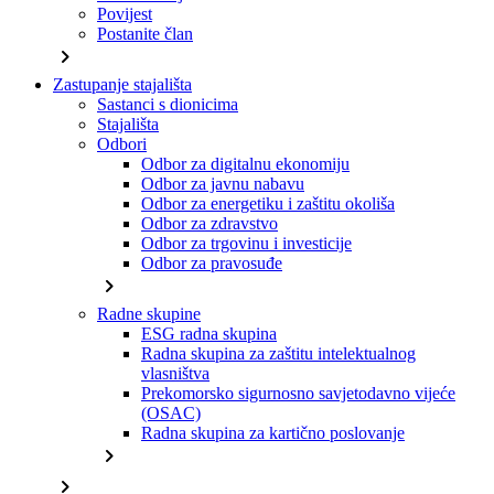
Povijest
Postanite član
chevron_right
Zastupanje stajališta
Sastanci s dionicima
Stajališta
Odbori
Odbor za digitalnu ekonomiju
Odbor za javnu nabavu
Odbor za energetiku i zaštitu okoliša
Odbor za zdravstvo
Odbor za trgovinu i investicije
Odbor za pravosuđe
chevron_right
Radne skupine
ESG radna skupina
Radna skupina za zaštitu intelektualnog
vlasništva
Prekomorsko sigurnosno savjetodavno vijeće
(OSAC)
Radna skupina za kartično poslovanje
chevron_right
chevron_right