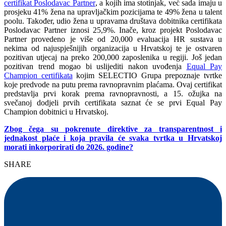
certifikat Poslodavac Partner
, a kojih ima stotinjak, već sada imaju u
prosjeku 41% žena na upravljačkim pozicijama te 49% žena u talent
poolu. Također, udio žena u upravama društava dobitnika certifikata
Poslodavac Partner iznosi 25,9%. Inače, kroz projekt Poslodavac
Partner provedeno je više od 20,000 evaluacija HR sustava u
nekima od najuspješnijih organizacija u Hrvatskoj te je ostvaren
pozitivan utjecaj na preko 200,000 zaposlenika u regiji. Još jedan
pozitivan trend mogao bi uslijediti nakon uvođenja
Equal Pay
Champion certifikata
kojim SELECTIO Grupa prepoznaje tvrtke
koje predvode na putu prema ravnopravnim plaćama. Ovaj certifikat
predstavlja prvi korak prema ravnopravnosti, a 15. ožujka na
svečanoj dodjeli prvih certifikata saznat će se prvi Equal Pay
Champion dobitnici u Hrvatskoj.
Zbog čega su pokrenute direktive za transparentnost i
jednakost plaće i koja pravila će svaka tvrtka u Hrvatskoj
morati inkorporirati do 2026. godine?
SHARE