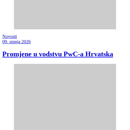
Novosti
09. srpnja 2026
Promjene u vodstvu PwC-a Hrvatska