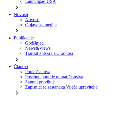
Launchpad USA
chevron_right
Novosti
Novosti
Objave za medije
chevron_right
Publikacije
Godišnjaci
News&Views
Transatlantski i EU odnosi
chevron_right
Članovi
Popis članova
Posebne ponude unutar članstva
Statut i pravilnik
Zapisnici sa sastanaka Vijeća upravitelja
chevron_right