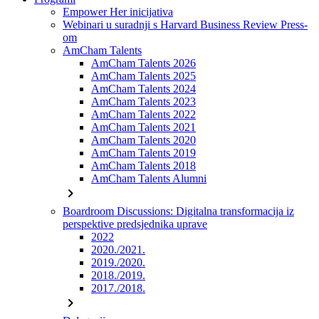
Empower Her inicijativa
Webinari u suradnji s Harvard Business Review Press-
om
AmCham Talents
AmCham Talents 2026
AmCham Talents 2025
AmCham Talents 2024
AmCham Talents 2023
AmCham Talents 2022
AmCham Talents 2021
AmCham Talents 2020
AmCham Talents 2019
AmCham Talents 2018
AmCham Talents Alumni
chevron_right
Boardroom Discussions: Digitalna transformacija iz
perspektive predsjednika uprave
2022
2020./2021.
2019./2020.
2018./2019.
2017./2018.
chevron_right