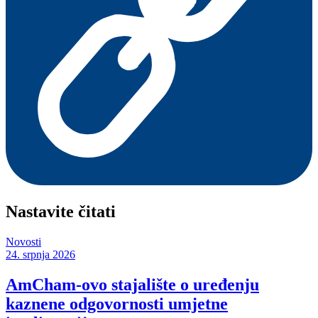
Nastavite čitati
Novosti
24. srpnja 2026
AmCham-ovo stajalište o uređenju
kaznene odgovornosti umjetne