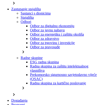
chevron_right
Zastupanje stajališta
Sastanci s dionicima
Stajališta
Odbori
Odbor za digitalnu ekonomiju
Odbor za javnu nabavu
Odbor za energetiku i zaštitu okoliša
Odbor za zdravstvo
Odbor za trgovinu i investicije
Odbor za pravosuđe
chevron_right
Radne skupine
ESG radna skupina
Radna skupina za zaštitu intelektualnog
vlasništva
Prekomorsko sigurnosno savjetodavno vijeće
(OSAC)
Radna skupina za kartično poslovanje
chevron_right
chevron_right
Događanja
Programi