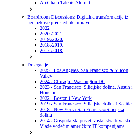
AmCham Talents Alumni
chevron_right
Boardroom Discussions: Digitalna transformacija iz
perspektive predsjednika uprave
2022
2020./2021.
2019./2020.
2018./2019.
2017./2018.
chevron_right
Delegacije
2025 - Los Angeles, San Francisco & Silicon
Valley
2024 - Chicago i Washington DC
2023 - San Francisco, Silicijska dolina, Austin i
Houston
2022 - Boston i New York
2019 - San Francisco, Silicijska dolina i Seattle
2018 - New York i San Francisco/Silicijska
dolina
2014 - Gospodarski posjet izaslanstva hrvatske
Vlade vodećim američkim IT kompanijama
chevron_right