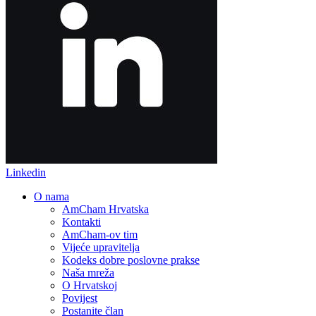
Linkedin
O nama
AmCham Hrvatska
Kontakti
AmCham-ov tim
Vijeće upravitelja
Kodeks dobre poslovne prakse
Naša mreža
O Hrvatskoj
Povijest
Postanite član