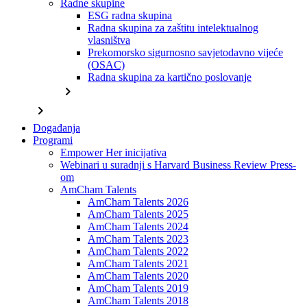
Radne skupine
ESG radna skupina
Radna skupina za zaštitu intelektualnog
vlasništva
Prekomorsko sigurnosno savjetodavno vijeće
(OSAC)
Radna skupina za kartično poslovanje
chevron_right
chevron_right
Događanja
Programi
Empower Her inicijativa
Webinari u suradnji s Harvard Business Review Press-
om
AmCham Talents
AmCham Talents 2026
AmCham Talents 2025
AmCham Talents 2024
AmCham Talents 2023
AmCham Talents 2022
AmCham Talents 2021
AmCham Talents 2020
AmCham Talents 2019
AmCham Talents 2018