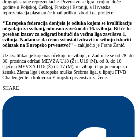
drugoplasirane reprezentacije. Prvenstvo se igra u rujnu iduće
godine u Poljskoj, Češkoj, Finskoj i Estoniji, a Hrvatska
reprezentacija plasman će imati priliku izboriti na proljeće.
‘’Europska federacija donijela je odluka kojom se kvalifikacije
odgađaju za svibanj, odnosno završno do 16. svibnja. Bit će to
poseban izazov za odigrati budući da većina liga završava 1.
svibnja. Nadam se da ćemo svi ostati zdravi i u svibnju izboriti
odlazak na Europsko prvenstvo!’’
– zaključio je Frane Žanić.
Uz kvalifikacije koje nas očekuju u svibnju, u Zadru će se od 28. do
30. prosinca održati MEVZA U18 (Ž) i U19 (M), od 8. do 10.
siječnja MEVZA U16 (Ž) i U17 (M), u svibnju i lipnju europska
ženska Zlatna liga i europska muška Srebrna liga, u lipnju FIVB
Challenger te u kolovozu Europsko prvenstvo za žene.
SHARE