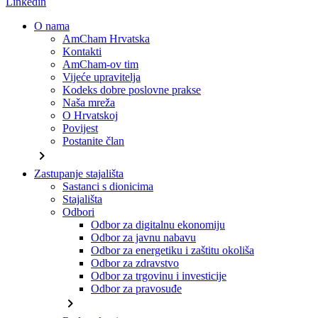
Linkedin
O nama
AmCham Hrvatska
Kontakti
AmCham-ov tim
Vijeće upravitelja
Kodeks dobre poslovne prakse
Naša mreža
O Hrvatskoj
Povijest
Postanite član
chevron_right
Zastupanje stajališta
Sastanci s dionicima
Stajališta
Odbori
Odbor za digitalnu ekonomiju
Odbor za javnu nabavu
Odbor za energetiku i zaštitu okoliša
Odbor za zdravstvo
Odbor za trgovinu i investicije
Odbor za pravosuđe
chevron_right