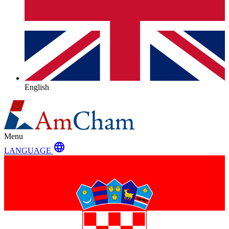
English
Menu
language
LANGUAGE