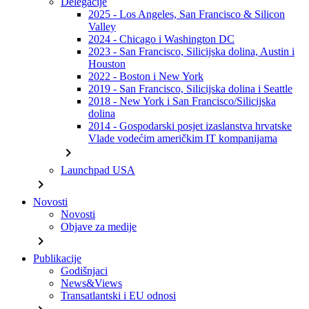
Delegacije
2025 - Los Angeles, San Francisco & Silicon
Valley
2024 - Chicago i Washington DC
2023 - San Francisco, Silicijska dolina, Austin i
Houston
2022 - Boston i New York
2019 - San Francisco, Silicijska dolina i Seattle
2018 - New York i San Francisco/Silicijska
dolina
2014 - Gospodarski posjet izaslanstva hrvatske
Vlade vodećim američkim IT kompanijama
chevron_right
Launchpad USA
chevron_right
Novosti
Novosti
Objave za medije
chevron_right
Publikacije
Godišnjaci
News&Views
Transatlantski i EU odnosi