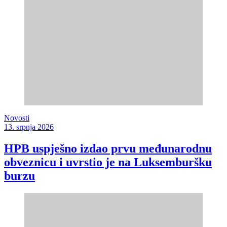
Novosti
13. srpnja 2026
HPB uspješno izdao prvu međunarodnu
obveznicu i uvrstio je na Luksemburšku
burzu