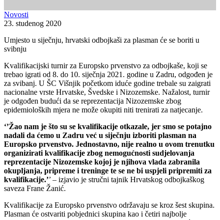
Novosti
23. studenog 2020
Umjesto u siječnju, hrvatski odbojkaši za plasman će se boriti u
svibnju
Kvalifikacijski turnir za Europsko prvenstvo za odbojkaše, koji se
trebao igrati od 8. do 10. siječnja 2021. godine u Zadru, odgođen je
za svibanj. U ŠC Višnjik početkom iduće godine trebale su zaigrati
nacionalne vrste Hrvatske, Švedske i Nizozemske. Nažalost, turnir
je odgođen budući da se reprezentacija Nizozemske zbog
epidemioloških mjera ne može okupiti niti trenirati za natjecanje.
‘’Žao nam je što su se kvalifikacije otkazale, jer smo se potajno
nadali da ćemo u Zadru već u siječnju izboriti plasman na
Europsko prvenstvo. Jednostavno, nije realno u ovom trenutku
organizirati kvalifikacije zbog nemogućnosti sudjelovanja
reprezentacije Nizozemske kojoj je njihova vlada zabranila
okupljanja, pripreme i treninge te se ne bi uspjeli pripremiti za
kvalifikacije.’
’ – izjavio je stručni tajnik Hrvatskog odbojkaškog
saveza Frane Žanić.
Kvalifikacije za Europsko prvenstvo održavaju se kroz šest skupina.
Plasman će ostvariti pobjednici skupina kao i četiri najbolje