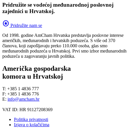
Pridružite se vodećoj međunarodnoj poslovnoj
zajednici u Hrvatskoj.
stars
Pridružite nam se
Od 1998. godine AmCham Hrvatska predstavlja poslovne interese
američkih, međunarodnih i hrvatskih poduzeća. S više od 370
članova, koji zapošljavaju preko 110.000 osoba, glas smo
međunarodnih poduzeća u Hrvatskoj. Prvi smo izbor međunarodnih
poduzeća u zagovaranju javnih politika.
Američka gospodarska
komora u Hrvatskoj
T: +385 1 4836 777
F: +385 1 4836 776
E:
info@amcham.hr
VAT ID: HR 91127208369
Politika privatnosti
Izjava o kolačićima