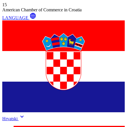
15
American Chamber of Commerce in Croatia
language
LANGUAGE
keyboard_arrow_down
Hrvatski