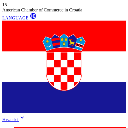
15
American Chamber of Commerce in Croatia
language
LANGUAGE
keyboard_arrow_down
Hrvatski