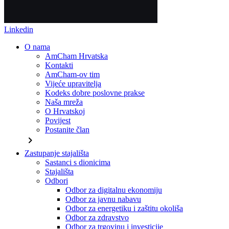
Linkedin
O nama
AmCham Hrvatska
Kontakti
AmCham-ov tim
Vijeće upravitelja
Kodeks dobre poslovne prakse
Naša mreža
O Hrvatskoj
Povijest
Postanite član
chevron_right
Zastupanje stajališta
Sastanci s dionicima
Stajališta
Odbori
Odbor za digitalnu ekonomiju
Odbor za javnu nabavu
Odbor za energetiku i zaštitu okoliša
Odbor za zdravstvo
Odbor za trgovinu i investicije