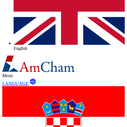
English
Menu
language
LANGUAGE