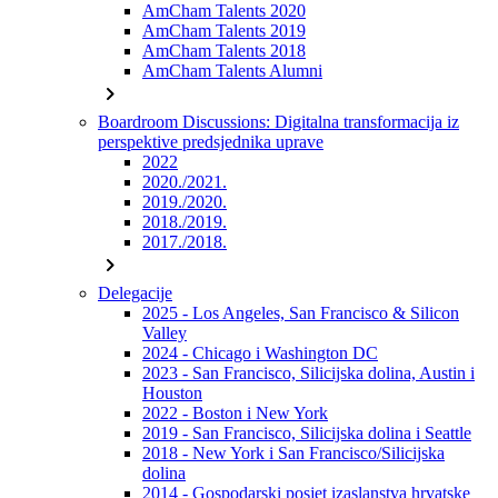
AmCham Talents 2020
AmCham Talents 2019
AmCham Talents 2018
AmCham Talents Alumni
chevron_right
Boardroom Discussions: Digitalna transformacija iz
perspektive predsjednika uprave
2022
2020./2021.
2019./2020.
2018./2019.
2017./2018.
chevron_right
Delegacije
2025 - Los Angeles, San Francisco & Silicon
Valley
2024 - Chicago i Washington DC
2023 - San Francisco, Silicijska dolina, Austin i
Houston
2022 - Boston i New York
2019 - San Francisco, Silicijska dolina i Seattle
2018 - New York i San Francisco/Silicijska
dolina
2014 - Gospodarski posjet izaslanstva hrvatske