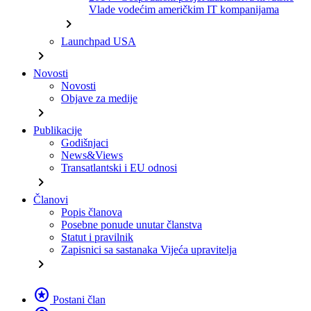
Vlade vodećim američkim IT kompanijama
chevron_right
Launchpad USA
chevron_right
Novosti
Novosti
Objave za medije
chevron_right
Publikacije
Godišnjaci
News&Views
Transatlantski i EU odnosi
chevron_right
Članovi
Popis članova
Posebne ponude unutar članstva
Statut i pravilnik
Zapisnici sa sastanaka Vijeća upravitelja
chevron_right
stars
Postani član