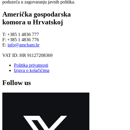
poduzeća u zagovaranju javnih politika.
Američka gospodarska
komora u Hrvatskoj
T: +385 1 4836 777
F: +385 1 4836 776
E:
info@amcham.hr
VAT ID: HR 91127208369
Politika privatnosti
Izjava o kolačićima
Follow us