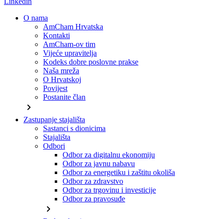
Linkedin
O nama
AmCham Hrvatska
Kontakti
AmCham-ov tim
Vijeće upravitelja
Kodeks dobre poslovne prakse
Naša mreža
O Hrvatskoj
Povijest
Postanite član
chevron_right
Zastupanje stajališta
Sastanci s dionicima
Stajališta
Odbori
Odbor za digitalnu ekonomiju
Odbor za javnu nabavu
Odbor za energetiku i zaštitu okoliša
Odbor za zdravstvo
Odbor za trgovinu i investicije
Odbor za pravosuđe
chevron_right