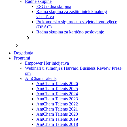
Radne skupine
ESG radna skupina
Radna skupina za zaštitu intelektualnog
vlasništva
Prekomorsko sigurnosno savjetodavno vijeće
(OSAC)
Radna skupina za kartično poslovanje
chevron_right
chevron_right
Događanja
Programi
Empower Her inicijativa
Webinari u suradnji s Harvard Business Review Press-
om
AmCham Talents
AmCham Talents 2026
AmCham Talents 2025
AmCham Talents 2024
AmCham Talents 2023
AmCham Talents 2022
AmCham Talents 2021
AmCham Talents 2020
AmCham Talents 2019
AmCham Talents 2018