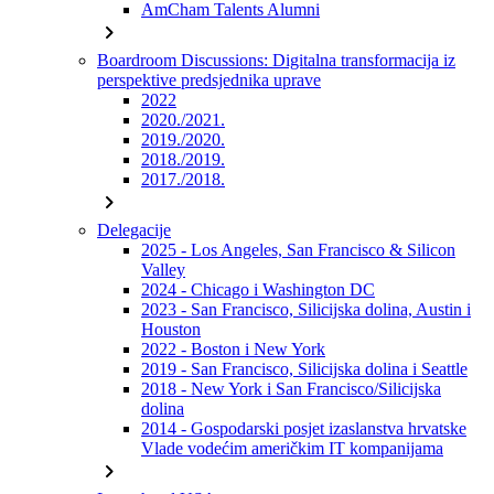
AmCham Talents Alumni
chevron_right
Boardroom Discussions: Digitalna transformacija iz
perspektive predsjednika uprave
2022
2020./2021.
2019./2020.
2018./2019.
2017./2018.
chevron_right
Delegacije
2025 - Los Angeles, San Francisco & Silicon
Valley
2024 - Chicago i Washington DC
2023 - San Francisco, Silicijska dolina, Austin i
Houston
2022 - Boston i New York
2019 - San Francisco, Silicijska dolina i Seattle
2018 - New York i San Francisco/Silicijska
dolina
2014 - Gospodarski posjet izaslanstva hrvatske
Vlade vodećim američkim IT kompanijama
chevron_right