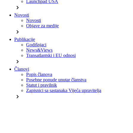
Launchpad USA
chevron_right
Novosti
Novosti
Objave za medije
chevron_right
Publikacije
Godišnjaci
News&Views
Transatlantski i EU odnosi
chevron_right
Članovi
Popis članova
Posebne ponude unutar članstva
Statut i pravilnik
Zapisnici sa sastanaka Vijeća upravitelja
chevron_right