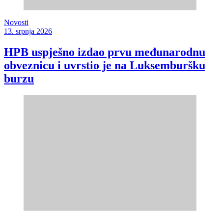
Novosti
13. srpnja 2026
HPB uspješno izdao prvu međunarodnu
obveznicu i uvrstio je na Luksemburšku
burzu