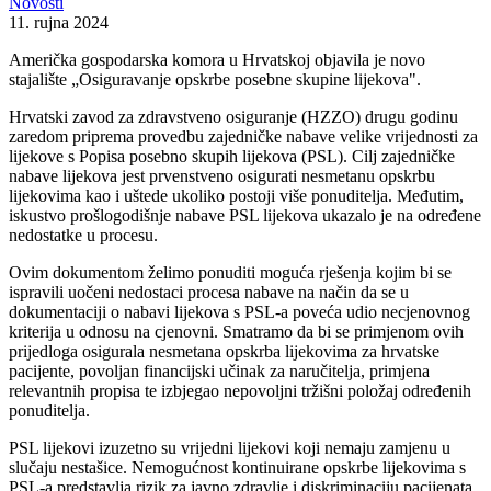
Novosti
11. rujna 2024
Američka gospodarska komora u Hrvatskoj objavila je novo
stajalište „Osiguravanje opskrbe posebne skupine lijekova".
Hrvatski zavod za zdravstveno osiguranje (HZZO) drugu godinu
zaredom priprema provedbu zajedničke nabave velike vrijednosti za
lijekove s Popisa posebno skupih lijekova (PSL). Cilj zajedničke
nabave lijekova jest prvenstveno osigurati nesmetanu opskrbu
lijekovima kao i uštede ukoliko postoji više ponuditelja. Međutim,
iskustvo prošlogodišnje nabave PSL lijekova ukazalo je na određene
nedostatke u procesu.
Ovim dokumentom želimo ponuditi moguća rješenja kojim bi se
ispravili uočeni nedostaci procesa nabave na način da se u
dokumentaciji o nabavi lijekova s PSL-a poveća udio necjenovnog
kriterija u odnosu na cjenovni. Smatramo da bi se primjenom ovih
prijedloga osigurala nesmetana opskrba lijekovima za hrvatske
pacijente, povoljan financijski učinak za naručitelja, primjena
relevantnih propisa te izbjegao nepovoljni tržišni položaj određenih
ponuditelja.
PSL lijekovi izuzetno su vrijedni lijekovi koji nemaju zamjenu u
slučaju nestašice. Nemogućnost kontinuirane opskrbe lijekovima s
PSL-a predstavlja rizik za javno zdravlje i diskriminaciju pacijenata