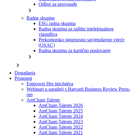
Odbor za pravosuđe
chevron_right
Radne skupine
ESG radna skupina
Radna skupina za zaštitu intelektualnog
vlasništva
Prekomorsko sigurnosno savjetodavno vijeće
(OSAC)
Radna skupina za kartično poslovanje
chevron_right
chevron_right
Događanja
Programi
Empower Her inicijativa
Webinari u suradnji s Harvard Business Review Press-
om
AmCham Talents
AmCham Talents 2026
AmCham Talents 2025
AmCham Talents 2024
AmCham Talents 2023
AmCham Talents 2022
AmCham Talents 2021