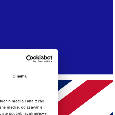
O nama
enih medija i analizirali
ene medije, oglašavanje i
k ste upotrebljavali njihove