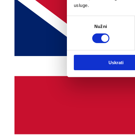
usluge.
Odabir
Nužni
pristanka
Uskrati