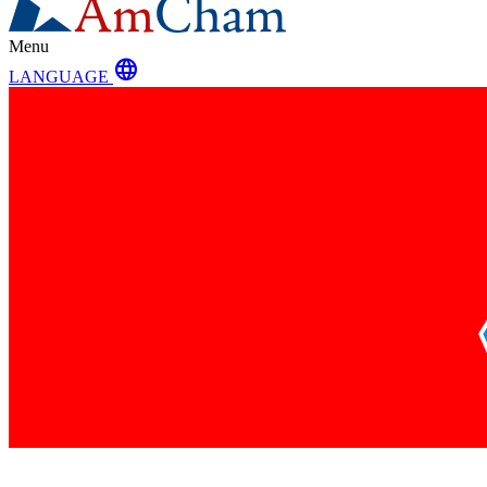
Menu
language
LANGUAGE