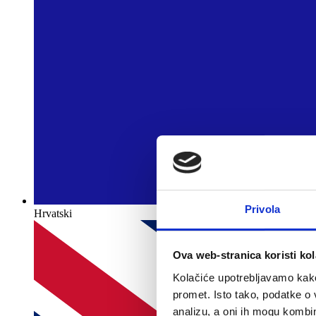
Privola
Hrvatski
Ova web-stranica koristi kol
Kolačiće upotrebljavamo kako 
promet. Isto tako, podatke o 
analizu, a oni ih mogu kombini