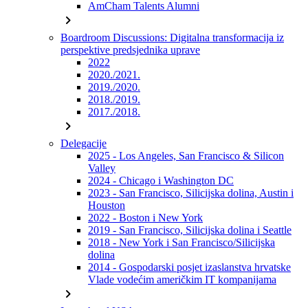
AmCham Talents Alumni
chevron_right
Boardroom Discussions: Digitalna transformacija iz
perspektive predsjednika uprave
2022
2020./2021.
2019./2020.
2018./2019.
2017./2018.
chevron_right
Delegacije
2025 - Los Angeles, San Francisco & Silicon
Valley
2024 - Chicago i Washington DC
2023 - San Francisco, Silicijska dolina, Austin i
Houston
2022 - Boston i New York
2019 - San Francisco, Silicijska dolina i Seattle
2018 - New York i San Francisco/Silicijska
dolina
2014 - Gospodarski posjet izaslanstva hrvatske
Vlade vodećim američkim IT kompanijama
chevron_right