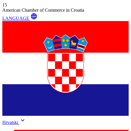
15
American Chamber of Commerce in Croatia
language
LANGUAGE
keyboard_arrow_down
Hrvatski