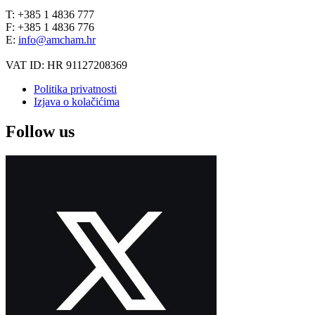
T: +385 1 4836 777
F: +385 1 4836 776
E:
info@amcham.hr
VAT ID: HR 91127208369
Politika privatnosti
Izjava o kolačićima
Follow us