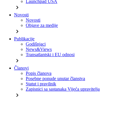
Launchpad USA
chevron_right
Novosti
Novosti
Objave za medije
chevron_right
Publikacije
Godišnjaci
News&Views
Transatlantski i EU odnosi
chevron_right
Članovi
Popis članova
Posebne ponude unutar članstva
Statut i pravilnik
Zapisnici sa sastanaka Vijeća upravitelja
chevron_right