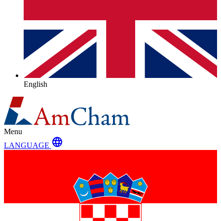
English
Menu
language
LANGUAGE