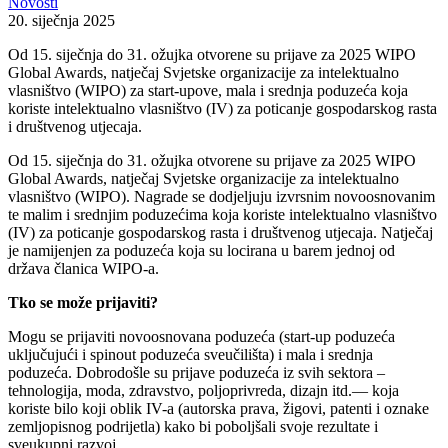
Novosti
20. siječnja 2025
Od 15. siječnja do 31. ožujka otvorene su prijave za 2025 WIPO
Global Awards, natječaj Svjetske organizacije za intelektualno
vlasništvo (WIPO) za start-upove, mala i srednja poduzeća koja
koriste intelektualno vlasništvo (IV) za poticanje gospodarskog rasta
i društvenog utjecaja.
Od 15. siječnja do 31. ožujka otvorene su prijave za 2025 WIPO
Global Awards, natječaj Svjetske organizacije za intelektualno
vlasništvo (WIPO). Nagrade se dodjeljuju izvrsnim novoosnovanim
te malim i srednjim poduzećima koja koriste intelektualno vlasništvo
(IV) za poticanje gospodarskog rasta i društvenog utjecaja. Natječaj
je namijenjen za poduzeća koja su locirana u barem jednoj od
država članica WIPO-a.
Tko se može prijaviti?
Mogu se prijaviti novoosnovana poduzeća (start-up poduzeća
uključujući i spinout poduzeća sveučilišta) i mala i srednja
poduzeća. Dobrodošle su prijave poduzeća iz svih sektora –
tehnologija, moda, zdravstvo, poljoprivreda, dizajn itd.— koja
koriste bilo koji oblik IV-a (autorska prava, žigovi, patenti i oznake
zemljopisnog podrijetla) kako bi poboljšali svoje rezultate i
sveukupni razvoj.