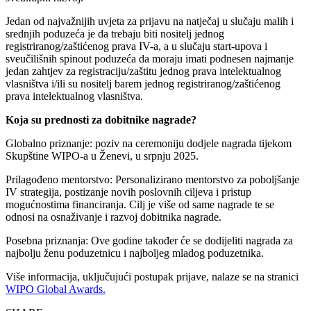
Jedan od najvažnijih uvjeta za prijavu na natječaj u slučaju malih i
srednjih poduzeća je da trebaju biti nositelj jednog
registriranog/zaštićenog prava IV-a, a u slučaju start-upova i
sveučilišnih spinout poduzeća da moraju imati podnesen najmanje
jedan zahtjev za registraciju/zaštitu jednog prava intelektualnog
vlasništva i/ili su nositelj barem jednog registriranog/zaštićenog
prava intelektualnog vlasništva.
Koja su prednosti za dobitnike nagrade?
Globalno priznanje: poziv na ceremoniju dodjele nagrada tijekom
Skupštine WIPO-a u Ženevi, u srpnju 2025.
Prilagođeno mentorstvo: Personalizirano mentorstvo za poboljšanje
IV strategija, postizanje novih poslovnih ciljeva i pristup
mogućnostima financiranja. Cilj je više od same nagrade te se
odnosi na osnaživanje i razvoj dobitnika nagrade.
Posebna priznanja: Ove godine također će se dodijeliti nagrada za
najbolju ženu poduzetnicu i najboljeg mladog poduzetnika.
Više informacija, uključujući postupak prijave, nalaze se na stranici
WIPO Global Awards.