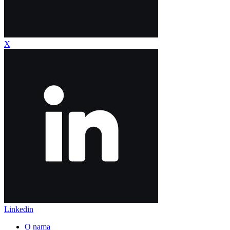
X
Linkedin
O nama