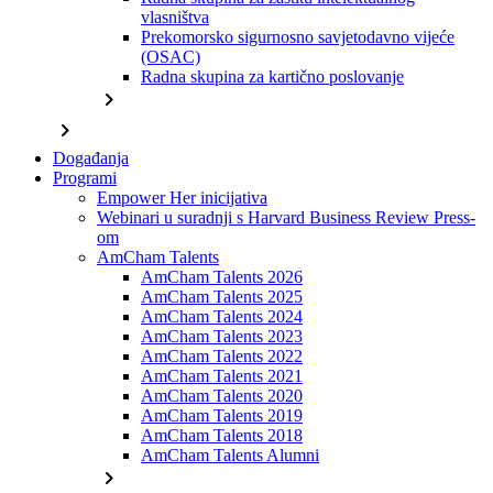
vlasništva
Prekomorsko sigurnosno savjetodavno vijeće
(OSAC)
Radna skupina za kartično poslovanje
chevron_right
chevron_right
Događanja
Programi
Empower Her inicijativa
Webinari u suradnji s Harvard Business Review Press-
om
AmCham Talents
AmCham Talents 2026
AmCham Talents 2025
AmCham Talents 2024
AmCham Talents 2023
AmCham Talents 2022
AmCham Talents 2021
AmCham Talents 2020
AmCham Talents 2019
AmCham Talents 2018
AmCham Talents Alumni
chevron_right