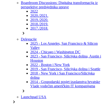
Boardroom Discussions: Digitalna transformacija iz
perspektive predsjednika uprave
2022
2020./2021.
2019./2020.
2018./2019.
2017./2018.
chevron_right
Delegacije
2025 - Los Angeles, San Francisco & Silicon
Valley
2024 - Chicago i Washington DC
2023 - San Francisco, Silicijska dolina, Austin i
Houston
2022 - Boston i New York
2019 - San Francisco, Silicijska dolina i Seattle
2018 - New York i San Francisco/Silicijska
dolina
2014 - Gospodarski posjet izaslanstva hrvatske
Vlade vodećim američkim IT kompanijama
chevron_right
Launchpad USA
chevron_right