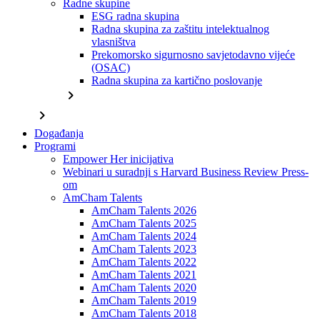
Radne skupine
ESG radna skupina
Radna skupina za zaštitu intelektualnog
vlasništva
Prekomorsko sigurnosno savjetodavno vijeće
(OSAC)
Radna skupina za kartično poslovanje
chevron_right
chevron_right
Događanja
Programi
Empower Her inicijativa
Webinari u suradnji s Harvard Business Review Press-
om
AmCham Talents
AmCham Talents 2026
AmCham Talents 2025
AmCham Talents 2024
AmCham Talents 2023
AmCham Talents 2022
AmCham Talents 2021
AmCham Talents 2020
AmCham Talents 2019
AmCham Talents 2018