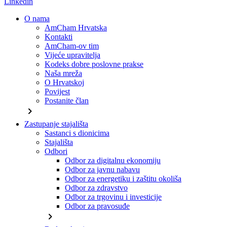
Linkedin
O nama
AmCham Hrvatska
Kontakti
AmCham-ov tim
Vijeće upravitelja
Kodeks dobre poslovne prakse
Naša mreža
O Hrvatskoj
Povijest
Postanite član
chevron_right
Zastupanje stajališta
Sastanci s dionicima
Stajališta
Odbori
Odbor za digitalnu ekonomiju
Odbor za javnu nabavu
Odbor za energetiku i zaštitu okoliša
Odbor za zdravstvo
Odbor za trgovinu i investicije
Odbor za pravosuđe
chevron_right