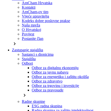
AmCham Hrvatska
Kontakti
AmCham-ov tim
Vijeće upravitelja
Kodeks dobre poslovne prakse
Naša mreža
O Hrvatskoj
Povijest
Postanite član
chevron_right
Zastupanje stajališta
Sastanci s dionicima
Stajališta
Odbori
Odbor za digitalnu ekonomiju
Odbor za javnu nabavu
Odbor za energetiku i zaštitu okoliša
Odbor za zdravstvo
Odbor za trgovinu i investicije
Odbor za pravosuđe
chevron_right
Radne skupine
ESG radna skupina
Radna skupina za zaštitu intelektualnog